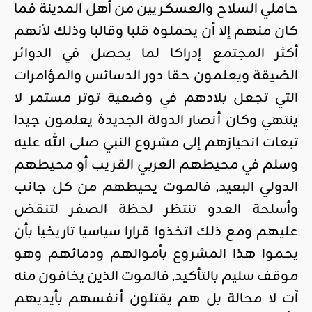
حاملي السلاح والعسكريين من أهل المدينة فما
كان منهم إلا أن يحملوه قلبا وقالبا وذلك لأنهم
أكثر المجتمع إدراكا لما يحصل في الدوائر
الضيقة ويعلمون حقا دور الدسائس والمؤامرات
التي تجعل بلادهم في وضعية توتر مستمر لا
ينتهي وكان أنصار الدولة الجديدة يعلمون جيدا
تبعات انحيازهم إلى مشروع النبي صلى الله عليه
وسلم في محيطهم العربي القريب أو محيطهم
الدولي البعيد, فالموت يحيطهم من كل جانب
وأسلحة العدو تنتظر لحظة الصفر لتنقض
عليهم ومع ذلك اتخذوا قرارا سياسيا تاريخيا بأن
يحموا هذا المشروع بأموالهم ودمائهم وهو
موقف سليم بالتأكيد, فالموت الذين يخافون منه
آت لا محالة بل هم يقتلون أنفسهم بأيديهم