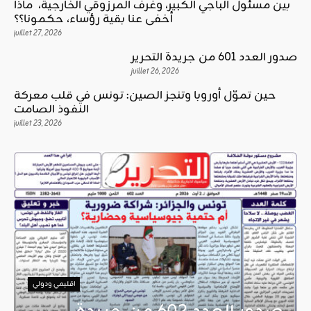
بين مسئول الباجي الكبير، وغرف المرزوقي الخارجية، ماذا
أخفى عنا بقية رؤساء، حكمونا؟؟
juillet 27, 2026
صدور العدد 601 من جريدة التحرير
juillet 26, 2026
حين تموّل أوروبا وتنجز الصين: تونس في قلب معركة
النفوذ الصامت
juillet 23, 2026
اقليمي ودولي