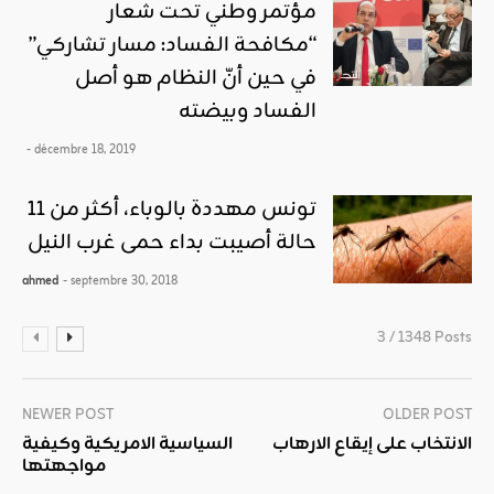
مؤتمر وطني تحت شعار
“مكافحة الفساد: مسار تشاركي”
في حين أنّ النظام هو أصل
الفساد وبيضته
- décembre 18, 2019
تونس مهددة بالوباء، أكثر من 11
حالة أصيبت بداء حمى غرب النيل
ahmed
- septembre 30, 2018
3 / 1348 Posts
NEWER POST
OLDER POST
الانتخاب على إيقاع الارهاب
السياسية الامريكية وكيفية
مواجهتها