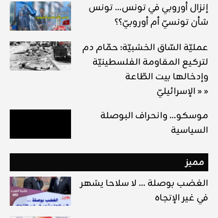
إنزال أوروبي في تونس… تونس
شأن تونسيّ أم أوروبيّ؟؟
عمليّة السّاق الخشبيّة: حمّام دم
لتركيع المقاومة الفلسطينيّة
وإدخالها بيت الطّاعة
« الإسرائيليّ »
موسكو… وانحراف البوصلة
السياسية
مميز
الغضب بوصلة … لا سلاحا يشهر
في غير الإتجاه