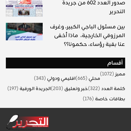
صدور العدد 602 من جريدة
التحرير
بين مسئول الباجي الكبير، وغرف
المرزوقي الخارجية، ماذا أخفى
عنا بقية رؤساء، حكمونا؟؟
أقسام
مميز
(1072)
محلي
(665)
اقليمي ودولي
(343)
كلمة العدد
(322)
خبر وتعليق
(203)
الجريدة الورقية
(197)
بطاقات خاصة
(176)