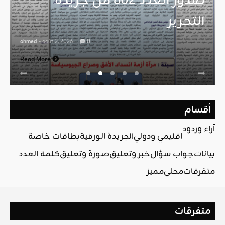
صدور العدد 602 من جريدة
التحرير
ahmed
- août 2, 2026
0
Read More
أقسام
آراء وردود
اقليمي ودولي
الجريدة الورقية
بطاقات خاصة
بيانات
جواب سؤال
خبر وتعليق
صورة وتعليق
كلمة العدد
متفرقات
محلي
مميز
متفرقات