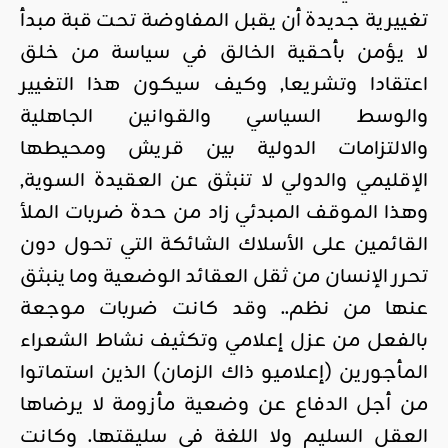
تغييرية جديدة أن يقبل المفاوضة تحت قبة مبدأ
لا يؤمن بأحقية الخالق في سياسة من خلق
اعتقادا وتشريعا, وكيف سيكون هذا التغيير
والوسط السياسي والقوانين الجاهلية
والالتزامات الدولية بين قريش ومحيطها
الإقليمي والدولي لا تنبثق عن العقيدة السوية,
وهذا الموقف المبدئي زاد من حدة ضربات الملأ
القائمين على الأسلاك الشائكة التي تحول دون
تحرر الإنسان من ثقل العقائد الوضعية وما ينبثق
عنها من نظم.. وقد كانت ضربات موجعة
بالفعل من عزل إعلامي وتكثيف نشاط الشعراء
المأجورين (إعلاميو ذاك الزمان) الذين استماتوا
من أجل الدفاع عن وضعية مأزومة لا يرضاها
العقل السليم ولا اللغة في سليقتها. وكانت