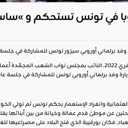
ا في تونس تستحكم و »ساسة »
: وفد برلماني أوروبي سيزور تونس للمشاركة في جلسة
نشر يوم الأحد 13 فيفري 2022، النائب بمجلس نواب الشعب 
رة وفد برلماني أوروبي تونس للمشاركة في جلسة ع
لعثمانية وانفراد الإستعمار بحكم تونس ثم تولي الخون
باحثين عن موطئ قدم عمالة وخيانة من بين أبنائها 
لعباد, فكان بورقيبة الذي فتح البلاد على مصراعيها ل