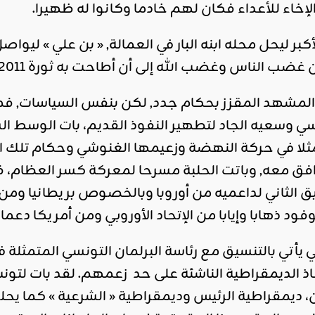
لإخاء للأعداء فكان لهم خادما وكانوا له ظهيرا.
ر ليحل محله ابنه البار في العمالة, « بن علي » ليواص
ناس وغضب الله إلى أن أطاحت به ثورة 2011 ليفر هاربا دونما سند وظهير.
ي وسعيه الجاد لتطهير النفوذ القديم، بات الوسط ال
ثلا في حركة النهضة وزعيمها الغنوشي وحكام تلك الف
 معه, وباتت الحلبة مسرحا لمعركة كسر العظام، ف
ق الثاني لداعميه من أوروبا وبالخصوص بريطانيا ومن
فود ذهابا وإيابا من الإتحاد الأوروبي ومن أمريكا دعما
 يأتي بالتنسيق مع رئاسة البرلمان التونسي المتمثلة ف
 ولإنقاذ الديمقراطية الناشئة على حد زعمهم. لقد بات 
ن، ديمقراطية الرئيس وديمقراطية « الشرعية » كما يح