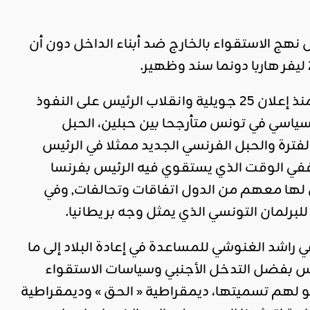
ل نهج الاستقواء بالخارج ضد أبناء الداخل دون أن
واليوم يستمر نفس المشهد المقزز بحكام جدد, لكن بنفس السياسات, فمنذ إعلان 25 جويلية وانقلاب الرئيس على النفوذ
سياسي في تونس متأرجحا بين حبلين، الحبل
ترة والحبل الفرنسي الجديد ممثلا في الرئيس
في الوقت الذي يستقوي فيه الرئيس بفرنسا
 لها معهم من الدول اتفاقات وتحالفات, وفي
 للبرلمان التونسي الذي يمثل وجه بريطانيا.
ي راشد الغنوشي للمساعدة في إعادة البلاد إلى ما
لتونس بفضل التدخل الأجنبي وسياسات الاستقواء
لو لهم تسميتها، ديمقراطية « الحق » وديمقراطية