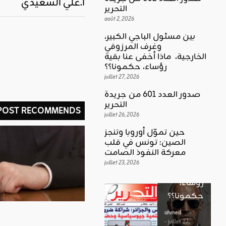
أ.علي السعيدي
التحرير
août 2, 2026
بين مسئول الباجي الكبير،
وغرف المرزوقي
كلمة العدد
الخارجية، ماذا أخفى عنا بقية
اقليمي ودولي
بين
رؤساء، حكمونا؟؟
حين تموّل
مسئول
juillet 27, 2026
أوروبا
الباجي
صدور العدد 601 من جريدة
وتنجز
الكبير،
اقليمي ودولي
التحرير
 POST RECOMMENDS
الصين:
الغضب
juillet 26, 2026
وغرف
تونس في
بوصلة …
المرزوقي
حين تموّل أوروبا وتنجز
قلب
لا سلاحا
الصين: تونس في قلب
الخارجية،
معركة
معركة النفوذ الصامت
يشهر في
ماذا أخفى
النفوذ
juillet 23, 2026
غير الإتجاه
عنا بقية
الصامت
رؤساء،
ahmed
حكمونا؟؟
ahmed
- août 3, 2026
- juillet 23,
0
2026
ahmed
ستطل القضاي
0
- juillet 27,