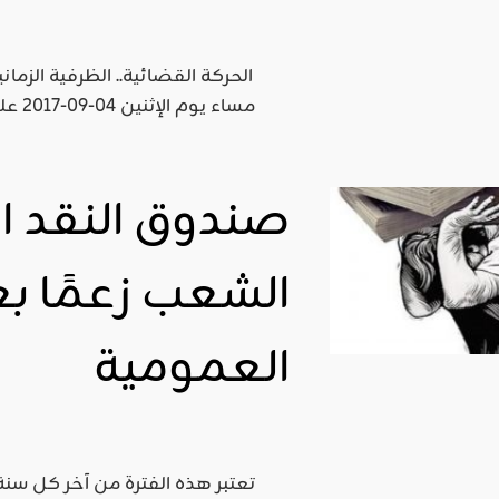
اقليمي ودولي
الحركة القضائية.. الظرفية الزم
صدور
مساء
العدد 601
من جريدة
التحرير
صندوق النقد ا
ahmed
- juillet 26,
2026
الشعب زعمًا بع
0
Read More
العمومية
تعتبر هذه الفترة من آخر كل سنة،