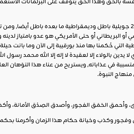
ه بالحق وهذا الحق يتوقف على البرلمانات الاستعماري
ديمقراطية ما قبل 25 جويلية باطل وديمقراطية ما بعده باطل أي
 أو البريطاني أو حتى الأمريكي هو عدو بامتياز لدينه
ة التي حُكمنا بها منذ بورقيبة إلى الآن وما باتت حيلة
 يدين بالولاء إلا لعقيدة لا إله إلا الله محمد رسول ا
تسببة في عذاباته, ويستريح من عناء هذا التوَهان العل
 منهاج النبوة.
 وأحمق الحَمَق الفجور، وأصدق الصِدْق الأمانة، وأكذب
وفجور وكذب وخيانة حكام هذا الزمان وأكرمنا بحكم ا