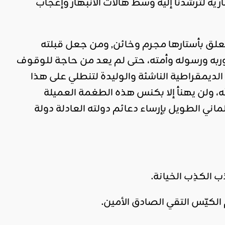
ة لترشدنا إليه وسط هالات الانبهار وإعجاب
ضا, ومن تعلق بأستارها مجرم وخائن, ومن جعل قبلته
 وربه ورسوله وأمته، حتى لم يعد من حاجة للوقوف
 الديمقراطية الناشئة والوليدة لتنطلي على هذا
لله، ولن يهنأ إلا بكنس هذه الطغمة العميلة
ماني الطويل بإرساء دعائم دولته العادلة دولة
 الكذِب الخيانة.
لكيّس التقي الصادق الأمين.