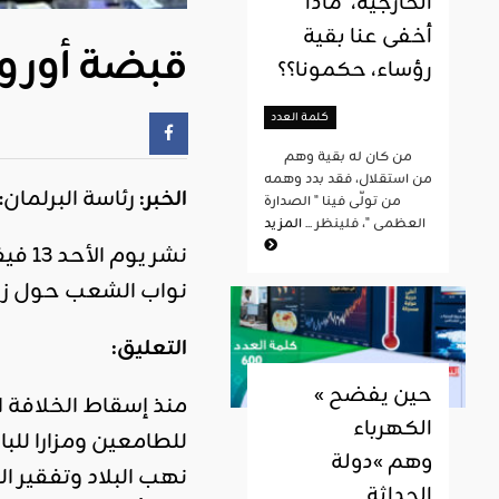
الخارجية، ماذا
أخفى عنا بقية
قبضة أوروب
رؤساء، حكمونا؟؟
كلمة العدد
من كان له بقية وهم
من استقلال، فقد بدد وهمه
الخبر:
رئاسة البرلمان
من تولّى فينا " الصدارة
العظمى "، فلينظر ...
المزيد
نواب الشعب حول زيا
التعليق:
« حين يفضح
منذ إسقاط الخلافة ا
الكهرباء
للطامعين ومزارا لل
وهم »دولة
نهب البلاد وتفقير ا
الحداثة