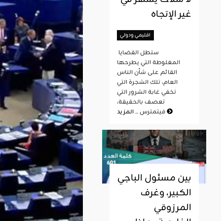
غير الإتجاه
اقليمي ودولي
ستطل القضايا
المغلوطة التي يطرحها
القائم على شأن الناس
العام، تلك الشجرة التي
تخفي غابة الشرور التي
تعصف بالحقيقة،
المزيد
فيتمترس ...
بين مسئول الباجي
الكبير، وغرف
المرزوقي