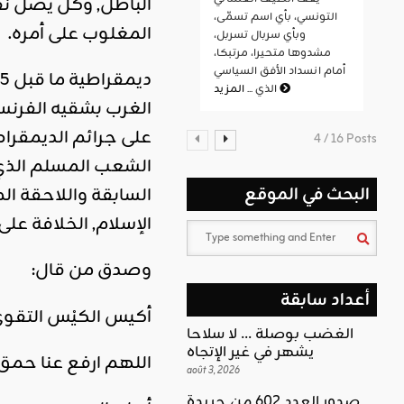
الباطل, وكل يصل نفس
التونسي، بأي اسم تسمّى،
المغلوب على أمره.
وبأي سربال تسربل،
مشدوها متحيرا، مرتبكا،
أمام انسداد الأفق السياسي
المزيد
الذي ...
الغرب بشقيه الفرنسي
على جرائم الديمقراطي
4 / 16 Posts
الشعب المسلم الذي لا
السابقة واللاحقة الم
البحث في الموقع
الإسلام, الخلافة على
وصدق من قال:
أعداد سابقة
أكيس الكيْس التقوى،
الغضب بوصلة … لا سلاحا
يشهر في غير الإتجاه
اللهم ارفع عنا حمق 
août 3, 2026
صدور العدد 602 من جريدة