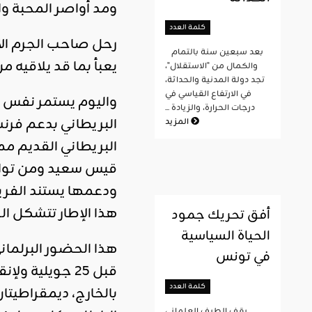
ومد أواصر المحبة وا
كلمة العدد
رحل صاحب الجرم الأكب
بعد سبعين سنة بالتمام
يعبأ بما قد يلاقيه من غضب ال
والكمال من "الاستقلال"،
تجد دولة المدنية والحداثة،
في الارتفاع القياسي في
درجات الحرارة، والزيادة ...
البريطاني بدعم فرنس
المزيد
البريطاني القديم مم
قيس سعيد ومن توافق
ودعمها يستند الفري
هذا الإطار تتشكل الو
أفق تحريك جمود
الحياة السياسية
هذا الحضور البرلماني
في تونس
قبل 25 جويلية
كلمة العدد
بالخارج، ديمقراطيتا
يقف الطيف العلماني