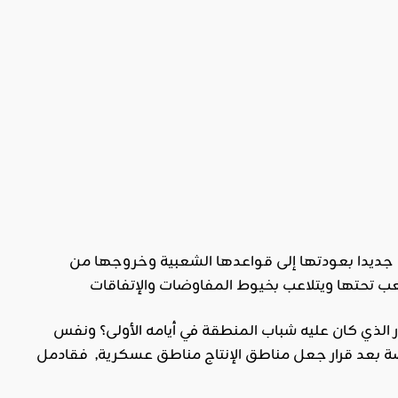
انتهى تصريحه الذي نفهم منه أن قصة إعتصام » العرقوب بولحبال » قد دخلت فصلا جديدا بعودتها إلى قواعدها الشعبية وخروجها من
 الذي كان عليه شباب المنطقة في أيامه الأولى؟ ونفس
خاصة بعد قرار جعل مناطق الإنتاج مناطق عسكرية, فقادمل