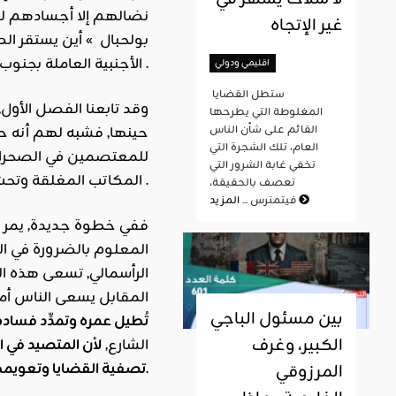
نضالهم إلا أجسادهم لي
غير الإتجاه
بولحبال » أين يستقر ال
الأجنبية العاملة بجنوب البلاد .
اقليمي ودولي
ستطل القضايا
وقد تابعنا الفصل الأول, 
المغلوطة التي يطرحها
القائم على شأن الناس
حينها, فشبه لهم أنه حل
العام، تلك الشجرة التي
للمعتصمين في الصحراء, 
تخفي غابة الشرور التي
المكاتب المغلقة وتحت الطاولات المنمّقة بالنمارق والورود والماء البارد وغلالّ في غير موسمها .
تعصف بالحقيقة،
المزيد
فيتمترس ...
ففي خطوة جديدة, يمر ال
المعلوم بالضرورة في ال
الرأسمالي, تسعى هذه الل
المقابل يسعى الناس أما
بين مسئول الباجي
تُطيل عمره وتمدِّد فساد
الكبير، وغرف
الشارع,
لأن المتصيد في ال
فالوعي وحده هو السلاح المنقذ في هذا العالم القائم على الغش والخداع والتضليل والمماطلة.
تصفية القضايا وتعويمه
المرزوقي