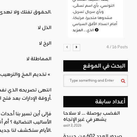
التونسي، بأي اسم تسمّى،
الحقوق تفتك ولا تهدى.
وبأي سربال تسربل،
مشدوها متحيرا، مرتبكا،
أمام انسداد الأفق السياسي
الذل لا
المزيد
الذي ...
الرخ لا
4 / 16 Posts
المماطلة لا
البحث في الموقع
تخديم المخ والترهيب لا «
أروقة الإدارات بعد فتح الأبواب المغلقة للمكاتب, وقلب الطاولة ليفتضح أمر من كان يلعب تحتها ويتلاعب بخيوط المفاوضات والإتفاقات.
أعداد سابقة
الغضب بوصلة … لا سلاحا
فإلى أين تسير بنا أحدا
يشهر في غير الإتجاه
الأساليب النضالية ؟ أم
août 3, 2026
الأيام ستكشف لنا جديد هذا الإعتصام ومآله ويبقى للقصة بقية.
صدور العدد 602 من جريدة