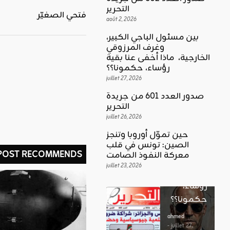
التحرير
فتحي الصغيّر
août 2, 2026
بين مسئول الباجي الكبير،
وغرف المرزوقي
كلمة العدد
الخارجية، ماذا أخفى عنا بقية
اقليمي ودولي
بين
رؤساء، حكمونا؟؟
حين تموّل
مسئول
juillet 27, 2026
أوروبا
الباجي
صدور العدد 601 من جريدة
وتنجز
الكبير،
اقليمي ودولي
التحرير
الصين:
الغضب
juillet 26, 2026
وغرف
تونس في
بوصلة …
المرزوقي
حين تموّل أوروبا وتنجز
قلب
لا سلاحا
الصين: تونس في قلب
الخارجية،
 POST RECOMMENDS
معركة
معركة النفوذ الصامت
يشهر في
ماذا أخفى
النفوذ
juillet 23, 2026
غير الإتجاه
عنا بقية
الصامت
رؤساء،
ahmed
حكمونا؟؟
ahmed
- août 3, 2026
- juillet 23,
0
2026
ahmed
ستطل القضاي
0
- juillet 27,