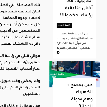
الخارجية، ماذا
تلك المماطلة التي انط
أخفى عنا بقية
لجان لمتابعة تنفيذ بنو
رؤساء، حكمونا؟؟
لإطفاء جذوة الحماسة ال
كل ما يمكن أن يزيد من 
كلمة العدد
المعتصمين من ألاعيب ا
من كان له بقية وهم
ستة, لتشرف على تنفيذ 
من استقلال، فقد بدد وهمه
قراءة التشكيلة نفهم المآل :
من تولّى فينا " الصدارة
العظمى "، فلينظر ...
المزيد
فوالي قبلي في رئاسة الل
جهوي(رابطة حقوق الإنس
صار أصحاب القضية قلة بين الرؤساء والكتاب العامين والنواب.
ولم يمضي وقت طويل حت
« حين يفضح
للبحث, وهم العم علي وف
الكهرباء
السلميين.
وهم »دولة
الحداثة
وفي سؤال لـ » فاخر الع