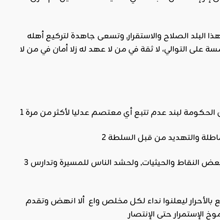
ا البلد الصلاح والاستقرار, وتسعى جاهدة لتركيع أهله
لى التوالي، لا ثقة في من لا عهد له زلا أمان في من لا
3 ــ على كل جهة من جهات المرازيق أن تجتمع يوم السبت مساء بشبابها لمزيد توضيح بعض النقاط والحيثيات, ولحشد الناس للمسيرة وتدارس
ع بالأحرار ليعلنوا نداء لكل مخلص واع ألا انهض وتقدم