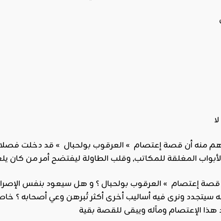
ث قصة إعتصام » العرقوب بولحبال ؟ و هل سيعود بنفس الإصرار
 أنه سيتجدد ونرى فيه أساليب أخرى أكثر تُبرهن وعي أصحابه ؟ 