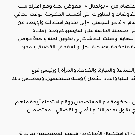
اعتصام من » بولحبال « , فعوض لجنة وقع اقتراح ست
لمفاوضات والمناورات التي أكسبت الحكومة الوقت الكافي
 » فاخر العجمني » إلى تقديم استقالته والإبتعاد عن
على صفحته الخاصة على الفايسبوك, وحذر زملاءه
النهاية أوصلت النقاشات إلى تكوين لجنة واحدة عوض
ة متحكمة وصاحبة الحل والعقد في القضية, وبمجرد
ناعة والتجارة, والفلاحة, والمرأة ) ورئيسي فرع
ئد العليا واتحاد الشغل ) وستة معتصمين, وبمقتضى ذلك
ي للحكومة مع المعتصمين ووقع استدعاء أربعة منهم
ي يقول بعدم التتبع الأمني والقضائي للمعتصمين
 على إثر إستكمال الأبحاث في قضية المعتصمين تم خرق