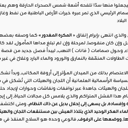
جعلوا منها سدّا تلفحه أشعة شمس الصحراء الحارقة وهم يع
صمام الرئيسي الذي تمر عبره خيرات الأرض الباطنية من نفط وغ
والذي انتهى بإبرام إتفاق «
المكره المغدور »
كما وصفه بعضهم وا
 وإن كان منقوصا, لمرحلة وإن لم تبلغ مداها المأمول, لقد كان
وحول صمامات ( فانات ) النهب, ليبدأ فصل جديد من قصة الإعتص
اعتصام بذلك من الميدان المؤثر إلى أروقة المكاتب, وبدأ تشكي
سياسة الرأسمالية العلمانية أن اللجان والهيئات التي تُشكل في
جان والهيئات جاهدة عبر توافقات ونقاشات وحوارات لإيجاد حلول
م هذا الفشل المتراكم والذي يلامس كل مجالات الحياة, إلى إيج
ه وإفساده, بل يسعى إلى إحلال بديل عن ذاك النظام.
ومتى اكتشف بو
ماء العكر الوحيد الذي يتلذذ العيش بين مستنقعات اللجان والهيئ
ا, ووضعها على الرفوف,