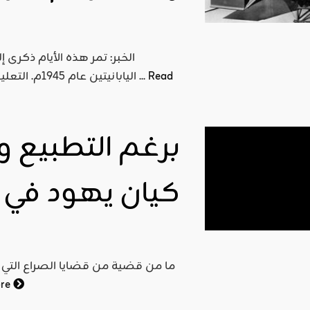
اقليمي ودولي
صدور
الخبر: تمر هذه الأيام ذكرى 
العدد 601
Read
اليابانيتين عام 1945م. التعليق: لطالما اتهم الغرب الإسلام بـ(الإرهاب) وسفك الدماء... إلا ...
من جريدة
التحرير
ahmed
برغم التطبيع وا
- juillet 26,
2026
0
كيان يهود في
Read More
ما من قضية من قضايا الصراع التي ش
ore