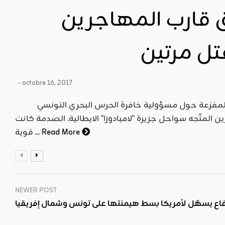
ق قارب المهاجرين
تل مرتين
- octobre 16, 2017
تواترت الروايات وتعددت الشهادات المفزعة حول مسؤولية خافرة الحرس البحري التونسي
المتّجه سواحل جزيرة "لامبادوزا" الايطالية. الصدمة كانت
Read More
قوية ...
NEWER POST
دّفاع يسهّل لأمريكا بسط هيمنتها على تونس وشمال إفريقيا