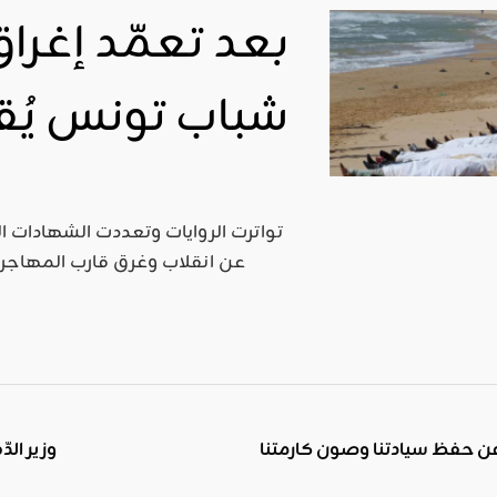
بعد تعمّد إغرا
شباب تونس يُق
عن انقلاب وغرق قارب المهاجرين 
 عن حفظ سيادتنا وصون كارمتنا
وزير ال