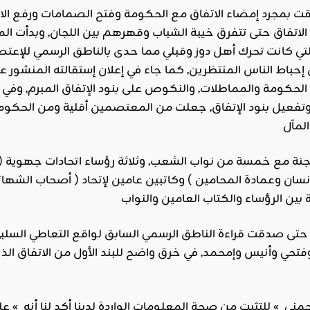
لقت بمجرد إمضاء الاتفاق مع الحكومة وفتح الصمامات ورفع ال
د الاتفاق حتى تتفرق خيبة الشباب وقهرهم بين اللجان, وبدأت ا
تي كانت تحرك أهل دوز وقبلي مما حدى بالناطق الرسمي للإعتصام
إحباط الناس المنتظرين, كما جاء في إعلان إستقالته المنشور 
لحكومة والمماطلات, والنكوص على بنود الإتفاق المبرم, وفي 
وتفعيل بنود الإتفاق, جعلت من المعتصمين أقلية ومن الحكوم
جنة مع خمسة من نواب الشعب, وثلاثة رؤساء اتحادات جهوية (الص
ان وعمادة المحامين ) وكاتبين عامين لإتحاد ( أصحاب الشها
ى صدقت قراءة الناطق الرسمي السابق لواقع التعاطي السلب
تحي وأنيس وإمحمد, في خرق واضح للبند الأول من الاتفاق الذ
جمني » للتثبت من صحة المعلومات الواردة لدينا أكد لنا أنه »