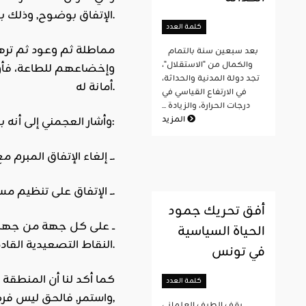
الإتفاق بوضوح, وذلك بعد قرار إحالة ملفاتهم على القضاء.
كلمة العدد
مماطلة ثم وعود ثم ترهي
بعد سبعين سنة بالتمام
والكمال من "الاستقلال"،
وإخضاعهم للطاعة، فأول 
تجد دولة المدنية والحداثة،
أمانة له.
في الارتفاع القياسي في
درجات الحرارة، والزيادة ...
المزيد
وأشار العجمني إلى أنه بعد إجتماع ثلة من شباب دوز لتدارس آخر المستجدات تقرر ما يلي:
1 ــ إلغاء الإتفاق المبرم مع السلطات وسحب عضوية دوز من اللجنة الجهوية وذلك إثر خرق الحكومة لبند عدم تتبع أي معتصم عدليا لأكثر من مرة.
2 ــ الإتفاق على تنظيم مسيرة يوم الإثنين على الساعة العاشرة صباحا للتنديد بأساليب المماطلة والتهديد من قبل السلطة.
أفق تحريك جمود
الحياة السياسية
النقاط التصعيدية القادمة.
في تونس
كما أكد لنا أن المنطقة
كلمة العدد
واستمر, فالحق ليس فرصة نغتنمها، وما نيل المطالب بالتمني، فإما كسب بعزة وإما شموخ الإستمرار حتى الإنتصار,
يقف الطيف العلماني