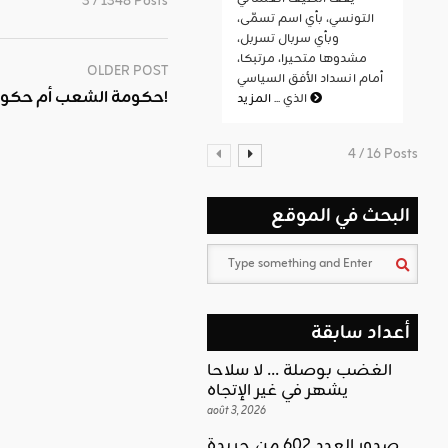
3 / 1348 Posts
التونسي، بأي اسم تسمّى،
وبأي سربال تسربل،
مشدوها متحيرا، مرتبكا،
OLDER POST
أمام انسداد الأفق السياسي
حكومة الشعب أم حكومة الجمعيات النّسويّة؟!
المزيد
الذي ...
4 / 16 Posts
البحث في الموقع
أعداد سابقة
الغضب بوصلة … لا سلاحا
يشهر في غير الإتجاه
août 3, 2026
صدور العدد 602 من جريدة