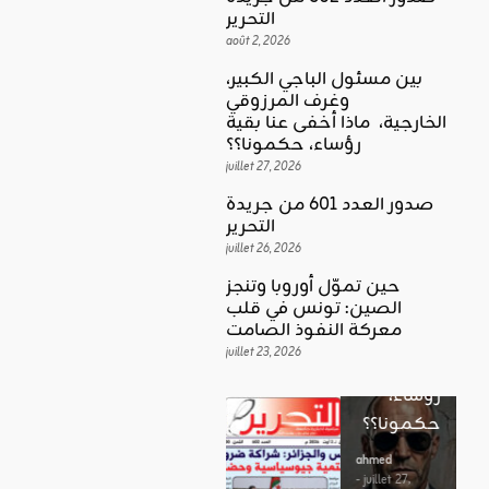
التحرير
août 2, 2026
بين مسئول الباجي الكبير،
وغرف المرزوقي
كلمة العدد
الخارجية، ماذا أخفى عنا بقية
اقليمي ودولي
بين
رؤساء، حكمونا؟؟
حين تموّل
مسئول
juillet 27, 2026
أوروبا
الباجي
صدور العدد 601 من جريدة
وتنجز
الكبير،
اقليمي ودولي
التحرير
الصين:
الغضب
juillet 26, 2026
وغرف
تونس في
بوصلة …
المرزوقي
حين تموّل أوروبا وتنجز
قلب
لا سلاحا
الصين: تونس في قلب
الخارجية،
معركة
معركة النفوذ الصامت
يشهر في
ماذا أخفى
النفوذ
juillet 23, 2026
غير الإتجاه
عنا بقية
الصامت
رؤساء،
ahmed
حكمونا؟؟
ahmed
- août 3, 2026
- juillet 23,
0
2026
ahmed
ستطل القضاي
0
- juillet 27,