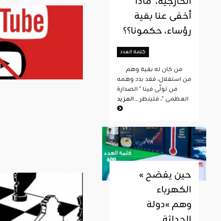
الخارجية، ماذا
أخفى عنا بقية
رؤساء، حكمونا؟؟
كلمة العدد
من كان له بقية وهم
من استقلال، فقد بدد وهمه
من تولّى فينا " الصدارة
العظمى "، فلينظر ...
المزيد
« حين يفضح
الكهرباء
وهم »دولة
الحداثة