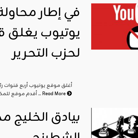
في إطار محاولة
يوتيوب يغلق ق
لحزب التحرير
أغلق موقع يوتيوب أربع قنوات رئي
Read More
أقدم موقع للمكتب الإعلامي المركزي للحزب "اعلاميات حزب التحرير, وعلى اثر ...
بيادق الخليج م
الشطرنج