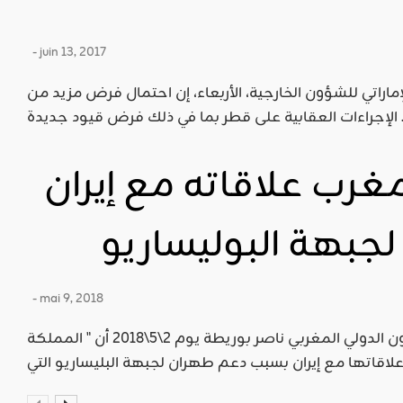
- juin 13, 2017
الإماراتي للشؤون الخارجية، الأربعاء، إن احتمال فرض مزيد من
في ذلك فرض قيود جديدة ...
رب علاقاته مع إيران
جبهة البوليساريو
- mai 9, 2018
أعلن وزير الشؤون الخارجية والتعاون الدولي المغربي ناصر بوريطة يوم 2\5\2018 أن " المملكة