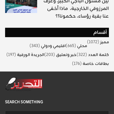
بين مسئول الباجي الكبير، وغرف
المرزوقي الخارجية، ماذا أخفى
عنا بقية رؤساء، حكمونا؟؟
أقسام
مميز
(1072)
محلي
(665)
اقليمي ودولي
(343)
كلمة العدد
(322)
خبر وتعليق
(203)
الجريدة الورقية
(197)
بطاقات خاصة
(176)
SEARCH SOMETHING