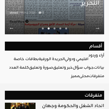
التحرير
ahmed
- août 2, 2026
0
Read More
أقسام
آراء وردود
اقليمي ودولي
الجريدة الورقية
بطاقات خاصة
بيانات
جواب سؤال
خبر وتعليق
صورة وتعليق
كلمة العدد
متفرقات
محلي
مميز
متفرقات
اتحاد الشغل والحكومة وجهان