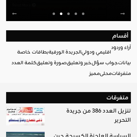
Read More
أقسام
آراء وردود
اقليمي ودولي
الجريدة الورقية
بطاقات خاصة
بيانات
جواب سؤال
خبر وتعليق
صورة وتعليق
كلمة العدد
متفرقات
محلي
مميز
متفرقات
تنزيل العدد 386 من جريدة
التحرير
السياسة العاجزة الكسيحة حين