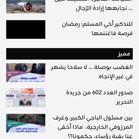
تجابهها إرادة الرّجال …
للتذكير أخي المسلم: رمضان
فرصة فاغتنمها
مميز
الغضب بوصلة … لا سلاحا يشهر
في غير الإتجاه
صدور العدد 602 من جريدة
التحرير
بين مسئول الباجي الكبير، وغرف
المرزوقي الخارجية، ماذا أخفى
عنا بقية رؤساء، حكمونا؟؟