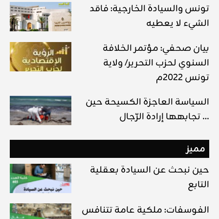
تونس والسيادة الخارجية: فاقد
الشيء لا يعطيه
بيان صحفي: مؤتمر الخلافة
السنوي لحزب التحرير/ ولاية
تونس 2022م
السياسة العاجزة الكسيحة حين
تجابهها إرادة الرّجال …
مميز
حين نبحث عن السيادة بعقلية
التابع
الفوسفات: ملكية عامة تتنافس