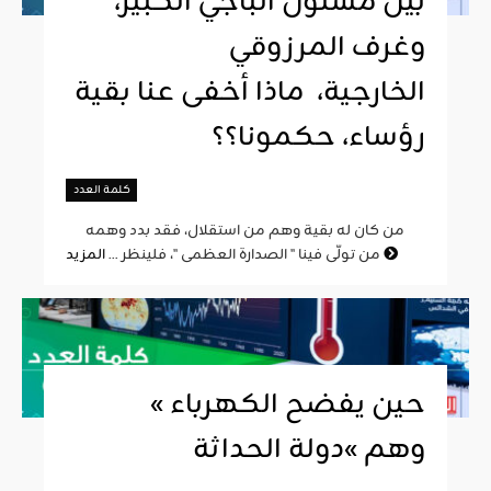
بين مسئول الباجي الكبير،
وغرف المرزوقي
الخارجية، ماذا أخفى عنا بقية
رؤساء، حكمونا؟؟
كلمة العدد
من كان له بقية وهم من استقلال، فقد بدد وهمه
المزيد
من تولّى فينا " الصدارة العظمى "، فلينظر ...
« حين يفضح الكهرباء
وهم »دولة الحداثة