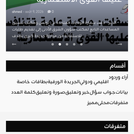
ahmed
- août 9, 2026
0
الخبر: دعت سفارة الولايات المتحدة في تونس ومكتب تنسيق
المساعدات التابع لمكتب شؤون الشرق الأدنى إلى تقديم طلبات
Read More
للاستفادة من مبادرة جديدة كبرى تهدف ...
أقسام
آراء وردود
اقليمي ودولي
الجريدة الورقية
بطاقات خاصة
بيانات
جواب سؤال
خبر وتعليق
صورة وتعليق
كلمة العدد
متفرقات
محلي
مميز
متفرقات