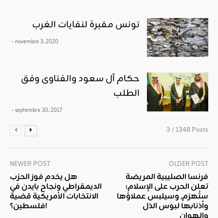
تونس مقبرة لنفايات الغرب
- novembre 3, 2020
حكام آل سعود والفتاوى وفق
الطلب
- septembre 30, 2017
3 / 1348 Posts
NEWER POST
OLDER POST
فرنسا الصليبية المريضة
هل يخدم فوز الحزب
تعلن الحرب على الإسلام:
الديمقراطي ونجاح بايدن في
ستُهزم, وسيلبس عملاؤها
الانتخابات الأمريكية قضية
وأذنابها لبوس الذل
فلسطين؟!
والهوان