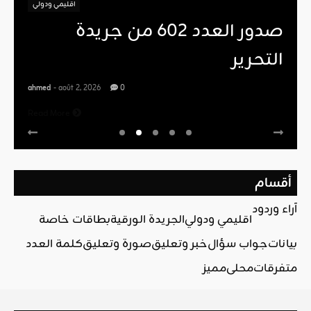
اقليمي ودولي
صدور العدد 602 من جريدة
التحرير
ahmed
- août 2, 2026
0
Read More
أقسام
آراء وردود
اقليمي ودولي
الجريدة الورقية
بطاقات خاصة
بيانات
جواب سؤال
خبر وتعليق
صورة وتعليق
كلمة العدد
متفرقات
محلي
مميز