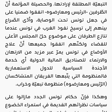
التبعيّة المطلقة لإرادتها. والحصيلة المؤلمة أنّ
الطّرفين -الرئيس ومعارضوه- اتفقوا ضمنيا على
في جعل تونس تحت الوصاية، وأدّى الصّراع
بينهم إلى ترسيخ نفوذ الغرب في تونس عندما
تنازع الطرفان على موضوع حلّ المجلس الأعلى
للقضاء ولكنّهم اتفقوا جميعها أنّ علاج
الأوضاع في تونس يمرّ عبر مزيد من الارتهان
والارتماء للصناديق المالية الدولية أي خدمة
الأجندة السياسية للدول الاستعمارية
فالمنظومة التي يتّبعها الفريقان المتشاكسان
(الرّئيس ومعارضوه) منظومة تبعيّة وخراب.
وهكذا فإنّ حكام تونس الجدد مازالوا على
سياسات نظرائهم القديمة في استمراء الخضوع