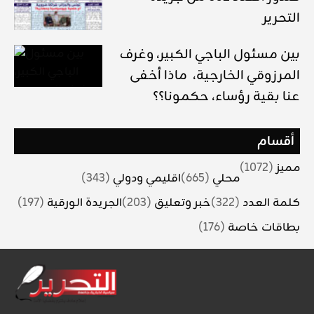
التحرير
بين مسئول الباجي الكبير، وغرف
المرزوقي الخارجية، ماذا أخفى
عنا بقية رؤساء، حكمونا؟؟
أقسام
مميز
(1072)
محلي
(665)
اقليمي ودولي
(343)
كلمة العدد
(322)
خبر وتعليق
(203)
الجريدة الورقية
(197)
بطاقات خاصة
(176)