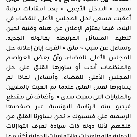
سعيد « التدخل الأجنبي » بعد انتقادات دولية
أعقبت مسعى لحل المجلس الأعلى للقضاء في
البلاد، فيما يعتزم الإعلان عن هيئة وقتية لحين
تنظيم المسائل المرتبطة بقانونه الجديد.
وتساءل عن سبب « قلق » الغرب إبان إعلانه حل
المجلس الأعلى للقضاء، وأنّ بعض العواصم
والمنظمات أبدت أو ساورها القلق على حل
المجلس الأعلى للقضاء, وأتساءل لماذا لم
يساورها نفس القلق عندما تم العبث بالملايين
والمليارات التي ذهبت سدى ». وأضاف في مقطع
فيديو بثته الرئاسة التونسية عبر صفحتها
الرسمية على فيسبوك « نحن يساورنا القلق من
قلقهم لأننا دولة ذات سيادة نعرف التوازنات
الدولية والمعاهدات والاتفاقيات الدولية أكثر مما