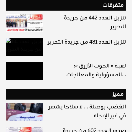
متفرقات
تنزيل العدد 442 من جريدة
التحرير
تنزيل العدد 481 من جريدة التحرير
لعبة « الحوت الأزرق »:
المسؤولية والمعالجات…
مميز
الغضب بوصلة … لا سلاحا يشهر
في غير الإتجاه
صدور العدد 602 من جريدة