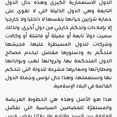
الدول الاستعمارية الكبرى وهذه حال الدول
التابعة وهي الدول الذليلة التي لا تقوى على
حماية شرايين حياتها بنفسها لا داخليا ولا خارجيا
إلا بإملاءات وتحكم خارجي من دول أخرى، ولذلك
سميت دولاً تابعة أو عميلة أو فاشلة أو وكالات
وشركات للدول المسيطرة عليها. فجيشها
متحكَّم به ودستورها مفصل ليخدم مصالح
الدول المتحكمة بها. وثرواتها نهب وبواباتها
ومطاراتها ومعابرها مشرعة للدولة التي تتحكم
بها وتستعملها، وهذا حال تونس وجملة الدول
القائمة في البلاد الإسلامية.
هذا هو الأصل وهذه هي الخطوط العريضة
والمستقرّة للمضامين السياسية التي تفصّل
العلاقة بين السيد والتابع ولا يغرّنا رفض قيس