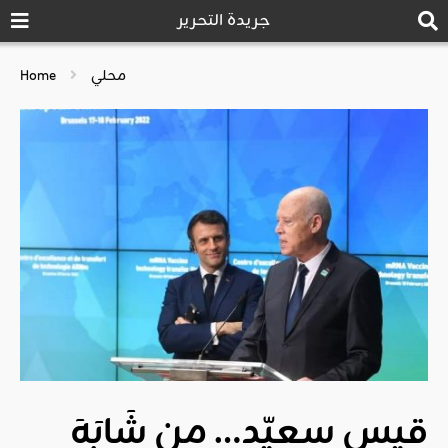
جريدة التحرير
محلي
Home
قيس سعيّد… من شَابَهَ