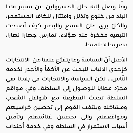
وما وصل إليه حال المسؤولين عن تسيير هذا
البلد من خنوع وتذلل وامتثال للكافر المستعمر،
والكلّ يرى ملئ السمع والبصر كيف أصبحت
التبعية مفخرة عند هؤلاء، تمارس جهارا نهارا،
تصريحا لا تلميحا.
الأصل أنّ السياسة وما يتفرّع عنها من الانتخابات
كإحدى الآليات للبحث عن الأكفأ والأجدر لخدمة
النّاس… لكن السياسة والانتخابات في بلادنا هي
مجرّد مطايا للوصول إلى السلطة.. وفي مواقع
السلطة تحدث القطيعة مع شواغل الشعب
ومشاكله ويلتفت القوم إلى تحصين كراسيهم
ومواقعهم وإلى تحصين غنائمهم وتأمين
أسباب الاستمرار في السلطة وفي خدمة أجندات