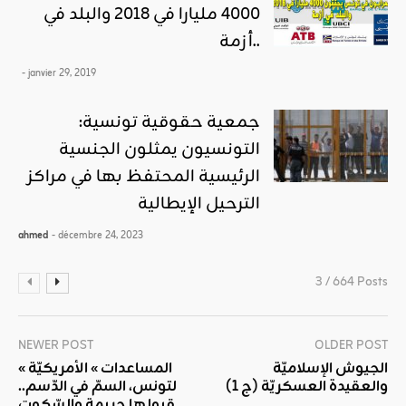
4000 مليارا في 2018 والبلد في
أزمة..
- janvier 29, 2019
جمعية حقوقية تونسية:
التونسيون يمثلون الجنسية
الرئيسية المحتفظ بها في مراكز
الترحيل الإيطالية
ahmed
- décembre 24, 2023
3 / 664 Posts
NEWER POST
OLDER POST
الجيوش الإسلاميّة
« المساعدات » الأمريكيّة
والعقيدة العسكريّة (ج 1)
لتونس، السمّ في الدّسم..
قبولها جريمة والسّكوت