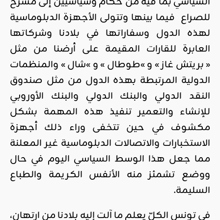
السياسي بما فيه من حكام وسياسيين إلى مسرح
للصراع فيما بينها وتتولى الأجهزة الدبلوماسية
لهذه الدول وسفاراتها في بلادنا وشركاتها
العابرة للقارات المقيمة على أرضنا من مثل
« بريتش غاز » و »طوطال » و »شال » والمنظمات
الدولية المرتبطة بهذه الدول من مثل صندوق
النقد الدولي والبنك الدولي والبنك الأوروبي
للإنشاء والتعمير تنفيذ هذه المهمة بشكل
مكشوف في حين تتخفى وراء ذلك أجهزة
الاستخبارات والاتصالات الدبلوماسية غير المعلنة
مما جعل هذا الوسط السياسي اليوم في حال
ووضع تشمئز منه الأنفس الكريمة والطباع
السليمة.
في تونس الكلّ يعلم ما آلت إليه بلادنا من ارتهان،