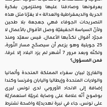
يعرفونها وصادقنا عليها وملتزمون بفكرة
الحرية والديمقراطية والعدالة » لا يغرّنا مثل هذه
التصريحات الجوفاء فهي جعجعة بلا طحين
ولأنّ السياسة الحقيقيّة وصل الأقوال بالأعمال لا
مجرّد أقوال تكذّبها الأعمال. قيس سعيّد ومنذ
25 جويلية وهو يزعم أن سيصحّح مسار الثّورة،
ولكنّه وبعد مرور 7 أشهر لم يزد البلاد إلا غرقا،
فمن المسؤول؟
والقارئ لبيان سفراء المملكة المتحدة وألمانيا
والولايات المتحدة وإيطاليا واليابان وفرنسا وكندا
إضافة إلى الاتحاد الأوروبي لدى تونس ليرى
بوضوح أنّه علامة على وصاية غربيّة استعماريّة
على تونس، جاء في نبرة تهديديّة واضحة تشترط