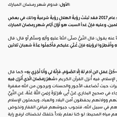
: قدوم شهر رمضان المبارك:
الأول
بعدَ تحرّي هلالِ رمضانَ المُباركِ في هذه الليلةِ ليلة السبت السابعِ والعشرين من أيار/مايو عام 2017 فقد ثبتَتْ رؤيةُ الهلالِ رؤيةً شرعيةً وذلك في بعضِ
ه يقول: قال النّبيُّ صلّى اللهُ عليهِ وآلِهِ وسلّمَ أو قال: قال
كُلُّ عَمَلِ ابْنِ آدَمَ لَهُ إِلَّا الصَّوْمَ، فَإِنَّهُ لِي وَأَنَا أَجْزِي بِهِ
» كما قال
سلام، فيه أُنزل القرآن الكريم ﴿
شَهْرُ رَمَضَانَ الَّذِي أُنْزِلَ فِيهِ
يرات حيث تُضاعف الأجور والحسنات ويرجون من الله مغفرة
م وولاتهم يحفظون أمن البلاد والعباد، ويحملون الإسلام
بهم في سبيل الله، فتجوب جيوشهم فيافيَ القفار وتخوض
م مياه المحيط: لو كنا نعلم بلاداً خلفكَ لخضناك لرفع راية