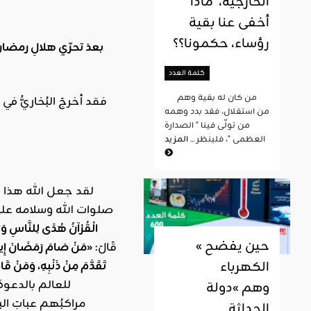
الخارجية، ماذا
أخفى عنا بقية
رؤساء، حكمونا؟؟
كلمة العدد
من كان له بقية وهم
فقد أخرجَ البُخاريُّ في 
من استقلال، فقد بدد وهمه
من تولّى فينا " الصدارة
العظمى "، فلينظر ...
المزيد
لقد جعل الله هذا 
صلوات الله وسلامه عليه
الْقُرْآنُ هُدًى لِلنَّاسِ وَبَ
« حين يفضح
الذنوب بصدق صيامهم وإخلاصهم، جاء في صحيح البخاري عَنْ أَبِي هُرَيْرَةَ رَضِيَ اللَّهُ عَنْهُ، عَنِ النَّبِيِّ e، قَالَ:
«مَنْ صَامَ رَمَضَانَ إِيمَان
الكهرباء
تَقَدَّمَ مِنْ ذَنْبِهِ، وَمَنْ قَامَ
للعالم بالدعو
وهم »دولة
مراكبُهم عبابَ ال
الحداثة