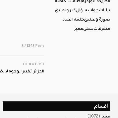
الجريدة الورقية
بطاقات خاصة
بيانات
جواب سؤال
خبر وتعليق
صورة وتعليق
كلمة العدد
متفرقات
محلي
مميز
3 / 1348 Posts
OLDER POST
الجزائر: تغيير الوجوه لا
أقسام
مميز
(1072)