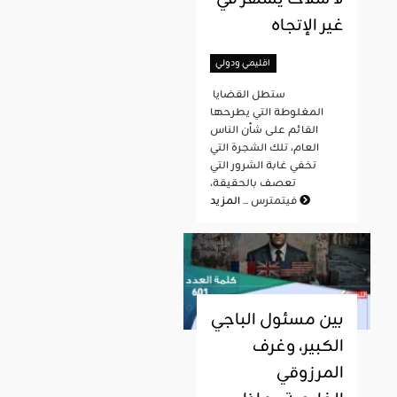
غير الإتجاه
اقليمي ودولي
ستطل القضايا
المغلوطة التي يطرحها
القائم على شأن الناس
العام، تلك الشجرة التي
تخفي غابة الشرور التي
تعصف بالحقيقة،
المزيد
فيتمترس ...
بين مسئول الباجي
الكبير، وغرف
المرزوقي