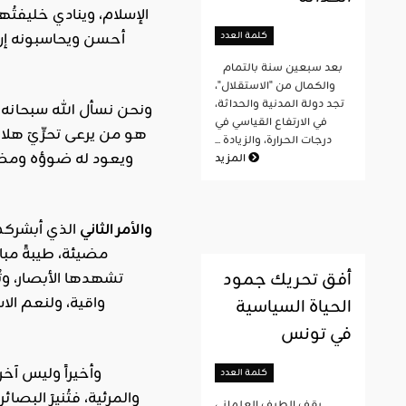
الإسلام، وينادي خليفت
كلمة العدد
أحسن ويحاسبونه إن 
بعد سبعين سنة بالتمام
والكمال من "الاستقلال"،
تجد دولة المدنية والحداثة،
ونحن نسأل الله سبحانه 
في الارتفاع القياسي في
هو من يرعى تحرِّيَ هلال
درجات الحرارة، والزيادة ...
ويعود له ضوؤه ومضاؤه
المزيد
والأمر الثاني
الذي أبشركم 
مضيئة، طيبةً مبار
أفق تحريك جمود
تشهدها الأبصار، وت
واقية، ولنعم ال
الحياة السياسية
في تونس
وأخيراً وليس آخر
كلمة العدد
والمرئية، فتُنيرَ البصائ
يقف الطيف العلماني