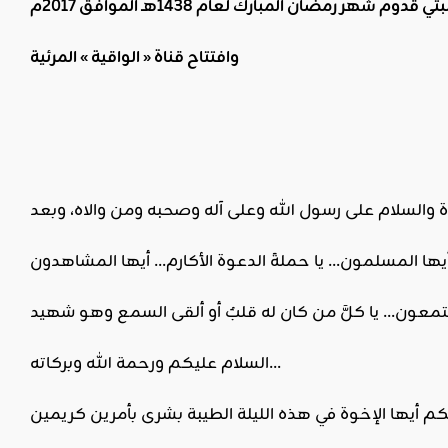
 قدوم شهر رمضان المبارك لعام 1438هـ الموافق 2017م
وافتتاح قناة « الواقية » المرئية
السلام عليكم ورحمة الله وبركاته…