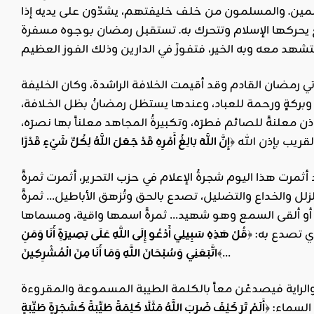
مسلمين. والمسلمون من خلف خليفتهم، يشدّون على يديه إذا
ع يحركها الإسلام وتتحرك به. تستقبل رمضان بوجوه مسفرة
ي رمضان القادم وقد أقيمت الخلافة الراشدة، وكان الخليفة
د، وبركةٍ ورحمة للعباد، وعندها يستظل رمضانُ بظل الخـلافة،
 معلنةً للصائم فطرَه، وتكبيرةُ المجاهد معلناً بها نصرَه،
لقريب بإذن الله ﴿
إِنَّ اللَّهَ بَالِغُ أَمْرِهِ قَدْ جَعَلَ اللَّهُ لِكُلِّ شَيْءٍ قَدْرًا
ثمرت هذا اليوم شجرةُ الإعلام في حزب التحرير، أثمرت ثمرةً
لزلل والخداع والتضليل، تصدع بالحق وتُزهق الأباطيل… ثمرةً
لبٌ أو ألقى السمع وهو شهيد… ثمرةً اسمها واقية، ومسماها
ي تصدع به: ﴿
قُلْ هَذِهِ سَبِيلِي أَدْعُو إِلَى اللَّهِ عَلَى بَصِيرَةٍ أَنَا وَمَنِ
﴾…
اتَّبَعَنِي
وَسُبْحَانَ اللَّهِ وَمَا أَنَا مِنَ الْمُشْرِكِينَ
عةِ والراية فيصدعْن معاً بالكلمة الطيبة المسموعة والمقروءة
 السماء: ﴿
أَلَمْ تَرَ كَيْفَ ضَرَبَ اللَّهُ مَثَلًا كَلِمَةً طَيِّبَةً كَشَجَرَةٍ طَيِّبَةٍ