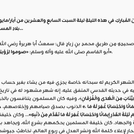
بلادِ المسلمين، وعليه فإنّ غداً السبت هو أوّلُ أيّامِ شهرِ رمضانَ المبارك…
صحيحِهِ مِن طريقِ محمدِ بنِ زيادٍ قال: سمعتُ أبا هريرةَ رضي اللهُ عن
.
«صوموا لِرُؤيتِهِ وأَفْطِرُوا لرؤيتِهِ فإنْ غُـبِّيَ عليكم فأَكْمِلُوا عِدَّةَ شعبانَ ثلاثين»
أبو القاسمِ صلى الله عليه وآله وسلم:
الشهر الكريم له سبحانه خاصة يجزي فيه من يشاء بغير حساب «
 في حديثه القدسي المتفق عليه. إنه شهر مشهود له في تاريخ الإ
يِّنَاتٍ مِنَ الْهُدَى وَالْفُرْقَانِ
﴾، وفيه كان المسلمون يتنافسون بالخ
ًا وَاحْتِسَابًا غُفِرَ لَهُ مَا
 لَيْلَةَ القَدْرِ إِيمَانًا وَاحْتِسَابًا غُفِرَ لَهُ مَا تَقَدَّمَ مِنْ ذَنْبِهِ»
… وكان خليفته
ة والجهاد. كان خليفة المسلمين يحكمهم بشرع الله، ويجاهد 
بحار لإعلاء كلمة الله ونشر العدل في ربوع العالم. تخاطبُ جيوشه