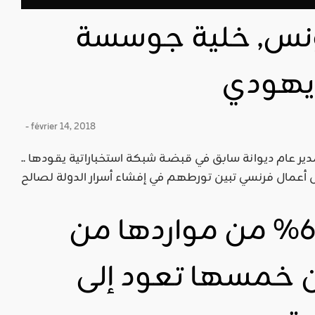
ونس, خلية جوسسة
 يهودي
- février 14, 2018
.. وزراء ورؤساء أحزاب ومدراء بنوك ومدير عام ديوانة سابق في قبضـة شبكة استخباراتية يقودها
ميزانية 2018: 65% من مواردها من
ن خمسها تعود إلى