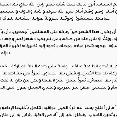
ُهم السحاب: أنزل ماءك حيث شئت فهو بإذن الله ساقٍ بلادَ ال
أساء، وهو وهُم أمام شرع الله سواء. والأمة والدولة والمجتم
ضاحكة مستبشرة، وتودِّعه محزونةً لفراقه، مشتاقة للقائه لتشهد معه وبه الخير، فتفوزَ في الدارين وذلك الفوز العظيم.
أن يكون هذا الشهر خيراً وبركة على المسلمين أجمعين، وأن يأت
ِه، ويَتمُّ الإعلان عنه من خلاله، ومن ثم يعيده شهرَ نصرٍ وجها
، ويعود شهرَ عبادة وجهاد، وتعود إليه تكبيرتاه: تكبيرةُ المؤذن
.
﴾
وإنه 
به فهو انطلاقة قناة « الواقية » في هذه الليلة المباركة… فقد أ
كة، تلذ بها الأعين، وتشفى بها الصدور… ثمرةً تقي مُشاهِدَها ا
ُنار بها البصائر… ثمرةً تحمل الخيرَ لأهلها ولكل من كان له ق
اسمُ والمسمى، فهي تنير الطريق، وتهدي السبيل بقول الحق الذ
اً فإني أفتتح بسم الله قرةَ العين الواقية، لتلحق بأختيها الإذا
ر، وتُحييَ القلوب، وتنقلَ الخير إلى أقاصي الدنيا، وترقى به إلى عنان