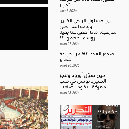
التحرير
août 2, 2026
بين مسئول الباجي الكبير،
وغرف المرزوقي
كلمة العدد
الخارجية، ماذا أخفى عنا بقية
اقليمي ودولي
بين
رؤساء، حكمونا؟؟
حين تموّل
مسئول
juillet 27, 2026
أوروبا
الباجي
صدور العدد 601 من جريدة
وتنجز
الكبير،
اقليمي ودولي
التحرير
الصين:
الغضب
juillet 26, 2026
وغرف
تونس في
بوصلة …
المرزوقي
حين تموّل أوروبا وتنجز
قلب
لا سلاحا
الصين: تونس في قلب
الخارجية،
معركة
معركة النفوذ الصامت
يشهر في
ماذا أخفى
النفوذ
juillet 23, 2026
غير الإتجاه
عنا بقية
الصامت
رؤساء،
ahmed
حكمونا؟؟
ahmed
- août 3, 2026
- juillet 23,
0
2026
ahmed
ستطل القضاي
0
- juillet 27,