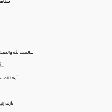
بمناسبتي
الحمد لله والصلاة والسلام على رسول الله وعلى آله وصحبه ومن والاه، وبعد…
أيها المسلمون… يا حملةَ الدعوة الأكارم… أيها المشاهدون…
أيها المستمعون… يا كلَّ من كان له قلبٌ أو ألقى السمع وهو شهيد…
أزف إليكم أيها الإخوة في هذه الليلة الطيبة بشرى بأمرين كريمين: