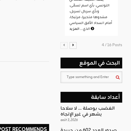
التونسي، بأي اسم تسمّى،
وبأي سربال تسربل،
مشدوها متحيرا، مرتبكا،
أمام انسداد الأفق السياسي
المزيد
الذي ...
4 / 16 Posts
البحث في الموقع
أعداد سابقة
الغضب بوصلة … لا سلاحا
يشهر في غير الإتجاه
août 3, 2026
 POST RECOMMENDS
صدور العدد 602 من جريدة