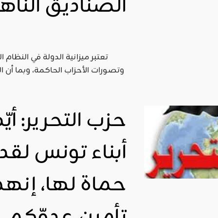
الصناديق الناه
اقليمي ودولي
صدور
العدد 601
تعتبر ميزانية الدولة في النظام
من جريدة
وتصورات الأحزاب الحاكمة، وبما أن 
التحرير
ahmed
- juillet 26,
حزب التحرير: أيّ
2026
0
Read More
أبناء تونس لقد
حماة لها، إنه
تأمين عدوّكم.