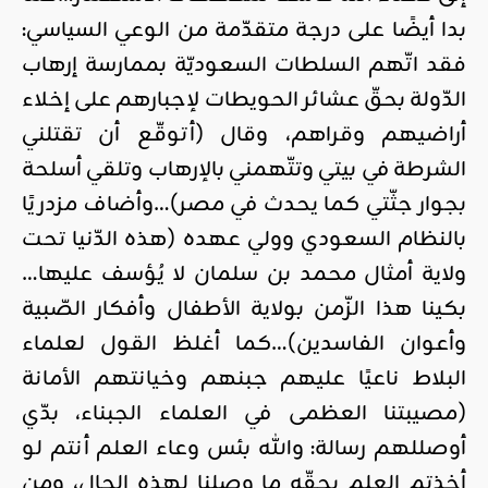
بدا أيضًا على درجة متقدّمة من الوعي السياسي:
فقد اتّهم السلطات السعوديّة بممارسة إرهاب
الدّولة بحقّ عشائر الحويطات لإجبارهم على إخلاء
أراضيهم وقراهم، وقال (أتوقّع أن تقتلني
الشرطة في بيتي وتتّهمني بالإرهاب وتلقي أسلحة
بجوار جثّتي كما يحدث في مصر)…وأضاف مزدريًا
بالنظام السعودي وولي عهده (هذه الدّنيا تحت
ولاية أمثال محمد بن سلمان لا يُؤسف عليها…
بكينا هذا الزّمن بولاية الأطفال وأفكار الصّبية
وأعوان الفاسدين)…كما أغلظ القول لعلماء
البلاط ناعيًا عليهم جبنهم وخيانتهم الأمانة
(مصيبتنا العظمى في العلماء الجبناء، بدّي
أوصللهم رسالة: والله بئس وعاء العلم أنتم لو
أخذتم العلم بحقّه ما وصلنا لهذه الحال، ومن