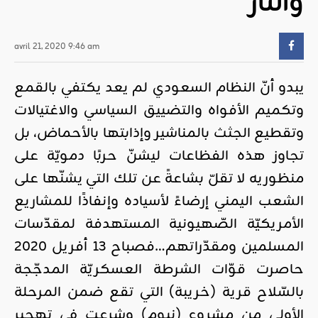
والنّار
avril 21, 2020 9:46 am
يبدو أنّ النظام السعودي لم يعد يكتفي بالقمع
وتكميم الأفواه والتضييق السياسي والاغتيالات
وتقطيع الجثث بالمناشير وإذابتها بالأحماض، بل
تجاوز هذه الفظاعات ليشنّ حربًا دمويّة على
منظوريه لا تقلّ بشاعةً عن تلك التي يشنّها على
الشعب اليمني إرضاءً لأسياده وإنفاذًا للمشاريع
الأمريكيّة الصّهيونية المستهدفة لمقدّسات
المسلمين ومقدّراتهم…فصباح 13 أفريل 2020
حاصرت قوّات الشرطة العسكريّة المدجّجة
بالسّلاح قرية (خريبة) التي تقع ضمن المرحلة
الأولى من مشروع (نيوم) وشرعت في تهجير