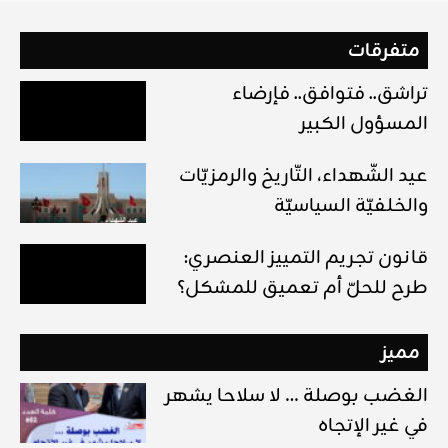
متفرقات
تراشق.. فتوافق.. فإرضاء
المسؤول الكبير
عيد الشّهداء، التّاريخ والرمزيّات
والخلفيّة السياسيّة
قانون تجريم التمييز العنصري:
طرح للحلّ أم تعميق للمشكل؟
مميز
الغضب بوصلة … لا سلاحا يشهر
في غير الإتجاه