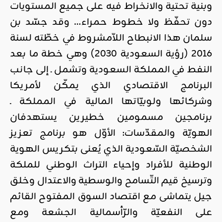
وبنية تحتية والانخراط فيه على جميع المستويات
دون تحفّظ ولا خطوط حمراء… وقد جسّد بن
سلمان هذا الانبطاح اللاّمشروط في خطّته لسنة
2016 (رؤية السعودية 2030) وهي خطة ما بعد
النفط في المملكة السعودية وتشمل ـ إلى جانب
البرنامج الاقتصادي الذي يمكّن لأمريكا
وشركائها ولوبيّاتها المالية في المملكة ـ
برنامجين مسمومين خطيرين يستهدفان
الهويّة والمقدّسات: الأوّل هو برنامج تعزيز
الشخصيّة السّعودية الذي يُعنى بتكريس الهوية
الوطنية للأفراد وإحياء التراث الوطني للملكة
وترسيخ قيم التّسامح والوسطية والاعتدال وخلق
جيل يتماشى مع اقتصاد السوق المفتوح القائم
على النفعيّة والرّأسمالية الجشعة ومع