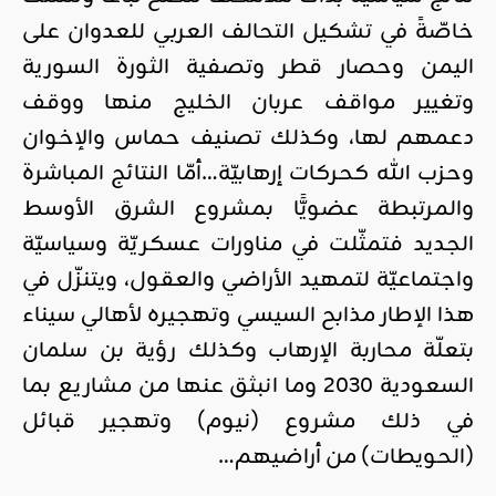
خاصّةً في تشكيل التحالف العربي للعدوان على
اليمن وحصار قطر وتصفية الثورة السورية
وتغيير مواقف عربان الخليج منها ووقف
دعمهم لها، وكذلك تصنيف حماس والإخوان
وحزب الله كحركات إرهابيّة…أمّا النتائج المباشرة
والمرتبطة عضويًّا بمشروع الشرق الأوسط
الجديد فتمثّلت في مناورات عسكريّة وسياسيّة
واجتماعيّة لتمهيد الأراضي والعقول، ويتنزّل في
هذا الإطار مذابح السيسي وتهجيره لأهالي سيناء
بتعلّة محاربة الإرهاب وكذلك رؤية بن سلمان
السعودية 2030 وما انبثق عنها من مشاريع بما
في ذلك مشروع (نيوم) وتهجير قبائل
(الحويطات) من أراضيهم…