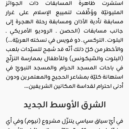
استشرت ظاهرة المسابقات ذات الجوائز
المليونيّة ووُظِّفت لتمييع الإسلام على غرار
مسابقة تأدية الأذان ومسابقة رحلة الهجرة إلى
جانب مسابقات (الحصن ـ الروديو الأمريكي ـ
البلوت ـ التركسي ـ ذو فويس في نسخته العربيّة…)
والأخطر من كلّ ذلك أنّه قد سُمِح للسيّدات بلعب
(البلوت والسّيكونس) وللأطفال بممارسة التزلّج
في باحات المسجد الحرام والمسجد النبويّ في
استهانة كليّة بمشاعر الحجيج والمعتمرين ودون
أدنى احترام لقداسة المكانين الشريفين…
الشرق الأوسط الجديد
في أيّ سياق سياسي يتنزّل مشروع (نيوم) وفي أي