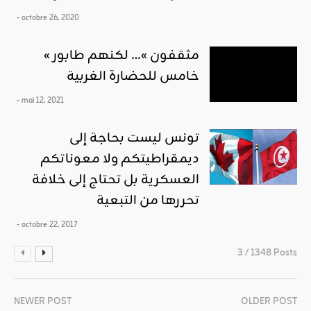
- octobre 26, 2020
« مثقفون »… لكنهم طابور
خامس للحضارة الغربية
- mai 12, 2021
تونس ليست بحاجة إلى
ديمقراطيتكم ولا معوناتكم
العسكرية بل تحتاج إلى خلافة
تحررها من التبعية
- octobre 22, 2017
3 / 1348 Posts
NEWER POST
OLDER POST