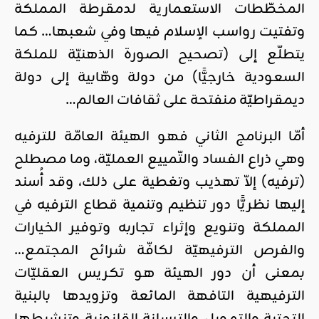
المخطّطات الاستعمارية لدمقرطة المملكة
وتفتيت رواسب الإسلام فيها وفي شعبها… كما
يتطلّع إلى (تصحيح الصورة الذهنيّة للملكة
السعودية خارجيًّا) من دولة وهّابية إلى دولة
ديمقراطيّة منفتحة على ثقافات العالم…
أمّا البرنامج الثاني فهو الهيئة العامّة للترفيه
وهي ذراع الفساد والتّمييع العمليّة، وما مصطلح
(ترفيه) إلاّ تهذيب وتغطية على ذلك، وقد أُسند
إليها نظريًّا دور تنظيم وتنمية قطاع الترفيه في
المملكة وتنويع وإثراء تجاربه وتوفير الخيارات
والفرص الترفيهيّة لكافّة شرائح المجتمع…
بمعنى أن دور الهيئة هو تكريس العقليّات
الترفيهية التافهة المائعة وتزويدها بالبنية