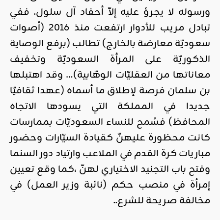
ورسوله لا يجرؤ عليه إلاّ أحفاد آل سلول. ففي
تبادل مريب للأدوار ارتفعت منذ 2016 (أصوات
سعوديّة معارضة بالخارج) تطالب (برفع الوصاية
الذكوريّة على المرأة السعوديّة وتخفيف
معاناتها من العقليّات الوهّابية)… وقد اهتبلها
بن سلمان فرصة لإطلاق ما أسماه (عهدا ثقافيّا
جديدا في المملكة التي يسودها الاتجاه
المحافظ) فسُمح للنساء السعوديّات بممارسات
كانت محظورة عليهنّ كقيادة السيّارات وحضور
مباريات كرة القدم في الملاعب وارتياد دور السنما
وفتح باب التجنيد الاختياري لهنّ ،كما وقع تعيين
إمرأة في منصب حكم (نائبة وزير العمل) في
مخالفة صريحة للشرع..