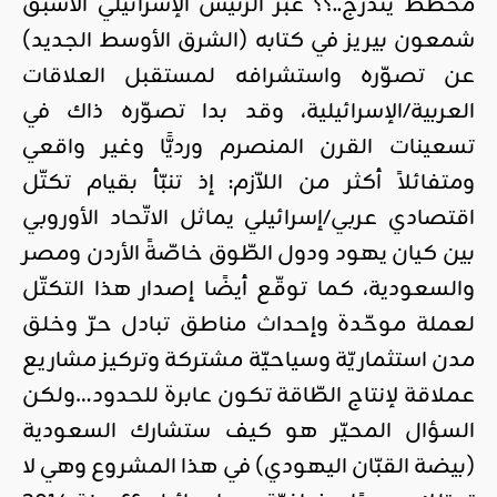
مخطّط يندرج..؟؟ عبّر الرّئيس الإسرائيلي الأسبق
شمعون بيريز في كتابه (الشرق الأوسط الجديد)
عن تصوّره واستشرافه لمستقبل العلاقات
العربية/الإسرائيلية، وقد بدا تصوّره ذاك في
تسعينات القرن المنصرم ورديًّا وغير واقعي
ومتفائلاً أكثر من اللاّزم: إذ تنبّأ بقيام تكتّل
اقتصادي عربي/إسرائيلي يماثل الاتّحاد الأوروبي
بين كيان يهود ودول الطّوق خاصّةً الأردن ومصر
والسعودية، كما توقّع أيضًا إصدار هذا التكتّل
لعملة موحّدة وإحداث مناطق تبادل حرّ وخلق
مدن استثماريّة وسياحيّة مشتركة وتركيز مشاريع
عملاقة لإنتاج الطّاقة تكون عابرة للحدود…ولكن
السؤال المحيّر هو كيف ستشارك السعودية
(بيضة القبّان اليهودي) في هذا المشروع وهي لا