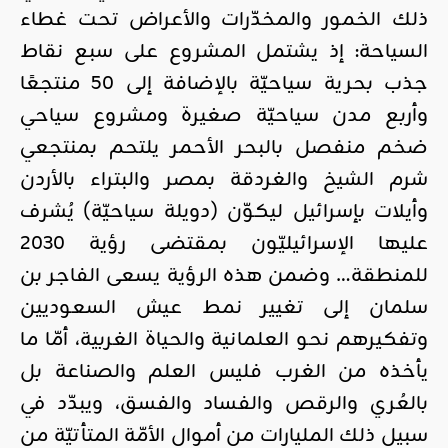
ذلك الخمور والمخدّرات والأعراض تحت غطاء
السياحة: إذ يشتمل المشروع على سبع نقاط
جذب بحرية سياحيّة بالإضافة إلى 50 منتجعًا
وأربع مدن سياحيّة صغيرة ومشروع سياحي
ضخم منفصل بالبحر الأحمر يلتحم بمنتجعي
شرم الشيخ والغردقة بمصر والبتراء بالأردن
وأيلات بإسرائيل ليكوّن (دويلة سياحيّة) يُشرف
عليها الإسرائيليّون بمقتضى رؤية 2030
للمنطقة… وضمن هذه الرؤية يسعى الفاجر بن
سلمان إلى تغيير نمط عيش السعوديين
وتفكيرهم نحو العلمانية والحياة الغربية، أمّا ما
يأخذه من الغرب فليس العلم والصناعة بل
بالعُري والرقص والفساد والفسق، ويبدّد في
سبيل ذلك المليارات من أموال الأمّة المتأتيّة من