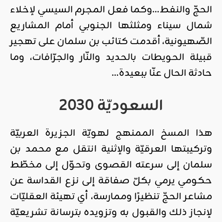
الحجّ والنفط…وكما فعل المجرم السيسي لإخلاء
شمال سيناء ومثلثها الجنوبي أمام المشاريع
الصّهيونية، أقدمت كتائب بن سلمان على تهجير
قبيلة الحويطات بالحديد والنّار والجرّافات، وما
حادثة الحال عنّا ببعيدة…
السعوديّة 2030
هذا المسخ الممنهج لهويّة الجزيرة العربيّة
وتركيبتها العرقيّة والإثنية انتقل مع محمد بن
سلمان إلى سرعته القصوى وتحوّل إلى مخطّط
حكومي يرمي بكلّ صفاقة إلى نزع القداسة عن
مشاعر الحجّ تنظيرًا وممارسة، أي تهيئة العقليّات
لإنجاز ذلك والقبول به وتزويده بترسانة تشريعيّة