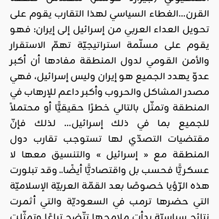
القرن…الغطاء السياسي لهذا التقارب يقوم على
تحويل العداء العربي من إسرائيل إلى إيران: فهو
يقوم على مسلّمة استراتيجيّة تهمّ الاستقرار
والأمن القومي لدول المنطقة مفادها أن أكبر
عدوّ يهدد الجميع هو إيران وليس إسرائيل، فهي
مصدر المشاكل والحروب وأكبر داعم للإرهاب في
المنطقة وتمثّل بالتالي خطرًا حقيقيًّا أو محتملاً
للجميع بما في ذلك إسرائيل… لذلك فإنّ
مقتضيات التصدّي لها تستوجب تقارب دول
المنطقة مع « إسرائيل » والتنسيق معها لا
عسكريًّا فحسب بل واقتصاديًّا أيضًا.. وقد تبلورت
هذه الرّؤيا خصوصًا بعد القمّة العربيّة الإسلاميّة
التي حضرها ترمب في السعوديّة والتي أثمرت
نتائج سياسيّة بدأت ملامحها تتّضح تباعًا وتمثّلت