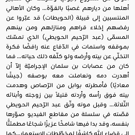
أهلها من ديارهم غصبًا بالقوّة… وكان الأهالي
المنتسبين إلى قبيلة (الحويطات) قد عبّروا عن
رفضهم إخلاء قراهم ومنازلهم ومن بينهم
المسمّى (عبد الرّحيم الحويطي) الذي تمسّك
بموقفه واستمات في الدّفاع عنه رافضًا فكرة
التخلّي عن بيته وأرضه ولو كلّفه ذلك حياته… فما
كان من عصابات بن سلمان الإجراميّة إلاّ أن
أهدرت دمه وتعاملت معه بوصفه (جيشًا
معاديًا) فأمطرته بوابل من الرّصاص وهدمت
بيته فوق رأسه وأردته قتيلاً بين زوجته وأبنائه
الثّلاثة… وقبل موته وثّق عبد الرّحيم الحويطي
قصّته في سلسلة من مقاطع الفيديو صوّرها
بنفسه، وقد بدا فيها شامخًا عزيزًا شجاعًا مطمئنًّا
إلى قضاء الله كاشفًا لمخطّطات الاستعمار…كما