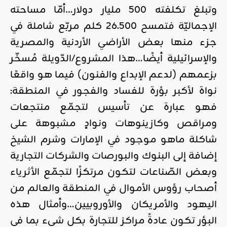
وتبلغ تكلفته 500 مليار دولار…أمّا مساحته
الإجماليّة فتمسح 26.500 كلم مربّع شاملة في
جزء منها بعض الأراضي الأردنية والمصرية
والإسرائيلية أيضًا…هذا المشروع/الدّويلة مُسخّر
بزعمهم (لدعم الإبداع والفنون) فيما هو واقعًا
نواة لأكبر بؤرة للفساد والفجور في المنطقة:
فهو عبارة عن تأسيس لتجمّع منتجعات
ومراقص وكازينوهات ونوادٍ مشبوهة على
شاكلة ماهو موجود في الإمارات وشرم الشيخ
إضافة إلى البنوك والبورصات والشركات التجارية
وبعض الصّناعات لتكون مرتكزًا لتجمّع الأثرياء
أصحاب رؤوس الأموال في المنطقة والعالم من
اليهود والأمريكان والأوروبيين…وأمثال هذه
البؤر تكون عادةً مراكز للتجارة بكل شيء بما في