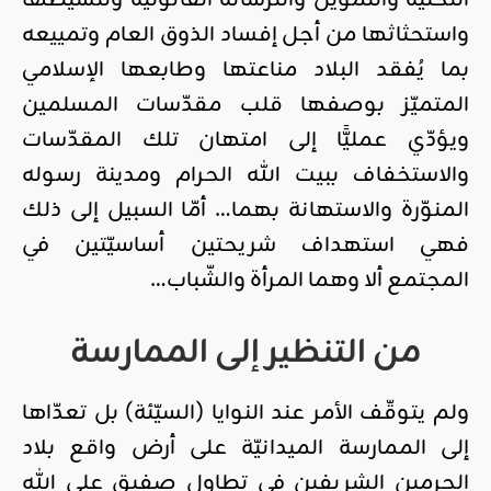
التحتية والتمويل والترسانة القانونية وتنشيطها
واستحثاثها من أجل إفساد الذوق العام وتمييعه
بما يُفقد البلاد مناعتها وطابعها الإسلامي
المتميّز بوصفها قلب مقدّسات المسلمين
ويؤدّي عمليًّا إلى امتهان تلك المقدّسات
والاستخفاف ببيت الله الحرام ومدينة رسوله
المنوّرة والاستهانة بهما… أمّا السبيل إلى ذلك
فهي استهداف شريحتين أساسيّتين في
المجتمع ألا وهما المرأة والشّباب…
من التنظير إلى الممارسة
ولم يتوقّف الأمر عند النوايا (السيّئة) بل تعدّاها
إلى الممارسة الميدانيّة على أرض واقع بلاد
الحرمين الشريفين في تطاول صفيق على الله