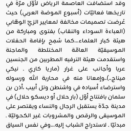
وقد استضافت العاصمة الرياض لأوّل مرّة في
تاريخها فعاليّات (أسبوع الموضة العربي) حيث
عُرضت تصميمات مخالفة لمعايير الزيّ الوهّابي
(العباءة السوداء والنقاب) بفتوى ومباركة من
هيئة كبار العلماء…كما سُمِح بإقامة الحفلات
الموسيقيّة العامّة المختلطة والماجنة
واستقدمت هيئة الترفيه المطربين من الجنسين
عربا وأجانب على غرار (ماريا كاري ـ نيكي
ميناج..)..وإمعانا منه في محاربة الله ورسوله
واسترضاء أسياده في واشنطن وتل أبيب ،أذن بن
سلمان بافتتاح أوّل (بار حلال أو ديسكو حلال) في
مدينة جدّة يستقبل الرجال والنساء ويقتصر على
الموسيقى والرقص والمشروبات غير الكحوليّة ـ
مبدئيّا ـ لاستدراج الشباب إليه…وفي نفس السياق