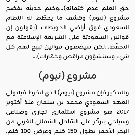
حق العلم عدم كتمانه)…وختم حديثه بفضح
مشروع (نيوم) وكشف ما يخطّط له النظام
السعودي فوق أراضي الحويطات (يقولون إن
قوانين السعوديّة على الشريعة الإسلاميّة مع
التحفّظ…لكن سيضعون قوانين تبيح لهم كل
شيء وسينشؤون مراقص وخمّارات)…
مشروع (نيوم)
وللتذكير فإن مشروع (نيوم) الذي انخرط فيه ولي
العهد السعودي محمد بن سلمان منذ أكتوبر
2017 هو مشروع استثماري تجاري وصناعي
وسياحي يتركّز على السّاحل الشمالي الغربي من
البحر الأحمر بطول 150 كلم وعرض 100 كلم،