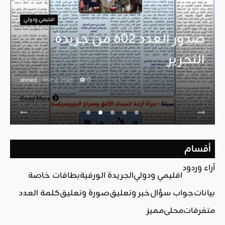
اقليمي ودولي
صدور العدد 602 من جريدة
التحرير
ahmed
- août 2, 2026
0
Read More
أقسام
آراء وردود
اقليمي ودولي
الجريدة الورقية
بطاقات خاصة
بيانات
جواب سؤال
خبر وتعليق
صورة وتعليق
كلمة العدد
متفرقات
محلي
مميز