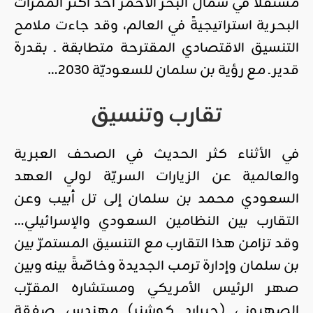
مستقلاًّ في شمال البحر الأحمر أحد أكثر الممرّات
البحرية استراتيجيةً في العالم، وقد جاءت ملامح
التنسيق الاقتصادي المقترحة متطابقة ـ بقدرة
قدير ـ مع رؤية بن سلمان للسعوديّة 2030…
تقارب وتنسيق
في الأثناء كثر الحديث في الصحف العبرية
والعالمية عن الزيارات السريّة لولي العهد
السعودي محمد بن سلمان إلى تل أبيب وعن
التقارب بين النظامين السعودي والإسرائيلي…
وقد تزامن هذا التقارب مع التنسيق المستمرّ بين
بن سلمان وإدارة ترمب الجديدة وخاصّةً بينه وبين
صهر الرئيس الأمريكي ومستشاره المقرّب
الصهيوني (جيرارد كوشنر) مهندس صفقة