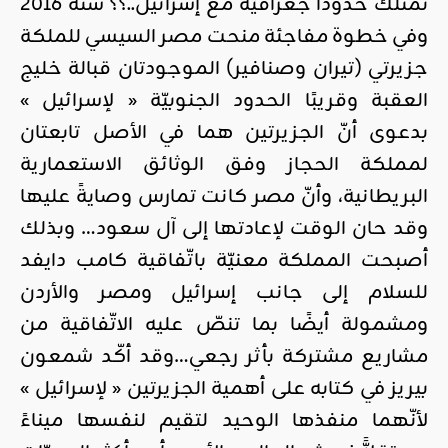
تمتلك حدودًا جغرافيّة مع إسرائيل..؟؟ سنة 2016
وفي خطوة مفاجئة منحت مصر السيسي للملكة
جزيرتي (تيران وصنافير) الموجودتان قبالة خليج
العقبة وقريبًا الحدود الجنوبيّة « لإسرائيل »
بدعوى أنّ الجزيرتين هما في الأصل تابعتان
لمملكة الحجاز وفق الوثائق الاستعمارية
البريطانية، وأنّ مصر كانت تمارس وصايةً عليها
وقد حان الوقت لإعادتها إلى آل سعود… وبذلك
أصبحت المملكة معنيّة باتّفاقية كامب دايفد
للسلام إلى جانب إسرائيل ومصر والأردن
ومشمولة أيضًا بما تنصّ عليه الاتّفاقية من
مشاريع مشتركة بأثر رجعي…وقد أكّد شمعون
بيريز في كتابه على أهمية الجزيرتين « لإسرائيل »
لأنّهما منفذها الوحيد لتقيم لنفسها ميناءً