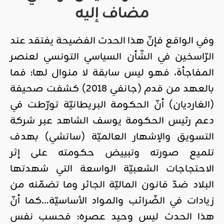
مضاف إليه
وفي الواقع فإنّ هذا الحدث الفضيحة يفتقد عند
الرّاسخين في الشّأن السياسي التونسي لعنصر
المفاجأة، فهو ليس سابقة لا منوال لها: فما
بالعهد من قدم (جانفي 2018) كشفت صحيفة
(الغارديان) أنّ الحكومة البريطانيّة تورّطت في
دعم رئيس الحكومة يوسف الشاهد عبر شركة
التسويق والإشهار العالميّة (ساتشي) بهدف
تلميع صورته وتبييض حكومته على إثر
الاحتجاجات الشعبيّة الواسعة التي شهدتها
البلاد ضدّ قانون الماليّة الجائر وما تضمّنه من
زيادات في الضّرائب والمواد الأساسيّة…كما أنّ
هذا الحدث ليس وحيد عصره: فحسب نفس