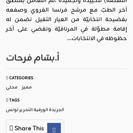
النهضة) لتحييده وتجميده ،ثمّ التعامل بمنطق
آخر الطبّ مع مرشح فرنسا القروي وصفعه
بفضيحة انتخابيّة من العيار الثقيل تضمن له
إقامة مطوّلة في المرناقيّة وتقضي على آخر
حظوظه في الانتخابات…
أ.بسّام فرحات
CATEGORIES
مميز
محلي
TAGS
الجريدة الورقية التحرير تونس
Share This