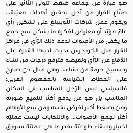
هو عبارة عن جماعة ضغط تتولّى التّأثير على
صنّاع القرار من أجل تحقيق أهداف معيّنة…
ويقوم عمل شركات اللّوبيينغ على تشكيل رأي
عامّ مؤيّد أو معارض لفكرة ما بشكل يتيح جمع
ما يكفي من الأصوات لدعم ذلك الرّأي في مراكز
القرار مثل الكونجرس بحيث لديها القدرة على
الدّفاع عن الرّأي ونقيضه فترفع درجات من تشاء
وتستبيح حرمة من تشاء… وهي مثال حيّ صارخ
على انحطاط السّياسة بالمفهوم الغربي:
فالسياسي ليس الرّجل المناسب في المكان
المناسب بل هو من يدفع أكثر لتلميع صورته
ومن يضغط أكثر لفرض نفسه ومن يبيع الأوهام
أكثر لجمع الأصوات… والانتخابات ليست عمليّة
اختيار وانتقاء طوعيّة بقدر ما هي عمليّة تسويق