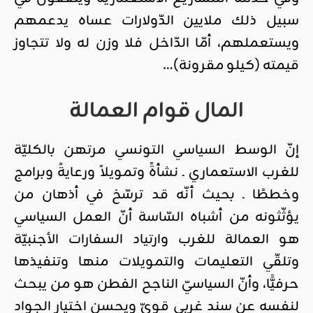
سبيل ذلك ملايين الدّولارات عساه يدعمهم
ويستعملهم، أمّا الدّاخل فلا وزن له ولا تتجاوز
قيمته (كيلو مقرونة)…
المال قوام العمالة
إنّ الوسط السياسي التونسي مرتهن بالكليّة
للغرب الاستعماري ـ نشأةً وتمويلاً ورعايةً وبرامج
وخططًا ـ بحيث أنّه قد ترسّخ في أذهان من
يؤثّثونه من أشباه السّاسة أنّ العمل السياسي
هو العمالة للغرب وارتياد السفارات الأجنبيّة
وتلقّي التعليمات والتمويلات منها وتنفيذها
حرفيًّا، وأنّ السياسيّ الناجح الفطن هو من يبحث
لنفسه عن سند غربي قويّ ويحسن اختيار الجواد