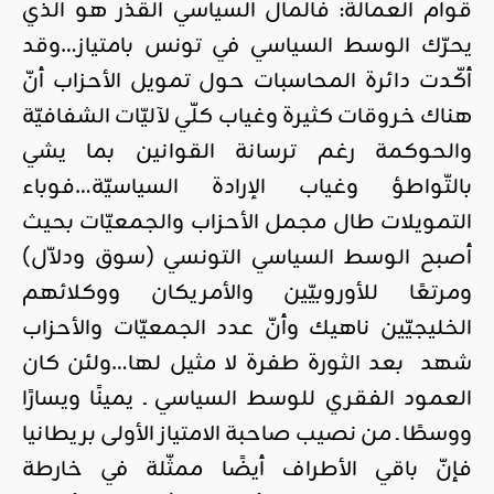
قوام العمالة: فالمال السياسي القذر هو الذي
يحرّك الوسط السياسي في تونس بامتياز…وقد
أكّدت دائرة المحاسبات حول تمويل الأحزاب أنّ
هناك خروقات كثيرة وغياب كلّي لآليّات الشفافيّة
والحوكمة رغم ترسانة القوانين بما يشي
بالتّواطؤ وغياب الإرادة السياسيّة…فوباء
التمويلات طال مجمل الأحزاب والجمعيّات بحيث
أصبح الوسط السياسي التونسي (سوق ودلاّل)
ومرتعًا للأوروبيّين والأمريكان ووكلائهم
الخليجيّين ناهيك وأنّ عدد الجمعيّات والأحزاب
شهد بعد الثورة طفرة لا مثيل لها…ولئن كان
العمود الفقري للوسط السياسي ـ يمينًا ويسارًا
ووسطًا ـ من نصيب صاحبة الامتياز الأولى بريطانيا
فإنّ باقي الأطراف أيضًا ممثّلة في خارطة