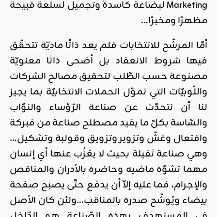
Marketing لبضاعة كاسدة وتجميل لسلعة قبيحة
مظهرًا ومخبرًا…
أمّا المرشّح للانتخابات فلم يعد ذاتًا ماديّة تتحقّق
فيها شروط الانعقاد بل أضحى ذاتًا معنويّة
مصنوعة حسب الطّلب لتحقيق مصالح الشركات
واللّوبيّات التي تموّل الحملات الانتخابيّة بما يجيز
لنا أن نتحدّث عن صناعة الرّؤساء والنوّاب
والسّاسة بكلّ ما يفيد مصطلح صناعة من فبركة
وافتعال وغشّ وتزوير وتزويق وقولبة وتشكيل…
وهي صناعة ثقيلة بحيث لا يعْزُب عنها أي إنسان
مهما تشوّه ماضيه وحاضره بالأدران والمناقص
والإجرام، فما عليه إلاّ أن يدفع حتّى يصبح صفحة
بيضاء ويُوشّح صدره بالمناقب…ولئن كان الأصل
في المستهدف بهذه الصّناعة هو الدّاخل