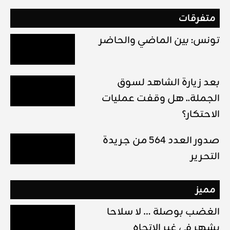
متفرقات
تونس: بين الماضي والحاضر
بعد زيارة الشاهد لسوق
الجملة.. هل وقفت عمليات
الاحتكار؟
صدور العدد 564 من جريدة
التحرير
مميز
الغضب بوصلة … لا سلاحا
يشهر في غير الإتجاه