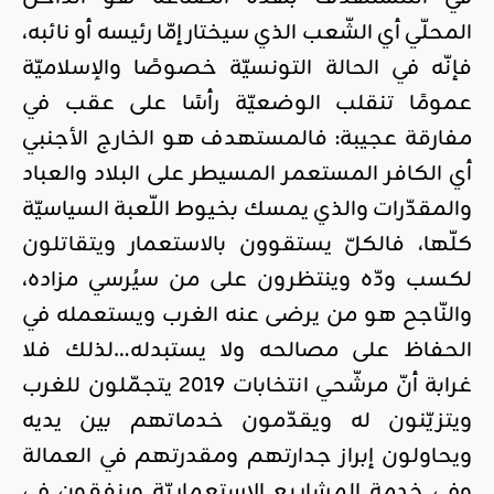
المحلّي أي الشّعب الذي سيختار إمّا رئيسه أو نائبه،
فإنّه في الحالة التونسيّة خصوصًا والإسلاميّة
عمومًا تنقلب الوضعيّة رأسًا على عقب في
مفارقة عجيبة: فالمستهدف هو الخارج الأجنبي
أي الكافر المستعمر المسيطر على البلاد والعباد
والمقدّرات والذي يمسك بخيوط اللّعبة السياسيّة
كلّها، فالكلّ يستقوون بالاستعمار ويتقاتلون
لكسب ودّه وينتظرون على من سيُرسي مزاده،
والنّاجح هو من يرضى عنه الغرب ويستعمله في
الحفاظ على مصالحه ولا يستبدله…لذلك فلا
غرابة أنّ مرشّحي انتخابات 2019 يتجمّلون للغرب
ويتزيّنون له ويقدّمون خدماتهم بين يديه
ويحاولون إبراز جدارتهم ومقدرتهم في العمالة
وفي خدمة المشاريع الاستعماريّة وينفقون في