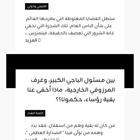
اقليمي ودولي
ستطل القضايا المغلوطة التي يطرحها القائم
على شأن الناس العام، تلك الشجرة التي تخفي
غابة الشرور التي تعصف بالحقيقة، فيتمترس ...
المزيد
بين مسئول الباجي الكبير، وغرف
المرزوقي الخارجية، ماذا أخفى عنا
بقية رؤساء، حكمونا؟؟
كلمة العدد
من كان له بقية وهم من استقلال، فقد بدد
وهمه من تولّى فينا " الصدارة العظمى "،