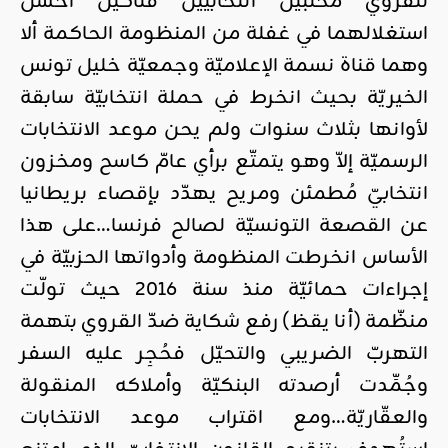
للقروي مخلبين انتخابيّين فتّاكين أحسن
استغلالهما في غفلة من المنظومة الحاكمة ألا
وهما قناة نسمة الإعلاميّة وجمعيّة خليل تونس
الخيريّة بحيث انخرط في حملة انتخابيّة سابقة
لأوانها بثلاث سنوات ولم يحن موعد الانتخابات
الرسميّة إلاّ وهو يتمتّع برأي عامّ كاسح ومخزون
انتخابيّ مُطمئن ومريح يهدّد بإقصاء بريطانيا
عن القصعة التونسيّة لصالح فرنسا…على هذا
الأساس انخرطت المنظومة وأدواتها الحزبيّة في
إجراءات حمائيّة منذ سنة 2016 حيث تولّت
منظّمة (أنا يقظ) رفع شكاية ضدّ القروي بتهمة
التهربّ الضريبي والتحيّل فحُجِر عليه السفر
وجُمِّدت أرصدته البنكيّة وأملاكه المنقولة
والعقّاريّة…ومع اقتراب موعد الانتخابات