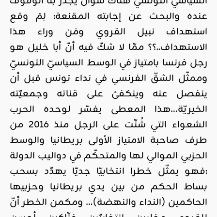
السياسيّ التونسيّ هناك سؤال يجدر بنا الوقوف
عنده والبحث عن إجابته المقنعة: لِمَ وقع
استهداف نبيل القروي ومَن وراء هذا
الاستهداف..؟؟ ممّا لا شكّ فيه أنّ أبا خليل هو
رجل فرنسا بامتياز في الوسط السياسيّ التونسيّ
وممثّل الشقّ الفرنسي في نداء تونس قبل أن
ينفصل عنه وينكفئ على قناته وجمعيّته
الخيريّة…هذا المعطى يفسّر لوحده الحرب
الشعواء التي شُنّت على الرجل منذ 2016 من
طرف صاحبة الامتياز الأولى بريطانيا والوسط
الحزبي الموالي لها والمتحكّم في دواليب الدولة
:فهو يمثّل خطرا انتخابيّا جديّا يهدّد بسحب
بساط الحكم من بين يدي بريطانيا وحزبيها
الحاكمين (النداء والنهضة)… ومكمن الخطر أنّ