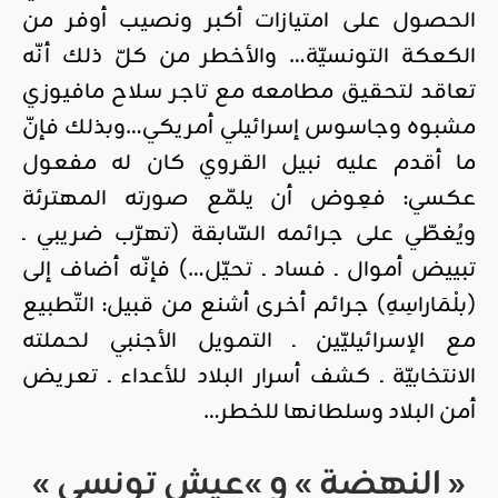
الحصول على امتيازات أكبر ونصيب أوفر من
الكعكة التونسيّة… والأخطر من كلّ ذلك أنّه
تعاقد لتحقيق مطامعه مع تاجر سلاح مافيوزي
مشبوه وجاسوس إسرائيلي أمريكي…وبذلك فإنّ
ما أقدم عليه نبيل القروي كان له مفعول
عكسي: فعِوض أن يلمّع صورته المهترئة
ويُغطّي على جرائمه السّابقة (تهرّب ضريبي ـ
تبييض أموال ـ فساد ـ تحيّل…) فإنّه أضاف إلى
(بلْمَاراسِهِ) جرائم أخرى أشنع من قبيل: التّطبيع
مع الإسرائيليّين ـ التمويل الأجنبي لحملته
الانتخابيّة ـ كشف أسرار البلاد للأعداء ـ تعريض
أمن البلاد وسلطانها للخطر…
« النهضة » و »عيش تونسي »