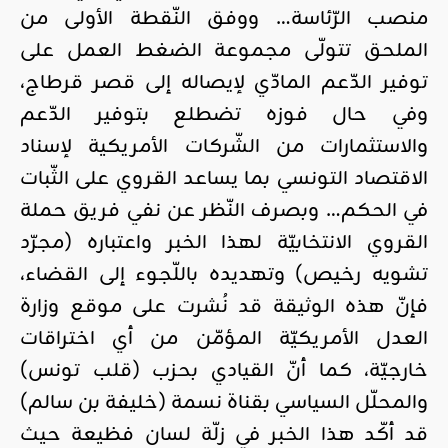
منصب الرّئاسة… ووفق النّقطة الأولى من
الملحق تتولّى مجموعة الضغط العمل على
توفير الدّعم المادّي لإيصاله إلى قصر قرطاج،
وفي حال فوزه تضطلع بتوفير الدّعم
والاستثمارات من الشّركات الأمريكية لإسناد
الاقتصاد التونسي بما يساعد القروي على الثّبات
في الحكم… وبصرف النّظر عن نفي فريق حملة
القروي الانتخابيّة لهذا الخبر واعتباره (مجرّد
تشويه رخيص) وتهديده باللّجوء إلى القضاء،
فإنّ هذه الوثيقة قد نُشرت على موقع وزارة
العدل الأمريكيّة المؤمّن من أي اختراقات
خارجيّة، كما أنّ القيادي بحزب (قلب تونس)
والمحلّل السياسي بقناة نسمة (خليفة بن سالم)
قد أكّد هذا الخبر في زلّة لسان فظيعة حيث