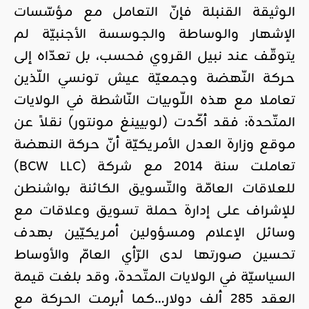
الوثيقة القنبلة فإنّ التعامل مع مؤسّسات
الإشهار والوساطة والجوسسة الأجنبيّة لم
يتوقّف عند نبيل القروي فحسب، بل تعدّاه إلى
حركة النّهضة وجمعيّة عيش تونسي اللّذين
تعاملا مع هذه اللّوبيات النّاشطة في الولايات
المتّحدة: فقد أكّدت (لوبيينغ مونتور) نقلاً عن
موقع وزارة العدل الأمريكيّة أنّ حركة النهضة
تعاملت سنة 2014 مع شركة (BCW LLC)
للعلاقات العامّة والتّسويق الكائنة بواشنطن
للإشراف على إدارة حملة تسويق وعلاقات مع
وسائل الإعلام ومسؤولين أمريكيّين بهدف
تحسين صورتها لدى الرّأي العامّ والأوساط
السياسيّة في الولايات المتّحدة، وقد بلغت قيمة
العقد 285 ألف دولار…كما أبرمت الحركة مع