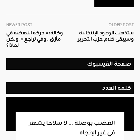
NEWER POST
OLDER POST
ستذهب الوعود الإنتخابية
وكالة: « حركة النهضة في
وسيبقى كلام حزب التحرير
مأزق.. وفي تراجع »! ولكن
لماذا؟
صفحة الفيسبوك
كلمة العدد
الغضب بوصلة … لا سلاحا يشهر
في غير الإتجاه