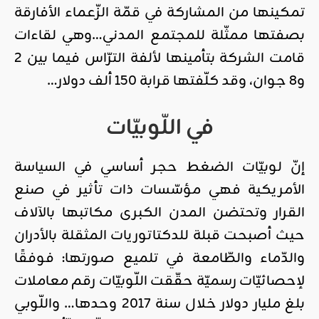
تمكينها من المشاركة في قمّة الزّعماء الأفارقة
بصفتها ممثّلة للمجتمع المدني…وهي لقاءات
قامت الشركة بتأمينها لألفة الترّاس فيما بين 2
و8 جوان، وقد كلّفتها قرابة 150 ألف دولار…
في اللّوبيّات
إنّ لوبيّات الضغط حجر أساسي في السياسة
الأمريكية فهي مؤسّسات ذات تأثير في صنع
القرار وتحتضن المدن الكبرى مكاتبها بالآلاف
حيث أصبحت قبلة للدكتاتوريات المثقلة بالأدران
والدّماء والطّامعة في تلميع صورتها: فوفقًا
لإحصائيّات رسميّة حقّقت اللّوبيّات رقم معاملات
بلغ مليار دولار خلال سنة 2017 وحدها… واللّوبي