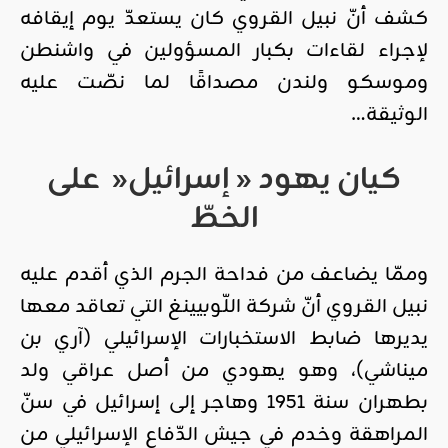
كشف أنّ نبيل القروي كان يستعدّ يوم إيقافه
لإجراء لقاءات بكبار المسؤولين في واشنطن
وموسكو ولندن مصداقًا لما نصّت عليه
الوثيقة…
كيان يهود « إسرائيل
«
على
الخطّ
وممّا يضاعف من فداحة الجرم الذي أقدم عليه
نبيل القروي أنّ شركة اللّوبيينغ التي تعاقد معها
يديرها ضابط الاستخبارات الإسرائيلي (آري بن
ميناشي)، وهو يهودي من أصل عراقي ولد
بطهران سنة 1951 وهاجر إلى إسرائيل في سنّ
المراهقة وخدم في جيش الدّفاع الإسرائيلي من