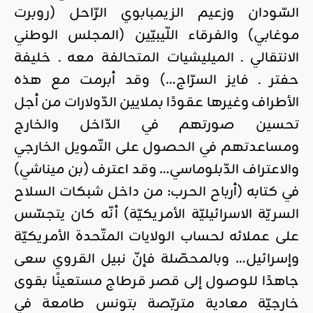
السّودان وزعيم الزيمبابوي الرّاحل (روبرت
موغابي) والفرقاء اللّيبيّين (المجلس الوطني
الانتقالي ـ الميليشيات المتحالفة معه ـ خليفة
حفتر ـ فايز السرّاج…) وقد أبرمت مع هذه
الأطراف وغيرها عقودًا بملايين الدّولارات من أجل
تحسين صورتهم في الدّاخل والخارج
ومساعدتهم في الحصول على التّمويل الخارجي
والاعتراف الدّبلوماسي… وقد اعترف (بن ميناشي)
في كتابه (أرباح الحرب: من داخل شبكات السلاح
السريّة الاسرائيليّة الأمريكيّة) أنّه كان يتجسّس
على عملائه لحساب الولايات المتّحدة الأمريكيّة
وإسرائيل… وبالمحصّلة فإنّ نبيل القروي سعى
جاهدًا للوصول إلى قصر قرطاج مستعينًا بقوى
خارجيّة معادية متربّصة بتونس طامعة في