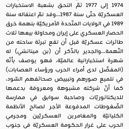
1974 إلى 1977 ثمّ التحق بشعبة الاستخبارات
العسكريّة حتّى سنة 1987…وقد تمّ اعتقاله سنة
1989 في الولايات المتّحدة الأمريكيّة بتهمة خرق
الحصار العسكري على إيران ومحاولة بيعها ثلاث
طائرات عسكريّة قبل أن تقع تبرئة ساحته من
التّهمة…والجدير بالذّكر أن (بن ميناتشي) له
شهرة استخباراتية عالميّة، فهو يوصف بأنّه
(المفضّل لدى أمراء الحرب ورؤساء العصابات)
في تلميع صورهم وتبييض صحائفهم السّود،
كما أنّ شركته مشبوهة ومعروفة بدعمها
للديكتاتوريّات وصاحبة سوابق في ممارسة
الضّغوطات المدفوعة الأجر لصالح الأنظمة
الكليانيّة والمغامرين العسكريّين ومجرمي
الحرب على غرار الحكومة العسكريّة في جنوب