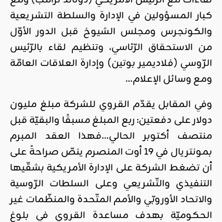
كبار المسؤولين في الإدارة والسلطة التشريعية
والكونجرس ومجلس الشيوخ قبل الدور الأوّل
من الاستحقاق الرّئاسي، وتنظيم لقاء بالرّئيس
الرّوسي (فلاديمير بوتين) وإدارة العلاقات العامّة
ومع وسائل الإعلام…
وفي المقابل يقدّم القروي للشركة مبلغ مليون
دولار على دفعتين: ربع المبلغ مسبقًا والبقيّة قبل
منتصف أكتوبر الحالي…فهذا العقد المبرم
بمونتريال في 19 أوت المنصرم ينصّ صراحةً على
أن تضغط الشركة على الإدارة الأمريكية بشقّيها
التنفيذي والتّشريعي وعلى السلطات الرّوسية
والاتحاد الأوروبّي والأمم المتّحدة والمنظّمات غير
الحكوميّة بهدف مساعدة القروي في بلوغ