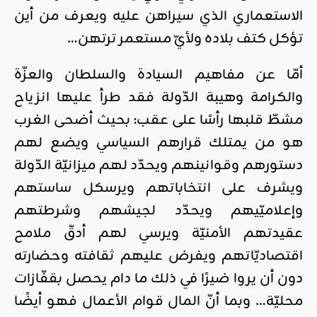
الاستعماري الذي سيراهن عليه ويعرف من أين
تؤكل كتف بلاده ولأيّ مستعمر ترتهن…
أمّا عن مفاهيم السيادة والسلطان والعزّة
والكرامة وهيبة الدّولة فقد طرأ عليها انزياح
مشطّ قلبها رأسًا على عقب: بحيث أضحى الغرب
هو من يمتلك قرارهم السياسي ويضع لهم
دستورهم وقوانينهم ويحدّد لهم ميزانيّة الدّولة
ويشرف على انتخاباتهم ويرسكل ساستهم
وإعلاميّيهم ويحدّد لجيشهم وشرطتهم
عقيدتهم الأمنيّة ويرسي لهم أدقّ ملامح
اقتصاديّاتهم ويفرض عليهم ثقافته وحضارته
دون أن يروا ضيرًا في ذلك ما دام يحصل بقفّازات
محليّة… وبما أنّ المال قوام الأعمال فهو أيضًا