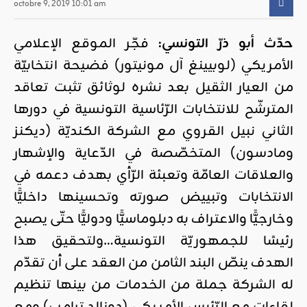
octobre 9, 2019 10:01 am
حدّث أبو ذرّ التونسي:
فجّر الموقع الإعلامي
الأمريكي (لوبيينغ آل مونيتور) فضيحة انتخابيّة
من العيار الثقيل بعد نشره لوثائق تثبت تعاقد
المترشّح للانتخابات الرّئاسية التونسية في دورها
الثاني نبيل القروي مع الشركة الكنديّة (ديكنز
ومادسون) المتخصّصة في الدّعاية والإشهار
والعلاقات العامّة وتعبئة الرّأي بهدف دعمه في
الانتخابات وتبييض صورته وتحسينها داخليًّا
وخارجيًّا والاعتراف به دبلوماسيًّا ودوليًّا حتّى يصبح
رئيسًا للجمهوريّة التونسية…ولتحقيق هذا
الهدف ينصّ البند الثامن من العقد على أن تقدّم
له الشركة جملة من الخدمات من بينها تنظيم
لقاءات مع الرّئيس الأمريكي (دونالد ترامب) ومع