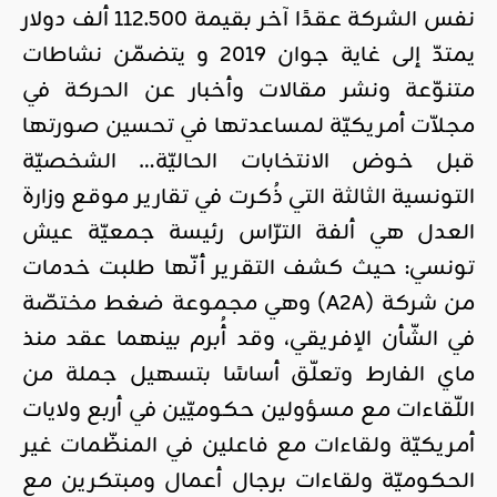
نفس الشركة عقدًا آخر بقيمة 112.500 ألف دولار
يمتدّ إلى غاية جوان 2019 و يتضمّن نشاطات
متنوّعة ونشر مقالات وأخبار عن الحركة في
مجلاّت أمريكيّة لمساعدتها في تحسين صورتها
قبل خوض الانتخابات الحاليّة… الشخصيّة
التونسية الثالثة التي ذُكرت في تقارير موقع وزارة
العدل هي ألفة الترّاس رئيسة جمعيّة عيش
تونسي: حيث كشف التقرير أنّها طلبت خدمات
من شركة (A2A) وهي مجموعة ضغط مختصّة
في الشّأن الإفريقي، وقد أُبرم بينهما عقد منذ
ماي الفارط وتعلّق أساسًا بتسهيل جملة من
اللّقاءات مع مسؤولين حكوميّين في أربع ولايات
أمريكيّة ولقاءات مع فاعلين في المنظّمات غير
الحكوميّة ولقاءات برجال أعمال ومبتكرين مع