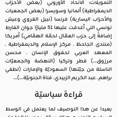
التمويلات: الاتحاد الأوروبي (بعض الأحزاب
الديمقراطية) ألمانيا وسويسرا (بعض الجمعيات
والأحزاب اليسارية) فرنسا (نبيل القروي وعيش
تونسي التي أغدقت عليها 51 مليارًا جوان الفارط
إضافةً إلى حزب العمّال لحمّة الهمّامي) أمريكا
(منتدى الجاحظ ـ مركز الإسلام والديمقراطية ـ
المعهد العربي لحقوق الإنسان ـ محسن
مرزوق…) قطر وتركيا (النهضة والجمعيّات
الناسلة من جبّتها) السعوديّة والإمارات (لطفي
براهم ـ عبد الكريم الزبيدي ـ قناة الجنوبيّة…)…
قراءة سياسيّة
بعيدا عن هذا التوصيف لما يعتمل في الوسط