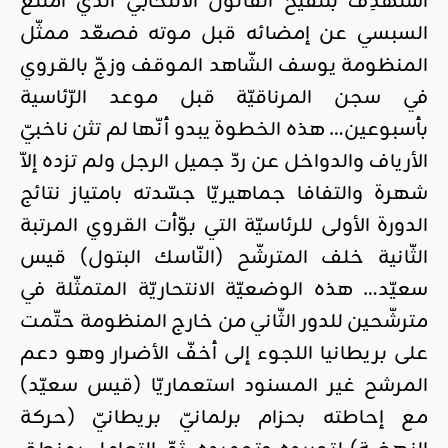
استُهدِف بتنقيح القانون الانتخابيّ الذي امتنع
السبسي عن إمضائه قبل موته فصعّد ممثّل
المنظومة يوسف الشّاهد الموقف وزجّ بالقروي
في سجن المرناقيّة قبل موعد الرّئاسية
بأسبوعين… هذه الخطوة يبدو أنّها لم تثن ناخبيّ
الأرياف والدواخل عن ردّ جميل الرجل ولم تزده إلاّ
شهرة والتفافا جماهيريّا جسّدته بامتياز نتائج
الدورة الأولى للرئاسيّة التي بوّأت القروي المرتبة
الثّانية خلف المترشّح (النّاسك البتول) قيس
سعيّد… هذه الوضعيّة الانتحاريّة المتمثّلة في
مترشّحين للدور الثّاني من خارج المنظومة حتّمت
على بريطانيا اللجوء إلى أخفّ الأضرار وهو دعم
المرشح غير المسنود استعماريّا (قيس سعيّد)
مع إحاطته بحزام برلمانيّ بريطانيّ (حركة