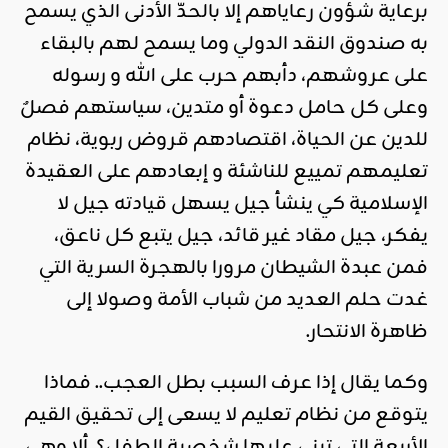
برعاية شؤون رعاياهم إلا بالحدّ الأدنى الذي يسمح
به صندوق النقد الدولي وما يسمح لهم بالبقاء
على عروشهم، دأبهم حرب على الله و رسوله
وعلى كل حامل دعوة أو متدين، سياستهم فصلٌ
للدين عن الحياة، اقتصادهم قروض ربوية، نظام
تعليمهم تمييع للناشئة و إبعادهم على العقيدة
الإسلامية كي ينشأ جيل يسهل قيادته جيل لا
يفكر، جيل مقاد غير قائد، جيل يتبع كل ناعق،
فمن عبدة الشيطان مرورا بالهجرة السرية التي
غدت حلم العديد من شباب الأمة وصولا إلى
ظاهرة الانتحار.
وكما يقال إذا عرف السبب بطل العجب.. فماذا
يتوقع من نظام تعليم لا يسعى إلى تحقيق القيم
الأربعة التي تبنى عليها شخصية الطفل؟ ألا وهي