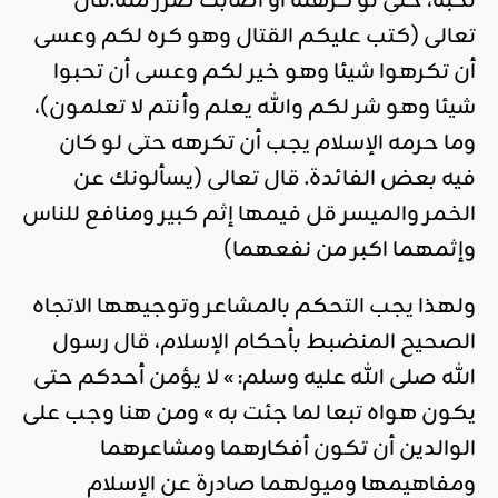
تحبه، حتى لو كرهته أو أصابك ضرر منه.قال
تعالى (كتب عليكم القتال وهو كره لكم وعسى
أن تكرهوا شيئا وهو خير لكم وعسى أن تحبوا
شيئا وهو شر لكم والله يعلم وأنتم لا تعلمون)،
وما حرمه الإسلام يجب أن تكرهه حتى لو كان
فيه بعض الفائدة. قال تعالى (يسألونك عن
الخمر والميسر قل فيمها إثم كبير ومنافع للناس
وإثمهما اكبر من نفعهما)
ولهذا يجب التحكم بالمشاعر وتوجيهها الاتجاه
الصحيح المنضبط بأحكام الإسلام، قال رسول
الله صلى الله عليه وسلم: » لا يؤمن أحدكم حتى
يكون هواه تبعا لما جئت به » ومن هنا وجب على
الوالدين أن تكون أفكارهما ومشاعرهما
ومفاهيمها وميولهما صادرة عن الإسلام