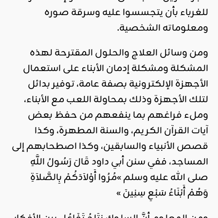
للغرباء بأن يتجسسوا عليه وسرقة صوره
ومعلوماته الشخصية.
ومن وسائل العلاج والحلول المقترحة لهذه
المشكلة ومشكلة إدمان الأبناء على استعمال
الأجهزة الإلكترونية بصفة عامة، توفير بدائل
لتلك الأجهزة وذلك بمحاولة اللعب مع الأبناء،
وملء فراغهم بما ينفعهم من حفظ بعض
آيات القرآن الكريم، والسنة المطهرة، وكذا
قصص الأنبياء والسابقين، وكذا اصطحابهم إلى
المساجد، ففي سنن أبي داود قَالَ رَسُولُ اللَّهِ
صلى الله عليه وسلم »مُرُوا أَوْلاَدَكُمْ بِالصَّلاَةِ
وَهُمْ أَبْنَاءُ سَبْعِ سِنِينَ »