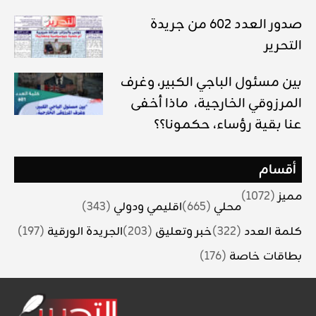
صدور العدد 602 من جريدة
التحرير
بين مسئول الباجي الكبير، وغرف
المرزوقي الخارجية، ماذا أخفى
عنا بقية رؤساء، حكمونا؟؟
أقسام
مميز
(1072)
محلي
(665)
اقليمي ودولي
(343)
كلمة العدد
(322)
خبر وتعليق
(203)
الجريدة الورقية
(197)
بطاقات خاصة
(176)