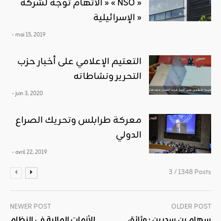
الاتهام توجه لشركة » « NSO »
الإسرائيلية »
- mai 15, 2019
التعتيم الإعلامي على أخبار حزب
التحرير ونشاطاته
- juin 3, 2020
معركة طرابلس وتحريك الصراع
الدولي
- avril 22, 2019
3 / 1348 Posts
NEWER POST
OLDER POST
سهام بن سدرين : وثائق
الأزمات المالية في النظام