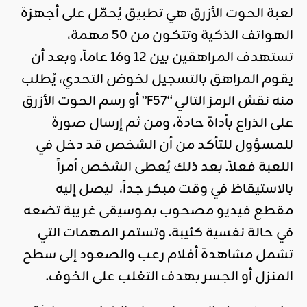
لعبة
الحوت الأزرق
هي تطبيق يُحمّل على أجهزة
الهواتف الذكية وتتكون من 50 مهمة،
تستهدف المراهقين بين 12 و16 عاماً، وبعد أن
يقوم المراهق بالتسجيل لخوض التحدي، يُطلب
منه نقش الرمز التالي “F57” أو رسم الحوت الأزرق
على الذراع بأداة حادة، ومن ثم إرسال صورة
للمسؤول للتأكد من أن الشخص قد دخل في
اللعبة فعلاً. بعد ذلك يُعطى الشخص أمراً
بالاستيقاظ في وقت مبكر جداً، ليصل إليه
مقطع فيديو مصحوب بموسيقى غريبة تضعه
في حالة نفسية كئيبة. وتستمر المهمات التي
تشمل مشاهدة أفلام رعب والصعود إلى سطح
المنزل أو الجسر بهدف التغلب على الخوف.