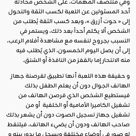
وفي منتصف المهمات، على الشخص محادثة
أحد المسئولين عن اللعبة لكسب الثقة والتحول
إلى « حوت أزرق »، وبعد كسب الثقة يُطلب من
الشخص ألا يكلم أحداً بعد ذلك، ويستمر في
التسبب بجروح لنفسه مع مشاهدة أفلام الرعب،
إلى أن يصل اليوم الخمسون، الذي يٌطلب فيه
منه الانتحار إما بالقفز من النافذة أو الشنق.
و حقيقة هذه اللعبة أنها تطبيق لقرصنة جهاز
الهاتف الجوال دون أن يعلم الطفل بذلك
فيستطيع الشخص الذي قرصن الهاتف من
تشغيل الكاميرا الأمامية أو الخلفية أو من
تشغيل جهاز تسجيل الصوت دون أن يشعر بذلك
صاحب الهاتف ودون أن يضيء الهاتف، فيلتقط
له صور في أوضاع مختلفة ويسجل ما يدور بينه و