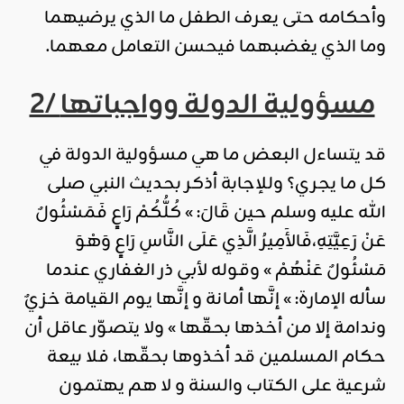
وأحكامه حتى يعرف الطفل ما الذي يرضيهما
وما الذي يغضبهما فيحسن التعامل معهما.
2/ مسؤولية الدولة وواجباتها
قد يتساءل البعض ما هي مسؤولية الدولة في
كل ما يجري؟ وللإجابة أذكر بحديث النبي صلى
الله عليه وسلم حين قَالَ: » كُلُّكُمْ رَاعٍ فَمَسْئُولٌ
عَنْ رَعِيَّتِهِ،فَالأَمِيرُ الَّذِي عَلَى النَّاسِ رَاعٍ وَهْوَ
مَسْئُولٌ عَنْهُمْ » وقوله لأبي ذر الغفاري عندما
سأله الإمارة: » إنَّها أمانة و إنَّها يوم القيامة خزيٌ
وندامة إلا من أخذها بحقّها » ولا يتصوّر عاقل أن
حكام المسلمين قد أخذوها بحقّها، فلا بيعة
شرعية على الكتاب والسنة و لا هم يهتمون