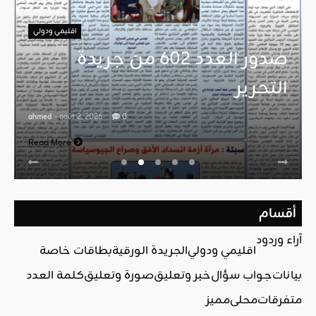
اقليمي ودولي
صدور العدد 602 من جريدة
التحرير
ahmed
- août 2, 2026
0
Read More
أقسام
آراء وردود
اقليمي ودولي
الجريدة الورقية
بطاقات خاصة
بيانات
جواب سؤال
خبر وتعليق
صورة وتعليق
كلمة العدد
متفرقات
محلي
مميز