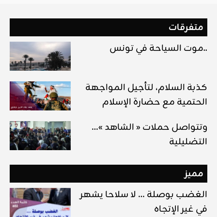
متفرقات
موت السياحة في تونس..
كذبة السلام، لتأجيل المواجهة
الحتمية مع حضارة الإسلام
…وتتواصل حملات « الشاهد »
التضليلية
مميز
الغضب بوصلة … لا سلاحا يشهر
في غير الإتجاه