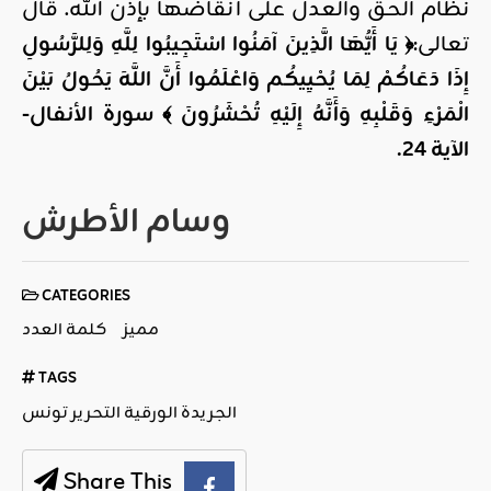
نظام الحق والعدل على أنقاضها بإذن الله. قال
تعالى:
﴿ يَا أَيُّهَا الَّذِينَ آمَنُوا اسْتَجِيبُوا لِلَّهِ وَلِلرَّسُولِ
إِذَا دَعَاكُمْ لِمَا يُحْيِيكُم
وَاعْلَمُوا أَنَّ اللَّهَ يَحُولُ بَيْنَ
الْمَرْءِ وَقَلْبِهِ وَأَنَّهُ إِلَيْهِ تُحْشَرُونَ ﴾ سورة الأنفال-
الآية 24.
وسام الأطرش
CATEGORIES
مميز
كلمة العدد
TAGS
الجريدة الورقية التحرير تونس
Share This