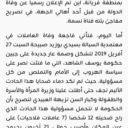
بمنطقة فريانة، أين تم الإعلان رسميا عن وفاة
الدولة من قبل أحد أهالي الجهة، في تصريح
مفاجئ بثته قناة نسمة.
أما اليوم، فتأتي فاجعة وفاة العاملات في
معتمدية السبالة بسيدي بوزيد صبيحة السبت 27
أفريل 2019 لتشكل وصمة عار جديدة على جبين
حكومة يوسف الشاهد، التي ما فتئت تصر على
سياسة الهروب إلى الأمام والتملص من كل
مسؤولية. حيث لم تكد دماء ضحايا هذا الحادث
الأليم تجف حتى أطلت علينا وزيرة المرأة والأسرة
والطفولة وكبار السن نزيهة العبيدي لتصرح بأن
الحكومة لا تتحمل مسؤولية هذا الحادث الذي
راح ضحيته 12 شخصا (7 عاملات فلاحيات) على
عين المكان وأصيب حوالي 21 آخرون بجروح