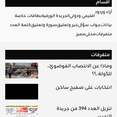
أقسام
آراء وردود
اقليمي ودولي
الجريدة الورقية
بطاقات خاصة
بيانات
جواب سؤال
خبر وتعليق
صورة وتعليق
كلمة العدد
متفرقات
محلي
مميز
متفرقات
..وماذا عن الانتصاب الفوضويّ
للدّولة..؟؟
انتخابات على صفيح ساخن
تنزيل العدد 394 من جريدة
التحرير