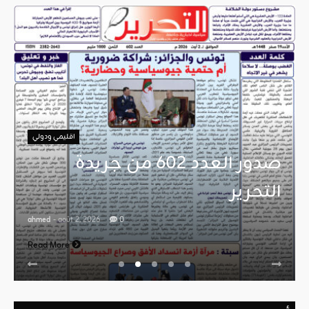
اقليمي ودولي
صدور العدد 602 من جريدة
التحرير
ahmed
- août 2, 2026
0
Read More