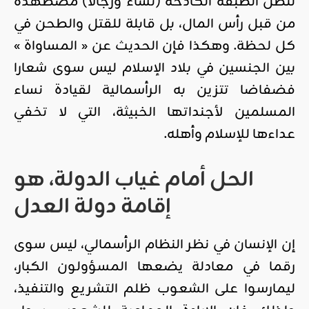
لتظل الطبقة الكادحة (نساء ورجالا) مضطهدة
من قبل رأس المال، بل قابلة للقتل والطحن في
كل لحظة. وهكذا فإن الحديث عن « المساواة »
بين الجنسين في بلاد الإسلام ليس سوى شعارا
فضفاضا تتزين به الرأسمالية لقيادة نساء
المسلمين لأجنداتها الخبيثة، التي لا تخفي
عداءها للإسلام وأهله.
الحل أمام غياب الدولة، هو
إقامة دولة العدل
إن الإنسان في نظر النظام الرأسمالي، ليس سوى
رقما في معادلة يضعها المسؤولون الكبار،
ليمارسوا على الشعوب ظلم التشريع والتنفيذ،