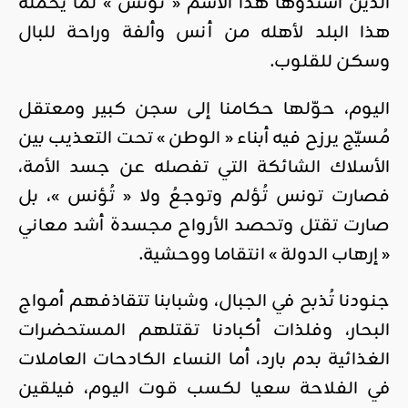
الذين أسندوها هذا الاسم « تُؤنس » لما يحمله
هذا البلد لأهله من أنس وألفة وراحة للبال
وسكن للقلوب.
اليوم، حوّلها حكامنا إلى سجن كبير ومعتقل
مُسيّج يرزح فيه أبناء « الوطن » تحت التعذيب بين
الأسلاك الشائكة التي تفصله عن جسد الأمة،
فصارت تونس تُؤلم وتوجعُ ولا « تُؤنس »، بل
صارت تقتل وتحصد الأرواح مجسدة أشد معاني
« إرهاب الدولة » انتقاما ووحشية.
جنودنا تُذبح في الجبال، وشبابنا تتقاذفهم أمواج
البحار، وفلذات أكبادنا تقتلهم المستحضرات
الغذائية بدم بارد، أما النساء الكادحات العاملات
في الفلاحة سعيا لكسب قوت اليوم، فيلقين