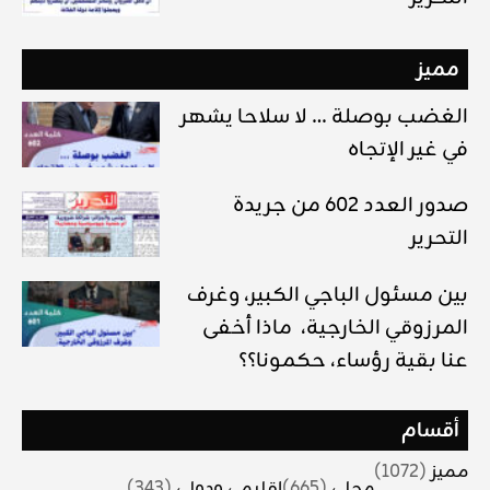
مميز
الغضب بوصلة … لا سلاحا يشهر
في غير الإتجاه
صدور العدد 602 من جريدة
التحرير
بين مسئول الباجي الكبير، وغرف
المرزوقي الخارجية، ماذا أخفى
عنا بقية رؤساء، حكمونا؟؟
أقسام
مميز
(1072)
محلي
(665)
اقليمي ودولي
(343)