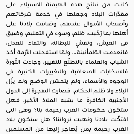
كانت من نتائج هذه الهيمنة الاستيلاء على
مقدّرات البلاد وجعلها في خدمة شركاتهم
وأصحاب الأموال عندهم. وضاقت بلادنا على
أهلها بما رَحُبت، ظلم، وسوء في التعليم، وضيق
في العيش، وتفشٍ للبطالة، وانتفاء للعدل،
فانعدمت الطّمأنينة… ولمّا استفحلت الأزمة أخذ
الشباب والعلماء بالتطلّع للتغيير، وجاءت الثّورة
فالانتخابات المتعاقبة والتغييرات الكثيرة في
الوجوه والأسماء، ولم يتحسّن الوضع ولم يزُل
البلاء ولا ظلم الحكام، فصارت الهجرة إلى الدول
الأجنبية الكافرة ما يشبه الملاذ الأخير. فهل
ستكون حكومات الغرب رحيمة بنا؟ وهي التي
افتكّت بلادنا ونهبت ثرواتنا؟ هل ستكون بلاد
الغرب رحيمة بمن يُهاجر إليها من المسلمين