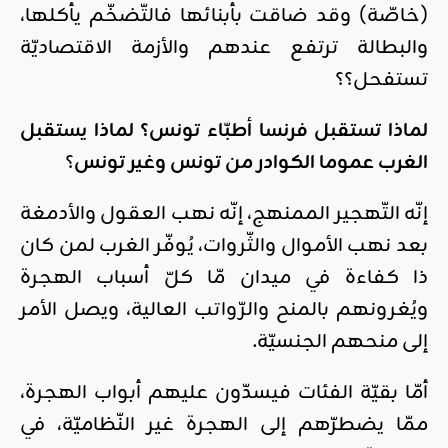
(خاصّة) وقد ضاقت بأبنائها فالتّضخّم يأكلها،
والبطالة ترتفع عندهم والأزمة الاقتصاديّة
تستفحل؟؟
لماذا تستقبل فرنسا أطبّاء تونس؟ لماذا يستقبل
الغرب عموما الكوادر من تونس وغير تونس
؟
إنّه التّهجير الممنهج، إنّه نهب العقول والأدمغة
بعد نهب الأموال والثّروات، يُوفّر الغرب لمن كان
ذا كفاءة في ميدان مّا كلّ أسباب الهجرة
ويُغرونهم بالمنح والرّواتب العالية، ويصل الأمر
إلى منحهم الجنسيّة.
أمّا بقيّة الفئات فيسدّون عليهم أبواب الهجرة،
ممّا يضطرّهم إلى الهجرة غير النّظاميّة، في