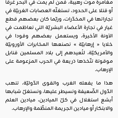
مغامرة موت رهيبة، فمن لم يمت في البحر غرقا
أو قتلا على الحدود، تستغلّه العصابات الغربيّة في
تجاراتها في المخدّرات، وربّما كان بعضهم قطع
غيار في تجارة الأعضاء البشريّة التي تعاظمت في
الآونة الأخيرة، ويستعمل بعضهم وقودا في
خلايا « إرهابيّة » تصنعها المخابرات الأوروبيّة
والأمريكيّة، لتُعيدهم إلى بلاد المسلمين قنابل
موقوتة تتّخذها ذريعة في الحرب المزعومة على
الإرهاب.
هذا ما يفعله الغرب والقوى الدّوليّة، تنهب
الدّول الضّعيفة وتسيطر عليها، وتستغلّ شبابها
أبشع استغلال في كلّ الميادين، ميادين العلم
والابتكار أو ميادين الجريمة المنظّمة والإرهاب.