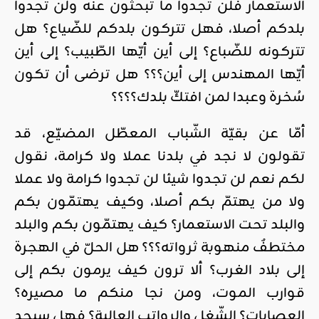
الاستعمار فلن تجدوا ما تبحثون عنه ولن تجدوا
بلدكم أصلا، فهل تتركون بلدكم للضّياع؟ هل
تتركونه للضّباع؟ إلى أين أيّها الطّبيب؟ إلى أين
أيّها المهندس إلى أين؟؟؟ هل ترضى أن تكون
سُخرة وعبدا لمن افتكّ بلدك؟؟؟؟
أمّا عن بقيّة الشّباب المعطّل المضيّع، قد
تقولون لا نجد في بلدنا عملا ولا كرامة، نقول
لكم نعم لن تجدوا شيئا لن تجدوا كرامة ولا عملا
ولا من يهتمّ بكم أصلا، وكيف يهتمّون بكم
والبلد تحت الاستعمار؟ كيف يهتمّون بكم والبلد
مختطفٌ منهوبة ثرواته؟؟؟ هل الحلّ في الهجرة
إلى بلاد الغرب؟ ألا ترون كيف يرمون بكم إلى
قوارب الموت، ومن نجا منكم ما مصيره؟
العصابات؟ الشّغل والرواتب العالية؟ فهل سيجد