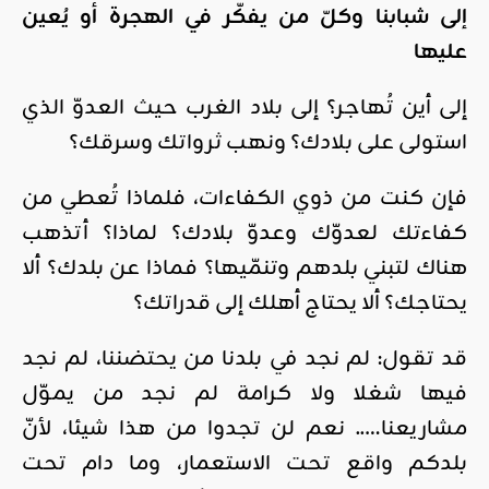
إلى شبابنا وكلّ من يفكّر في الهجرة أو يُعين
عليها
إلى أين تُهاجر؟ إلى بلاد الغرب حيث العدوّ الذي
استولى على بلادك؟ ونهب ثرواتك وسرقك؟
فإن كنت من ذوي الكفاءات، فلماذا تُعطي من
كفاءتك لعدوّك وعدوّ بلادك؟ لماذا؟ أتذهب
هناك لتبني بلدهم وتنمّيها؟ فماذا عن بلدك؟ ألا
يحتاجك؟ ألا يحتاج أهلك إلى قدراتك؟
قد تقول: لم نجد في بلدنا من يحتضننا، لم نجد
فيها شغلا ولا كرامة لم نجد من يموّل
مشاريعنا….. نعم لن تجدوا من هذا شيئا، لأنّ
بلدكم واقع تحت الاستعمار، وما دام تحت