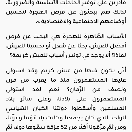
قادرين على توفير الحاجات الأساسية والضرورية،
لذلك هم يبحثون عن فرص الهجرة لتحسين
أوضاعهم الاجتماعية والاقتصادية ».
الأسباب الظّاهرة للهجرة هي البحث عن فرص
أفضل للعيش، بحثا عن شغل أو تحسينا للعيش.
لماذا؟ ألا يوجد في تونس أسباب للعيش كريمة؟
أنّى يكون فيها من عيش كريم وقد استولى
عليها المستعمرون منذ ما يقرب من قرن
ونصف من الزّمان؟ نعم لقد استولى
المستعمرون على بلادنا، وعلى سائر بلاد
المسلمين وأسقطوا دولتنا الكيان السّياسي
الواحد الذي كان يجمعنا وكانت به قوّتنا وعزّتُنا،
ومن ثمّ مزّقونا أكثر من 52 مزقة سمّوها دولا، ثمّ