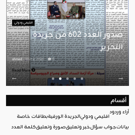
اقليمي ودولي
صدور العدد 602 من جريدة
التحرير
ahmed
- août 2, 2026
0
Read More
أقسام
آراء وردود
اقليمي ودولي
الجريدة الورقية
بطاقات خاصة
بيانات
جواب سؤال
خبر وتعليق
صورة وتعليق
كلمة العدد