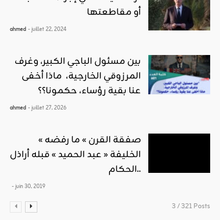
أو مقاطعتها
ahmed
- juillet 22, 2024
بين مسئول الباجي الكبير، وغرف
المرزوقي الخارجية، ماذا أخفى
عنا بقية رؤساء، حكمونا؟؟
ahmed
- juillet 27, 2026
« صفقة القرن » ما رفضه
الخليفة « عبد الحميد » قبله أراذل
الحكام..
- juin 30, 2019
3 / 321 Posts