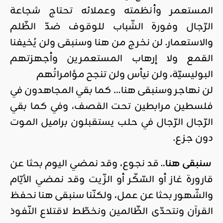
المستعمر وأنظمته وعملائه تحتاج شجاعة
الرّجال وفورة الشّباب للوقوف ضدّ الظّلم
والاستعمار. لن نخرج من هنا وسنبقى ولن يُخيفنا
القمع ولا إرهاب المستعمرين وأجهزتهم
البوليسيّة، ولن نيأس ولن تنجح مؤامراتُهم
لن نهاجر وسنبقى هنا… كما بقي المجاهدون في
فلسطين مرابطين تحت القصف، وفي كما بقي
الرّجال الرّجال في حلب يستقبلون براميل الموت
دون جزع.
سنبقى هنا.
. قد نجوع، وقد نمضي اليوم بحثا عن
قارورة غاز أو السّكّر أو الزّيت وقد نمضي الأيّام
والشّهور بحثا عن عمل، ولكنّنا سنبقى هنا نحفظ
القرآن ونتحدّى الظّالمين ونخطّط لاقتلاع النّفوذ