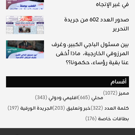
في غير الإتجاه
صدور العدد 602 من جريدة
التحرير
بين مسئول الباجي الكبير، وغرف
المرزوقي الخارجية، ماذا أخفى
عنا بقية رؤساء، حكمونا؟؟
أقسام
مميز
(1072)
محلي
(665)
اقليمي ودولي
(343)
كلمة العدد
(322)
خبر وتعليق
(203)
الجريدة الورقية
(197)
بطاقات خاصة
(176)