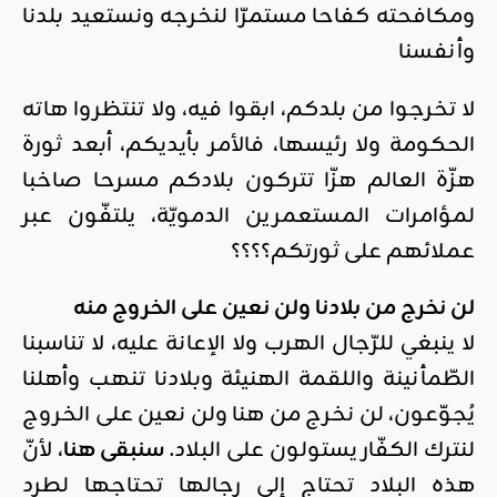
ومكافحته كفاحا مستمرّا لنخرجه ونستعيد بلدنا
وأنفسنا
لا تخرجوا من بلدكم، ابقوا فيه، ولا تنتظروا هاته
الحكومة ولا رئيسها، فالأمر بأيديكم، أبعد ثورة
هزّة العالم هزّا
تتركون بلادكم مسرحا صاخبا
لمؤامرات المستعمرين الدمويّة، يلتفّون عبر
عملائهم على ثورتكم؟؟؟؟
لن نخرج من بلادنا ولن نعين على الخروج منه
لا ينبغي للرّجال الهرب ولا الإعانة عليه، لا تناسبنا
الطّمأنينة واللقمة الهنيئة وبلادنا تنهب وأهلنا
يُجوّعون، لن نخرج من هنا ولن نعين على الخروج
لنترك الكفّار يستولون على البلاد.
سنبقى هنا
، لأنّ
هذه البلاد تحتاج إلى رجالها تحتاجها لطرد