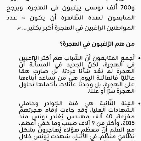
و700 ألف تونسي يرغبون في الهجرة. ويرجح
المتابعون لهذه الظّاهرة أن يكون « عدد
المواطنين الراغبين في الهجرة أكبر بكثير … ».
من هم الرّاغبون في الهجرة؟
أجمع المتابعون أنّ الشّباب هم أكثر الرّاغبين
في الهجرة، لكنّ الجديد في المسألة أنّ
الهجرة لم تعُد شأنا فرديّا، بل صارت همّا
عائليّا فالعائلة اليوم هي من تساعد أبناءها
على الهجرة، بل وجدنا عائلات بأكملها تحاول
الهجرة سرّا أو علنا.
الفئة الثّانية هي فئة الكوادر وحاملي
الشّهادات العليا، وقد جاءت أرقام هجرتهم
مفزعة، 40 ألف مهندس يُغادر تونس منذ
2015، وأكثر من 9 آلاف طبيب وما خفي أعظم،
مع العلم أنّ معظم هؤلاء يُهاجرون بشكل
نظاميّ منظّم. في الأثناء، شهدت تونس خلال