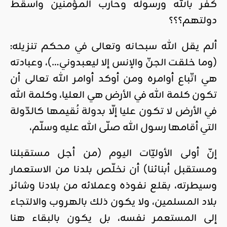
كفر بالله ورسوله وحارب المؤمنين وأسقط
دولتهم؟؟؟
ألم يقل الله سبحانه وتعالى في محكم تنزيله:
(وما خلقت الجنّ والإنس إلا ليعبدوني…)، وعبادته
هي اتّباع أوامره ومن أوكد أوامر الله تعالى أن
تكون كلمة الله في الأرض هي العليا، وكلمة الله
في الأرض لا تكون عليا إلّا بدولة نُقيمها كالدّولة
التي أقامها رسول الله صلّى الله عليه وسلّم،
إنّ أولى الأوليّات اليوم (من أجل مستقبلنا
ومستقبل أبنائنا) أن نخلّص بلدنا من الاستعمار
وسيطرته، بقلع نفوذه وعملائه من بلادنا وشائر
بلاد المسلمين، ولا يكون ذلك بالهروب والالتجاء
إلى المستعمر نفسه، بل يكون بالبقاء هنا