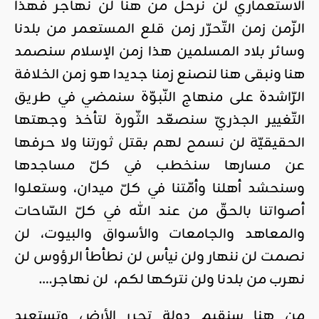
الاستعماري لن نرحل من هنا لن نهاجر فهذا
الزّمن زمن التّحرّر زمن قلع المستعمر من بلدنا
وسائر بلاد المسلمين هذا زمن الإسلام سنصمد
هنا ونبقى هنا لنصنع زمنا جديدا هو زمن الخلافة
الرّاشدة على منهاج النّبوّة سنمضي في طريق
التّغيير الجذريّ سنصعّد الثّورة لتأخذ وجهتها
الحقيقيّة لن نسمح لهم بقتل ثورتنا ولا حرفها
عن مسارها سنخطب في كلّ مساجدها
وسنحشد أهلنا وأمّتنا في كلّ ميدان، وستعلوا
أصواتنا بالحقّ من عند الله في كلّ السّاحات
والمعاهد والجامعات والأسواق والبيوت، لن
نصمت لن ننهار ولن نيأس لن نطأطأ الرؤوس لن
نهرب من بلدنا ولن نتركها لكم، لن نهاجر….
من هنا سنقيم دولة تحرر الأرض وتستعيد