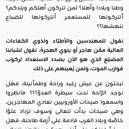
وطنا وبلادا وأهلا؟ لمن تتركون أهلكم وبلدكم؟
أتتركونها للمستعمر أتتركونها للضباع
تنهشها؟؟
نقول للمهندسين والأطبّاء ولذوي الكفاءات
العالية ممّن هاجر أو ينوي الهجرة، نقول لشبابنا
المضيّع الذي هو الآن بصدد الاستعداد لركوب
قوارب الموت، ولمن يُعينهم على ذلك
تبحثون عن عيش رغيد وراحة وطمأنينة، فهل
توجد الرّاحة تحت سيطرة العدوّ؟؟؟ فانظروا
واسمعوا صيحات الأوروبيين تعادي المهاجرين،
وهي صيحات بدأت تتعالى وسوف تزداد علوّا
خاصّة وبلاد الغرب قادمة على أزمة طاحنة، فهل