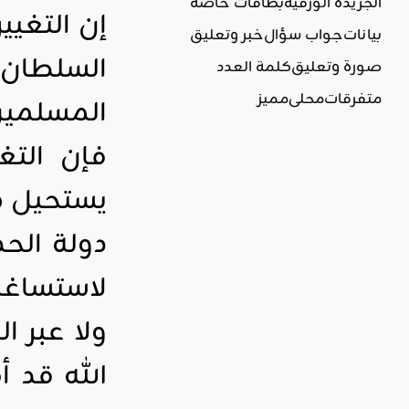
الجريدة الورقية
بطاقات خاصة
إن التغيي
بيانات
جواب سؤال
خبر وتعليق
السلطان 
صورة وتعليق
كلمة العدد
متفرقات
محلي
مميز
المسلمين
فإن التغي
يستحيل مع
دولة الحد
لاستساغة
ولا عبر ا
الله قد 