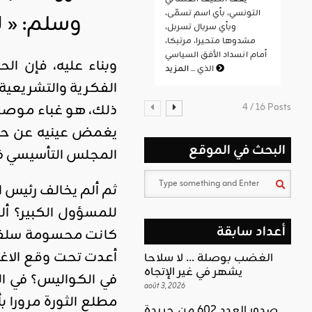
التونسي، بأي اسم تسمّى،
وسلم: « ل
وبأي سربال تسربل،
مشدوها متحيرا، مرتبكا،
أمام انسداد الأفق السياسي
وبناء عليه، فإن ال
المزيد
الذي ...
الفكرية والتشريعية 
ذلك، هو غباء موصوف
4 / 16 Posts
يغمض عينيه عن حقيقة
البحث في الموقع
المجلس التأسيسي في 2011 مرورا بالانتخابات التشريعية والرئاسية في 2014 ووصولا إلى الانتخابات الب
ثم ألم يخالف رئيس ا
للمسؤول الكبير؟ أل
أعداد سابقة
كانت محسومة سلفا 
أعدت تحت وقع الاغت
الغضب بوصلة … لا سلاحا
يشهر في غير الإتجاه
في الكواليس؟ في ال
août 3, 2026
مطلع الثورة مرورا ب
صدور العدد 602 من جريدة