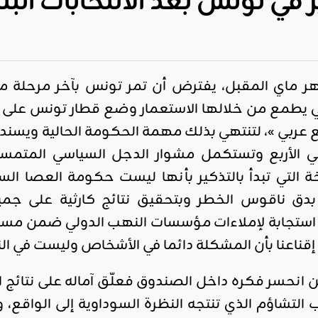
 في تونس بعد الانتخابات البل
ماي المقبل، يفترض أن تمر تونس بآخر مرحلة من 
التي يطمع من خلالها الاستعمار وضع قطار تونس على 
 عربي »، لتنتهي بذلك مهمة الحكومة الحالية ويسند ا
ني الأربع وتستكمل مشوار الدجل السياسي المتمسح
ة التي تبدأ بالتذكير بأنها ليست حكومة العصا ا
بدق ناقوس الخطر وبتحقيق نتائج كارثية على جميع
استجابة لإملاءات مؤسسات النهب الدولي ضمن مسلس
 إقناعنا بأن المشكلة دائما في الأشخاص وليست في ال
حسر فكره داخل الصندوق فعلّق آماله على نتائج الان
شاؤم الذي تنتجه النظرة السوداوية إلى الواقع، وأ