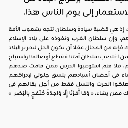
استعمار إلى يوم الناس هذا.
د، إذ هي قضية سيادة وسلطان تتجه بشعوب الأمة
م، وإن سلطان الغرب ونفوذه على بلاد الإسلام
إنه من المحال عقلا أن يكون الحل لتحرير البلاد
دي من اغتصب سلطان أمتنا فقطع أوصالها واستباح
يوم، فلا هم استوعبوا الدرس ممن قامت ضدهم
رتماء في أحضان أسيادهم بنسق جنوني لإدراكهم
هلكوا الحرث والنسل فقط من أجل بقائهم في
وَمَا أَمْرُنَا إِلَّا وَاحِدَةٌ كَلَمْحٍ بِالْبَصَر »