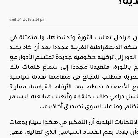
دية؟
avril 24, 2018 2:14 pm
مراحل تعليب الثورة وتحنيطها، والمتمثلة في
سكة الديمقراطية الغربية مجددا بعد أن كاد يحيد
لدور إلى تركيبة حكومية جديدة تقتسم الأدوار مع
 بالثورة، فتعيدنا مجددا إلى سماع كلمات تلك
لسحرية فتطلب للنجاح في مهامها هدنة سياسية
 الأصعدة تحطم بها الأرقام القياسية مقارنة
ل درامي طالت حلقاته وأتعبت متابعيه، ليستمر
نظام، وما علينا سوى تصديق أكاذيبه…
تخابات البلدية أن التفكير في هكذا سيناريوهات
ن بلادنا رغم الفساد السياسي الذي تعانيه، فهي