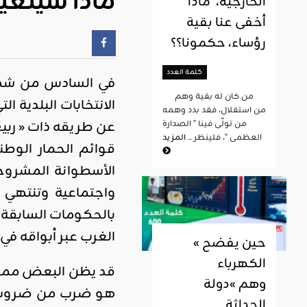
ماذا سيتغير
الخارجية، ماذا
أخفى عنا بقية
رؤساء، حكمونا؟؟
كلمة العدد
في السادس من شهر 
من كان له بقية وهم
الانتخابات البلدية 
من استقلال، فقد بدد وهمه
عن طريقه ذات « ربيع
من تولّى فينا " الصدارة
العظمى "، فلينظر ...
المزيد
قوائم الحمار الوط
الأسطوانة المشروخ
واجتماعية وتنتهي 
بالحكومات السابقة 
الغرب عبر أبواقه في
« حين يفضح
الكهرباء
قد يظن البعض ممن ان
وهم »دولة
هو ضرب من ضروب الت
الحداثة