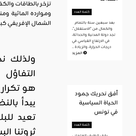
تزخر بالطاقات والكف
وموارده المائية وم
كلمة العدد
الشمال الإفريقي كبوا
بعد سبعين سنة بالتمام
والكمال من "الاستقلال"،
تجد دولة المدنية والحداثة،
في الارتفاع القياسي في
درجات الحرارة، والزيادة ...
المزيد
ولذلك نج
التفاؤ
هو تكرار
أفق تحريك جمود
يبدأ بالن
الحياة السياسية
في تونس
تعيد للب
كلمة العدد
ثروتنا ال
يقف الطيف العلماني