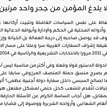
ا يلدغ المؤمن من جحر واحد مرتين 
حفاظ على نفس السياسات الفاشلة وتثبيت أركانها ع
وأدواته المحلية في الحكم والإدارة وأبواقه الدعائية
 قد يوصل صاحبه إلى درجة العمالة بل الخيانة وإن ا
 إشراف السفارات الغربية سرا وعلنا على مسار الانت
لدية في 2018.
لدولة الدستور قولا وفعلا وفي أكثر من مناسبة ليس 
م يصرح منسق حملة المنصف المرزوقي سابقا على إذا
لصالح السبسي داخل سفارة دولة أجنبية عظمى؟ أل
يالات لتُقدم للشعب كحل حتمي لمشكل مفتعل هو ال
مقابل، هل أجاب الساسة الكرام عن الأسئلة الحارق
ألغام الشعانبي وأرواحه الشريرة ووصولا إلى قضايا محا