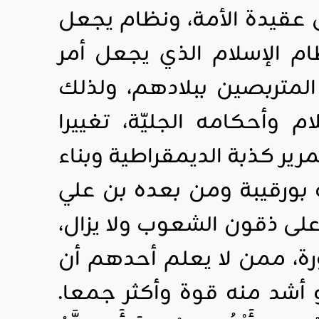
ى عقيدة الأمة، ونظام يجعل
م الإسلام الذي يجعل أمر
لمتربصين ببلادهم، ولذلك
م وأحكامه الجليّة، تغييرا
ير كذبة الديمقراطية وبناء
ه بورقيبة ومن بعده بن علي
لى ذقون الشعوب ولا يزال،
ورة، ممن لا يعلم أحدهم أن
أشد منه قوة وأكثر جمعا.