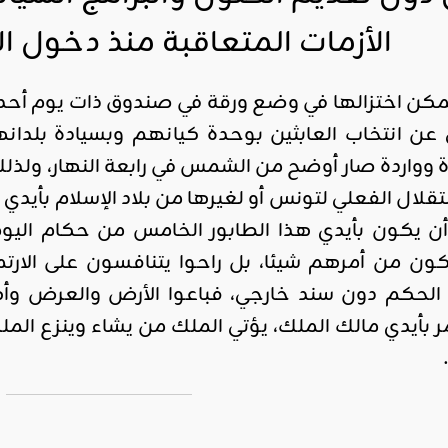
الأزمات المتعاقبة منذ دخول ال
اقليمي ودولي
صدور
 يمكن اختزالها في وضع ورقة في صندوق ذات يوم أح
العدد 601
من جريدة
عن انتخاب العابثين بوحدة كيانهم وبسيادة بلدانه
التحرير
وواردة صار أوضح من الشمس في رابعة النهار، ولذلك ف
ahmed
تقلال الفعلي لتونس أو لغيرها من بلاد الإسلام بأي
- juillet 26,
أن يكون بأيدي هذا الطابور الخامس من حكام ال
2026
0
لكون من أمرهم شيئا، بل راحوا يتنافسون على الا
Read More
لحكم دون سند خارجي، فباعوا الأرض والعرض وأ
يدي مالك الملك، يؤتي الملك من يشاء وينزع الملك ممن يشاء، « 