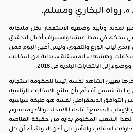
». رواه البخاري ومسلم.
بر تمديد وتأبيد وضعية الاستعمار بكل منتجاته
 التي تتحكم في نمط عيشنا واستنزاف أجيال لتحقيق
رتدى ثياب الورع والتقوى، وليس أغبى اليوم ممن
خابات وهيئتها « المستقلة »، بداية من انتخابات
آخرها تعيين الشاهد نفسه رئيسا للحكومة استجابة
عة شمس أف أم بأن نتائج الانتخابات الرئاسية
يس التوافق الديمقراطي نفسه هو طبخة سياسية
إرهاب المصنع؟ فلماذا الانتخاب والأمر محسوم
ة لهذا الشعب المكلوم بداية من حقيقة القناصة
ولات الانقلاب والتآمر على أمن الدولة، أم أن كل