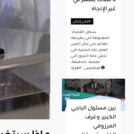
غير الإتجاه
اقليمي ودولي
ستطل القضايا
المغلوطة التي يطرحها
القائم على شأن الناس
العام، تلك الشجرة التي
تخفي غابة الشرور التي
تعصف بالحقيقة،
المزيد
فيتمترس ...
بين مسئول الباجي
الكبير، وغرف
المرزوقي