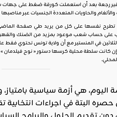
غير رجعة بعد أن استعملت كورقة ضغط على جهات سي
 والألغام والحاويات المتعددة الجنسيات عبر مناصبها 
ال تطرح نفسها على كل من يريد طي صفحة الماضي 
على حساب شعب موعود بمزيد من الضنك والقهر الد
 الثلاثين في المنستير مع أن ولاية تونس تحتوي فقط عل
إن كانت سلطة محلية كرسها دستور « نوح فيلدمان » ا
لمحلي.
مة اليوم، هي أزمة سياسية بامتياز، 
صره البتة في اجراءات انتخابية ت
ون تقديم الحلول والبرامج السياسي