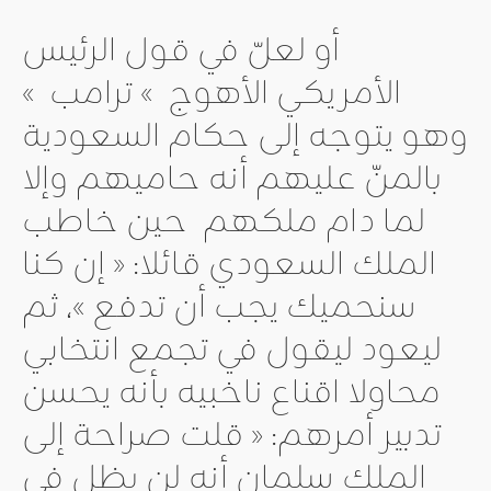
أو لعلّ في قول الرئيس
الأمريكي الأهوج » ترامب »
وهو يتوجه إلى حكام السعودية
بالمنّ عليهم أنه حاميهم وإلا
لما دام ملكهم حين خاطب
الملك السعودي قائلا: « إن كنا
سنحميك يجب أن تدفع »، ثم
ليعود ليقول في تجمع انتخابي
محاولا اقناع ناخبيه بأنه يحسن
تدبير أمرهم: « قلت صراحة إلى
الملك سلمان أنه لن يظل في