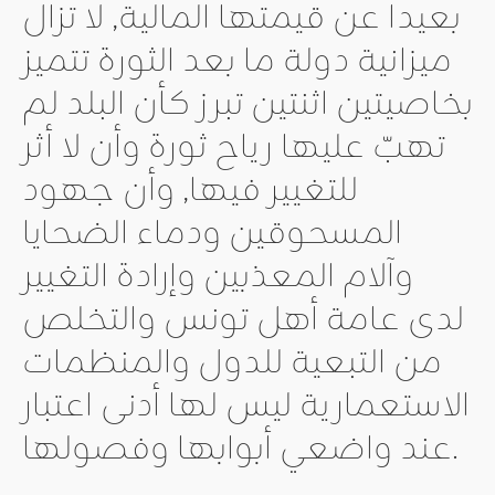
بعيدا عن قيمتها المالية, لا تزال
ميزانية دولة ما بعد الثورة تتميز
بخاصيتين اثنتين تبرز كأن البلد لم
تهبّ عليها رياح ثورة وأن لا أثر
للتغيير فيها, وأن جهود
المسحوقين ودماء الضحايا
وآلام المعذبين وإرادة التغيير
لدى عامة أهل تونس والتخلص
من التبعية للدول والمنظمات
الاستعمارية ليس لها أدنى اعتبار
عند واضعي أبوابها وفصولها.