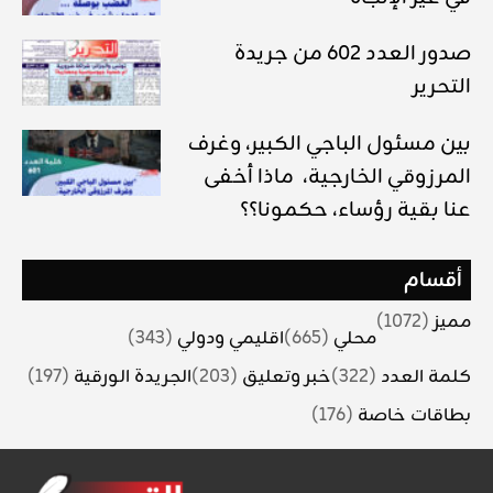
صدور العدد 602 من جريدة
التحرير
بين مسئول الباجي الكبير، وغرف
المرزوقي الخارجية، ماذا أخفى
عنا بقية رؤساء، حكمونا؟؟
أقسام
مميز
(1072)
محلي
(665)
اقليمي ودولي
(343)
كلمة العدد
(322)
خبر وتعليق
(203)
الجريدة الورقية
(197)
بطاقات خاصة
(176)