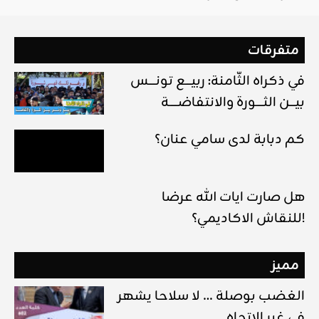
متفرقات
في ذكراه الثّامنة: ربيــــع تونـــــس
بيــــن الثـــــورة والانتفاضــــــة
كم دبابة لدى سامي عنان؟
هل صارت ايات الله عرضا
للنقاش الاكاديمي؟!
مميز
الغضب بوصلة … لا سلاحا يشهر
في غير الإتجاه