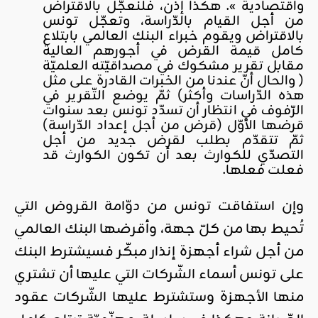
واقتصادية ». هكذا إذن، فلنعجّل بالاقتراض
من أجل القيام بالدّراسة، وتعجّل تونس
بالاقتراض ويقوم خبراء البنك العالمي بابتلاع
كامل قيمة القرض في أجورهم العالية
مقابل تقرير مشكوك في مصداقيّته العلميّة
( والحال أنّ عندنا من الخبرات القادرة على مثل
هذه الدّراسات وأكثر) ثمّ يوضع التّقرير في
الرّفوف في انتظار أن تسدّد تونس بعد سنوات
قرضها الأوّل (قرض من أجل إعداد الدّراسة)
ثمّ تتقدّم بطلب لقرض جديد من أجل
التصدّي للكوارث بعد أن تكون الكوارث قد
فعلت فعلها.
وإن استفاقت تونس من دوّامة القروض التي
تُحيط بها من كلّ جهة، وأقرضها البنك العالمي
من أجل شراء أجهزة إنذار مبكّر فسيشترط البنك
على تونس أسماء الشّركات التي عليها أن تشتري
منها الأجهزة وستشترط عليها الشّركات عقود