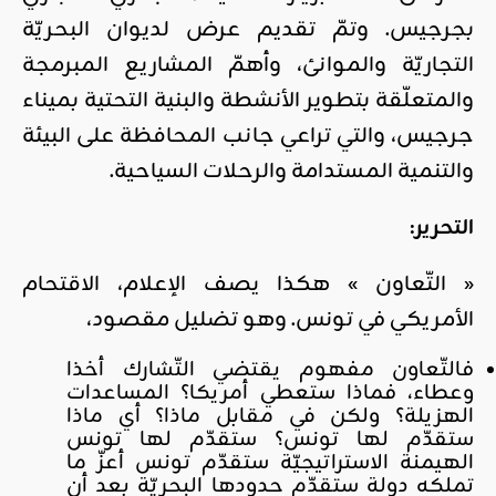
بجرجيس. وتمّ تقديم عرض لديوان البحريّة
التجاريّة والموانئ، وأهمّ المشاريع المبرمجة
والمتعلّقة بتطوير الأنشطة والبنية التحتية بميناء
جرجيس، والتي تراعي جانب المحافظة على البيئة
والتنمية المستدامة والرحلات السياحية.
التحرير:
« التّعاون » هكذا يصف الإعلام، الاقتحام
الأمريكي في تونس. وهو تضليل مقصود،
فالتّعاون مفهوم يقتضي التّشارك أخذا
وعطاء، فماذا ستعطي أمريكا؟ المساعدات
الهزيلة؟ ولكن في مقابل ماذا؟ أي ماذا
ستقدّم لها تونس؟ ستقدّم لها تونس
الهيمنة الاستراتيجيّة ستقدّم تونس أعزّ ما
تملكه دولة ستقدّم حدودها البحريّة بعد أن