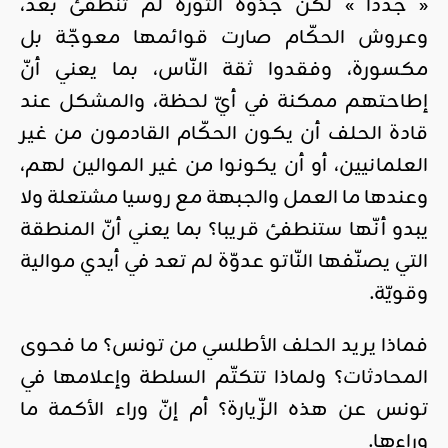
« جددا » لكنّ جذوة الثّورة لم تنطفئ بعدُ،
وعروش الحكّام صارت قوائمها معوجّة بل
مكسورة، وفقدوا ثقة النّاس، بما يعني أنّ
إطاحتهم ممكنة في أيّ لحظة، والمشكل عند
قادة الحلف أن يكون الحكّام القادمون من غير
العلمانيين، أو أن يكونوا من غير الموالين لهم،
وعندها ما العمل والجبهة مع روسيا مشتعلة ولا
يبدو أنّها ستنطفئ قريبا؟ بما يعني أنّ المنطقة
التي يصنّفها النّاتو عدوّة لم تعد في أيدي موالية
وقويّة.
فماذا يريد الحلف الأطلسي من تونس؟ ما فحوى
المحادثات؟ ولماذا تتكتّم السلطة وإعلامها في
تونس عن هذه الزّيارة؟ أم إنّ وراء الأكمة ما
وراءها.