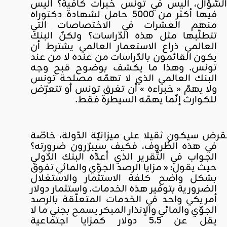
لسّؤال، أليس في تونس خبرات كافية؟ أليس
فيها أكثر من 5000 حامل لشهادة دكتوراه
منهم العشرات في الاختصاصات التي
تتطلّبها مثل هذه الدّراسات؟ ولكنّ البنك
العالمي ذراع الاستعمار العالمي يشترط أن
يكون القائمون بالدّراسات من عنده لا من عند
تونس. وهذا ما يكشف بوضوح قبح وجه
البنك العالمي الذي لا تهمّه مصلحة تونس
ولا يهمّ « خبراءه » أن تغرق تونس أو تتعرّض
للكوارث إنّما يهمّه السيطرة فقط.
قرض سيكون ثقيلا على ميزانيّة الدّولة، خاصّة
في هذه الظّروف، فكيف سيبرّرون ضرورته؟
الجواب في التّقرير الذي أعدّه البنك الدّولي
حيث يقول: « مزايا الرصد الجوّي والمائي تفوق
بشكل واضح كلفة الاستثمار والاستغلال
الضرورية بتوفير هذه الخدمات. واستثمار دولار
أمريكي واحد في الخدمات المتعلّقة بالرصد
الجوّي والمائي والإنذار المبكر يسمح بجني ما لا
يقل عن 5،5 دولار كمزايا اجتماعية