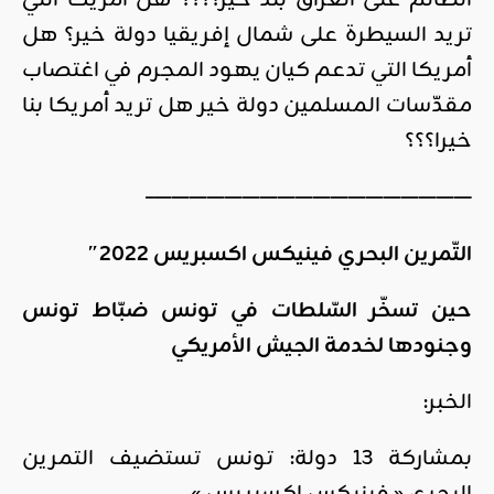
الظّالم على العراق بلد خير؟؟؟؟ هل أمريكا التي
تريد السيطرة على شمال إفريقيا دولة خير؟ هل
أمريكا التي تدعم كيان يهود المجرم في اغتصاب
مقدّسات المسلمين دولة خير هل تريد أمريكا بنا
خيرا؟؟؟
——————————————————–
التّمرين البحري فينيكس اكسبريس 2022″
حين تسخّر السّلطات في تونس ضبّاط تونس
وجنودها لخدمة الجيش الأمريكي
الخبر:
بمشاركة 13 دولة: تونس تستضيف التمرين