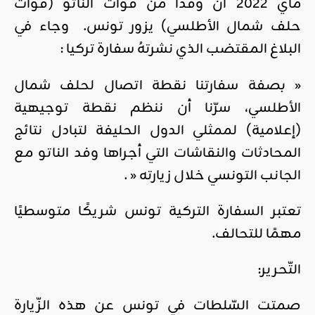
ماي 2022 أن وفدا من قوات الناتو (قوات
حلف شمال الأطلسي) يزور تونس. وجاء في
البلاغ المقتضب الذي نشرتهُ سفارة تركيا :
« بصفة سفارتنا نقطة اتصال لحلف شمال
الأطلسي، سرّنا أن ننظم نقطة توجيهية
(إعلامية) لممثلي الدول الحليفة لتبادل نتائج
المحادثات والنقاشات التي أجراها وفد الناتو مع
الجانب التونسي خلال زيارته
« .
تعتبر السفارة التركية تونس شريكًا متوسطيًا
مهمًا للتحالف.
التّحرير:
صمتت السّلطات في تونس عن هذه الزّيارة