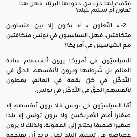
قدّمت لها جزء من حدودها البريّة، فهل هذا
تعاون أم تسليم للبلد؟
2- « التّعاون » لا يكون إلا بين متساوين
متكافئين، فهل السياسيون في تونس متكافئين
مع السّياسيين في أمريكا؟
السياسيّون في أمريكا يرون أنفسهم سادة
العالم بل شُرطتها ويرون لأنفسهم الحقّ في
التّدخّل في كلّ بقعة في العالم، يعطون
لأنفسهم الحقّ في التّدخّل في تونس.
أمّا السياسيّون في تونس فلا يرون أنفسهم إلا
صغارا أمام الأمريكيين ولا يرون تونس إلا بلدا
صغيرا ضعيفا يحتاج إلى المعونة. ولذلك لا يرون
غضاضة في تسليم البلد لمن يريد أن يقتحمه