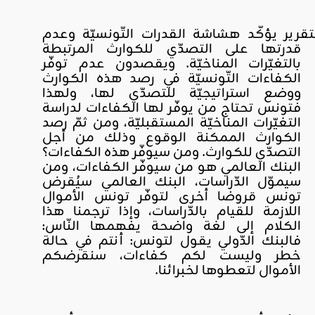
تقرير يؤكّد هشاشة القدرات التّونسيّة وعدم
قدرتها على التصدّي للكوارث المرتبطة
بالتغيّرات المناخيّة. ويقصدون عدم توفّر
الكفاءات التّونسيّة في رصد هذه الكوارث
ووضع استراتيجيّة للتصدّي لها، ولهذا
فتونس تحتاج من يوفّر لها الكفاءات لدراسة
التغيّرات المناخيّة المستقبليّة، ومن ثمّ رصد
الكوارث الممكنة الوقوع وذلك من أجل
التصدّي للكوارث. ومن سيوفّر هذه الكفاءات؟
البنك العالمي هو من سيوفّر الكفاءات، ومن
سيموّل الدّراسات، البنك العالمي سيُقرض
تونس قروضا أخرى لتوفّر تونس الأموال
اللازمة للقيام بالدّراسات، وإذا ترجمنا هذا
الكلام إلى لغة واضحة يفهمها النّاس:
فالبنك الدّولي يقول لتونس: أنتم في حالة
خطر وليست لكم كفاءات، سنقرضكم
الأموال لتعطوها لخبرائنا.