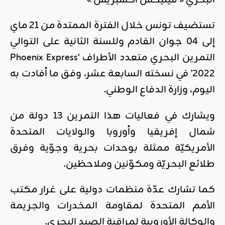
البحري « فينيكس اكسبريس »
تستضيف تونس خلال الفترة الممتدة من 21 ماي
إلى 04 جوان القادم وللسنة الثانية على التوالي
التمرين البحري متعدد الأطراف ‘Phoenix Express
2022’ في نسخته السابعة عشر، وفق ما أفادت به
اليوم، وزارة الدفاع الوطني.
ويشارك في فعاليات هذا التمرين 13 دولة من
شمال إفريقيا وأوروبا والولايات المتحدة
الأمريكيّة ممثلة بوحدات بحرية وجوّية وفرق
طلائع البحريّة ومكوّنين وملاحظين.
كما تشارك عدّة منظمات دولية على غرار مكتب
الأمم المتحدة لمقاومة المخدرات والجريمة
والوكالة الأوروبية لمراقبة الصيد البحري.