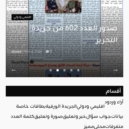
اقليمي ودولي
صدور العدد 602 من جريدة
التحرير
ahmed
- août 2, 2026
0
Read More
أقسام
آراء وردود
اقليمي ودولي
الجريدة الورقية
بطاقات خاصة
بيانات
جواب سؤال
خبر وتعليق
صورة وتعليق
كلمة العدد
متفرقات
محلي
مميز