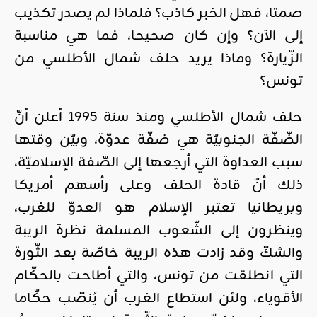
صمتا، فهل الخبر كاذب؟ فلماذا لم يصدر تكذيب
إلى الآن؟ وإن كان صحيحا، فما هي مناسبة
الزّيارة؟ وماذا يريد حلف شمال الأطلسي من
تونس؟
حلف شمال الأطلسي ومنذ سنة 1995 أعلن أنّ
الضّفّة الجنوبيّة هي ضفّة عدوّة، وبيّن وقتها
سبب العداوة التي أرجعها إلى الصّفة الإسلاميّة،
ذلك أنّ قادة الحلف وعلى رأسهم أمريكا
وبريطانيا تعتبر الإسلام هو العدوّ للغرب،
وينظرون إلى الشّعوب المسلمة نظرة الريبة
والشكّ وقد زادت هذه الريبة خاصّة بعد الثّورة
التي انطلقت من تونس، والتي أطاحت بالحكّام
الأقوياء، ولئن استطاع الغرب أن يُنصّب حكّاما