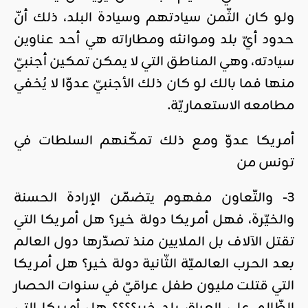
ولو كان الثّمن سيادتهم وسيادة البلد، ذلك أنّ
حدود أيّ بلد وموانئه ومطاراته هي أحد عناوين
سيادته، وهي المناطق التي لا يمكن تمكين أجنبيّ
منها فما بالك لو كان ذلك الأجنبيّ عدوّا لا يُخفي
مطامعه الاستعماريّة.
أمريكا عدوّ ومع ذلك تمكّنهم السلطات في
تونس من
3- والتّعاون مفهوم يتضمّن الإرادة الحسنة
والخيّرة، فهل أمريكا دولة خير؟ هل أمريكا التي
تقتل الآلاف بل الملايين منذ تصدّرها دول العالم
بعد الحرب العالميّة الثّانية دولة خير؟ هل أمريكا
التي قتلت مليون طفل عراقيّ في سنوات الحصار