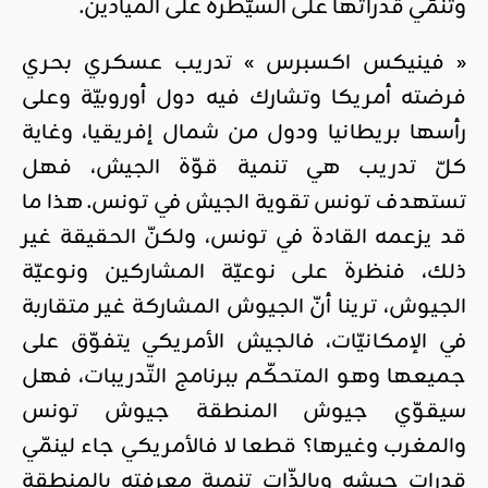
وتنمّي قدراتها على السيّطرة على الميادين.
« فينيكس اكسبرس » تدريب عسكري بحري
فرضته أمريكا وتشارك فيه دول أوروبيّة وعلى
رأسها بريطانيا ودول من شمال إفريقيا، وغاية
كلّ تدريب هي تنمية قوّة الجيش، فهل
تستهدف تونس تقوية الجيش في تونس. هذا ما
قد يزعمه القادة في تونس، ولكنّ الحقيقة غير
ذلك، فنظرة على نوعيّة المشاركين ونوعيّة
الجيوش، ترينا أنّ الجيوش المشاركة غير متقاربة
في الإمكانيّات، فالجيش الأمريكي يتفوّق على
جميعها وهو المتحكّم ببرنامج التّدريبات، فهل
سيقوّي جيوش المنطقة جيوش تونس
والمغرب وغيرها؟ قطعا لا فالأمريكي جاء لينمّي
قدرات جيشه وبالذّات تنمية معرفته بالمنطقة