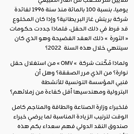
ملايين متر مكعب من الغاز الطبيعي
يوميا، بنسبة 100 بالمائة منذ سنة 1996 لفائدة
شركة بريتش غاز البريطانية؟ وإذا كان المخلوع
قد فرط في ذلك الحقل، فلماذا جددت حكومات
« الثورة » ذلك العقد الفضيحة وهو الذي كان
سينتهي خلال هذه السنة 2022؟
ولماذا مُكّنت شركة » OMV » من استغلال حقل
نوارة؟ من الذي مرر الصفقة؟ وهل أن
فنيي المؤسسة التونسية للأنشطة
البترولية ومهندسيها أقل كفاءة من زملائهم؟
فلخبراء وزارة الصناعة والطاقة والمناجم كامل
الوقت لترتيب الزيادة المناسبة لما يرضي خبراء
صندوق النقد الدولي فهم سعداء بكم هذه