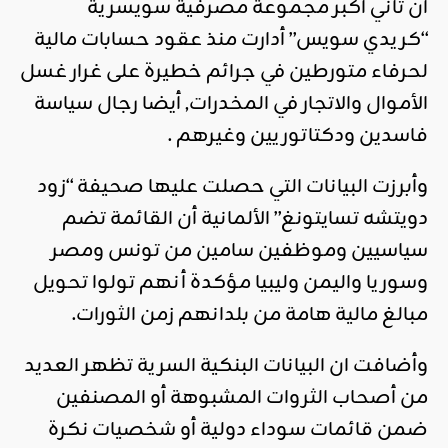
أن ثاني اكبر مجموعة مصرفية سويسرية
“كريدي سويس” أدارت منذ عقود حسابات مالية
لحرفاء متورطين في جرائم خطيرة على غرار غسل
الأموال والاتجار في المخدرات, أيضا رجال سياسة
فاسدين ودكتاتوريين وغيرهم .
وأبرزت البيانات التي حصلت عليها صحيفة “زود
دويتشه تسايتونغ” الألمانية أن القائمة تضم
سياسيين وموظفين سامين من تونس ومصر
وسوريا واليمن وليبيا مؤكدة أنهم تولوا تحويل
مبالغ مالية هامة من بلدانهم زمن الثورات.
وأضافت ان البيانات البنكية السرية تظهر العديد
من أصحاب الثروات المشبوهة أو المصنفين
ضمن قائمات سوداء دولية أو شخصيات نكرة