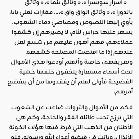
« أسرار سويسرا »، « وثائق بنما »، « وثائق
باندورا »، « وثائق الواق واق »،… مغارات لعلي بابا،
يأوي إليها اللصوص ومصاصي دماء الشعوب،
يسهر عليها حراس لئام، لا يضيرهم إن كشفوا
عملاءهم، فهم أهون عليهم من شسع نعل
عندهم إذا ما اقتضت المصلحة كشفهم
وتعريفهم، خاصة وأنهم أودعوا هذي الأموال
تحت أسماء مستعارة يتخفون خلفها خشية
الفضيحة فأولى لهم أن يفقدوها من أن ينفضح
أمرهم.
فكم من الأموال والثروات ضاعت عن الشعوب
التي ترزح تحت طائلة الفقر والحاجة، وكم هي
الأطنان من الذهب التي فرط فيها هؤلاء الخونة
الأنذال، وباتت في قبضة أعداء الله ورسوله. فلو