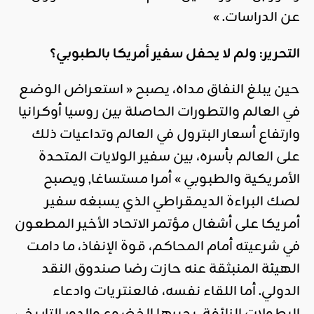
عن الدراسات. »
التحرير: ولم لا يحفل سفير أمريكا بالطبوبي؟
حين يبلغ النفاق مداه، يصبح « استعراض الوضع
في العالم والتطورات الحاصلة بين روسيا أوكرانيا
وارتفاع أسعار البترول في العالم وتداعيات ذلك
على العالم بأسره، بين سفير الولايات المتحدة
الأمريكية والطبوبي » أمرا مستساغا, ويصبح
لصك البراءة الديمقراطي الذي يسبغه سفير
أمريكا على أشغال مؤتمر الاتحاد الأخير المطعون
في شرعيته أمام المحاكم، قوة الإنفاذ، ما دامت
الهيئة المنبثقة عنه حازت رضا صندوق النقد
الدولي. أما اللقاء نفسه، فالعنتريات وادعاء
البطولات الزائفة، يجبرها الخضوع والدور التاريخي