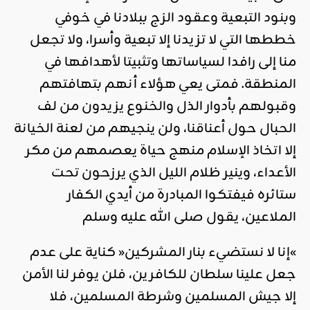
وبنود التبعية وعقود الزج ببلادنا في خوفي
خططها التي لا تزيدنا إلا تبعية وأسرا، ولا تجعل
منا إلى رافدا لسياساتها وتثبيتا لأهدافها في
المنطقة. فمتى يعي هؤلاء أنهم بتهافتهم
وقبولهم بأدوار الذل والخنوع يزيدون من لف
الحبال حول أعناقنا، ولن ينجيهم من لعنة الخيانة
إلا اتخاذ الإسلام منهج حياة يعصمهم من مكر
الأعداء، وينير ظلام الليل الذي يرزحون تحت
ستائره فيفتكوا المبادرة من أيدي الكفار
الملاعين، يقول صلى الله عليه وسلم
»إنا لا نستضيء بنار المشركين« كناية على عدم
جعل علينا سلطان للكافرين، فلن يوفر لنا الأمن
إلا جيش المسلمين وشرطة المسلمين، فلا