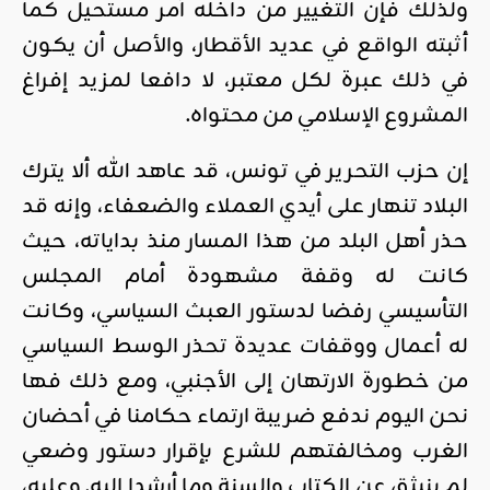
ولذلك فإن التغيير من داخله أمر مستحيل كما
أثبته الواقع في عديد الأقطار، والأصل أن يكون
في ذلك عبرة لكل معتبر، لا دافعا لمزيد إفراغ
المشروع الإسلامي من محتواه.
إن حزب التحرير في تونس، قد عاهد الله ألا يترك
البلاد تنهار على أيدي العملاء والضعفاء، وإنه قد
حذر أهل البلد من هذا المسار منذ بداياته، حيث
كانت له وقفة مشهودة أمام المجلس
التأسيسي رفضا لدستور العبث السياسي، وكانت
له أعمال ووقفات عديدة تحذر الوسط السياسي
من خطورة الارتهان إلى الأجنبي، ومع ذلك فها
نحن اليوم ندفع ضريبة ارتماء حكامنا في أحضان
الغرب ومخالفتهم للشرع بإقرار دستور وضعي
لم ينبثق عن الكتاب والسنة وما أرشدا إليه. وعليه،