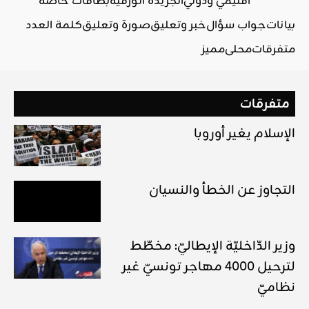
اقليمي ودولي
الجريدة الورقية
بطاقات خاصة
بيانات
جواب سؤال
خبر وتعليق
صورة وتعليق
كلمة العدد
متفرقات
محلي
مميز
متفرقات
الإسلام يغير أوروبا
التجاوز عن الخطأ والنسيان
وزير الدّاخليّة الإيطاليّ: مخطّط
لترحيل 4000 مهاجر تونسيّ غير
نظاميّ