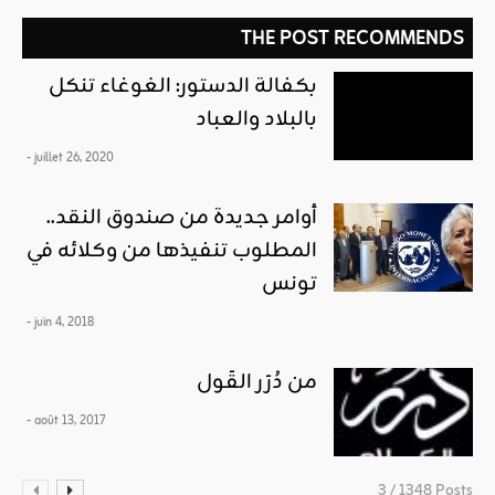
THE POST RECOMMENDS
بكفالة الدستور: الغوغاء تنكل
بالبلاد والعباد
- juillet 26, 2020
أوامر جديدة من صندوق النقد..
المطلوب تنفيذها من وكلائه في
تونس
- juin 4, 2018
من دُرَر القَول
- août 13, 2017
3 / 1348 Posts