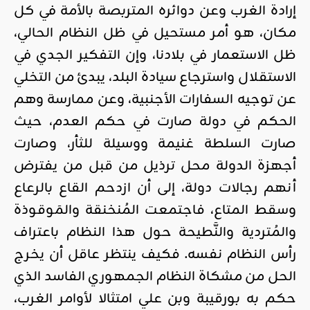
إرادة الغرب وعن دوائره المتربصة بالأمة في كل
مكان، هو أمر مستحيل في ظل النظام الحالي،
ظل الاستعمار في بلادنا، وإن التفكير الجدي في
الاستقلال واسترجاع سيادة البلد، يبدئ من التخلي
عن توجيه السفارات الأجنبية، وعن ممارسة وهم
الحكم في دولة صارت في حكم العدم، حيث
صارت السلطة غنيمة ووسيلة للثأر، وصارت
أجهزة الدولة محل ترذيل من قبل من يفترض
أنهم رجالات دولة، إلى أن ازدحم القاع بالرعاع
وسقط المتاع، فاجتمعت المُنخنقة والمَوقوذة
والمُتردية والنَّطيحة حول هذا النظام باعتراف
رأس النظام نفسه. فكيف ينتظر عاقل أن يخرج
الحل من مشكاة النظام الجمهوري الفاسد الذي
حكم به بورقيبة وبن علي امتثالا لأوامر الغرب،