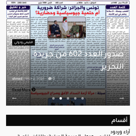
اقليمي ودولي
صدور العدد 602 من جريدة
التحرير
ahmed
- août 2, 2026
0
Read More
أقسام
آراء وردود