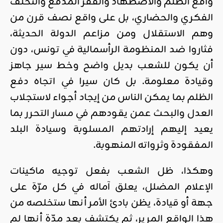
واقع الظلم والاضطهاد والفقر المدقع والتخلف
الفكري والحضاري، بل على واقع نصف قرن من
وهم الاستقلال ومن مزاعم الدولة الحديثة،
فثاروا ضد المنظومة الرأسمالية في تونس، دون
أن يكون للشعب بديل واضح وخط سير جاهز
وقيادة معلومة. بل كان سيرا في اتجاه دفع
الظلم بما يمكن الناس من إيجاد أجواء لاستجلاب
العدل والبحث عمن يقودهم في مسار التحرر بما
يعيد إليهم إرادتهم المسلوبة وسيادة البلد
المفقودة وثرواته المنهوبة.
وهكذا، ظل الشعب بفعل توجيه ماكينات
الإعلام المضلل، يعلق آماله في كل مرّة على
جهة أو قيادة، يظن بادئ الأمر أنها ستخلصه من
هذا الواقع المرير، ثم يكتشف بعد مدّة أنها لم