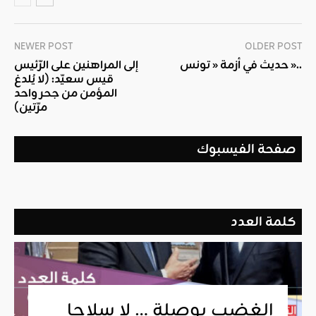
NEWER POST
OLDER POST
حديث في أزمة « تونس »..
إلى المراهنين على الرّئيس
قيس سعيّد: (لا يُلدغ
المؤمن من جحر واحد
مرّتين)
صفحة الفيسبوك
كلمة العدد
الغضب بوصلة … لا سلاحا