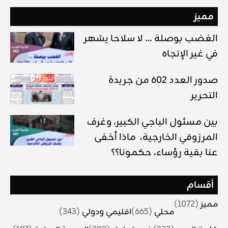
مميز
الغضب بوصلة … لا سلاحا يشهر
في غير الإتجاه
صدور العدد 602 من جريدة
التحرير
بين مسئول الباجي الكبير، وغرف
المرزوقي الخارجية، ماذا أخفى
عنا بقية رؤساء، حكمونا؟؟
أقسام
مميز
(1072)
محلي
(665)
اقليمي ودولي
(343)