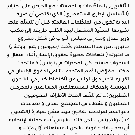
التّنقيح إلى المنظّمات و الجمعيّات مع الحرص على احترام
(التّسلسل الإداري الاستعماري) الذي يقتضي أن ضربة
البداية تكون من المنظّمات العالميّة قبل أن تتسلّم عنها
نظيرتها المحلّية المشعل ليجد الطّلب طريقه إلى مكتب
وزير العدل ومنه إلى مجلس النّواب في شكل مشروع
قانون… من هذا المنطلق وثّقت (هيومن رايتس ووتش)
ما اعتبرته (انتهاكات خطيرة لحقوق الإنسان أثناء اعتقال و
استجواب مستهلكي المخدّرات في تونس) كما تحدّث
مكتب مفوّض الأمم المتحدة السّامي لحقوق الإنسان في
تقريره الأخير حول تونس عن (اكتظاظ كبير في السّجون
التونسية واحتكاك للمستهلكين المسالمين بالمجرمين
الخطيرين)… ثم تلقّف الحدث الأطراف الحقوقيون
المحلّيون و نشطاء في المجتمع المدني و تصاعدت
دعواتهم لمراجعة القانون فيما سمّي بمبادرة (السّجين
52) ، ولم ينس الباجي قائد السّبسي أثناء حملته الإنتخابية
أن يعد بإلغاء عقوبة السّجن للمستهلك أوّل مرّة… و