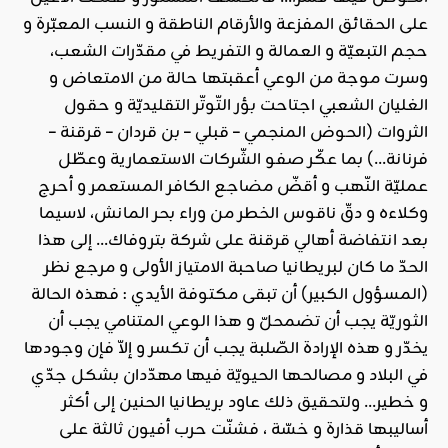
على الحقائق المفزعة والأرقام الناطقة و النسب المعبّرة و
حجم التبعيّة و العمالة و التفريط في مقدّرات الشعب،
وسرت موجة من الوعي أعقبتها حالة من الامتعاض و
الغليان الشعبي اجتاحت بؤر التّوتّر التقليديّة و حقول
الثروات (الحوض المنجمي – قبلي – بن قردان – قرقنة –
فرنانة…) بما عكّر صفو الشّركات الاستعمارية وعطّل
عمليّة النّهب و أقضّ مضاجع الكافر المستعمر و أحرج
وكلاءه و دقّ ناقوس الخطر من وراء بحر المانش، لاسيما
بعد انتفاضة أهالي قرقنة على شركة بتروفاك… إلى هذا
الحدّ ما كان لبريطانيا صاحبة الامتياز الأولى و مرجع نظر
(المسؤول الكبير) أن تبقى مكتوفة الأيدي : فهذه الحالة
الثوريّة يجب أن تضمحلّ و هذا الوعي المتنامي يجب أن
يخدّر و هذه الإرادة الصّلبة يجب أن تكسر و إلاّ فإن وجودها
في البلاد و مصالحها الحيويّة فيها مهدّدان بشكل جدّي
و خطير… ولتحقيق ذلك عاود بريطانيا الحنين إلى أكثر
أساليبها قذارة و خسّة ، فشنّت حرب أفيون ثالثة على