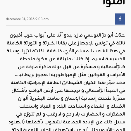
آمنوا
décembre 31, 2016 9:03 am
حدّث أبو ذرّ التونسي قال: يبدو أنّنا على أبواب حرب أفيون
ثالثة في تونس للإجهاز على بقايا الخيريّة و الثوريّة الكامنة
في هذا الشعب المسلم الأبيّ، فالغاية الدّنيئة تبرّر الوسيلة
الخسيسة لاسيما إذا كانت منبثقة عن فكرة منحطة
كالرّأسمالية و مسخّرة من قبل دولة ماكرة مارقة عن
الأعراف و القوانين مثل الإمبراطورية العجوز بريطانيا…
فقد فجّر هذا الكيان الشيطانيّ الطاقة الإجراميّة الكامنة
في المبدأ الرّأسمالي و ترجمها على أرض الواقع بأشكال
مقزّزة طحنت إنسانية الإنسان و سامت البشرية ألوان
الضنك و الشقاء و استباحت البلاد و العباد واستحلت
المقدّرات و الحضارات بلا رادع و لا رقيب و لم تتورّع في
سبيل ذلك عن الإبادة الجماعية لشعوب بأكملها (الهنود
الحمر-الأربوريجنز…) و عن استهداف الخلايا النوعية الحيّة