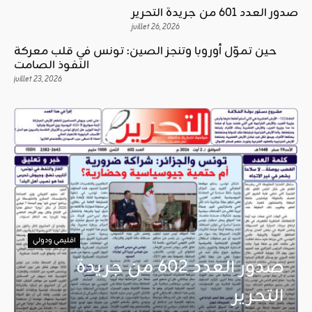
صدور العدد 601 من جريدة التحرير
juillet 26, 2026
حين تموّل أوروبا وتنجز الصين: تونس في قلب معركة
النفوذ الصامت
juillet 23, 2026
اقليمي ودولي
صدور العدد 602 من جريدة
التحرير