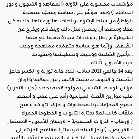
مؤسّسات محسوبة على الدّولة (المعاهد و السّجون و دور
الثقافة…) وهذا مؤشّر على سياسة رسميّة منتهجة
بتواطؤ من سلط الإشراف و تغاضيها ورعايتها، فلا يمكن
عقلا ومنطقا أن يحصل مثل ذلك ويتفاقم ويخرج عن
السّيطرة في ظل دولة ذات سيادة مهما بلغ منها
الضّعف، وإنّما هو سياسة متعمّدة ممنهجة وجدت
بأعين السّلطة ووحيها وتخطيطها وتنفيذها…
حرب الأفيون الثّالثة
بعد 14 جانفي 2011 سادت البلاد حالة ثورية و انكسر حاجز
الصّمت و الخوف فانفلتت الألسن من عقالها و ازدان
فراش الوسط السّياسي بمولود قديم/جديد (حزب التحرير)
قلب موازين اللّعبة السياسية رأسا على عقب و أسقط
جميع المحرّمات و المحظورات و حرّك الرّواكد و فتح
ملفّات كانت تعدّ بمثابة التابوات و الخطوط الحمراء
(الإرهاب – الثروات المنهوبة – الارتهان للأجنبي – الاستثمار
– القروض…) وجرّ السلطة و سائر الفقاقيع الحزبيّة إلى
الخوض فيها قسرا… فانكشف المستور و تفتّحت الأعين