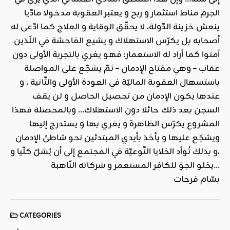
الجرم مناط استثمار و ربح و يعتبر العقوبة مدخولا مادّيا
ينعش خزينة الدّولة، لا يحقّق الوقاية و العلاج كما ادّعى له
أصحابه بل يكرّس الاستهلاك و يشيع الفاحشة في اللّذين
آمنوا كما أراد له الاستعمار: فهو يغري بالتجربة الأولى دون
عقاب – وهي مفتاح الإدمان – ثمّ يشجّع على المواصلة
باستسهال العقوبة الماليّة في العودة الأولى والثّانية ، و
عندها يكون الإدمان من تحصيل الحاصل و لن يقف
السجن بعد ذلك حائلا دون الاستهلاك… وبالمحصلة فهذا
المشروع يكرّس الظاهرة و يغري بها و يستدرج إليها
ويشجّع عليها و يأخذ بأيدي المبتدئين نحو شاطئ الإدمان
،و بذلك تُوأد الخلايا النّوعيّة في المجتمع إلى أن يُشلّ كلّيا و
يخلو الجوّ للكافر المستعمر و شركاته النّاهبة…
بسّام فرحات
CATEGORIES