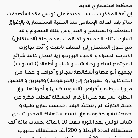
مخطّط استعماري قديم
إن آفة المخدّرات ليست جديدة على تونس فقد استُهدفت
سائر بلاد العالم الإسلامي منذ الحقبة الاستعمارية بالإغراق
المتعمّد و الممنهج و المدروس بتلك السموم و قد
تسارعت تلك العملية و تفاقمت بعد مرحلة (الاستقلال)
مع تحول المشعل إلى العملاء ناهيك و أنّها تجاوزت
الأحزمة الحمراء و الأحياء البورجوازية لتطال كافة شرائح
المجتمع نساء و رجالا شيبا و شبابا و أطفالا (10سنوات)
بجميع أنواعها و أشكالها: سجائر و أقراصا و حقنا، من
الكوكايين و الهيروين إلى (المرهوجة) والبنزين و اللصق
مرورا بالزطلة و أقراص (السوبيتاكس) و أخواتها…وإنّ
النظرة السريعة على الأرقام المسجّلة تعطينا فكرة عن
حجم الكارثة التي تتهدّد البلاد : فحسب تقارير طبّية و
جمعيّاتية و حقوقية فإن نسبة استهلاك المخدّرات لدى
شباب تونس بعد الثورة بلغت 10 بالمائة بحساب مائة ألف
مستهلك لمادة الزطلة و 200 ألف مستهلك للحبوب