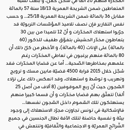
المخدّرة منهم 20 ألفا في شكل حقن، و بلغت نسبة
المتعاطين ضمن الشريحة العمرية 18/13 سنة 57 بالمائة
مقابل 36 بالمائة ضمن الشريحة العمرية 25/18… و حسب
نفس التقارير فإن نصف تلاميذ المؤسّسات التربويّة قد
جرّبوا استهلاك المخدّرات و أنّ 12 تلميذا من بين 30
يتعاطون مخدّر الحشيش بتفوّق طفيف للذكور (60
بالمائة) على الإناث (40 بالمائة)، و الأخطر من كلّ ذلك أن
80 بالمائة منهم يرغبون في تعاطي المخدّرات رغم
علمهم بمخاطرها الصّحية… أما عن قضايا المخدّرات فقد
سُجّل خلال 2015 قرابة 4500 قضيّة مابين مسك و ترويج
وتهريب و توسّط و استهلاك، وقد انعكس ذلك على نزلاء
السّجون حيث أنّ ربع الموقوفين (8 آلاف من أصل 25
ألفا) تتعلّق بهم قضايا مخدّرات و أن قسما كبيرا منهم
يستهلكون تلك السّموم داخل السّجون نفسها…
فالإشكالية في تونس تجاوزت مجرّد الاستهلاك إلى وجود
بيئة و نفسية حاضنة لتلك الآفة تطال الجنسين في جميع
الشّرائح العمريّة و الاجتماعية والثّقافيّة وتنتعش في