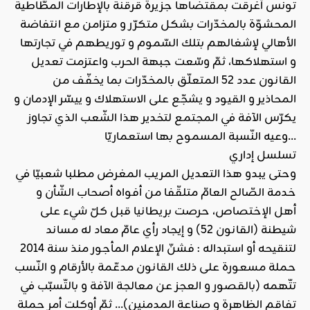
تونس أغرقت بمقتضاها جزيرة قرقنة بالإطارات المطّاطية
المحشوّة بالمخدّرات بشكل متكرّر و متزامن مع انتفاضة
الأهالي لإشغالهم بتلك السّموم و توريطهم في تجارتها
و استهلاكها، ثمّ وسّعت جبهة الحرب واعتزمت تعديل
القانون عدد 52 المتعلّق بالمخدّرات بما يخفّف من
المحاذير و القيود و يشجّع على الاستهلاك و ييسّر الإدمان و
يكرّس الآفة في المجتمع لتخدير هذا الشّعب الذي تجاوز
وعيه النّسبة المسموح بها استعماريّا…
تسلسل إداري
وحتى يبدو هذا التعديل المريب المغرض مطلبا شعبيّا في
خدمة الصّالح العامّ متلقّفا من أفواه أصحاب الشّأن و
أهل الإختصاص، حرصت بريطانيا قبل كلّ شيء على
شيطنة (القانون 52) و إيجاد رأي عامّ معاد له مساند
لتنقيحه أو استبداله : فشنّ الإعلام المأجور منذ سنة 2014
حملة مسعورة على ذلك القانون مدعّمة بالأرقام و النّسب
تتّهمه (بالقصور و العجز عن معالجة الآفة و بالتّسبّب في
تفاقم الظاهرة و صناعة المدمنين)… ثمّ أوكلت أمر حملة