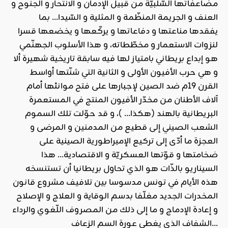
مضاعفاتها السّلبيّة من قبيل الإدمان و الانتحار و الجنوح و
العنف و الجريمة المنظّمة و المثلية و السّيدا… بما
يفقدها مناعتها و دفاعاتها و يركّعها و يخضعها قسرا
لنزوات الاستعمار و مخطّطاته، و هذا الأسلوب الجهنّمي
هو إبداع بريطاني بامتياز لها فيه سابقة تاريخية شهيرة ألا
و هي حرب الأفيون الأولى و الثانية التي شنّتها أواسط
القرن 19م ضد الصين لإجبارها على فتح موانئها أمام
آلاف الأطنان من مخدّر الأفيون المنتج في المستعمرة
البريطانية بالهند (هكذا… )، و قد حوّلت تلك السموم
الشعب الصيني إلى قطيع من المدمنين و المرضى و
العجزة ما أدّى إلى تركيع الإمبراطورية الصينية على
ضخامتها و قوّتها العسكريّة و الاقتصادية… هذا
السيناريو بالذّات هو الذي تحاول بريطانيا أن تستنسخه
هذه الأيام في تونس مدسوسا بين تلافيف مشروع قانون
المخدرات الجديد مغلّفا بدسم الوقاية و العلاج و الإصلاح
و إعادة الإدماج و ما إلى ذلك من المصروف اللّغوي والرداء
الشفاف الذي يغطي عورة السم الزعاف…