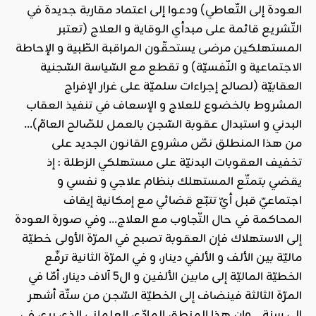
العودة إلى التّعاطي) ودعوا إلى اعتماد مقاربة جديدة في
التّشريع قائمة على مبدأي الوقاية و العلاج (تعتبر
المستهلكين مرضى يستحقّون المراقبة الطّبية و الإحاطة
الاجتماعية و النّفسيّة) و تقطع مع السّياسة السّجنية
العقابيّة (لصالح إجراءات سلميّة على غرار الإفراج
المشروط بالخضوع للعلاج و الإسعاف في تنفيذ العقاب
البدني و استبدال عقوبة السّجن بالعمل للصّالح العامّ)…
من هذا المنطلق نصّ مشروع القانون الجديد على
تخفيف العقوبات البدنيّة على مستهلكي الزطلة : إذ
يقضي بتمتّع المستهلك بنظام علاجي و نفسي و
اجتماعيّ قبل أيّ تتبّع قضائي مع إمكانية إيقاف
المحاكمة في حال التّجاوب مع العلاج… وفي صورة العودة
إلى الاستهلاك فإن العقوبة تصبح في المرّة الأولى خطيّة
ماليّة بين الألف و الألفي دينار، و في المرّة الثانية ترفّع
الخطيّة الماليّة إلى مابين الألفين و ال5 آلاف دينار، أمّا في
المرّة الثالثة فينضاف إلى الخطيّة السّجن من ستّة أشهر
إلى سنة… وإن هذا المنطق المادّي العلماني الذي يرى في