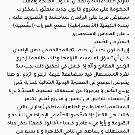
بتاريخ 30/12/2015 و بعد أن استوت الطّبخة وافقت
الحكومة على مشروع قانون جديد متعلّق بالمخدّرات
سيعرض قريبا على البرلمان لمناقشته و التّصويت عليه…
بهذه الكيفيّة (الدّيمقراطية) تصنع القرارات (الشّعبية)
على المقاس الاستعماري…
السمّ في الدّسم
إن القانون يجب أن يحبط نيّة المخالفة في ذهن الإنسان
قبل أن تسوّل له نفسه اقترافها وذلك بطابعه الزجري
الرّدعيّ العقابيّ،وأنّه إذا فشل في تحقيق ذلك يجب سدّ
ثغرة الاستسهال فيه بمضاعفة جرعة الزجر و الرّدع ، و هذا
يفترض الترفيع في العقوبة البدنيّة السّالبة للحرّية حّتى
يرتدع النّاس و ينزجروا عن استهلاك السموم المخدّرة… إلا
أنّ فقهاء القانون في تونس و من ورائهم الكافر
المستعمر تعاملوا مع الظاهرة بمنطق (وداوني بالتي
كانت هي الدّاء) : إذ شخّصوا العلّة في الإفراط في الشّدة و
الصّرامة و رأوا في « عام و فسبا » (قانونا قمعيّا يدمّر حياة
المستهلك و يساهم في تنامي الظاهرة و لا يمنع من