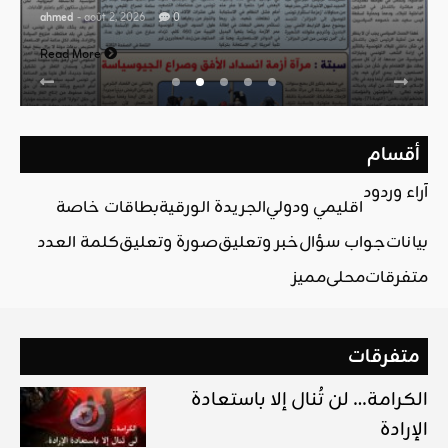
ahmed
- août 2, 2026
0
Read More
أقسام
آراء وردود
اقليمي ودولي
الجريدة الورقية
بطاقات خاصة
بيانات
جواب سؤال
خبر وتعليق
صورة وتعليق
كلمة العدد
متفرقات
محلي
مميز
متفرقات
الكرامة… لن تُنال إلا باستعادة
الإرادة