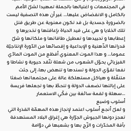
في المجتمعات و اغتيالها بالجملة تمهيدا لشلّ الأمم
بالكامل و الانقضاض عليها… غير أن هذه التصفية ليست
بالضرورة جسدية بل قد تكون معنوية عن طريق قتل
تلك الخلايا و هي على قيد الحياة بإعاقتها و تخديرها و
إعطابها و تحييدها و تعطيل طاقاتها و ملكاتها و شلّ
قدراتها الذّهنية و الإبداعية و إقصائها من الدّورة الإنتاجيّة
عموما… و هذا الموت المعنوي أفظع من الموت المادّي
الفيزيائي يحوّل الشعوب من شعلة تتّقد حيوية و نشاطا و
نفعا تقوّي الدولة و تسندها و تنهض بها، إلى جثث
متنقّلة و هياكل مستهلكة عالة على مجتمعاتها ضغثا
على إبالتها تضعف الدولة و تنحطّ بها و تجعلها فريسة
سهلة و لقمة سائغة بين فكّي الاستعمار…
أسلوب وضيع
و لعلّ أنجع أسلوب اعتمد لإنجاز هذه المهمّة القذرة التي
تعجز دونها الجيوش الجرّارة هي إغراق البلاد المستهدفة
بآفة المخدّرات و الزّج بها و بشعبها في دوّامة