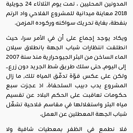
المدونين المحليين ، تمت يوم الثلاثاء 24 جويلية
2018 معاينة ميدانية للمشروع الفلاحي واد الرتم
بنفطة، بغاية تحريك سواكنه وركوده المزمن.
ويكاد يوجد إجماع على أن في الأمر سرا، حيث
انطلقت انتظارات شباب الجهة بانطلاق سيلان
الماء الساخن من البئر الجيوحرارية منذ سنة 2007
إلى اليوم, حتى سلك طريق شط الجريد دون زرع..
ولكن على عكس قوّة تدفّق المياه تلك, ما زال
المشروع يدب دبيب السلحفاة. اذ عجزت سبع
حكومات تعاقبت على الحكم البلاد عن تقسيم
مياه البئر واستغلالها في مقاسم فلاحية تشغّل
شباب الجهة المعطلين عن العمل.
فلا نطمع في الظفر بمعطيات شافية ولا