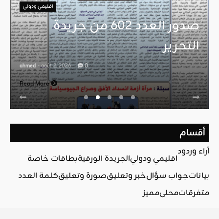
اقليمي ودولي
صدور العدد 602 من جريدة
التحرير
ahmed
- août 2, 2026
0
Read More
أقسام
آراء وردود
اقليمي ودولي
الجريدة الورقية
بطاقات خاصة
بيانات
جواب سؤال
خبر وتعليق
صورة وتعليق
كلمة العدد
متفرقات
محلي
مميز