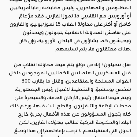
المظلومين والمهاجرين، وليس مقايضة رعايا أمريكيين
أو أوروبيين مع انقلابيي 15 تموز الفارّين. فقد مرَّ عامٌ
كاملٌ أو أكثر على محاولة انقلاب 15 تموز/يوليو، والفارون
على هامش المحاولة الانقلابية يتجولون ويتحدثون
ويعيشون كما يشاؤون في البلدان الأوروبية، وإن كان
هناك معتقلون فلا يتم تسليمهم.
هل تتخيلون؟ إنه في دولةٍ يتم فيها محاولة انقلابٍ من
قبل العسكريين العلمانيين الكماليين الموجودين داخل
القوات المسلحة والمتقاعدين، وقتل ما يقارب 300
شخصٍ بوحشيةٍ، والتخطيط لاغتيال رئيس الجمهورية،
ويتم فيها اعتقال رئيس الأركان العامة، والسيطرة على
محطات الإذاعة والتلفزيون، وقطع البث فيها، ورغم ذلك
كله يتجول المسؤولون عن هذه الأفعال بحريةٍ خارج
البلاد! و
الحكومة
التركية تطالب بهؤلاء الفارين، لكن
الدول التي استقبلتهم لا ترغب بإعادتهم! إن هذا وضعٌ