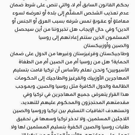
بحكم القانون السابق أم لا، والتي تنص على شرط ضمان
عدم تعذيب الشخص المسَلَّمِ إلى بلده أو تعرضه لسوء
معاملةٍ أو عقوبةٍ تمس شرفه بسبب العرق أو الجنس أو
الدين؟ وفي حال الإيجاب هل تخبروننا من أين سيحصل
المسلمون الذين ستتم إعادتهم إلى
روسيا
و
الصين
و
أوزبيكستان
و
طاجيكستان
و
قرغيزستان
وغيرها من الدول على ضمان
الحماية؟ هل من روسيا أم من الصين أم من الطغاة
الآسيويين؟ ونحن نعلم بالأساس أن تركيا قامت بتسليم
المهاجرين الأوزبيك والقرغيز والطاجيك إلى الحكومات
الظالمة والدول الكافرة مثل روسيا والصين. وبموجب
هذا القرار يتعرض جميع المهاجرين في تركيا وفي
مقدمتهم المحتجزون والمحكوم عليهم للتهديد،
وتستهدف اتفاقيات التسليم بين تركيا وروسيا والصين
اللاجئين المسلمين، ولا تدخر تركيا وسعها في تحقيق
طلبات روسيا والصين الكفرة بتسليم المسلمين لها ولا