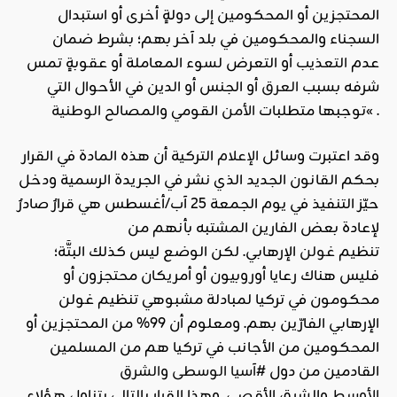
المحتجزين أو المحكومين إلى دولةٍ أخرى أو استبدال
السجناء والمحكومين في بلد آخر بهم؛ بشرط ضمان
عدم
التعذيب
أو التعرض لسوء المعاملة أو عقوبةٍ تمس
شرفه بسبب
العرق
أو الجنس أو الدين في الأحوال التي
« .
توجبها متطلبات
الأمن
القومي والمصالح
الوطنية
وقد اعتبرت وسائل
الإعلام
التركية أن هذه المادة في القرار
بحكم القانون الجديد الذي نشر في الجريدة الرسمية ودخل
حيّز التنفيذ في يوم الجمعة 25 آب/أغسطس هي قرارٌ صادرٌ
لإعادة بعض الفارين المشتبه بأنهم من
تنظيم
غولن
الإرهابي. لكن الوضع ليس كذلك البتَّة؛
فليس هناك رعايا أوروبيون أو أمريكان محتجزون أو
محكومون في تركيا لمبادلة مشبوهي تنظيم غولن
الإرهابي الفارّين بهم. ومعلوم أن 99% من المحتجزين أو
المحكومين من الأجانب في تركيا هم من المسلمين
القادمين من دول
#آسيا الوسطى
و
الشرق
الأوسط
والشرق الأقصى. وهذا القرار بالتالي يتناول هؤلاء