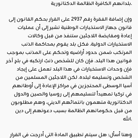
بلدانهم الكافرة الظالمة الدكتاتورية.
وإن إضافة الفقرة رقم 2937 على القرار بحكم القانون إلى
قانون جهاز
الاستخبارات
الوطنية تشير إلى أن عمليات
إعادة ومقايضة اللاجئين ستنفذ من قبل وكالات
الاستخبارات الدولية. فكل بلد يقوم بمحاكمة الذنب
المرتكب ضمن حدود أراضيه وتحكم على المذنب بموجب
قوانين هذا البلد. فإن كان للشخص ذنبٌ ارتكبه في بلدٍ آخر
فإن وحدات الاستخبارات في هذا البلد تعمل على إيجاد
الشخص وتسليمه لبلده. لكن اللاجئين المسلمين من
آسيا الوسطى المحتجزين في مراكز الإعادة إلى أوطانهم
في تركيا تمهيداً لتسليمهم إلى روسيا والصين والدول
الدكتاتورية متهمون بانتمائهم الديني، وهم مطلوبون
من قبل حكوماتهم الظالمة بسبب دعوتهم إلى دين
الله.
وهنا أسأل: هل سيتم تطبيق المادة التي أدرجت في القرار