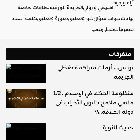
آراء وردود
اقليمي ودولي
الجريدة الورقية
بطاقات خاصة
بيانات
جواب سؤال
خبر وتعليق
صورة وتعليق
كلمة العدد
متفرقات
محلي
مميز
متفرقات
تونس… أزمات متراكمة تغطّي
الجريمة
1/2 منظومة الحكم في الإسلام :
ما هي ملامح قانون الأحزاب في
دولة الخلافة..؟؟
حديث الثورة