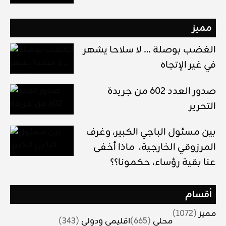
مميز
الغضب بوصلة … لا سلاحا يشهر
في غير الإتجاه
صدور العدد 602 من جريدة
التحرير
بين مسئول الباجي الكبير، وغرف
المرزوقي الخارجية، ماذا أخفى
عنا بقية رؤساء، حكمونا؟؟
أقسام
مميز
(1072)
محلي
(665)
اقليمي ودولي
(343)