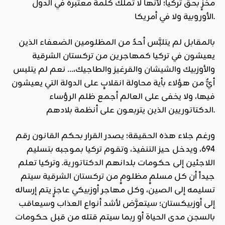
مخزٍ بحق تركيا؛ لأنها لا تملك كلمةً معتبرةً في الدول
الأوروبية ولا في أمريكا.
بالمقابل لم يتلبَّس أحدٌ من المظلومين الضعفاء الذين
يعيشون في تركيا كمهاجرين من تركستان الشرقية
والأوزبيك و
الشيشان
والقرغيز والطاجيك،… نعم لم يتلبس
أيٌّ من هؤلاء بأية محاولة انقلابٍ على الدولة التي يعيشون
فيها، ولا يخفى على العالم أجمع ظلم الرؤساء
الدكتاتوريين الذين يتربعون على أنظمة بلادهم.
ورغم جلاء هذه الحقيقة؛ يصدر القرار بحكم القانون رقم
694، ويدخل حيز التنفيذ، وتقوم تركيا بموجبه بتسليم
اللاجئين إلى حكومات بلدانهم
الدكتاتورية
. وتركيا تعلم
جيداً أن كل مسلمٍ مظلومٍ من
تركستان الشرقية
سيتم
تسليمه إلى الصين، وكل مهاجر أوزبيكي عاجزٍ يتم إرساله
إلى أوزبيكستان؛ سيتعرَّض لأشد أنواع العذاب وسيعاقب
بالسجن مدى الحياة أو ربما سيتم قتله من قبل حكومات