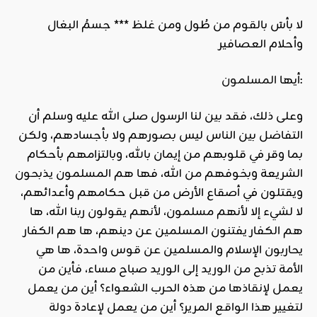
لا بأسَ بالقوم من طُول ومن غلظ *** جسمُ البغال
وأحلام العصافير
:
أيها
المسلمون
وعلى ذلك، فقد بين لنا الرسول صلى الله عليه وسلم أن
التفاضل بين الناس ليس بصورهم ولا بأجسادهم، ولكن
بما وقر في قلوبهم من إيمان بالله، وبالتزامهم بأحكام
الشريعة وبخوفهم من الله، فها هم المسلمون يذبحون
ويقتلون في أصقاع الأرض من قبل حكامهم وأعدائهم،
لا لشيء إلا لأنهم مسلمون، لأنهم يقولون ربنا الله، ها
هم الكفار يفتنون المسلمين عن دينهم، ها هم الكفار
يحاربون الإسلام والمسلمين عن قوس واحدة، ها هي
الأمة تذبح من الوريد إلى الوريد صباح مساء، فأين من
يعمل لإنقاذها من هذه الحرب الشعواء؟ أين من يعمل
لتغيير هذا الواقع المرير؟ أين من يعمل لإعادة
دولة