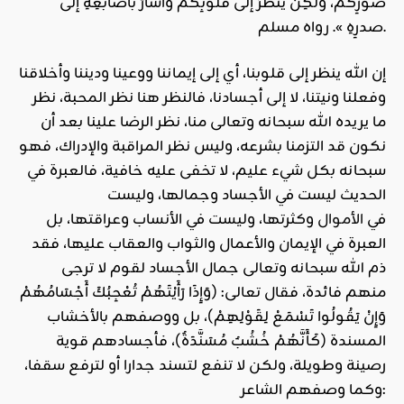
صورِكُم، ولَكِن ينظرُ إلى قلوبِكُم وأشارَ بأصابعِهِ إلى
صدرِهِ ». رواه مسلم.
إن الله ينظر إلى قلوبنا، أي إلى إيماننا ووعينا وديننا وأخلاقنا
وفعلنا ونيتنا، لا إلى أجسادنا، فالنظر هنا نظر المحبة، نظر
ما يريده الله سبحانه وتعالى منا، نظر الرضا علينا بعد أن
نكون قد التزمنا بشرعه، وليس نظر المراقبة والإدراك، فهو
سبحانه بكل شيء عليم، لا تخفى عليه خافية، فالعبرة في
الحديث ليست في الأجساد وجمالها، وليست
في
الأموال
وكثرتها، وليست في الأنساب وعراقتها، بل
العبرة في الإيمان والأعمال والثواب والعقاب عليها، فقد
ذم الله سبحانه وتعالى جمال الأجساد لقوم لا ترجى
منهم فائدة، فقال تعالى: (وَإِذَا رَأَيْتَهُمْ تُعْجِبُكَ أَجْسَامُهُمْ
وَإِنْ يَقُولُوا تَسْمَعْ لِقَوْلِهِمْ)، بل ووصفهم بالأخشاب
المسندة (كَأَنَّهُمْ خُشُبٌ مُسَنَّدَةٌ)، فأجسادهم قوية
رصينة وطويلة، ولكن لا تنفع لتسند جدارا أو لترفع سقفا،
وكما وصفهم الشاعر: