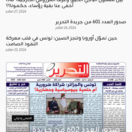
بين مسئول الباجي الكبير، وغرف المرزوقي الخارجية، ماذا
أخفى عنا بقية رؤساء، حكمونا؟؟
juillet 27, 2026
صدور العدد 601 من جريدة التحرير
juillet 26, 2026
حين تموّل أوروبا وتنجز الصين: تونس في قلب معركة
النفوذ الصامت
juillet 23, 2026
اقليمي ودولي
صدور العدد 602 من جريدة