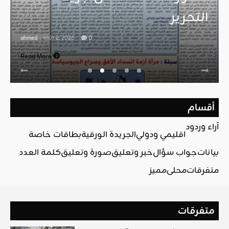
التحرير
ahmed
- août 2, 2026
0
Read More
أقسام
آراء وردود
اقليمي ودولي
الجريدة الورقية
بطاقات خاصة
بيانات
جواب سؤال
خبر وتعليق
صورة وتعليق
كلمة العدد
متفرقات
محلي
مميز
متفرقات