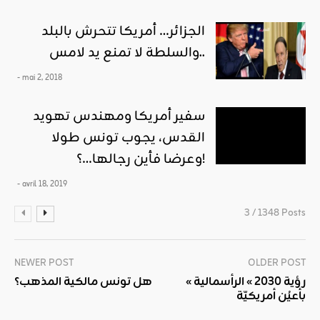
الجزائر… أمريكا تتحرش بالبلد
والسلطة لا تمنع يد لامس..
- mai 2, 2018
سفير أمريكا ومهندس تهويد
القدس، يجوب تونس طولا
وعرضا فأين رجالها…؟!
- avril 18, 2019
3 / 1348 Posts
NEWER POST
OLDER POST
« رؤية 2030 » الرأسمالية
هل تونس مالكية المذهب؟
بأعيُن أمريكيّة