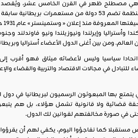
ي مصطلح ظهر في القرن الخامس عشر، ويُقصد به ال
تبلو
عالم. ومن بين أغنى الدول الأعضاء أستراليا وبريطان
حادا سياسيا وليس لأعضائه ميثاق فهو أقرب إلى 
للتبادل في مجالات الاقتصاد والتربية والقضاء والإ
ي يتمتع بها المبعوثون الرسميون لبريطانيا في دول 
حقة قضائية ولا قانونية تشمل هؤلاء، بل هم يتبعون
تى في صورة مخالفتهم لقوانين لك الدول.
ض مستقبلا كما تفاجؤوا اليوم، يكفي لهم أن يقرؤوا 