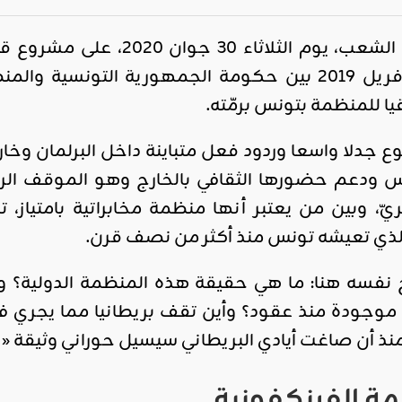
اتفاق مبرم في 15 أفريل 2019 بين حكومة الجمهورية 
ا للمنظمة بتونس برمّته.
ع جدلا واسعا وردود فعل متباينة داخل البرلمان وخار
نس ودعم حضورها الثقافي بالخارج وهو الموقف ال
الريّ، وبين من يعتبر أنها منظمة مخابراتية بامتيا
لذي تعيشه تونس منذ أكثر من نصف قرن.
نفسه هنا: ما هي حقيقة هذه المنظمة الدولية؟ وم
موجودة منذ عقود؟ وأين تقف بريطانيا مما يجري ف
منذ أن صاغت أيادي البريطاني سيسيل حوراني وثيقة «
ة الفرنكفونية