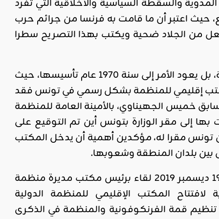
 المدوية والسقطة السياسية والأخلاقية التي تفرد
 حيث اعتبر أن ما قامت به فرنسا من جرائم حرب
ليجعل من الجلاد ضحية ويكتب بهذا التصريح سطرا
فضلا عن ذلك، فإن عضوية تونس في هذه المنظمة ليست وليدة اللحظة، بل يعود الأمر إلى سنة 1970 عام تأسيسها، حيث
ب مكتب إقليمي للمنظمة بشكل رسمي في تونس فقد
ر الشؤون الخارجية السابق خميس الجهيناوي، بالأمينة العامة للمنظمة
بها إلى مقر الوزارة بتونس أين تم التوقيع على
من تونس مقرا له، مؤكدين أهمية أن يدخل المكتب
صل بين بلدان المنطقة وشعوبها.
كما كان لوزير الخارجية إثر وصول قيس سعيد إلى الرئاسة وتحديدا يوم 19 ديسمبر 2019 لقاء برئيس مكتب مديرة منظمة
تعدادات الجارية لافتتاح المكتب الإقليمي للمنظمة الدولية
 تنظيم قمة الفرنكوفونية والمنظمة في الذكرى