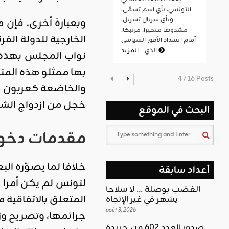
التونسي، بأي اسم تسمّى،
وبأي سربال تسربل،
وبعبارة أخرى، فإن م
مشدوها متحيرا، مرتبكا،
الخارجية للدولة ال
أمام انسداد الأفق السياسي
المزيد
الذي ...
نواب المجلس بهذه ال
بها ممثلو هذه المن
4 / 16 Posts
والخاضعة كعربون محب
خجل من ازدواج الش
البحث في الموقع
مقدمات دخول
خلافا لما يصوّره ا
أعداد سابقة
لتونس لم يكن أمرا س
الغضب بوصلة … لا سلاحا
المتعلق بالاتفاقية 
يشهر في غير الإتجاه
août 3, 2026
جرائمها، وتصريح وز
صدور العدد 602 من جريدة