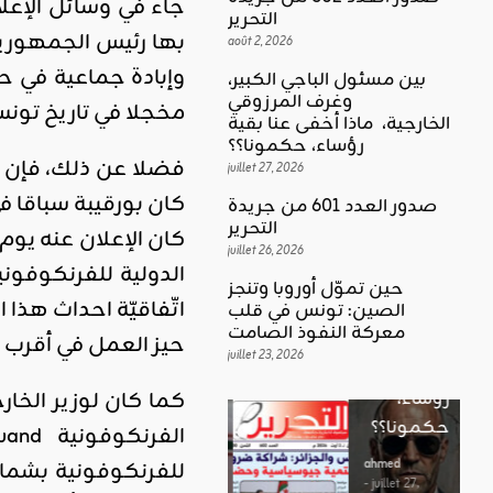
جاء في وسائل الإعلا
التحرير
بها رئيس الجمهورية
août 2, 2026
وإبادة جماعية في ح
بين مسئول الباجي الكبير،
وغرف المرزوقي
مخجلا في تاريخ تون
كلمة العدد
الخارجية، ماذا أخفى عنا بقية
اقليمي ودولي
بين
رؤساء، حكمونا؟؟
حين تموّل
مسئول
juillet 27, 2026
أوروبا
الباجي
كان بورقيبة سباقا 
صدور العدد 601 من جريدة
وتنجز
الكبير،
اقليمي ودولي
التحرير
الصين:
الغضب
juillet 26, 2026
وغرف
الدولية للفرنكوفوني
تونس في
بوصلة …
المرزوقي
حين تموّل أوروبا وتنجز
قلب
اتّفاقيّة احداث هذ
لا سلاحا
الصين: تونس في قلب
الخارجية،
معركة
معركة النفوذ الصامت
يشهر في
حيز العمل في أقرب ا
ماذا أخفى
النفوذ
juillet 23, 2026
غير الإتجاه
عنا بقية
الصامت
رؤساء،
ahmed
حكمونا؟؟
ahmed
- août 3, 2026
- juillet 23,
0
2026
ahmed
للفرنكوفونية بشمال
ستطل القضاي
0
- juillet 27,