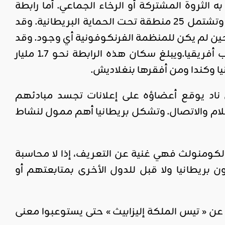
ثروة المشتركة أو الرخاء الجماعي. أما رابطة
الكومنولث، فهي منظمة تضم 53 دولة من مستعمرات بريطانية سابقة وتشتمل 25 منطقة تحت الحماية البريطانية. وقد
رت الرابطة في صيغتها المعروفة منذ إعلان « وستمينستر » عام 1931 حين لم يكن للمنظمة الفرنكوفونية أي وجود. وقد
أسستها بريطانيا وكندا وأستراليا وإيرلندا ونيوزيلندا ونيو فاوندلند وجنوب أفريقيا.ويبلغ سكان هذه الرابطة نحو 1.7 مليار
يا وكندا ومن أفقرها بنغلاديش.
ناد يوقع أعضاؤه على إعلانات تجسد مبادئهم
علام والاتصال. وتشكل بريطانيا أهم ممول لنشاط
الكومنولث فهي غنية عن التعريف، إذا لا محاسبة
 بريطانيا ولا قبل للدول الأخرى بمتابعتهم أو
عن « تيس الملكة إليزابيث » حتى يستوعبوا معنى