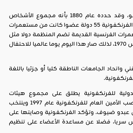
يعود وضع مصطلح الفرنكفونية إلى الجغرافي الفرنسي أونسيمروكولو، وقد حدده عام 1880 بأنه مجموع الأشخاص
والبلدان التي تستعمل اللغة الفرنسية في مواضيع عديدة. وتضم منظمة الفرنكفونية 55 دولة عضوا كانت من مستعمرات
افة إلى المستعمرات الفرنسية القديمة تضم المنظمة دولا مثل
بلجيكا ولوكسمبورغ ومقاطعة الكيبك الكندية. وقد تأسست يوم 20 مارس 1970، لذلك صار هذا اليوم يوما عالميا للاحتفال
واتحاد الجامعات الناطقة كليا أو جزئيا باللغة
فرنكفونية.
مة الدولية للفرنكفونية يطلق على مجموع هيئات
الفرنكفونية.ويجتمع مؤتمر الفرنكفونية كل سنتين، وقد تم إحداث منصب الأمين العام للفرنكفونية عام 1997 وينتخب
ق عبدو ضيوف. وتؤكد الفرنكفونية وصايتها على
يس سريا، فضلا عن مساعدة الأعضاء على تنظيم