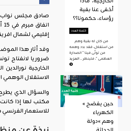
الخارجية، ماذا
أخفى عنا بقية
رؤساء، حكمونا؟؟
كلمة العدد
إقليمي لشمال افريقي
من كان له بقية وهم
من استقلال، فقد بدد وهمه
وقد أثار هذا الموضو
من تولّى فينا " الصدارة
ضروريا لانفتاح تو
العظمى "، فلينظر ...
المزيد
الخارجية نورالدين 
الاستقلال الوهمي ا
والسؤال الذي يطرح 
مكتب لها إذا كانت 
« حين يفضح
للاستعمار الفرنسي 
الكهرباء
وهم »دولة
نبذة عن منظم
الحداثة