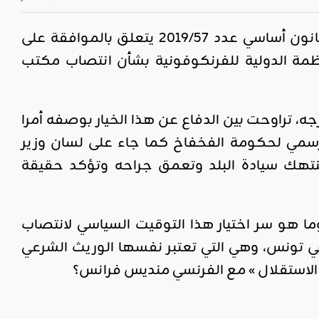
صادق مجلس نواب الشعب، يوم الثلاثاء 30 جوان 2020، على مشروع قانون أساسي عدد 2019/57 يتعلق بالموافقة على
التونسية والمنظمة الدولية للفرنكوفونية بشأن انتصاب مكتب
جه، تراوحت بين الدفاع عن هذا الخيار بوصفه أمرا
رسمي لحكومة الفخفاخ كما جاء على لسان وزير
ز، تنتهك سيادة البلد وتعمق جراحه وتؤكد حقيقة
ا هو سر اختيار هذا التوقيت السياسي لانتصاب
ي تونس، وهي التي تعتبر نفسها الوريث الشرعي
 الاستقلال » مع الفرنسي منديس فرانس؟