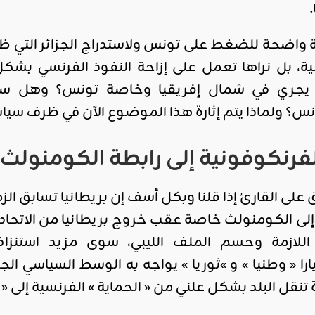
اقليمي ودولي
واضحة للضغط على تونس ولاستدراج الجزائر التي ظ
صدور
ة، بل نراها تعمل على إزاحة النفوذ الفرنسي بشكل 
العدد 601
ا يجري في شمال إفريقيا وخاصة تونس؟ وهل ستق
من جريدة
التحرير
نس؟ ولماذا يتم إثارة هذا الموضوع الآن في ظرف سيا
ahmed
- juillet 26,
رنكوفونية إلى رابطة الكومنولث
2026
0
 على القارئ إذا قلنا وبكل أسف إن بريطانيا تسابق 
Read More
إلى الكومنولث خاصة عقب خروج بريطانيا من الاتحاد 
ة اللازمة وحسم الملف الليبي، سوى مزيد استنز
ا « وطنيا » و »ثوريا » يواجه به الوسط السياسي الج
قل البلد بشكل علني من « الحماية » الفرنسية إلى « ال