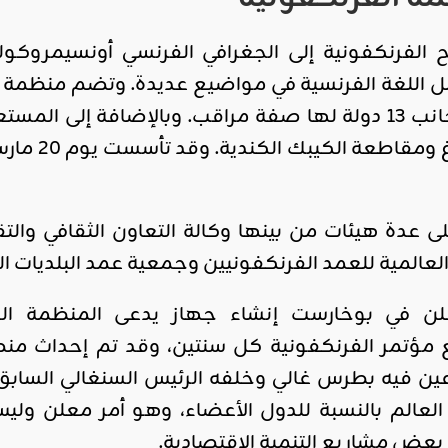
فرنسا سابقا، وإلى جانب 13 دولة لها صفة مراقب. وبالإض
دة هيئات من بينها وكالة التعاون الثقافي والتقني 
لعالمية للعمد الفرنكفونيين وجمعية عمد البلديات ال
ذ عام 1998 أعلن في بوخارست إنشاء جهاز يدعى المنظ
عين فيه بطرس غالي وخلفه الرئيس السنغالي الساب
العالم بالنسبة للدول الأعضاء، وهو أمر معلن ول
 بعض مشاريع التنمية الاقتصادية.