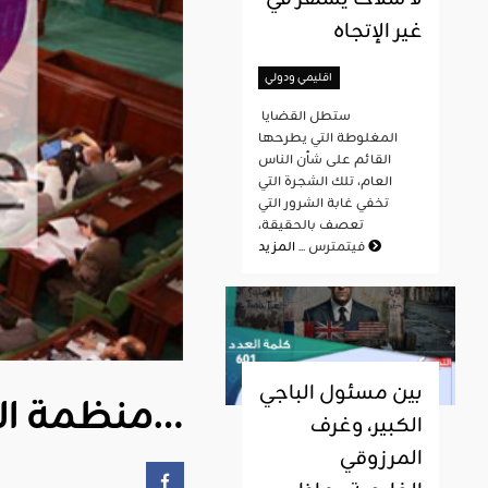
غير الإتجاه
اقليمي ودولي
ستطل القضايا
المغلوطة التي يطرحها
القائم على شأن الناس
العام، تلك الشجرة التي
تخفي غابة الشرور التي
تعصف بالحقيقة،
المزيد
فيتمترس ...
بين مسئول الباجي
منظمة الفرنكوفونية: بوابة استعمارية، وما خفي كان أعظم…
الكبير، وغرف
المرزوقي