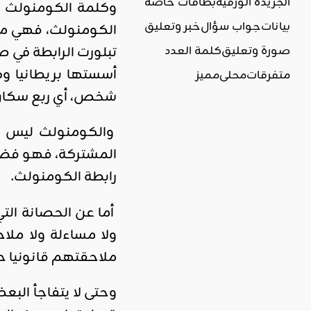
الجريدة الورقية
بطاقات خاصة
وكلمة الكومنولث ه
بيانات
جواب سؤال
خبر وتعليق
صورة وتعليق
كلمة العدد
متفرقات
محلي
مميز
شخص، أي ربع سكان ال
والكومنولث ليس ات
المشتركة، فهو فضاء 
رابطة الكومنولث.
أما عن الحصانة الت
ولا مساءلة ولا ملا
ملاحقتهم قانونيا ح
وحتى لا يتفاجأ البع