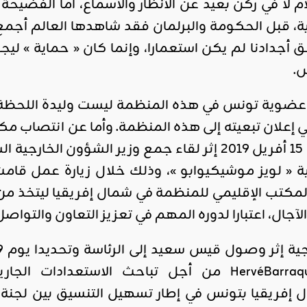
م لا في ركن بعيد عن الأنظار والأسماع، أما الفضيحة
، قبل الحكومة والبرلمان فقد شاهدها العالم أجمع،
ق أجدادنا لم يكن استعمارا، وإنما كان « حماية » 
س.
في إعلان تبعيته إلى هذه المنظمة. وأما عن انتصا
كان الإعلان عنه يوم 15 أفريل 2019 إثر لقاء جمع وزي
ة « لويز موشيكيوابو »، وذلك خلال زيارة عمل قامت 
ا المكتب الإقليمي للمنظمة في شمال إفريقيا ليتخذ 
لآجال، اعتبارا لدوره المهم في تعزيز التعاون والتوا
الفرنكوفونية HervéBarraquand من أجل تباحث الاس
 إفريقيا بتونس في إطار تسهيل التنسيق بين لجنة