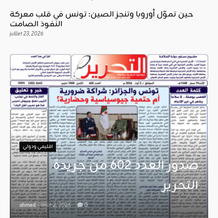
حين تموّل أوروبا وتنجز الصين: تونس في قلب معركة
النفوذ الصامت
juillet 23, 2026
اقليمي ودولي
صدور العدد 602 من جريدة
التحرير
ahmed
- août 2, 2026
0