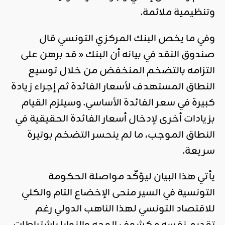
وتنظيمية ملائمة.
وفي ما يخص البنك المركزي التونسي قال
صندوق النقد في بيانه أن البنك « قد برهن على
التزامه بالتضخم المنخفض من خلال توسيع
النطاق المستهدف لأسعار الفائدة ثم إجراء زيادة
كبيرة في سعر الفائدة الأساسي. وسيلزم القيام
بزيادات أخرى لإدخال أسعار الفائدة الحقيقية في
النطاق الموجب، ما لم ينحسر التضخم بوتيرة
سريعة.
يأتي هذا البيان ليؤكّد مواصلة الحكومة
التونسية في السير منحى الإخضاع التام والكلي
للاقتصاد التونسي لهذا الناهب الدولي رغم
تقديم نفسه مكشوف الوجه والنوايا باشتراطات