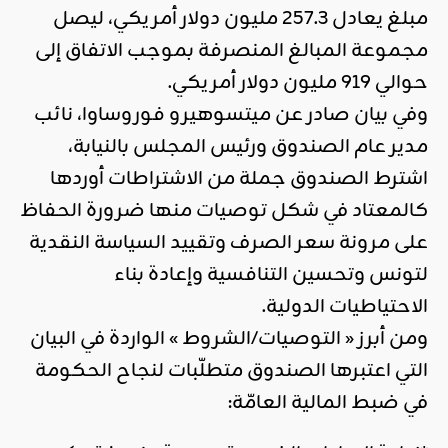
مبلغ يعادل 257.3 مليون دولار أمريكي، ليصل
مجموعة المبالغ المنصرفة بموجب الاتفاق إلى
حوالي 919 مليون دولار أمريكي.
وفي بيان صادر عن ميتسوهيرو فوروساوا، نائب
مدير عام الصندوق ورئيس المجلس بالنيابة،
اشترط الصندوق جملة من الاشتراطات أوردها
كالمعتاد في شكل توصيات منها ضرورة الحفاظ
على مرونة سعر الصرف وتقييد السياسة النقدية
لتونس وتحسين التنافسية وإعادة بناء
الاحتياطيات الدولية.
ومن أبرز « التوصيات/الشروط » الواردة في البيان
التي اعتبرها الصندوق متطلّبات لنجاح الحكومة
في ضبط المالية العامّة: