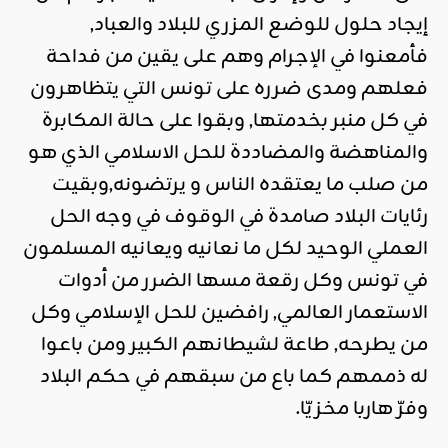
إيجاد حلول للوضع المزري للبلاد والعباد,
فأمعنوا في الإجرام وهم على يقين من فداحة
فعلهم ومدى ضرره على تونس التي يتظاهرون
في كل منبر بخدمتها, وبقوا على حالة المكابرة
والمناهضة والمضاددة للحل الاسلامي الذي هو
من صلب ما يعتقده الناس و يرتضونه,وبقيت
رئايات البلاد صامدة في الوقوف في وجه الحل
العملي الوحيد لكل ما نعانيه ويعانيه المسلمون
في تونس وكل رقعة مسها الضرر من أدوات
الاستعمار العالمي, رافضين للحل الإسلامي وكل
من يطرحه, طاعة لشيطانهم الكبير ومن باعوا
له ذممهم كما باع من سبقهم في حكم البلاد
وفرّ هاربا مخزيّا.