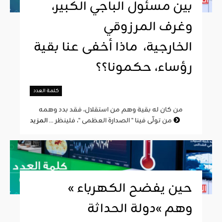
بين مسئول الباجي الكبير،
وغرف المرزوقي
الخارجية، ماذا أخفى عنا بقية
رؤساء، حكمونا؟؟
كلمة العدد
من كان له بقية وهم من استقلال، فقد بدد وهمه
المزيد
من تولّى فينا " الصدارة العظمى "، فلينظر ...
« حين يفضح الكهرباء
وهم »دولة الحداثة