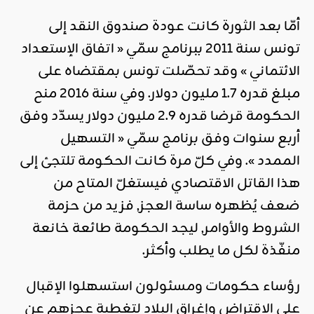
أمّا بعد الثورة كانت عودة صندوق النقد إلى
تونس سنة 2011 ببرنامج سمّي « اتفاق الإستعداد
الائتماني » وقد تحصّلت تونس بمقتضاه على
مبلغ قدره 1.7 مليون دولار. وفي سنة 2016 منح
الحكومة قرضا قدره 2.9 مليون دولار يسدّد وفق
أربع سنوات وفق برنامج سمّي « التسهيل
الممدد ». وفي كلّ مرة كانت الحكومة تلتجئ إلى
هذا القاتل الاقتصادي فيستغلّ المتاح من
ضعف يُظهره ساسة العجز, فزيد من حزمة
الشروط والأوامر, ليجد الحكومة طائعة خانعة
منفّذة لكل ما يطلب وأكثر.
رؤساء حكومات ومسئولون استسهلوا الإقبال
على الاقتراض وإغراق البلاد لتغطية عجزهم عن