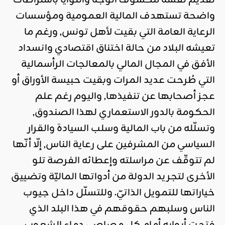
واضحة تستهدف المالية العمومية ومؤسسات
الرعاية العامة التي بقيت لأهل تونس, ورغم ما
تعيشه البلاد من حالة اختناق اقتصادي وانسداد
الأفق في المجال المالي بالمعالجات الرأسمالية
التي طُرحت عديد المرات وبقيت حبيسة الأوراق أو
عجز أصحابها عن تنفيذها, واليوم رغم علم
الحكومة بالدور الاستعماري لهذا الصندوق,
وتسلّله من باب المالية وسلب السيادة والقرار
السياسي من المشرفين على رعاية الناس, إلّا أنّها
لم تتوقّف عن مراسلته وإعطائه الفرصة تلو
الأخرى لتجريد الدولة من أدواتها الماليّة وتضييق
خياراتها للتمويل الذاتيّ. وللتسلّل داخل جيوب
الناس وسلبهم حقوقهم في هذا البلد الذي
فتحت أبوابه أمام كل مصاصي دماء الشعوب