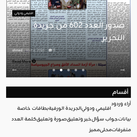
اقليمي ودولي
صدور العدد 602 من جريدة
التحرير
ahmed
- août 2, 2026
0
Read More
أقسام
آراء وردود
اقليمي ودولي
الجريدة الورقية
بطاقات خاصة
بيانات
جواب سؤال
خبر وتعليق
صورة وتعليق
كلمة العدد
متفرقات
محلي
مميز