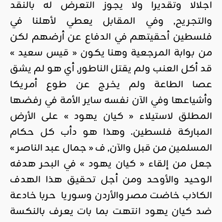
اجلالا وتقديرا ولا يجوز التعرض له بالنقد
والتجريح, وفي المقابل يعطي لأهلنا في
فلسطين أحقيتهم في الدفاع عن أرضهم لكن
من بوابة المرجعية وهنا يكون « قيس سعيد »
قد أكل العنب ولم يقتل الناطور, أي هو لم يشق
عصا الطاعة ولم يخرج عن طوع أمريكا
وأشياعها وفي الآن نفسه ساير الأمة في رفضها
المطلق لاستيلاء « كيان يهود » على الأرض
المباركة فلسطين. وهذا هو دأب كل حكام
المسلمين من قبل والآن, ف « جمال عبد الناصر »
جعل من إلقاء « كيان يهود » في البحر هدفه
الوحيد والأوحد ومن أجل تحقيق هذا الهدف
الكاذب خاضت مصر والأردن وسوريا حربا خادعة
ضد كيان يهود انتهت بما بات يعرف بالنكسة