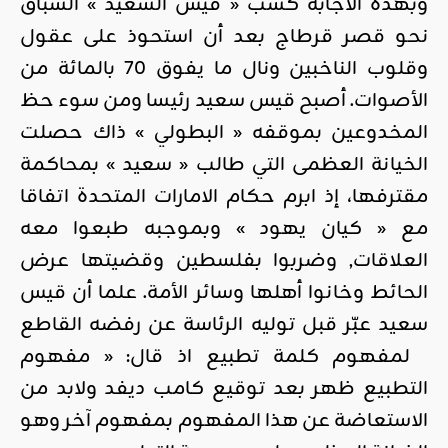
وبهذه الاجابة كسب « قيس السعيد » السباق
نحو قصر قرطاج بعد أن استحوذ على عقول
وقلوب الناخبين ونال ما يفوق 70 بالمائة من
الأصوات. أصبح قيس سعيد رئيسا ومن سوء حظ
المخدوعين بموقفه « البطولي » ذاك حصلت
الخيانة العظمى التي طالب « سعيد » بمحاكمة
مقترفها، إذ ابرم حكام الامارات المتحدة اتفاقا
مع « كيان يهود » وبموجبه طبعوا معه
العلاقات, وضربوا بفلسطين وقضيتها عرض
الحائط وخانوا أهلها وسائر الأمة. علما أن قيس
سعيد عبّر قبل توليه الرئاسة عن رفضه القاطع
لمفهوم كلمة تطبيع اذ قال: « مفهوم
التطبيع ظهر بعد توقيع كامب ديفد ولابد من
الاستعاضة عن هذا المفهوم بمفهوم آخر وهو