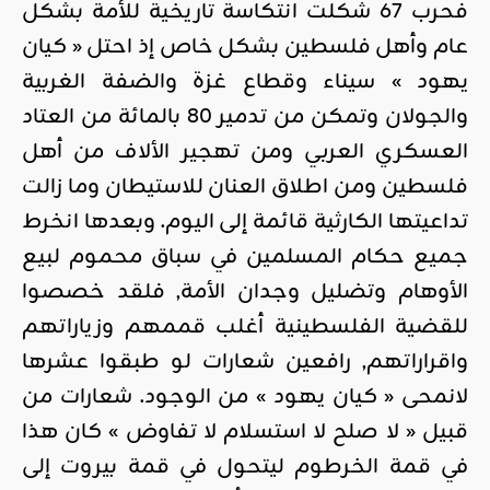
فحرب 67 شكلت انتكاسة تاريخية للأمة بشكل
عام وأهل فلسطين بشكل خاص إذ احتل « كيان
يهود » سيناء وقطاع غزة والضفة الغربية
والجولان وتمكن من تدمير 80 بالمائة من العتاد
العسكري العربي ومن تهجير الألاف من أهل
فلسطين ومن اطلاق العنان للاستيطان وما زالت
تداعيتها الكارثية قائمة إلى اليوم. وبعدها انخرط
جميع حكام المسلمين في سباق محموم لبيع
الأوهام وتضليل وجدان الأمة, فلقد خصصوا
للقضية الفلسطينية أغلب قممهم وزياراتهم
واقراراتهم, رافعين شعارات لو طبقوا عشرها
لانمحى « كيان يهود » من الوجود. شعارات من
قبيل « لا صلح لا استسلام لا تفاوض » كان هذا
في قمة الخرطوم ليتحول في قمة بيروت إلى