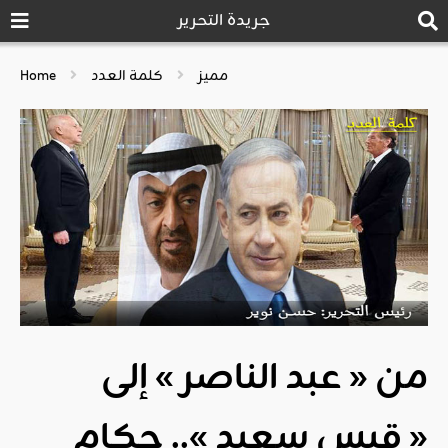
جريدة التحرير
مميز
كلمة العدد
Home
من « عبد الناصر » إلى
« قيس سعيد ».. حكام