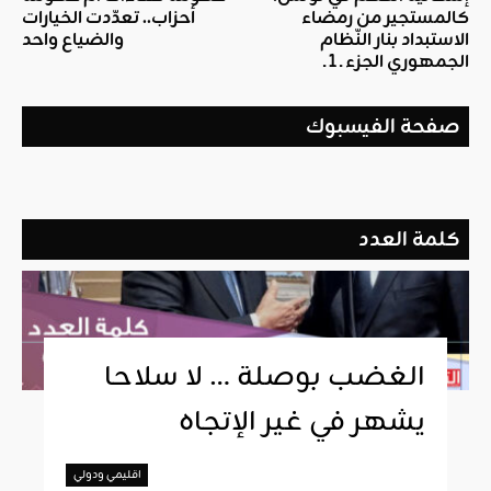
كالمستجير من رمضاء
أحزاب.. تعدّدت الخيارات
الاستبداد بنار النّظام
والضياع واحد
الجمهوري الجزء ـ 1 ـ
صفحة الفيسبوك
كلمة العدد
الغضب بوصلة … لا سلاحا
يشهر في غير الإتجاه
اقليمي ودولي