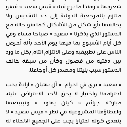
شعوبها » وهذا ما برع فيه « قيس سعيد » فهو
ملتزم بالمرجعية الدولية إلى حد التقديس ولا
يخالفها بأي شكل من الأشكال كما هو حاله مع
الدستور الذي يذكرنا « سعيد » صباحا مساء وفي
كل أيام الأسبوع بما فيها يوم الأحد بأنه أحرص
الناس على تطبيقيه وعلى الالتزام التام بكل ما ورد
بين دفتيه من فصول وكأن من سبقه خالف
الدستور سبب بليتنا ومصدر كل أوجاعنا.
« سعيد » يرى في اجرام » آل نهيان » ارادة يجب
احترامها واختيار لا يحق لأحد الاعتراض عليه.
مباركة جرائم « كيان يهود » وتبييضها
واعطاؤها المشروعية في نظر « قيس سعيد » لا
يتعدى كونه اختيارا يجب على الجميع الانحناء له