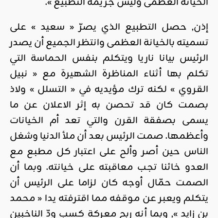
الخيانة العظمى وليس جريمة التطبيع ».
إذن, حصل التطبيع الذي يصرّ « سعيد » على
تسميته بالخيانة العظمى وانتظر الجميع أن يصدر
الرئيس بيانا ناريا ويتكلم بنفس الحماسة التي
تكلم بها أثناء المناظرة الشهيرة مع « نبيل
القروي » لكنه ترك مؤيديه في « التسلل » ولاذ
بصمت كان قد تحصن به إثر الاعلان عن ما
يسمى بصفقة القرن والتي تعد أم الخيانات
وأعظمها. صمت الرئيس بعد أن ملأ الدنيا وشغل
الناس حين أصر وألح على اعتبار كل مطبع مع
العدو خائنا تجب معاقبته على خيانته. وبما أن
الصمت حمّال أوجه كان لزاما على الرئيس أن
يتكلم ويعبر عن موقفه مما اقترفته يدا « محمد
بن زايد », وبما أنه ربح معركة كسب ودّ الناخبين