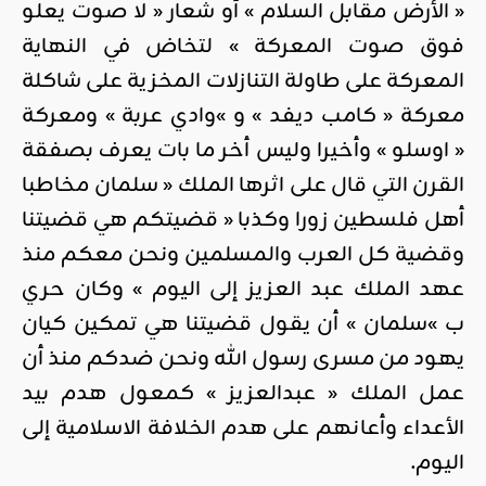
« الأرض مقابل السلام » أو شعار « لا صوت يعلو
فوق صوت المعركة » لتخاض في النهاية
المعركة على طاولة التنازلات المخزية على شاكلة
معركة « كامب ديفد » و »وادي عربة » ومعركة
« اوسلو » وأخيرا وليس أخر ما بات يعرف بصفقة
القرن التي قال على اثرها الملك « سلمان مخاطبا
أهل فلسطين زورا وكذبا « قضيتكم هي قضيتنا
وقضية كل العرب والمسلمين ونحن معكم منذ
عهد الملك عبد العزيز إلى اليوم » وكان حري
ب »سلمان » أن يقول قضيتنا هي تمكين كيان
يهود من مسرى رسول الله ونحن ضدكم منذ أن
عمل الملك « عبدالعزيز » كمعول هدم بيد
الأعداء وأعانهم على هدم الخلافة الاسلامية إلى
اليوم.