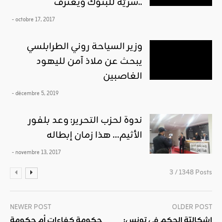
سريّة للبنوك ويعترف..
- octobre 17, 2017
وزير السياحة روني الطرابلسي
يبحث عن ملاذ آمن لليهود
الغاصبين
- décembre 5, 2019
ندوة لحزب التحرير: وعد بلفور
الأثيم… هذا زمان إبطاله
- novembre 13, 2017
3 / 1348 Posts
NEWER POST
OLDER POST
إشكاليّة الحكم في تونس:
حكومة كفاءات أم حكومة