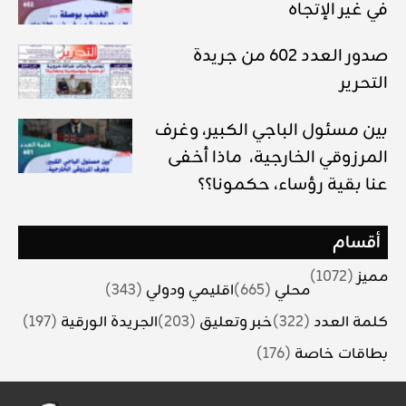
في غير الإتجاه
صدور العدد 602 من جريدة
التحرير
بين مسئول الباجي الكبير، وغرف
المرزوقي الخارجية، ماذا أخفى
عنا بقية رؤساء، حكمونا؟؟
أقسام
مميز
(1072)
محلي
(665)
اقليمي ودولي
(343)
كلمة العدد
(322)
خبر وتعليق
(203)
الجريدة الورقية
(197)
بطاقات خاصة
(176)