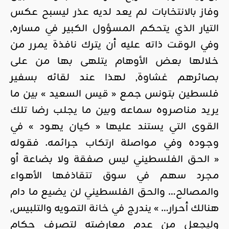
وفاز بالانتخابات لم يعد لديه عذر ليسبح عكس
التيار الذي يتحكم المسؤول الكبير في مساره,
وفي الوقت ذاته عليه أن يترك نافذة يمرر من
خلالها بعض الأوهام يتلهى بها من على
بصائرهم غشاوة, لهذا عند لقائه بسفير
فلسطين بتونس جمع « قيس السعيد » بين ما
يريد مناصروه سماعه وبين ما يجلب رضا تلك
القوى التي يستند عليها « كيان يهود » في
وجوده وفي مواصلة ارتكاب جرائمه. فقوله
« الحق الفلسطيني ليس صفقة ولا بضاعة أو
مجرد سهم في سوق تتقاذفها الأهواء
والمصالح… والحق الفلسطيني لن يضيع ما دام
هنالك أحرار… » يندرج في خانة التمويه والتلبيس,
وليجعل من عدم معارضته لتصرف حكام