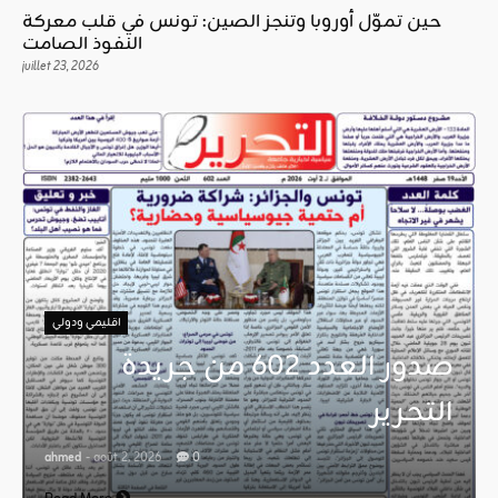
حين تموّل أوروبا وتنجز الصين: تونس في قلب معركة
النفوذ الصامت
juillet 23, 2026
اقليمي ودولي
صدور العدد 602 من جريدة
التحرير
ahmed
- août 2, 2026
0