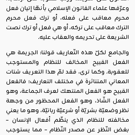
وعرّفها علماء القانون الإسلامي بأنهّا إتيان فعل
محرم معاقب على فعله، أو ترك فعل محرم
الترك معاقب على تركه، أو هي فعل أو ترك نصت
الشريعة على تحريمه والعقاب عليه.
والجامع لكلّ هذه التّعاريف قولنا: الجريمة هي
الفعل القبيح المخالف للنظام والمستوجب
للعقوبة. وكما ترى، فقد لمّ هذا التعريف شتات
المعاني المتناثرة في مختلف التعاريف؛ فالفعل
القبيح هو الفعل المنتهك لعرف الجماعة، وهو
الفعل الشّاذ، وهو الفعل المحظور من وجهة
نظر وضعيّة بشريّة أو شرعيّة ربانيّة، وهو ما يعني
مخالفته للنظام الذي ينظّم أفعال الإنسان –
بغض النّظر عن مصدر النّظام – مما يستوجب