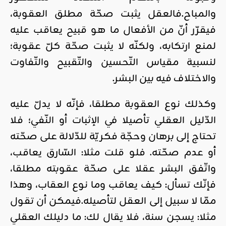
والمباح.فالعقل يثبت صحّة مطلق العقوبة،
فيقرّر أنّ من الأفعال ما هو قبيح يعاقب عليه
لمنع ارتكابه، ولكنّه لا يثبت صحّة كلّ عقوبة؛
لنسبية مقياس التّحسين والتّقبيح والتّفاوت
والاختلاف فيه بين البشر.
وكذلك نوع العقوبة مطلقا، فإنّه لا يدلّ عليه
الدّليل العقلي تأصيلا في الإثبات أو النّفي؛ فلا
تحتاج إلى برهان وحجّة فكريّة للدّلالة على صحّته
أو عدم صحّته. فلو قلت مثلا: السّارق يعاقب،
واتّفق البشر عقلا على صحّة عقوبته مطلقا،
فإنّك تسأل: كيف يعاقب وما نوع العقاب، وهذا
ممّا لا سبيل إلى العقل لتأصيله.فيمكن أن تقول
مثلا: يسجن سنة، فلا يقال لك: ما دليلك العقلي