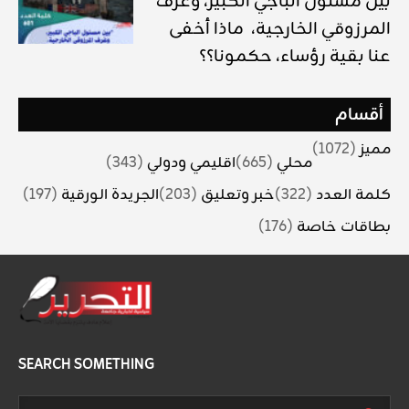
بين مسئول الباجي الكبير، وغرف
المرزوقي الخارجية، ماذا أخفى
عنا بقية رؤساء، حكمونا؟؟
أقسام
مميز
(1072)
محلي
(665)
اقليمي ودولي
(343)
كلمة العدد
(322)
خبر وتعليق
(203)
الجريدة الورقية
(197)
بطاقات خاصة
(176)
SEARCH SOMETHING