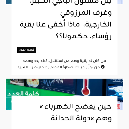
بين مسئول الباجي الكبير،
وغرف المرزوقي
الخارجية، ماذا أخفى عنا بقية
رؤساء، حكمونا؟؟
كلمة العدد
من كان له بقية وهم من استقلال، فقد بدد وهمه
المزيد
من تولّى فينا " الصدارة العظمى "، فلينظر ...
« حين يفضح الكهرباء
وهم »دولة الحداثة