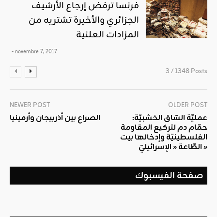
فرنسا ترفض إرجاع الأرشيف
الجزائري والأخيرة تشتريه من
المزادات العلنية
- novembre 7, 2017
3 / 1348 Posts
NEWER POST
OLDER POST
عمليّة السّاق الخشبيّة:
الصراع بين أذربيجان وأرمينيا
حمّام دم لتركيع المقاومة
الفلسطينيّة وإدخالها بيت
الطّاعة « الإسرائيليّ »
صفحة الفيسبوك