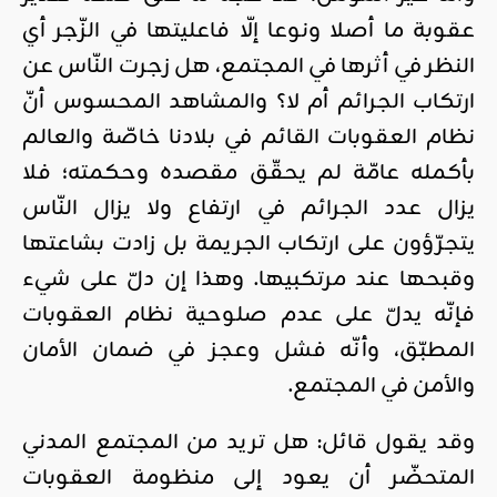
عقوبة ما أصلا ونوعا إلّا فاعليتها في الزّجر أي
النظر في أثرها في المجتمع، هل زجرت النّاس عن
ارتكاب الجرائم أم لا؟ والمشاهد المحسوس أنّ
نظام العقوبات القائم في بلادنا خاصّة والعالم
بأكمله عامّة لم يحقّق مقصده وحكمته؛ فلا
يزال عدد الجرائم في ارتفاع ولا يزال النّاس
يتجرّؤون على ارتكاب الجريمة بل زادت بشاعتها
وقبحها عند مرتكبيها. وهذا إن دلّ على شيء
فإنّه يدلّ على عدم صلوحية نظام العقوبات
المطبّق، وأنّه فشل وعجز في ضمان الأمان
والأمن في المجتمع.
وقد يقول قائل: هل تريد من المجتمع المدني
المتحضّر أن يعود إلى منظومة العقوبات