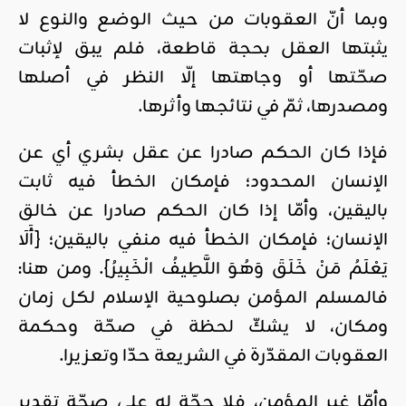
وبما أنّ العقوبات من حيث الوضع والنوع لا
يثبتها العقل بحجة قاطعة، فلم يبق لإثبات
صحّتها أو وجاهتها إلّا النظر في أصلها
ومصدرها، ثمّ في نتائجها وأثرها.
فإذا كان الحكم صادرا عن عقل بشري أي عن
الإنسان المحدود؛ فإمكان الخطأ فيه ثابت
باليقين، وأمّا إذا كان الحكم صادرا عن خالق
الإنسان؛ فإمكان الخطأ فيه منفي باليقين؛ {أَلَا
يَعْلَمُ مَنْ خَلَقَ وَهُوَ اللَّطِيفُ الْخَبِيرُ}. ومن هنا:
فالمسلم المؤمن بصلوحية الإسلام لكل زمان
ومكان، لا يشكّ لحظة في صحّة وحكمة
العقوبات المقدّرة في الشريعة حدّا وتعزيرا.
وأمّا غير المؤمن، فلا حجّة له على صحّة تقدير