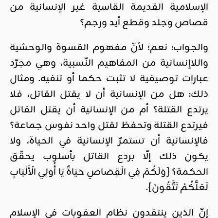
الإسلامية القديمة القاسية غير الإنسانية من
قصاص وجلد وقطع أيد ورجم؟
والجواب: نعم؛ لأنّ مفهوم القسوة والوحشية
واللاإنسانية من المفاهيم النّسبية، وهي مجرّد
عبارات توصيفية لا تثبت حكما أو تنفيه. ومثال
ذلك: هل من الإنسانية أن لا يقتل القاتل، فلا
يرتدع القتلة؟ أم من الإنسانية أن يقتل القاتل
فيرتدع القتلة وتحفظ لقتل واحد نفوس جماعة؟
فالإنسانية أن تستمرّ الإنسانية في الحياة، ولا
يكون ذلك إلّا بردع القاتل بأسلوب يحقّق
الحكمة؟ {وَلَكُمْ فِي الْقِصَاصِ حَيَاةٌ يَا أُولِي الْأَلْبَابِ
لَعَلَّكُمْ تَتَّقُونَ}.
إنّ الذين ينتقدون نظام العقوبات في الإسلام