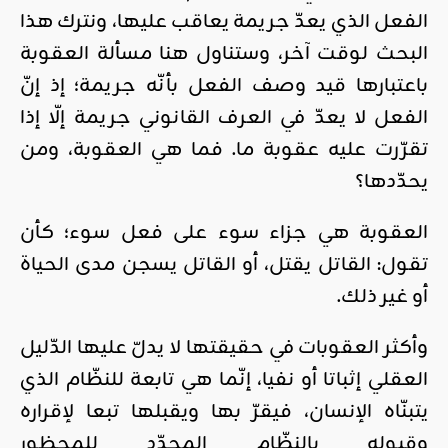
الفعل الذي يعدّ جريمة يعاقب عليها، ونترك هذا
البحث لوقت آخر، وستناول هنا مسألة العقوبة
باعتبارها قيد وصف الفعل بأنّه جريمة؛ إذ إنّ
الفعل لا يعدّ في العرف القانوني جريمة إلّا إذا
تقرّرت عليه عقوبة ما. فما هي العقوبة، ومن
يحدّدها؟
العقوبة هي جزاء سوء على فعل سوء؛ كأن
تقول: القاتل يقتل، أو القاتل يسجن مدى الحياة
أو غير ذلك.
وأكثر العقوبات في حقيقتها لا يدلّ عليها الدّليل
العقلي إثباتا أو نفيا، إنّما هي تابعة للنظّام الذي
يتبنّاه الإنسان، فيقرّ بها ويقبلها تبعا لإقراره
وقبوله بالنظّام المحدّد للمحظور