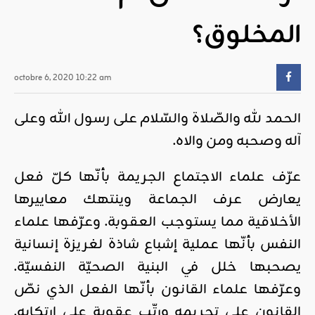
المخلوق؟
octobre 6, 2020 10:22 am
الحمد لله والصّلاة والسّلام على رسول الله وعلى
آله وصحبه ومن والاه.
عرّف علماء الاجتماع الجريمة بأنّها كلّ فعل
يعارض عرف الجماعة وينتهك معاييرها
الأخلاقية مما يستوجب العقوبة. وعرّفها علماء
النفس بأنّها عملية إشباع شاذة لغريزة إنسانية
يصحبها خلل في البنية الصحيّة النفسيّة.
وعرّفها علماء القانون بأنّها الفعل الذي نصّ
القانون على تحريمه ورتّب عقوبة على ارتكابه.