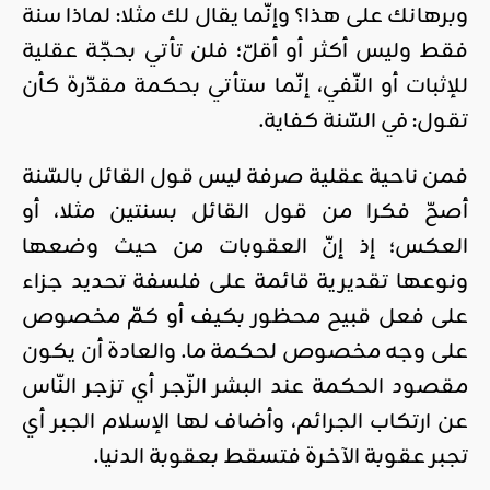
وبرهانك على هذا؟ وإنّما يقال لك مثلا: لماذا سنة
فقط وليس أكثر أو أقلّ؛ فلن تأتي بحجّة عقلية
للإثبات أو النّفي، إنّما ستأتي بحكمة مقدّرة كأن
تقول: في السّنة كفاية.
فمن ناحية عقلية صرفة ليس قول القائل بالسّنة
أصحّ فكرا من قول القائل بسنتين مثلا، أو
العكس؛ إذ إنّ العقوبات من حيث وضعها
ونوعها تقديرية قائمة على فلسفة تحديد جزاء
على فعل قبيح محظور بكيف أو كمّ مخصوص
على وجه مخصوص لحكمة ما. والعادة أن يكون
مقصود الحكمة عند البشر الزّجر أي تزجر النّاس
عن ارتكاب الجرائم، وأضاف لها الإسلام الجبر أي
تجبر عقوبة الآخرة فتسقط بعقوبة الدنيا.