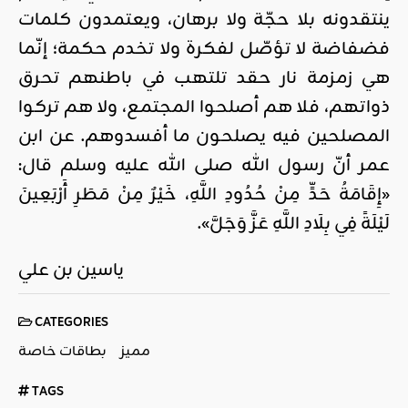
ينتقدونه بلا حجّة ولا برهان، ويعتمدون كلمات
فضفاضة لا تؤصّل لفكرة ولا تخدم حكمة؛ إنّما
هي زمزمة نار حقد تلتهب في باطنهم تحرق
ذواتهم، فلا هم أصلحوا المجتمع، ولا هم تركوا
المصلحين فيه يصلحون ما أفسدوهم. عن ابن
عمر أنّ رسول الله صلى الله عليه وسلم قال:
«إِقَامَةُ حَدٍّ مِنْ حُدُودِ اللَّهِ، خَيْرٌ مِنْ مَطَرِ أَرْبَعِينَ
لَيْلَةً فِي بِلَادِ اللَّهِ عَزَّ وَجَلَّ».
ياسين بن علي
CATEGORIES
مميز
بطاقات خاصة
TAGS