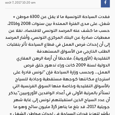
août 7, 2017 10:20 am
« فقدت السياحة التونسية ما لا يقل عن 6300 موطن
شغل، على مدى الفترة الممتدة بين سنوات 2008 و2016،
حسب ما كشف عنه المرصد التونسي للاقتصاد، نقلا عن
معطيات صادرة عن البنك المركزي التونسي. وأشار المرصد
إلى أن إحداث فرص العمل في قطاع السياحة تأثر بتقلبات
الطلب الخارجي من الأسواق المستهدفة
التقليدية (الأوروبية)، ملاحظا أن أزمة الرهن العقاري
الدولية لسنة 2009 كانت وراء تدهور خلق فرص
العمل… وبحسب وزارة السياحة فإن “تونس قادرة على
استرجاع مكانتها كوجهة مستقطبة وجاذبة للسياح
بالأسواق التقليدية وخاصة منها السوق الفرنسية التي
تستأثر بالمرتبة الأولى في أعداد الوافدين الأوروبيين”.يذكر
أن عدد السياح الذين استقبلتهم تونس إلى غاية شهر
جويلية 2017، قد بلغ ما يناهز 5ر3 مليون سائح وهو ما
يؤشر لتعزيز قدرات السياحة في إحداث مواطن الشغل »