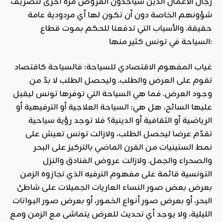
رجال الأعمال الذين سيأخذون القروض مرة أخرى لتصريف
شؤونهم الخاصة دون أن تكون لها أي مردودية عامة
حقيقة. والأسباب التي تدفعنا للحكم بموت قطاع
السياحة في تونس كثير منها:
غياب المفهوم الاقتصادي للسياحة: فالسياحة كاقتصاد
تقوم على العرض والطلب. وليحصل الطلب لا بدّ من
وجود العرض. فما هي السياحة التي توفرها تونس ليقبل
عليها السائح، هل هي: السياحة العلاجية أو الترفيهية أو
الرياضية أو الثقافية أو الدينية؟ فلا توجد رؤية سياحية
تقدّم عرضا ليحصل الطلب، ولازالت تونس تعيش على
نمط الستينيات من القرن الماضي بالتركيز على البحر
والصحراء والجمل. ولازالت عروض الفنادق والنزل
التونسية قائمة على مفهوم الترفيه الذي تجازوه الزمن
بعرض بعض صور النساء العاريات الجميلات على شاطئ
البحر، أو بعرض صور أنواع الخمور، أو بعرض صور البواتات
الليلية، ولا يوجد أي تحديث للعرض يتماشى مع الزمن ومع