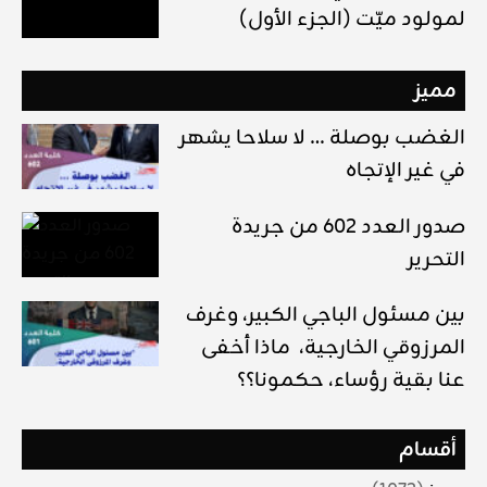
لمولود ميّت (الجزء الأول)
مميز
الغضب بوصلة … لا سلاحا يشهر
في غير الإتجاه
صدور العدد 602 من جريدة
التحرير
بين مسئول الباجي الكبير، وغرف
المرزوقي الخارجية، ماذا أخفى
عنا بقية رؤساء، حكمونا؟؟
أقسام