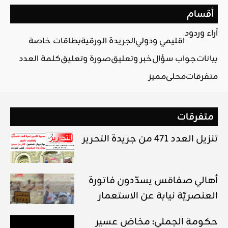
أقسام
آراء وردود
اقليمي ودولي
الجريدة الورقية
بطاقات خاصة
بيانات
جواب سؤال
خبر وتعليق
صورة وتعليق
كلمة العدد
متفرقات
محلي
مميز
متفرقات
تنزيل العدد 471 من جريدة التحرير
أهالي صفاقس يسدّدون فاتورة
العنصريّة نيابة عن الاستعمار
حكومة الجملي: مخاض عسير