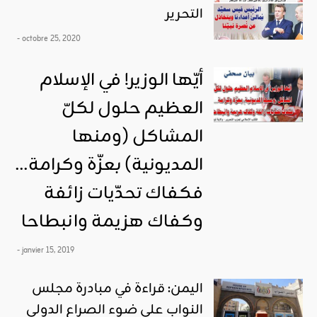
التحرير
- octobre 25, 2020
أيّها الوزير! في الإسلام
العظيم حلول لكلّ
المشاكل (ومنها
المديونية) بعزّة وكرامة…
فكفاك تحدّيات زائفة
وكفاك هزيمة وانبطاحا
- janvier 15, 2019
اليمن: قراءة في مبادرة مجلس
النواب على ضوء الصراع الدولي