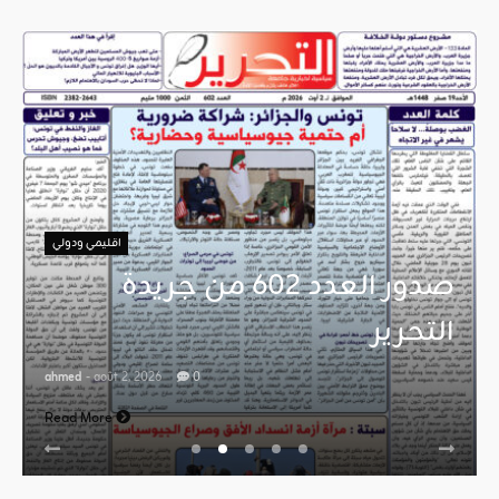
اقليمي ودولي
صدور العدد 602 من جريدة
التحرير
ahmed
- août 2, 2026
0
Read More