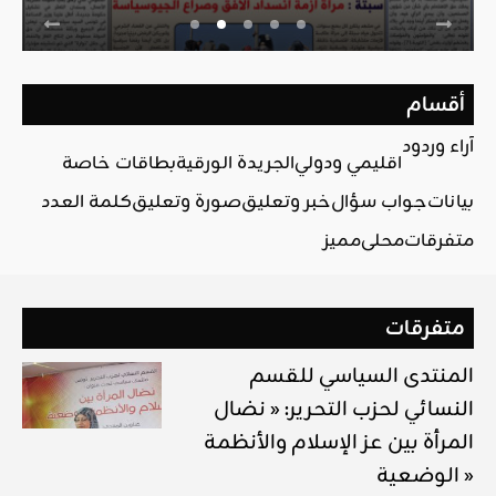
أقسام
آراء وردود
اقليمي ودولي
الجريدة الورقية
بطاقات خاصة
بيانات
جواب سؤال
خبر وتعليق
صورة وتعليق
كلمة العدد
متفرقات
محلي
مميز
متفرقات
المنتدى السياسي للقسم
النسائي لحزب التحرير: « نضال
المرأة بين عز الإسلام والأنظمة
الوضعية »