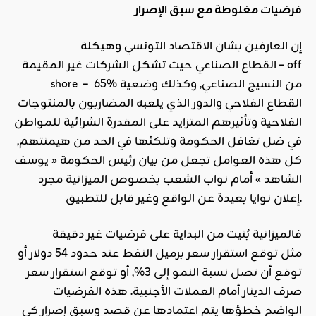
فرضيات مغلوطة مع سبق الإصرار
إن العارفين بشان الاقتصاد التونسي وهيكلة
القطاع الصناعي حيث تشكل الشركات غير المقيمة – off
shore – 65% من النسيج الصناعي, وكذلك وضعية
القطاع الفلاحي والدور الذي يلعبه المضاربون بالمنتوجات
الفلاحية وتأثيرهم المتزايد على المقدرة الشرائية للمواطن
في ضل تغافل الحكومة وتلكئها في الحد من هيمنتهم,
كل هذه العوامل تجعل من بيان رئيس الحكومة « يوسف
الشاهد » أمام نواب الشعب بخصوص الميزانية مجرد
إعلان نوايا بعيدة عن الواقع وغير قابل للتطبيق.
فالميزانية بُنيت من البداية على فرضيات غير دقيقة
مثل توقع استقرار سعر برميل النفط عند حدود 54 دولار أو
توقع أن تصل نسبة النمو إلى 3%, أو توقع استقرار سعر
صرف الدينار أمام العملات الأجنبية. هذه الفرضيات
الواضح خطؤها يتم اعتمادها عن قصد وسبق إصرار كي