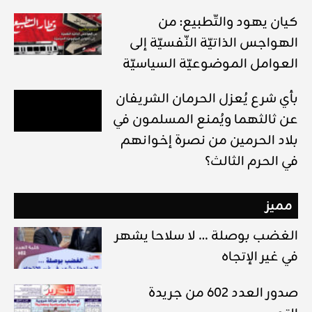
كيان يهود والتّطبيع: من
الهواجس الذاتيّة النّفسيّة إلى
العوامل الموضوعيّة السياسيّة
بأي شرع يُعزل الحرمان الشريفان
عن ثالثهما ويُمنع المسلمون في
بلاد الحرمين من نصرة إخوانهم
في الحرم الثالث؟
مميز
الغضب بوصلة … لا سلاحا يشهر
في غير الإتجاه
صدور العدد 602 من جريدة