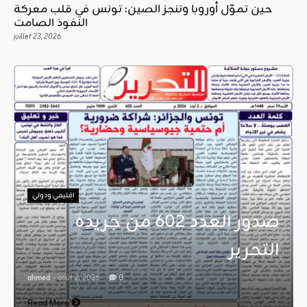
حين تموّل أوروبا وتنجز الصين: تونس في قلب معركة
النفوذ الصامت
juillet 23, 2026
اقليمي ودولي
صدور العدد 602 من جريدة
التحرير
ahmed
- août 2, 2026
0
Read More