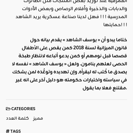
القمرقية عند توريد بعض المنتجات مثل الطائرات
والدبابات والذخيرة وأقلام الرصاص وبعض الأدوات
المدرسية ! ! ! فهل لدينا صناعة عسكرية يريد الشاهد
حمايتها! ! !
ختاما يبدو أن « يوسف الشاهد » يقدم بيانه حول
قانون الميزانية لسنة 2018 كمن يقص على الأطفال
قصصا قبل نومهم أو كمن يدعو أتباعه لانتظار طبخة
الحصى لعلهم ينامون. ولعل « يوسف الشاهد » نفسه لا
يصدق ما كُتب له ليقرأه, وإن تهديده وتوعُّدَه لمن يشكك
في سياسته واختيارات حكومته هو دليل آخر على انه غير
مقتنع فعلا بما يقول.
CATEGORIES
مميز
كلمة العدد
TAGS