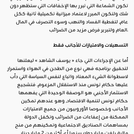
تكون الشماعة التي تبرر بها الإخفاقات التي ستظهر دون
شك ولتكون المبرر لاعتماد ميزانية تكميلية ثانية ككل
عام, لتغطية الفساد والنهب وسوء التصرف في المال
العام ولتبرير فرض مزيد من الضرائب.
التسهيلات والامتيازات للأجانب فقط
أما عن الإجراءات التي جاء « يوسف الشاهد » ليعلنها
لتحقيق برنامجه فهي نوع من الطحن في الهواء واستمرار
لاسطوانة الشيء المعتاد واتباع لنفس السياسة التي دأب
عليها حكام تونس منذ الاستقلال المزعوم. فتشجيع
الاستثمار الأجنبي هو الوصفة الوحيدة التي يفهمها
حكام تونس لتنمية الاقتصاد, وهو عندهم تمكين
الأجانب وخصوصا الأوروبيون من جميع الامتيازات
الممكنة من إعفاءات من الضرائب وتكفل الدولة
بمساهمات الصناديق الاجتماعية وتمكينهم من منح
مالية بلغت مليار دولار سنويا أي أكثر من 2 مليار دينار