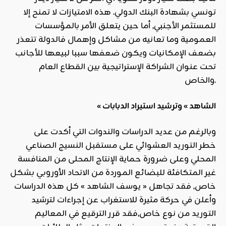
تونسي بشهادة البنك الدولي. هذه الامتيازات لا تمنح إلا
للمستثمر الأجنبي, أما حين يتعلق الأمر بالمؤسسات
العمومية وما تعانيه من مشاكل وإهمال فالدولة تتعذر
بضعف الإمكانيات ويكون ضعفها سببا لبيعها للأجانب
تحت عنوان الشراكة الإستراتيجية بين القطاع العام
والخاص.
« الشاهد » وترشيد استيراد الدبابات
وبالرغم من عديد الدراسات والندوات التي أكدت على
خطر التوريد العشوائي على مستقبل النسيج الصناعي
المحلي وعلى ضرورة حماية الإنتاج المحلى من المنافسة
غير المتكافئة للبضائع الموردة من الاتحاد الأوروبي بشكل
خاص, فقد تجاهل « يوسف الشاهد » كل هذه الدراسات
وأعلن في حركة مثيرة للاستغراب عن إجراءات لترشيد
التوريد من نوع خاص,فقد قرر الترقيع في المعاليم