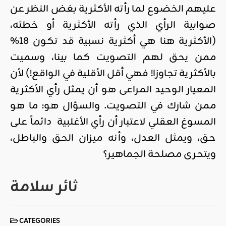
عليهم الخضوع لما رأته الأكثرية بغض النظر عن
صوابية الرأي الذي رأته الأكثرية أو خطئه،
(الأكثرية هنا هي أكثرية نسبية قد تكون 18%
ممن يحق لهم التصويت كما بينا، وسميت
بالأكثرية تجاوزا! فهي أقل الأقلية في الواقع!) لأن
المعيار الوحيد المراعى هو أن يمثل رأي الأكثرية
ممن شارك في التصويت. والسؤال هو: ما هو
المسوغ العقلي لاعتبار أن رأي الأغلبية دائماً على
حق، ويمثل العدل، وأنه ميزان الحق والباطل،
ويتحرى مصلحة الجماهير؟
ثائر سلامة
CATEGORIES