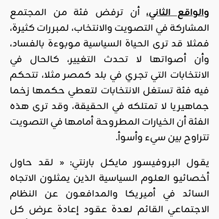
والواقع الثاني،
أن ترفض فئة من المجتمع
المشاركة في التصويت والانتخاب، لمبررات كثيرة،
فمثلا قد ترى الحياة السياسية موبوءة بالفساد،
وأن أصواتها لا تحدث التغيير، كالحال في
الانتخابات التي تجري في بلد كمصر مثلا، تتحكم
فيه فئة تستغل الانتخابات لتعطي حكمها زخما
جماهيريا لا تمتلكه في الحقيقة، وقد ترى هذه
الفئة أن الخيارات المطروحة أمامها في التصويت
تتراوح بين سيء وأسوأ.
يقول البروفيسور مايكل بارنتي: « لقد حاول
أخصائيو العلوم السياسية الذين يمثلون الاتجاه
السائد في أميريكا والمدافعون عن النظام
الاجتماعي القائم لعدة عقود إعادة عرض كل