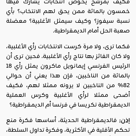
فكيف بمرشح يخوض انتخابات يشارك فيها
خمسون بالمائة ممن يحق لهم الانتخاب؟ بأي
نسبة سيفوز؟ وكيف سيمثل الأغلبية؟ معضلة
صعبة الحل أمام الديمقراطية.
فكما ترى، ولا مرة كرست الانتخابات رأي الأغلبية،
ولا كان الفائز بها نتاج رأي الأغلبية. فحين ترى أن
الرئيس الفرنسي إيمانويل ماكرون يمثل رأي 18
بالمائة من الناخبين، فإن هذا يعني أن حوالي
82% من الناخبين لا يرونه ممثلا لهم، فكيف
أضحى ممثلا لرأي الأغلبية وكرس العملية
الديمقراطية تكريسا في فرنسا أم الديمقراطية؟
إذن:
فالديمقراطية الحديثة، أساسها فكرة منع
تحكم الأقلية في الأكثرية، وفكرة تداول السلطة،