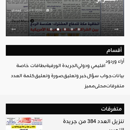
ahmed
- août 9, 2026
0
Read More
أقسام
آراء وردود
اقليمي ودولي
الجريدة الورقية
بطاقات خاصة
بيانات
جواب سؤال
خبر وتعليق
صورة وتعليق
كلمة العدد
متفرقات
محلي
مميز
متفرقات
تنزيل العدد 384 من جريدة