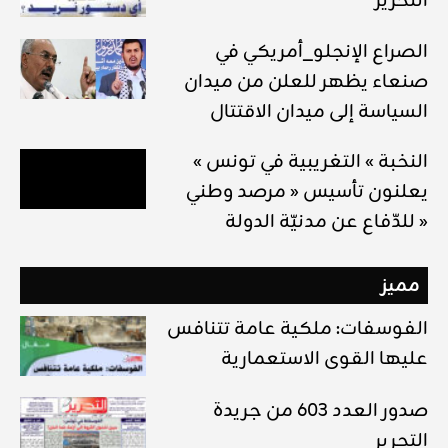
التحرير
الصراع الإنجلو_أمريكي في
صنعاء يظهر للعلن من ميدان
السياسة إلى ميدان الاقتتال
« النخبة » التغريبية في تونس
يعلنون تأسيس « مرصد وطني
للدّفاع عن مدنيّة الدولة »
مميز
الفوسفات: ملكية عامة تتنافس
عليها القوى الاستعمارية
صدور العدد 603 من جريدة
التحرير