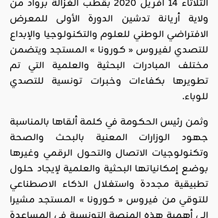
الثلاثاء 14 أفريل 2020 بقطب الغزالة برواد من
ولاية أريانة تدشين الدورة الأولى للمعرض
الافتراضي الوطني للعلوم والتكنولوجيا والإبداع
للتصدي لفيروس « كورونا » المستجد ويتضمن
مختلف المبادرات البحثية والعلمية التي تم
تطويرها بكفاءات وخبرات تونسية للتصدي
للوباء.
وثمن رئيس الحكومة في كلمة ألقاها بالمناسبة
جهود الوزارات المعنية بالبحث والصحة
وتكنولوجيات الاتصال والتحول الرقمي وغيرها
بوضع إمكانياتها البحثية والعلمية لإيجاد حلول
تطبيقية مجددة واستغلال الذكاء الاصطناعي
للتوقي من فيروس « كورونا » المستجد مشيرا
إلى أهمية هذه المنصة التونسية في المساعدة