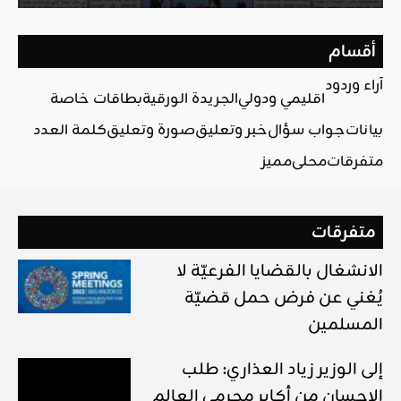
أقسام
آراء وردود
اقليمي ودولي
الجريدة الورقية
بطاقات خاصة
بيانات
جواب سؤال
خبر وتعليق
صورة وتعليق
كلمة العدد
متفرقات
محلي
مميز
متفرقات
الانشغال بالقضايا الفرعيّة لا
يُغني عن فرض حمل قضيّة
المسلمين
إلى الوزير زياد العذاري: طلب
الإحسان من أكابر مجرمي العالم