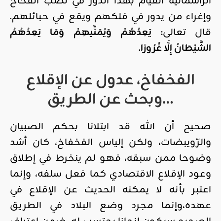
الرأسمالية القيام بهذا الدور في نصب الفخاخ
وإغراء من يدور في فلكهم ويقع في حبائلهم.
قال تعالى:
يَعِدُهُمْ وَيُمَنِّيهِمْ وَمَا يَعِدُهُمُ
الشَّيْطَانُ إِلَّا غُرُورًا
.
الفخفاخ، عدول عن الإقلاع
وبحث عن الطريق…
صحيح أن الله قد ابتلانا بحكم الصبيان
والرّويبضات، ولكن إلياس الفخفاخ، كان أشد
وضوحا ممن سبقه، فهو لم ينخرط في إطلاق
وعود الإقلاع الاقتصادي كما فعل سلفه، وإنما
اعتبر بأنه لا يمكنه الحديث عن الإقلاع في
عهده،وإنما مجرد وضع البلاد في الطريق