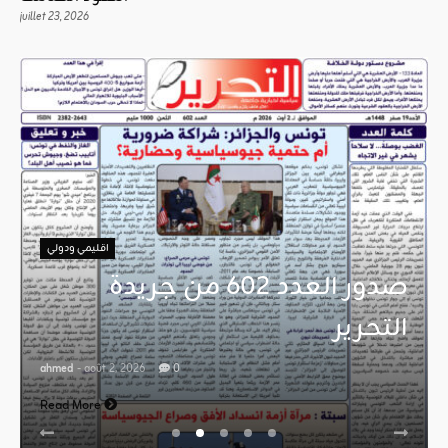
juillet 23, 2026
اقليمي ودولي
صدور العدد 602 من جريدة
التحرير
ahmed
- août 2, 2026
0
Read More