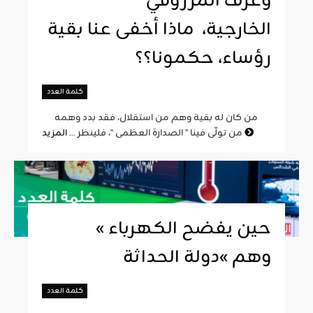
وغرف المرزوقي
الخارجية، ماذا أخفى عنا بقية
رؤساء، حكمونا؟؟
كلمة العدد
من كان له بقية وهم من استقلال، فقد بدد وهمه
المزيد
من تولّى فينا " الصدارة العظمى "، فلينظر ...
« حين يفضح الكهرباء
وهم »دولة الحداثة
كلمة العدد