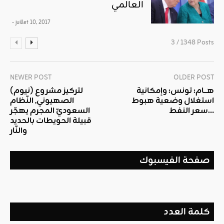
العالمي
- juillet 10, 2017
3 / 1348 Posts
NEWER POST
OLDER POST
هـــام: تونس: وإمكانية
لتركيز مشروع (نيوم)
استغلال وضعية هبوط
الصهيوني, النّظام
سعر النفط…
السعوديّ المجرم يهجّر
قبيلة الحويطات بالحديد
والنّار
صفحة الفيسبوك
كلمة العدد