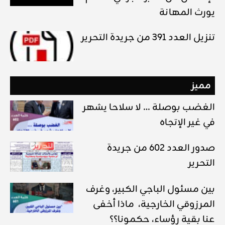
يورث المهانة
تنزيل العدد 391 من جريدة التحرير
مميز
الغضب بوصلة … لا سلاحا يشهر
في غير الإتجاه
صدور العدد 602 من جريدة
التحرير
بين مسئول الباجي الكبير، وغرف
المرزوقي الخارجية، ماذا أخفى
عنا بقية رؤساء، حكمونا؟؟