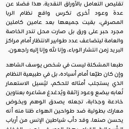
تقليص التعامل بالأوراق النقدية. هذا فضلا عن
عدة وعود أخرى تكرس واقع نظام الربا
المصرفي، بقيت جميعها بعد عامين كاملين
مجرد حبر على ورق بل صارت محل تندر الخاصة
والعامة ليتضاعف عدد طوابير الانتظار أمام مراكز
البريد زمن انتشار الوباء، وإنا لله وإنا إليه راجعون.
طبعا المشكلة ليست في شخص يوسف الشاهد
وإن كان طيّعا أمام أسياده، بل في طبيعية النظام
الذي يستجلب أمثاله للحكم، ليُسيل الاستعمار
لُعابه ببضع وعود زائفة ويُدغدغ مشاعره بعناوين
خادعة وجذابة، تجعله يصدق الوهم ويخوض
معارك بطولية ضد طواحين الهواء ظنا منه أنه
يحسن صنعا. وقد دأب شياطين الإنس من أرباب