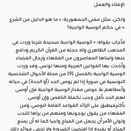
الإفتاء والعمل.
ولكن، سئل مفتي الجمهورية: « ما هو الدليل من الشرع
في حكم الوصية الواجبة؟ ».
فأجاب بقوله: « الوصية الواجبة صحيحة شرعا وردت في
المذهب الظاهري وله حجته من القرآن الكريم ودافع
عنها وتبناها المعاصرون من الفقهاء ورجال القضاء
وأخذت بها القوانين العربية ومنها تونس. وقد وردت
الوصية الواجبة بالفصل 191 من مجلة الأحوال الشخصية
التونسية في صورة إذا لم يوص الجد (أو الجدة) في حياته
وأعطاهم بلا عوض مقدار الوصية الواجبة فإن أوصى
لهم الجد بأقل وجب تكملة الناقص وإن أوصى
بأكثرفيطبق على الزائد القواعد العامة للوصي. ومن
الفقهاء من يقول بوجوبها ومنهم من يراها للندب
ولولي الأمر أن يجعل من المباح واجبا كما له أن يمنع
المباح أو يقيده إذا اقتضت الضرورة ولا تخفى فوائد ذلك