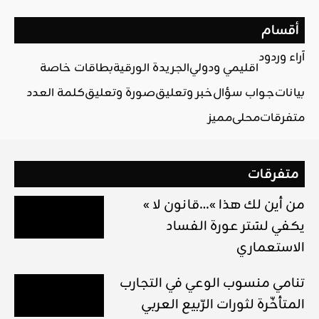
أقسام
آراء وردود
اقليمي ودولي
الجريدة الورقية
بطاقات خاصة
بيانات
جواب سؤال
خبر وتعليق
صورة وتعليق
كلمة العدد
متفرقات
محلي
مميز
متفرقات
« من أين لك هذا »…قانون لا
يكفي لسَتر عورة الفساد
الاستعماري
تنامي منسوب الوعي في التجارب
المتأخّرة لثورات الرّبيع العربي