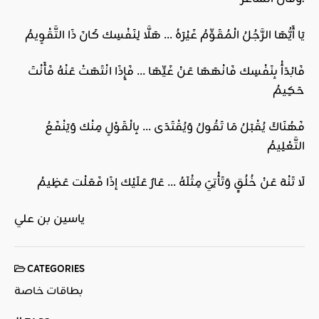
يَا أَيُّهَا الرَّجُلُ الْمُقَوِّمُ غَيْرَهُ … هَلَّا لِنَفْسِك كَانَ ذَا التَّقْوِيمُ
فَابْدَأْ بِنَفْسِك فَانْهَهَا عَنْ غَيِّهَا … فَإِذَا انْتَهَتْ عَنْهُ فَأَنْتَ
حَكِيمُ
فَهُنَاكَ يُقْبَلُ مَا تَقُولُ وَيُقْتَدَى … بِالْقَوْلِ مِنْك وَيَنْفَعُ
التَّعْلِيمُ
لَا تَنْهَ عَنْ خُلُقٍ وَتَأْتِيَ مِثْلَهُ … عَارٌ عَلَيْك إذَا فَعَلْت عَظِيمُ
ياسين بن علي
CATEGORIES
بطاقات خاصة