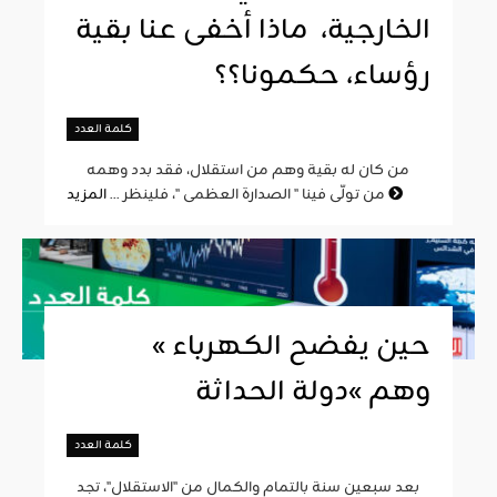
الخارجية، ماذا أخفى عنا بقية
رؤساء، حكمونا؟؟
كلمة العدد
من كان له بقية وهم من استقلال، فقد بدد وهمه
المزيد
من تولّى فينا " الصدارة العظمى "، فلينظر ...
« حين يفضح الكهرباء
وهم »دولة الحداثة
كلمة العدد
بعد سبعين سنة بالتمام والكمال من "الاستقلال"، تجد