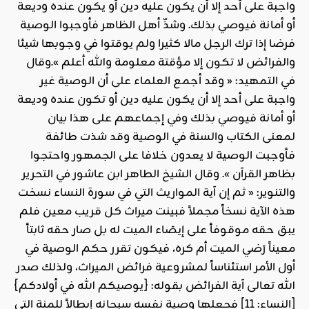
واجبة على أحد إلا أن يكون عليه دين أو يكون عنده وديعة
أو أمانة فيوصي بذلك. وشذّ أهل الظاهر فأوجبوا الوصية
فرضا إذا ترك الرجل مالا كثيرا ولم يوقتوا في وجوبها شيئا
والفرائض لا تكون إلا مؤقتة معلومة والله أعلم ».وقال
في التمهيد: « وقد أجمع العلماء على أن الوصية غير
واجبة على أحد إلا أن يكون عليه دين أو تكون عنده وديعة
أو أمانة فيوصي بذلك وفي إجماعهم على هذا بيان
لمعنى الكتاب والسنة في الوصية وقد شذت طائفة
فأوجبت الوصية لا يعدون خلافا على الجمهور واحتجوا
بظاهر القرآن ». وقال الشيخ الطاهر ابن عاشور في التحرير
والتنوير: « ثم إن آية المواريث التي في سورة النساء نسخت
هذه الآية نسخاً مجملاً فبينت ميراث كل قريب معين فلم
يبق حقه موقوفاً على إيصَاء الميت له بل صار حقه ثابتاً
معيناً رَضي الميت أم كره، فيكون تقرر حكم الوصية في
أول الأمر استئناساً لمشروعية فرائض الميراث، ولذلك صدر
الله تعالى آية الفرائض بقوله: {يوصيكم الله في أولادكم}
[النساء: 11] فجعلها وصية نفسه سبحانه إبطالاً للمنة التي