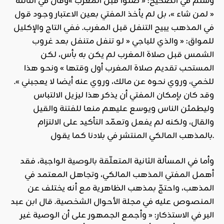
وسلم في الصحيح: « صلوا قبل المغرب »وقال في الثالثة
« لمن شاء »، بل لم يأخذ المفتي بعين الاعتبار وجود قول
في المذهب يبيح التنفل قبل المغرب. ففي التاج والإكليل
للمواق: « والذي للباجي « لو تنفل متنفل بعد غروب
الشمس قبل صلاة المغرب لم يكن به بأس، لكن
المستحب تقديم صلاة المغرب أول وقتها » ونحو هذا
للخمي، وروي نحوه عن مالك، وروي عنه أيضا لا يعجبني ».
وقد كان بإمكان المفتي أن يذكر هذا ليزيل الالتباس
وليطمئن الناس ويوسع عليهم منعا للفتنة والقيل
والقال، ولكنه لم يفعل وتعمّد التأكيد على الالتزام
بالمذهب المالكي المنتشر في بلادنا كما يقول.
وأما في المسألة الثانية المتعلّقة بالوصية الواجبة، فقد
أهمل المفتي المذهب المالكي، وتجاهل المعتمد في
المذهب، واحتجّ بمذهب الظاهرية مع أنه يختلف عن
المنصوص عليه في مجلة الأحوال الشخصية. قال ابن عبد
البر في الاستذكار: « وأجمع الجمهور على أن الوصية غير