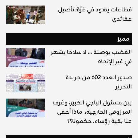
فظاعات يهود في غزّة: تأصيل
عقائدي
مميز
الغضب بوصلة … لا سلاحا يشهر
في غير الإتجاه
صدور العدد 602 من جريدة
التحرير
بين مسئول الباجي الكبير، وغرف
المرزوقي الخارجية، ماذا أخفى
عنا بقية رؤساء، حكمونا؟؟