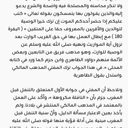
ولا تنكر محاسنه والمصلحة فيه واضحة والشرع يدعو
إليه.والذين يقولون بها يتمسكون بقوله تعالى « كتب
عليكم إذا حضر أحدكم الموت إن ترك خيرا الوصية
للوالدين والأقربين بالمعروف حقا على المتقين » ( البقرة
180 ) مع إبطال العمل بها في حق القريب الوارث بعد
نزول آية المواريث ونهيه صلى الله عليه وسلم عن
الوصية للوارث، وهو مذهب فريق من التابعين وبعض
الأئمة منهم دواود الظاهري وابن حزم كما ورد في كتابه
المحلى ». في هذا الجواب ترك المفتي المذهب المالكي
واستدل بقول الظاهرية.
ونلاحظ أن المفتي في جوابه الأول المتعلق بالتنفل قبل
المغرب جزم بأن « النافلة مكروهة »، وأكّد على العمل
بالمعتمد في المذهب المالكي المنتشر في بلادنا. ولم
يأخذ بعين الاعتبار مسألة الدليل، وأنّ سنية التنفل قبل
المغرب مبنية على أدلة قوّية منها قوله صلى الله عليه