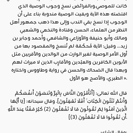
كانت للموصي.وبالفرائض نسخ وجوب الوصية الذي
اقتضته هذه الآية وبقيت الوصية مندوبة بناء على أن
الوجوب إذا نسخ بقي الندب وإلى هذا ذهب جمهور أهل
النظر من العلماء، الحسن وقتادة والنخعي والشعبي
ومالك وأبو حنيفة والأوزاعي والشافعي وأحمد وجابر بن
زيد… وقيل: الآية مُحكَمَة لم تُنسخ والمقصود بها من
أول الأمر الوصية لغير الوارث من الوالدين والأقربين مثل
الأبوين الكافرين والعبْدين والأقارِب الذين لا ميراث لهم
وبهذا قال الضحاك والحسن في رواية وطاووس واختاره
الطبري، والأصح هو الأول ».
قال الله تعالى: {أَتَأْمُرُونَ النَّاسَ بِالْبِرِّ وَتَنسَوْنَ أَنفُسَكُمْ
وَأَنتُمْ تَتْلُونَ الْكِتَابَ ۚ أَفَلَا تَعْقِلُونَ}. وقال سبحانه: {يَا أَيُّهَا
الَّذِينَ آمَنُوا لِمَ تَقُولُونَ مَا لَا تَفْعَلُونَ (2) كَبُرَ مَقْتًا عِندَ اللَّهِ
أَن تَقُولُوا مَا لَا تَفْعَلُونَ (3)}.
وقال الشاعر: