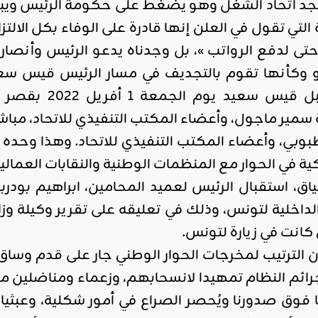
 اتحاد الشغل وهو يضغط على حكومة الرئيس ويبتزها
التي تقول في العلن إنها قادرة على الوفاء بكل الالتز
تى لدفع الرواتب »، بل وجدناه يدعو الرئيس وأنصا
 وكأنها تقوم بالتجديف في مسار الرئيس قيس سع
الرئيس، حيث اس
سمير ماجول، وأعضاء المكتب التنفيذي للاتحاد، مباشرة 
بوبي، وأعضاء المكتب التنفيذي للاتحاد. وهذا وحده كاف
كية في الحوار مع المنظمات الوطنية والنقابات العمالية
ق، استقبال الرئيس لعميد المحامين، ابراهيم بودربال
داخلية لتونس، وذلك في تعليقه على تقرير وكيلة وزار
كانت في زيارة لتونس.
ن الترتيب لمخرجات الحوار الوطني جار على قدم وسا
ائم النظام تمهيدا لانسحابهم، وزعماء ومناضلين من 
 فوق صدورنا ويُحصر الصراع في أمور شكلية، وعبثيات