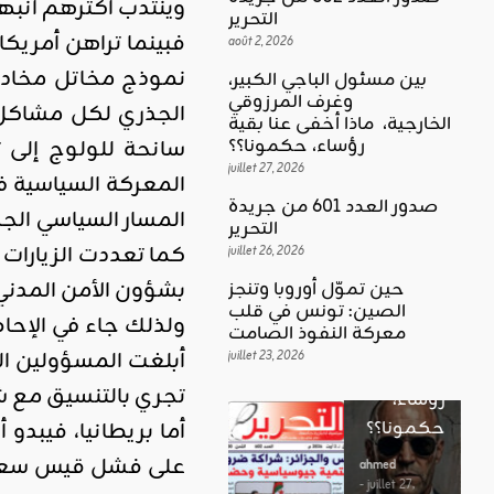
وينتدب أكثرهم انبها
التحرير
فبينما تراهن أمريكا
août 2, 2026
نموذج مخاتل مخادع،
بين مسئول الباجي الكبير،
وغرف المرزوقي
الجذري لكل مشاكل 
كلمة العدد
الخارجية، ماذا أخفى عنا بقية
اقليمي ودولي
بين
سانحة للولوج إلى
رؤساء، حكمونا؟؟
حين تموّل
مسئول
juillet 27, 2026
المعركة السياسية 
أوروبا
الباجي
صدور العدد 601 من جريدة
المسار السياسي الجد
وتنجز
الكبير،
اقليمي ودولي
التحرير
الصين:
كما تعددت الزيارات
الغضب
juillet 26, 2026
وغرف
تونس في
بوصلة …
المرزوقي
بشؤون الأمن المدني وال
حين تموّل أوروبا وتنجز
قلب
لا سلاحا
الصين: تونس في قلب
الخارجية،
ولذلك جاء في الإحاط
معركة
معركة النفوذ الصامت
يشهر في
ماذا أخفى
أبلغت المسؤولين الت
النفوذ
juillet 23, 2026
غير الإتجاه
عنا بقية
الصامت
تجري بالتنسيق مع شت
رؤساء،
ahmed
أما بريطانيا، فيبدو
حكمونا؟؟
ahmed
- août 3, 2026
- juillet 23,
0
على فشل قيس سعيد ف
2026
ahmed
ستطل القضاي
0
- juillet 27,