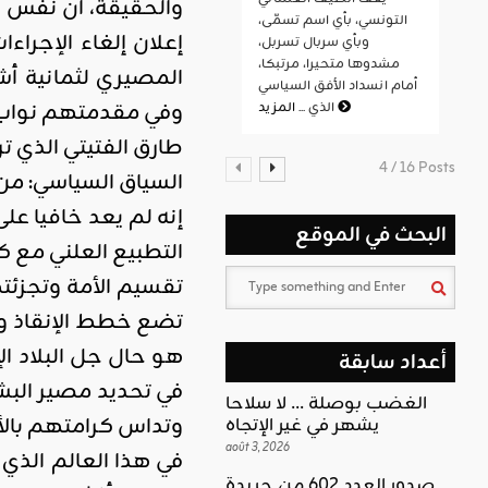
والحقيقة، أن نفس ال
التونسي، بأي اسم تسمّى،
إعلان إلغاء الإجراء
وبأي سربال تسربل،
مشدوها متحيرا، مرتبكا،
المصيري لثمانية أش
أمام انسداد الأفق السياسي
وفي مقدمتهم نواب م
المزيد
الذي ...
طارق الفتيتي الذي تر
4 / 16 Posts
السياق السياسي: من 
إنه لم يعد خافيا ع
البحث في الموقع
التطبيع العلني مع 
تقسيم الأمة وتجزئت
تضع خطط الإنقاذ وشر
هو حال جل البلاد ال
أعداد سابقة
في تحديد مصير البش
الغضب بوصلة … لا سلاحا
وتداس كرامتهم بالأ
يشهر في غير الإتجاه
août 3, 2026
في هذا العالم الذي
صدور العدد 602 من جريدة