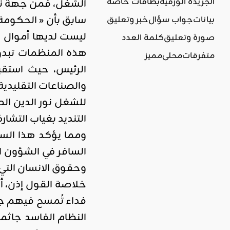
الجريدة الورقية
بطاقات خاصة
الشغل، فمن جهة نجد
سابق بأن « الحكومة 
بيانات
جواب سؤال
خبر وتعليق
ليست لديها أموال ح
صورة وتعليق
كلمة العدد
هذه المنظمات تبدو
متفرقات
محلي
مميز
والصناعات التقليدية 
للشغل نور الدين الط
التنديد بغياب التشار
ومما يؤكد هذا السيا
السافر في الشؤون ال
وحقوق الانسان التي 
خلاصة القول إذن، أ
فداء تُمسح فيهم جر
النظام الفاسد جاثما