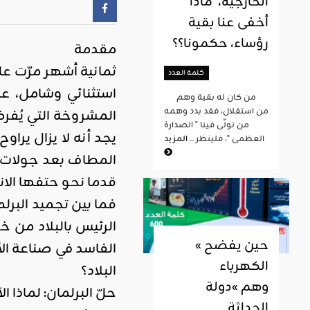
الخارجية، ماذا
أخفى عنا بقية
رؤساء، حكمونا؟؟
مقدمة
كلمة العدد
استثنائي وشامل، ع
من كان له بقية وهم
من استقلال، فقد بدد وهمه
المشروخة التي يُفرض
من تولّى فينا " الصدارة
يجد أنه لا يزال يرا
العظمى "، فلينظر ...
المزيد
المطاف بعد جولات من
قدما نحو حتفها الا
فما بين تجميد البرل
« حين يفضح
الفاسد في صناعة الأ
الكهرباء
البلاد؟
وهم »دولة
حلّ البرلمان: لماذا ال
الحداثة