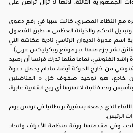
الجمهورية الثالثة، لأنها لا تزال تراهن على
ره مع النظام المصري، كانت سببا في رفع دعوى
ي وتبديل الحكم والخيانة العظمى »، طبق الفصول
 هذه الشكاية اسم مديرة الديوان الرئاسي نادية عكاشة التي
وثائق نشر جزء منها عبر موقع ويكيليكس عربي).
 راشد الغنوشي، تماما مثلما تدرك فرنسا أن رصيد
نوشي من خارج الحركة أيضا، مادام يحمل دعوة
وان خادع، هو توحيد صفوف كل « المناضلين
سيس وحدة ثابتة لا تهزها أي ريح انقلابية عابرة،
 اللقاء الذي جمعه بسفيرة بريطانيا في تونس يوم
احد، وفي مقدمتها ورقة منظمة الأعراف واتحاد