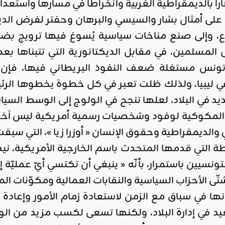
را بالديمقراطية الغربية وانخراطا في مسارها واستعدا
 على أمثال بشار والسيسي والبرهان وحفتر لفرض الديم
 وإلى صنع مناخات سياسية يُسوغ فيها ترويج بضاع
المسلمين، في مقابل الديكتاتورية التي تتبناها 
 تونس مستغلة ضعف النفوذ البريطاني فيها، فإن
في ليبيا، ولذلك ظلت تعبر في كل خطوة يخطوها ال
يد في البلاد، لعلها تنجح في الولوج إلى الوسط السي
 المكوكية لوفود وشخصيات رسمية أمريكية ليس آخرها
ديمقراطية وحقوق الإنسان « أوزرا زيا »، التي سبقت اجتماع الب
ة التي قدمها المتحدث باسم الخارجية الأمريكية، نيد
ونسيين باستمرار، بأنّه « ينبغي أن تكتسي أيّ عمليّ
ّى الأحزاب السياسية والنقابات العمالية ومكوّنات الم
 أنها في سباق مع الزمن لاستعادة زمام الأمور وإعاد
ي إدارة البلاد، ولكنها تسعى لكسب مزيد من الوقت 