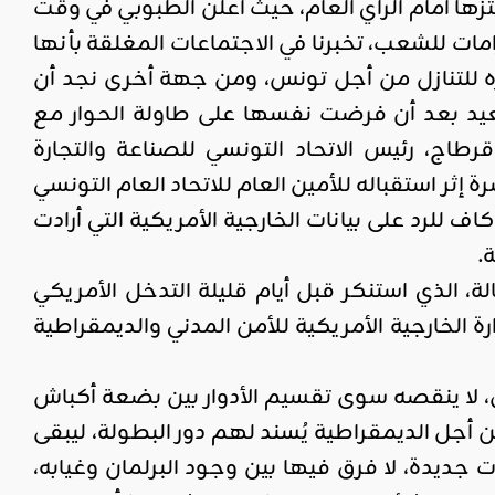
 أمام الرأي العام، حيث أعلن الطبوبي في وقت
امات للشعب، تخبرنا في الاجتماعات المغلقة بأنها
ره للتنازل من أجل تونس، ومن جهة أخرى نجد أن
يد بعد أن فرضت نفسها على طاولة الحوار مع
تقبل قيس سعيد يوم الجمعة 1 أفريل 2022 بقصر قرطاج، رئيس الاتحاد التونسي للصناعة والتجارة
إثر استقباله للأمين العام للاتحاد العام التونسي
 للرد على بيانات الخارجية الأمريكية التي أرادت
.
ة، الذي استنكر قبل أيام قليلة التدخل الأمريكي
ة الخارجية الأمريكية للأمن المدني والديمقراطية
ق، لا ينقصه سوى تقسيم الأدوار بين بضعة أكباش
أجل الديمقراطية يُسند لهم دور البطولة، ليبقى
 جديدة، لا فرق فيها بين وجود البرلمان وغيابه،