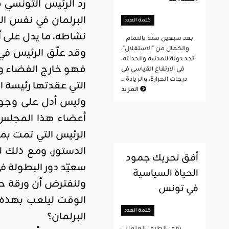
كلمة العدد
نشاطه، ما يدل على أ
بعد سبعين سنة بالتمام
والكمال من "الاستقلال"،
وقد علّق الرئيس في
تجد دولة المدنية والحداثة،
فهو خارج الفضاء وال
في الارتفاع القياسي في
درجات الحرارة، والزيادة ...
التي عقدتها رئيسة 
المزيد
وليس أدل على وجود
أعضاء هذا المجلس ا
الرئيس التي تمت بمر
الدستور، ومع ذلك 
أفق تحريك جمود
سعيّد دور البطولة ف
الحياة السياسية
ولنفترض أن ورقة حل
في تونس
الوقت ليلعب بهذه ا
كلمة العدد
البرلمان؟
يقف الطيف العلماني