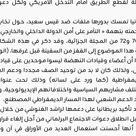
 لقطع الطريق أمام التدخل الأمريكي ولكل دعوات 
اقليمي ودولي
طانيا تمسك بدورها ملفات ضد قيس سعيد، حول تخاب
صدور
ه بتهمة « التآمر على أمن الدولة الداخلي والخارج
العدد 601
من جريدة
60 و61 و62 و69 و70 و72 من المجلة الجزائية، وقد ذكر في
التحرير
 هذا الموضوع إلى القفز من السفينة قبل غرقها. (ال
ahmed
ا أن أعضاء وقيادات النهضة ليسوا موحدين على قيادة
- juillet 26,
 ولذلك كان لا بد من توحيد الصف مجددا ودعم الغ
2026
0
لديمقراطية (كما ورد على لسانه) وذلك تحت عن
Read More
لف مشاربهم السياسية واختلافاتهم الإيديولوجية، وتأ
الدعم الشعبي لهذا المسار الديمقراطي المصطنع.
د تأكيد بريطانيا على دعمها لراشد الغنوشي من خلال
 أنها أحسنت استعمال العديد من الأوراق في آن و