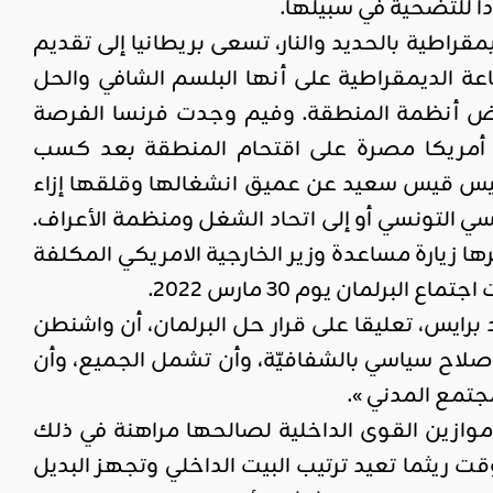
دا للتضحية في سبيلها.
قراطية بالحديد والنار، تسعى بريطانيا إلى تقديم
ة الديمقراطية على أنها البلسم الشافي والحل
بعض أنظمة المنطقة. وفيم وجدت فرنسا الفرصة
 أمريكا مصرة على اقتحام المنطقة بعد كسب
رئيس قيس سعيد عن عميق انشغالها وقلقها إزاء
اسي التونسي أو إلى اتحاد الشغل ومنظمة الأعراف.
 زيارة مساعدة وزير الخارجية الامريكي المكلفة
رلمان يوم 30 مارس 2022.
 برايس، تعليقا على قرار حل البرلمان، أن واشنطن
ة إصلاح سياسي بالشفافيّة، وأن تشمل الجميع، وأن
جتمع المدني ».
ة موازين القوى الداخلية لصالحها مراهنة في ذلك
ريثما تعيد ترتيب البيت الداخلي وتجهز البديل