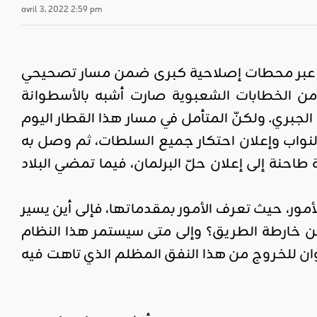
avril 3, 2022 2:59 pm
لذي وعد قائده بأنه سيمر عبر محطات إصلاحية كبرى ضمن مسار تصحيحي
 من الخطابات الشعبوية صارت أشبه بالأسطوانة
الجبري. ولكنّ المتأمل في مسار هذا القطار اليوم
 النواب وإعلان احتكار جميع السلطات، ثم وصل به
احنة إلى إعلان حلّ البرلمان، فيما تمضي البلاد
أمور، حيث تعرف الأمور بمقدماتها، فإلى أين يسير
لمسار المتعثر الذي احتاج 5 أشهر للإعلان عن خارطة الطريق؟ وإلى متى سيستمر هذا النظام
وان للخروج من هذا النفق المظلم الذي تاهت فيه