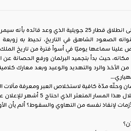
ثمانية أشهر مرّت على انطلاق قطار 25 جويلية ا
نوانه الصعود الشاهق في التاريخ، تحيط به زوبعة
 علينا سماعها يوميّا في أسوأ فترة من تاريخ الملك 
وح مكانه، حيث بدأ بتجميد البرلمان ورفع الحصانة عن
 الأخذ والرد والتهديد والوعيد وبعد معارك كلامية ط
نهياري…
مان وحلّه مدّة كافية لاستخلاص العبر ومعرفة مآلات ال
الرئيس بالبلاد من خلال هذا ا
زمات لإنقاذ نفسه من التهاوي والسقوط؟ ألم يأن الأ
آن؟