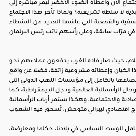
تماع الآن وأعطاه الضوء الأخضر ليمر مباشرة إلى
يذية لا سلطة تشريعية؟ ولماذا تأخر هذا الاجتماع
عسفية والقمعية التي عاشها العديد من النشطاء
مرّات سابقة، وعلى رأسهم نائب رئيس البرلمان
إسلام، حيث صار قادة الغرب يدفعون عملاءهم نحو
 الكيان وإعطائه مشروعية زائفة، فضلا عن واقع
خضاعها بالكامل إلى مؤسسات النهب الدولي التي
ال الرأسمالية العالمية ودجل الديمقراطية، كما
ادية والاجتماعية. وهكذا يستمر أرباب الرأسمالية
وذج اقتصادي ليبرالي متوحش، تُسحق فيه الشعوب
كامل الوسط السياسي في بلادنا، حكاما ومعارضة،