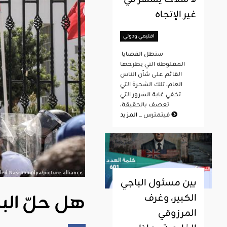
غير الإتجاه
اقليمي ودولي
ستطل القضايا
المغلوطة التي يطرحها
القائم على شأن الناس
العام، تلك الشجرة التي
تخفي غابة الشرور التي
تعصف بالحقيقة،
المزيد
فيتمترس ...
بين مسئول الباجي
هل حلّ البر
الكبير، وغرف
المرزوقي