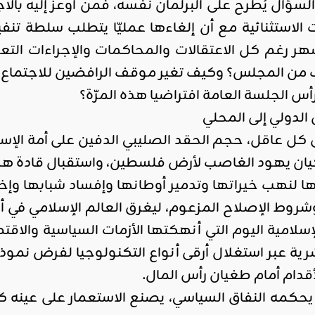
سؤال يُطرح على البرلمان نفسه، فمن أوعز إليه بالاج
ات الاستثنائية مع أن إلغاءها عمليّا يتطلب سلطة تنف
هر رغم كل الاعتقالات والمحاكمات والإجراءات الت
ن المجلس؟ وكيف تغير موقف الرافضين للاجتماع في 
أس الجلسة العامة افتراضيا هذه المرّة؟
الدولي إلى المحلي
لى كل عاقل، حجم الحقد الصليبي الدفين على أمة ال
كيان يهود الغاصب لأرض فلسطين، واستقبال قادة هذا
ها لنهب خيراتها وتدمير أوطانها وإفساد شبابها وإ
وط الإصلاح المزعوم، ليغرق العالم الإسلامي في أوح
إسلامية اليوم التي أنهكتها الأزمات السياسية والاقتص
رية عبر استغلال أرقى أنواع التكنولوجيا لفرض نم
قدام أمام طغيان رأس المال.
 يحكمه النفاق السياسي، يصنع الاستعمار على عينه 