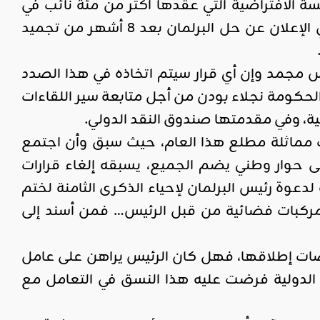
الأربعاء 30 مارس 2022 بسرعة على الجلسة الافتراضية التي عقدها أكثر من مئة نائب في
البرلمان في نفس اليوم في « تحد » لتدابيره الاستثنائية، حيث لم يتردد في الإعلان عن حل البرلمان بعد 8 أشهر من تجميد
 مجمد وإن أي قرار سيتم اتخاذه في هذا الصدد
الحكومة نجلاء بودن من أجل متابعة سير اللقاءات
ة، وفي مقدمتها صندوق النقد الدولي.
ت مماثلة مطلع هذا العام، حيث سبق وأن اجتمع
ى حوار وطني يضم الجميع، يسبقه إلغاء قرارات
دعوة رئيس البرلمان لإحياء الذكرى الثامنة لختم
ومركبات فضائية من قبل الرئيس… فمن أسند إلى
صات إطلاقها، فهل كان الرئيس يراهن على عامل
 الدولية فرضت عليه هذا النسق في التعامل مع