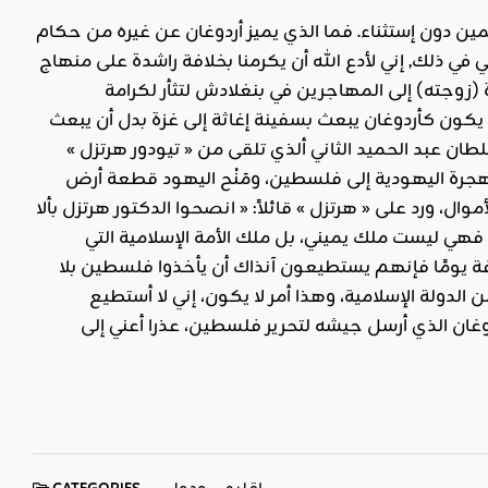
مين دون إستثناء. فما الذي يميز أردوغان عن غيره من حكام
في ذلك, إني لأدع الله أن يكرمنا بخلافة راشدة على منهاج
 (زوجته) إلى المهاجرين في بنغلادش لتثأر لكرامة
يكون كأردوغان يبعث بسفينة إغاثة إلى غزة بدل أن يبعث
ن عبد الحميد الثاني ألذي تلقى من « تيودور هرتزل »
هجرة اليهودية إلى فلسطين، ومَنْح اليهود قطعة أرض
ال، ورد على « هرتزل » قائلاً: « انصحوا الدكتور هرتزل بألا
فهي ليست ملك يميني، بل ملك الأمة الإسلامية التي
فة يومًا فإنهم يستطيعون آنذاك أن يأخذوا فلسطين بلا
لدولة الإسلامية، وهذا أمر لا يكون، إني لا أستطيع
دوغان الذي أرسل جيشه لتحرير فلسطين، عذرا أعني إلى