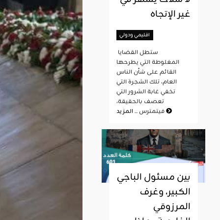
غير الإتجاه
اقليمي ودولي
ستطل القضايا
المغلوطة التي يطرحها
القائم على شأن الناس
العام، تلك الشجرة التي
تخفي غابة الشرور التي
تعصف بالحقيقة،
المزيد
فيتمترس ...
بين مسئول الباجي
الكبير، وغرف
المرزوقي