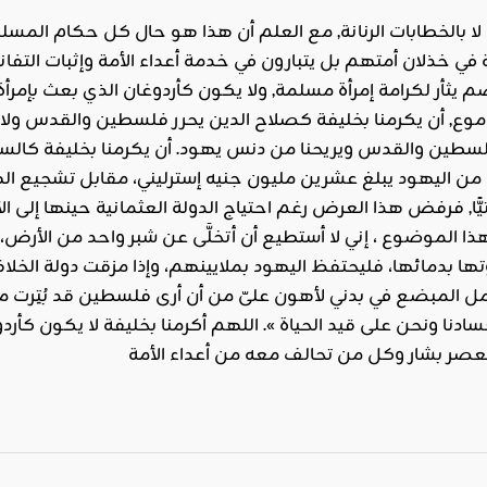
لا بالخطابات الرنانة, مع العلم أن هذا هو حال كل حكام المسل
خذلان أمتهم بل يتبارون في خدمة أعداء الأمة وإثبات التفاني 
 يثأر لكرامة إمرأة مسلمة, ولا يكون كأردوغان الذي بعث بإمرأة
موع, أن يكرمنا بخليفة كصلاح الدين يحرر فلسطين والقدس ولا 
سطين والقدس ويريحنا من دنس يهود. أن يكرمنا بخليفة كالسلطا
من اليهود يبلغ عشرين مليون جنيه إسترليني، مقابل تشجيع ال
ًا, فرفض هذا العرض رغم احتياج الدولة العثمانية حينها إلى الأمو
 الموضوع ، إني لا أستطيع أن أتخلَّى عن شبر واحد من الأرض، 
ا بدمائها، فليحتفظ اليهود بملايينهم، وإذا مزقت دولة الخلا
مل المبضع في بدني لأهون علىّ من أن أرى فلسطين قد بُتِرت من ا
دنا ونحن على قيد الحياة ». اللهم أكرمنا بخليفة لا يكون كأر