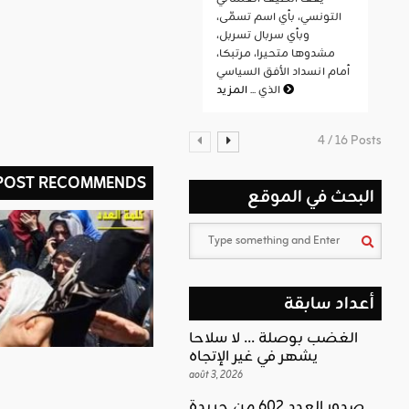
التونسي، بأي اسم تسمّى،
وبأي سربال تسربل،
مشدوها متحيرا، مرتبكا،
أمام انسداد الأفق السياسي
المزيد
الذي ...
4 / 16 Posts
 POST RECOMMENDS
البحث في الموقع
أعداد سابقة
الغضب بوصلة … لا سلاحا
يشهر في غير الإتجاه
août 3, 2026
صدور العدد 602 من جريدة