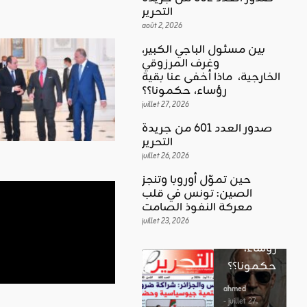
التحرير
août 2, 2026
بين مسئول الباجي الكبير،
وغرف المرزوقي
كلمة العدد
الخارجية، ماذا أخفى عنا بقية
اقليمي ودولي
بين
رؤساء، حكمونا؟؟
حين تموّل
مسئول
juillet 27, 2026
أوروبا
الباجي
صدور العدد 601 من جريدة
وتنجز
الكبير،
اقليمي ودولي
التحرير
الصين:
الغضب
juillet 26, 2026
وغرف
تونس في
بوصلة …
المرزوقي
حين تموّل أوروبا وتنجز
قلب
لا سلاحا
الصين: تونس في قلب
الخارجية،
معركة
معركة النفوذ الصامت
يشهر في
ماذا أخفى
النفوذ
juillet 23, 2026
غير الإتجاه
عنا بقية
الصامت
رؤساء،
ahmed
حكمونا؟؟
ahmed
- août 3, 2026
- juillet 23,
0
2026
ahmed
ستطل القضاي
0
- juillet 27,