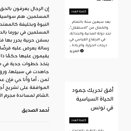
إن الرجال يعرفون بالحق 
كلمة العدد
المسلمين. هم سواسية في 
بعد سبعين سنة بالتمام
النبوة وبخليفة كالمعتصم
والكمال من "الاستقلال"،
المسلمين في بورما بالد
تجد دولة المدنية والحداثة،
بسفن حربية يحرر بها فل
في الارتفاع القياسي في
درجات الحرارة، والزيادة ...
رسالة يعرض عليه قرضًا 
المزيد
يقيمون عليها حكمًا ذاتيّ
يتخذ خطوات جدية في هذا
جاهدت في سبيلها، وروته
ثمن ، أما وأنا حي فإن ع
الموافقة على تشريح أجسا
أفق تحريك جمود
الشام لمساندة مجرم العصر بشار وكل من تحالف معه من أعداء الأمة.
الحياة السياسية
في تونس
أحمد الصديق
كلمة العدد
يقف الطيف العلماني