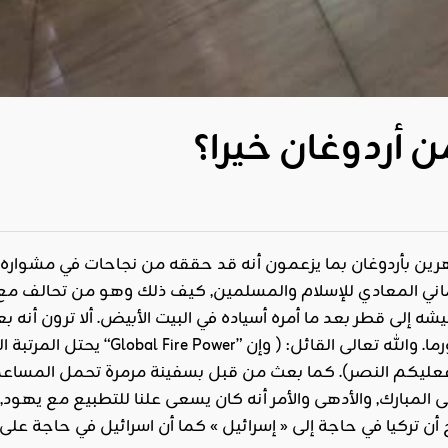
ن أردوغان خيرا؟
رين بأردوغان بما يزعمون أنه قد حققه من نجاحات في مشواره 
ي المعادي للإسلام والمسلمين, كيف ذلك وهو من تحالف مع الرو
يشه إلى قطر بعد ما أمره أسياده في البيت الأبيض. ألا ترون أنه
يحتل المرتبة الثامنة بين جيوش 
ليكم النصر). كما بعث من قبل بسفينة مرمرة تحمل المساعد
المبارك, والأدهى والأمر أنه كان يسعى علنا للتطبيع مع يهو
ن تركيا في حاجة إلى « إسرائيل » كما أن اسرائيل في حاجة على 