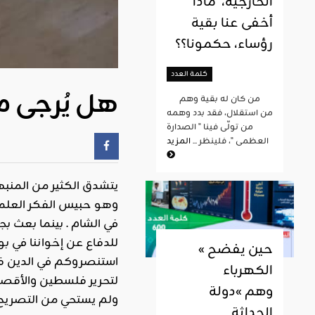
الخارجية، ماذا
أخفى عنا بقية
رؤساء، حكمونا؟؟
كلمة العدد
هل يُرجى م
من كان له بقية وهم
من استقلال، فقد بدد وهمه
من تولّى فينا " الصدارة
العظمى "، فلينظر ...
المزيد
يتشدق الكثير من المنبه
وهو حبيس الفكر العلمان
في الشام . بينما بعث بج
« حين يفضح
استنصروكم في الدين فع
الكهرباء
لتحرير فلسطين والأقصى 
وهم »دولة
ولم يستحي من التصريح أ
الحداثة