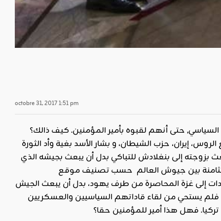
octobre 31, 2017 1:51 pm
السياسي, حتى أنهم لقبوه بأمير المؤمنين. كيف ذالك؟
س، إيران، حزب الشيطان، و بشار الأسد بغية وأد الثورة
 بعث بزوجته إلى بنغلادش للتباكي بدل أن يبعث بجيشه الذي
العالم حسب تصنيف موقع “Global Fire Power” للدفاع عن إخواننا في بورما. والله تعالى القائل: ( وإن
ات إلى غزة المحاصرة من طرف يهود، بدل أن يبعث الجيش
د, فلم يستحي من لقاء قاداتهم السياسيين والعسكريين
تركيا. فهل هذا أمير للمؤمنين حقا؟