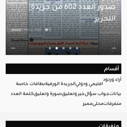
صدور العدد 602 من جريدة
التحرير
ahmed
- août 2, 2026
0
Read More
أقسام
آراء وردود
اقليمي ودولي
الجريدة الورقية
بطاقات خاصة
بيانات
جواب سؤال
خبر وتعليق
صورة وتعليق
كلمة العدد
متفرقات
محلي
مميز
متفرقات