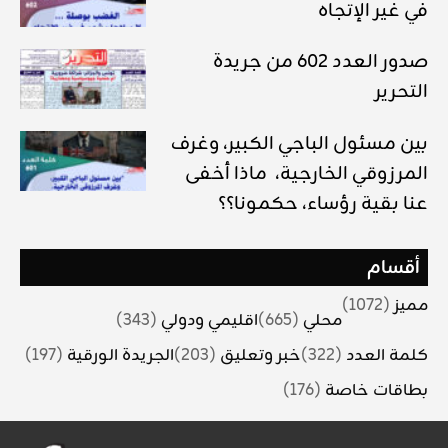
في غير الإتجاه
صدور العدد 602 من جريدة
التحرير
بين مسئول الباجي الكبير، وغرف
المرزوقي الخارجية، ماذا أخفى
عنا بقية رؤساء، حكمونا؟؟
أقسام
مميز
(1072)
محلي
(665)
اقليمي ودولي
(343)
كلمة العدد
(322)
خبر وتعليق
(203)
الجريدة الورقية
(197)
بطاقات خاصة
(176)