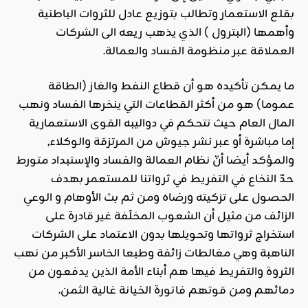
بقلع الاستعمار وتطالب بتوزيع عادل للثروات الباطنية
وأهمها (البترول ) الذي يذهب ريعه الى الشركات
العملاقة عبر منظومة الفساد والعمالة.
ما يمكن تأكيده هو أن قطاع النفط والغاز (الطاقة
عموما) هو من أكثر القطاعات التي ينخرها الفساد ونهب
المال العام حيث تتحكم في دواليبه القوى الاستعمارية
إما مباشرة أو عبر نشر جيوش من المرتزقة والوكلاء,
والمؤكد أيضا أنّ نظام العمالة والفساد والإستبداد متورط
حدّ النخاع في التفريط في ثرواتنا للمستعمر بهدف
الحصول على تزكيته ورضاه ومن ثم بث الأوهام و الوعي
الزائف من مثيل أن الشعوب المخلَفة غير قادرة على
استخراج ثرواتها وتحويلها بدون الاعتماد على الشركات
الناهبة وهي مغالطات زائفة وطبعا الخاسر الأكبر من نهب
الثروة والتفريط فيها هم أبناء الأمة الذين يدفعون من
دمائهم ومن قوتهم فاتورة الخيانة غالية الثمن.