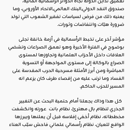
تعميق تداين الدولة تجاه الدوائر الرأسمالية المالية،
صندوق النقد الدولي,البنك العالمي,الاتحاد الأوروبي، وما
يعنيه ذلك من فرض لسياسات تفقير الشعوب التي تولد
ضرورة هبّات وانتفاضات وثورات.
مؤشر آخر على تخبط الرأسمالية في أزمة خانقة تجلى
بوضوح في الفترة الأخيرة وهو تعمق الصراعات وتشضي
العلاقات داخل الأحزاب العلمانية وتجاوزها لمستوى
الصراع بالوكالة إلى مستوى المواجهة أو التسوية
المباشرة ومن أبرز الأمثلة مسرحية الحرب المقدسة على
الفساد وما ترتب عليه من إقصاء طرف كان يزعم انه
المسير للحزب الحاكم.
كل هذا وذاك يجعلنا أمام حتمية البحث عن التغيير
الجذري لنظام بال مهترئ، نظام بانت عورته وانكشفت
مخططاته، نظام أخفى إفلاسه قبل أن يعلنها ويبرزها
الواقع للعيان، نظام رأسمالي علماني فاحش سبّب العناء