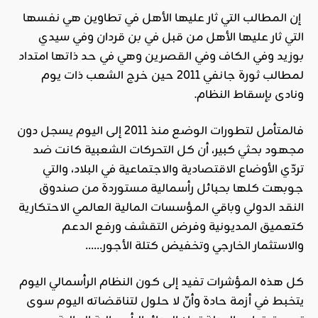
إن المطالب التي ثار عليها الأهل في تطاوين هي نفسها
التي ثار عليها الأهل من قبل في بن قردان وفي سيدي
بوزيد وفي الكاف وفي القصرين وهي في حد ذاتها امتداد
لمطالب ثورة جانفي 2011 حين خرج الشعب ذات يوم
ونادى بإسقاط النظام.
فالمتأمل لتطورات الوضع منذ 2011 إلى اليوم يسجل دون
مجهود بحثي كبير، أن كل التحركات الشعبية كانت ضد
تردّي الأوضاع الاقتصادية والاجتماعية في البلاد، والتي
جوبهت كلها بحبائل رأسمالية مستوردة من صندوق
النقد الدولي وباقي المؤسسات المالية العالمي الاحتكارية
كتعميق المديونية وفرض التقشف ورفع الدعم
والاستثمار الخارجي وتخفيض كتلة الأجور……
كل هذه المؤشرات تفيد إلى كون النظام الرأسمالي اليوم
يتخبط في أزمة حادة وأنّ لا حلول لتناقضاته اليوم سوى