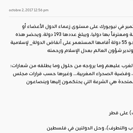
octobre 2, 2017 12:56 pm
منظمة الأمم المتحدة اجتماعاتها السنوية من 19-25 أيلول/سبتمبر في نيويورك على مستوى زعماء الدول الأعضاء أو
ممثليهم يلقون الخطابات حول قضاياهم وقضايا العالم. والدولة العضو تعتبر مشروعة ومعترفاً بها دوليا، ويبلغ عددها 193 دولة. ويحضر هذه
الاجتماعات حكام الأنظمة المتسلطة في البلاد الإسلامية والتي اعترفت بهم المنظمة، نحو 55 دولة أقامها المستعمر على أنقاض الدولة_ لإسلامية
الغرب عليهم وما يروجه من حلول وما يطلقه من شعارات:
، وقضية الصحراء المغربية… وغيرها حسب قرارات مجلس
لمتحدة هي الشرعة التي يحتكمون إليها وينصاعون
ب) على
قطر
هاب والتطرف)، وحل الدولتين في فلسطين