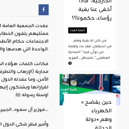
الخارجية، ماذا
أخفى عنا بقية
رؤساء، حكمونا؟؟
كلمة العدد
من كان له بقية وهم
من استقلال، فقد بدد وهمه
الواحدة التي هدمها والتي كانت مترامية الأطراف دامت 13 قرنا ونيفاً، كانت تنشر الهدى وتدير شؤون العالم بعدل الإسلام ورحمته.
من تولّى فينا " الصدارة
العظمى "، فلينظر ...
المزيد
فكانت كلمات هؤلاء الح
محاربة (
الإرهاب
و
التطرف
الأمن، وما عقدته الدول
لقراراتها ويشتكون إليه
وسنة رسوله ﷺ!
« حين يفضح
…
فوزير
آل سعود
،
الجبير
،
الكهرباء
وهم »دولة
وأمير قطر شكى الدول ال
الحداثة