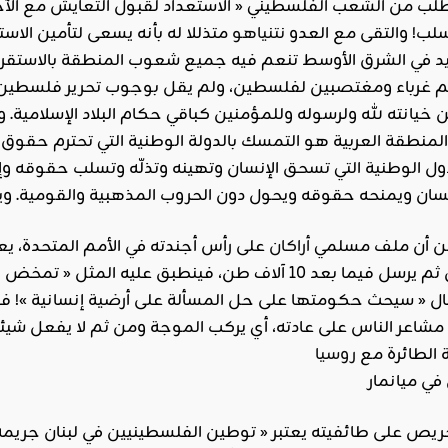
لب من الشعب الفلسطيني « الاستعداد لقبول التعايش مع الآخر، 
لب! والتقى مع العدو
نتنياهو
متذللا له بأنه يسعى لتأمين الاست
د في الشرق الأوسط تنعم فيه جميع شعوب المنطقة بالاستقرار 
 غرباء ومغتصبين لفلسطين، ولم يقل بوجوب تحرير فلسطين
يانته لله ولرسوله وللمؤمنين كباقي حكام البلاد الإسلامية. و
 المنطقة العربية هو التمسك بالدولة الوطنية التي تحترم حقوق 
دول الوطنية التي تسحق الإنسان وتهينه وتذلّه وتسلب حقوقه و
لن أن ملف مسلمي
أراكان
على رأس أجندته في الأمم المتحدة، 
ومن ثم يرسل فيما بعد 10 آلاف طن، فينطبق عليه ال
ال « سيحث حكومتها على حل المسألة على أرضية إنسانية »! في
مشاعر الناس على عادته، أي يركب الموجة ومن ثم لا يفعل 
الطائرة مع
روسيا