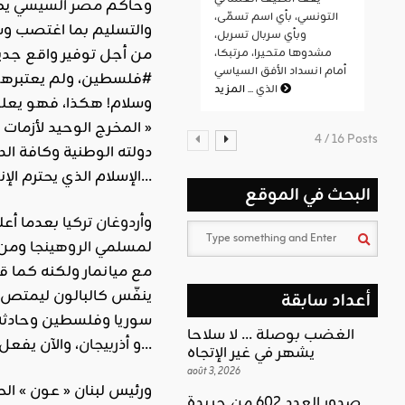
وحاكم
مصر
السيسي
يط
التونسي، بأي اسم تسمّى،
والتسليم بما اغتصب وس
وبأي سربال تسربل،
من أجل توفير واقع جدي
مشدوها متحيرا، مرتبكا،
أمام انسداد الأفق السياسي
#فلسطين، ولم يعتبرهم
المزيد
الذي ...
وسلام! هكذا، فهو يعلن خ
« المخرج الوحيد لأزمات
4 / 16 Posts
دولته الوطنية وكافة ال
الإسلام الذي يحترم الإنسان ويمنحه حقوقه ويحول دون الحروب المذهبية والقومية. ويدعو إلى الحلول الأمريكية في ليبيا وفلسطين وغيرها…
البحث في الموقع
و
أردوغان
تركيا
بعدما أع
لمسلمي
الروهينجا
مع ميانمار ولكنه كما ق
ينفّس كالبالون ليمتص 
أعداد سابقة
سوريا وفلسطين وحادثة 
الغضب بوصلة … لا سلاحا
، والآن يفعل في ميانمار…
و
أذربيجان
يشهر في غير الإتجاه
août 3, 2026
صدور العدد 602 من جريدة