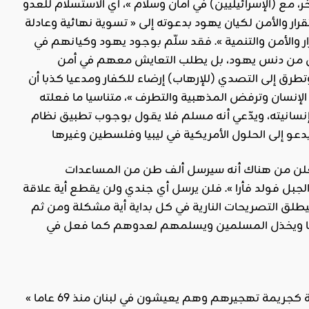
مع (الإسرائيليين) في أمان وسلام »، أي الاستسلام للعدو
قرار والأمن لكيان يهود بدعوته إلى « تسوية نهائية وعادلة
والأمن والتنمية ». فقد سلّم بوجود يهود وكيانهم في
 من دنس يهود، بل يطلب التعايش معهم في أمن
تطرق إلى التصدي (للإرهاب) إرضاء للكفار ومدعيا كذبا أن
الإنسان وترفض المذهبية والتطرف »، متناسيا ما فعلته
إنسانيته، ويدّعي أنه مسلم فلا يقول بوجوب تطبيق نظام
يعلن من هناك أنه سيرسل ألف طن من المساعدات
مثل « تمخض الجبل فولد فأرا ». فلن يرسل أي جندي ولن يقطع أية علاقة
طلق التصريحات النارية في كل بداية أية مشكلة ومن ثم
شيئا ويخذل المسلمين ويسلمهم لعدوهم كما فعل في
ورئيس لبنان « عون » الحريص على طائفيته يعتبر « توطين الفلسطينيين في لبنان جريمة كجريمة تهجيرهم وهم يعيشون في لبنان منذ 69 عاما »