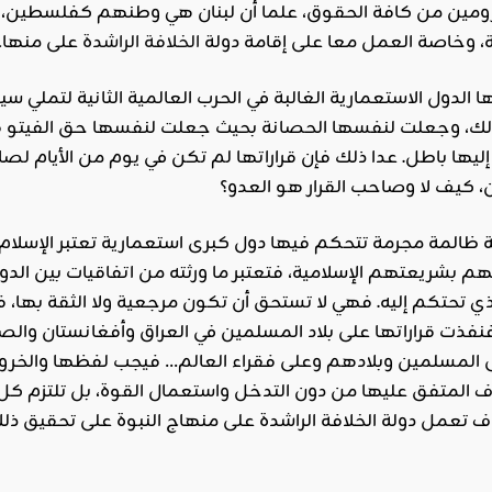
مين من كافة الحقوق، علما أن لبنان هي وطنهم كفلسطين، ل
، وخاصة العمل معا على إقامة دولة
الخلافة الراشدة
 الدول الاستعمارية الغالبة في الحرب العالمية الثانية لتملي 
ك، وجعلت لنفسها الحصانة بحيث جعلت لنفسها حق الفيتو فل
 إليها باطل. عدا ذلك فإن قراراتها لم تكن في يوم من الأيام ل
 ظالمة مجرمة تتحكم فيها دول كبرى استعمارية تعتبر الإسلام 
بشريعتهم الإسلامية، فتعتبر ما ورثته من اتفاقيات بين الدول 
لذي تحتكم إليه. فهي لا تستحق أن تكون مرجعية ولا الثقة بها، 
فذت قراراتها على بلاد المسلمين في العراق وأفغانستان والصوما
على المسلمين وبلادهم وعلى فقراء العالم… فيجب لفظها والخروج
المتفق عليها من دون التدخل واستعمال القوة، بل تلتزم كل دولة أ