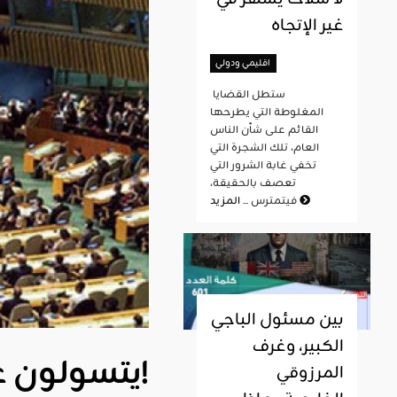
غير الإتجاه
اقليمي ودولي
ستطل القضايا
المغلوطة التي يطرحها
القائم على شأن الناس
العام، تلك الشجرة التي
تخفي غابة الشرور التي
تعصف بالحقيقة،
المزيد
فيتمترس ...
بين مسئول الباجي
الكبير، وغرف
يتسولون على عتبات الأمم المتحدة وهي مدمرة بلادهم!
المرزوقي