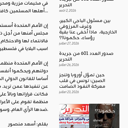
في مخيمات مزرية ومحرو
التحرير
على منهاج النبوة، التي ستعلن الجهاد فينضموا إلى مسيرة التحرير…
أهلها المسلمين كافة
août 2, 2026
بين مسئول الباجي الكبير،
إن الأمم المتحدة أسستها
وغرف المرزوقي
كلمة العدد
الخارجية، ماذا أخفى عنا بقية
مجلس أمنها من أجل ذل
اقليمي ودولي
بين
رؤساء، حكمونا؟؟
فالانتماء لها والاحتكام
حين تموّل
مسئول
juillet 27, 2026
أوروبا
سبب البلايا في فلسطين، كيف لا وصاحب القرار هو العدو؟!
الباجي
صدور العدد 601 من جريدة
وتنجز
الكبير،
اقليمي ودولي
التحرير
إن الأمم المتحدة منظمة
الصين:
الغضب
juillet 26, 2026
وغرف
تونس في
دولتهم ويحكموا أنفسهم 
بوصلة …
المرزوقي
حين تموّل أوروبا وتنجز
قلب
أساسا للقانون الدولي ا
لا سلاحا
الصين: تونس في قلب
الخارجية،
معركة
عن تنفيذها عمن تريد. فن
معركة النفوذ الصامت
يشهر في
ماذا أخفى
النفوذ
juillet 23, 2026
فكانت قراراتها وبالاً 
غير الإتجاه
عنا بقية
الصامت
منظمة تقوم على الأعراف 
رؤساء،
ahmed
ضدها الرأي العام. وسوف تعمل دولة الخلافة الراشدة على منهاج النبوة على تحقيق ذلك فينعم الناس بالأمن والأمان وعدل الإسلام.
حكمونا؟؟
ahmed
- août 3, 2026
- juillet 23,
0
2026
ahmed
بقلم: أسعد منصور
ستطل القضاي
0
- juillet 27,