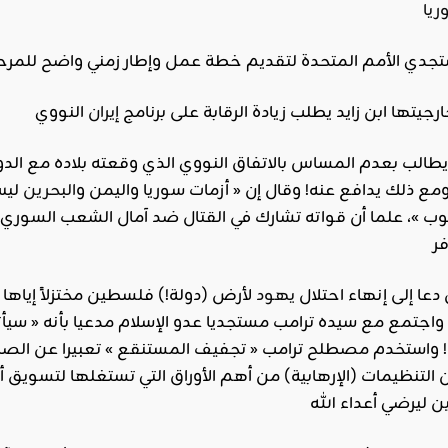
يا
ارجيتها ابن زايد يطلب زيادة الرقابة على برنامج
إيران
طالب بعدم المساس بالاتفاق النووي الذي وقعته بلاده مع الدول
ع ذلك يدافع عنه! وقال إن « أزمات سوريا واليمن و
البحرين
ليس
وب »، علما أن قواته تشارك في القتال ضد آمال الشعب السوري
عا إلى إنهاء احتلال
يهود
لأرض (دولة!) فلسطين مختزلاً إياها 
اجتمع مع سيده ترامب مستجديا عدو الإسلام مدعيا بأنه « سي
 واستخدم مصطلح ترامب « تجفيف المستنقع » تعبيرا عن الصراع
التنظيمات (الإرهابية) من أهم الأوراق التي تستغلها لتسويق أف