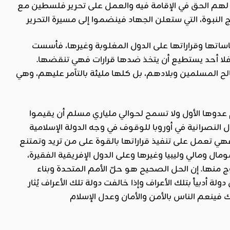
هم الحق في الإقامة فيه والعمل على تحرير فلسطين مع
سياساتها وقراراتها على الدول المغلوبة وغيرها، فأسست
ا أحد يستطيع أن يتخذ ضدها قرارات فهي تنقضها.
صالح المسلمين وبلادهم، بل كلها مليئة بالتآمر عليهم، وهي
عدوها الأول ولا تسمح لحوالي ملياري مسلم أن يقيموا
النصرانية في أوروبا للوقوف في وجه الدولة الإسلامية
فهي تعمل على تنفيذ قراراتها بالقوة على من تريد وتمتنع
ل ومالي وليبيا وغيرها وعلى الدول الإفريقية الفقيرة،
 منها. إن الحل الصحيح هو حلّ الأمم المتحدة وبناء
دبياً بتلك الأعراف وإذا خالفت دولة تلك الأعراف يُثار