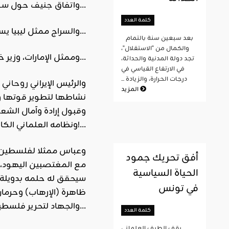
…
واتفاق
جنيف
حول
سور
كلمة العدد
ممثل ليبيا يستجدي الأمم المتحدة لتقديم خطة عمل وإطار زمني واضح للمرحلة القادمة…
و
السراج
بعد سبعين سنة بالتمام
والكمال من "الاستقلال"،
النووي…
وممثل الإمارات، وزير خ
تجد دولة المدنية والحداثة،
في الارتفاع القياسي في
درجات الحرارة، والزيادة ...
والرئيس الإيراني
روحاني
ي
المزيد
نشاطها لتطوير قوتها وم
وقبول إرادة وآمال الشع
ونظامه العلماني الكافر!…
وعباس ممثلا لفلسطين د
أفق تحريك جمود
مع المغتصبين اليهود، و
الحياة السياسية
سيحقق له حلمه بدويلة!
في تونس
ظاهرة (الإرهاب) وحرمان 
والجهاد لتحرير فلسطين ليرضي أعداء الله…
كلمة العدد
يقف الطيف العلماني