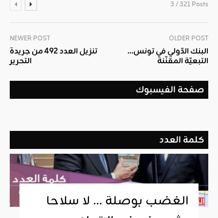
3 / 321 Posts
NEWER POST
OLDER POST
البنك الدّولي في تونس…
تنزيل العدد 492 من جريدة
التبعيّة المقنّنة
التحرير
صفحة الفيسبوك
كلمة العدد
الغضب بوصلة … لا سلاحا