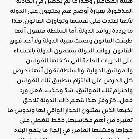
هيئة المحامين وهذا ما لم يحصل في الحادثة
المذكورة. بعبارة أوضح هم يحتجون على الدولة
لأنها اعتدت على نفسها وتجاوزت القانون, هذا
ما يردده روافد الدولة. أما السلطة فتقول أنها
طبقت القانون وحمت هيبة الدولة ولا أحد فوق
القانون. روافد الدولة يتهمون الدولة بالاعتداء
على الحريات العامة التي تكفلها القوانين
والمواثيق الدولية. والسلطة تقول أنها تحرص
كل الحرص على الالتزام بتطبيق تلك القوانين
واحترام تلك المواثيق.. شدّ وجذب.. فعل ورد
فعل.. كرّ وفرّ, هذا يتهم ذاك. الدولة تلاحق
نخبها الذين يمثلون الجدار الواقي لها وتدوس ما
تعتبره من أهم مكاسبها, فقط لتغطي على
عجزها وفشلها المزمن في إنجاز ما ينفع البلاد