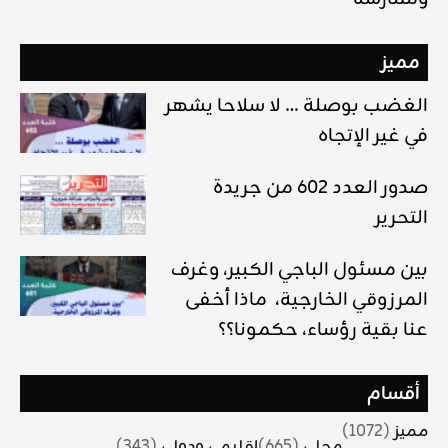
مميز
الغضب بوصلة … لا سلاحا يشهر
في غير الإتجاه
صدور العدد 602 من جريدة
التحرير
بين مسئول الباجي الكبير، وغرف
المرزوقي الخارجية، ماذا أخفى
عنا بقية رؤساء، حكمونا؟؟
أقسام
مميز
(1072)
محلي
(665)
اقليمي ودولي
(343)