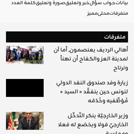
بيانات
جواب سؤال
خبر وتعليق
صورة وتعليق
كلمة العدد
متفرقات
محلي
مميز
متفرقات
أهالي الرديف يعتصمون, أما آن
لمدينة العز والكفاح أن تهنأ
وترتاح
زيارة وفد صندوق النقد الدولي
لتونس حين يتفقَّد « السيد »
مُوَظّفيه وخَدَمَه
وزير الخارجيّة ينكر التّدخّل
الخارجيّ قولا ويخضع له فعلا
وممارسة