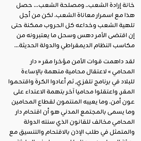
خانة إرادة الشعب.. ومصلحة الشعب… حصل
هذا مع اسمرار معاناة الشعب. لكن من أجل
تلهية الشعب وخداعه كل الحروب ممكنة حتى
إن اقتضى الأمر دهس وسحل ما يعتبرونه من
مكاسب النظام الديمقراطي والدولة الحديثة…
لقد داهمت قوات الأمن مؤخرا مقر « دار
المحامي » لاعتقال محامية متهمة بالإساءة
للبلاد في برنامج تلفزي, ثم أعادوا الكرة واقتحموا
المقر, واعتقلوا محاميا آخر بتهمة الاعتداء على
عون أمن. وما يعيبه المنتمون لقطاع المحامين
وما يسمى بالمجتمع المدني هو أن اقتحام دار
المحامي مخالف للقانون الذي سنته الدولة
والمتمثل في طلب الإذن بالاقتحام والتنسيق مع