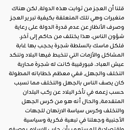
قلنا أن العجز من ثوابت هذه الدولة, لكن هناك
متغيرات وهي تلك المتعلقة بكيفية تبرير العجز
وصرف الأنظار عن عدم قدرة الدولة على رعاية
شؤون الناس. هذا يختلف من حاكم إلى آخر.
فلكل ماسك بالسلطة شجرة يحجب بها غابة
المشاكل والأزمات التي تتخبط فيها البلاد وتنكد
عيش العباد. فبورقيبة كانت له شجرة محاربة
التخلف والجهل, ففي معظم خطاباته المطولة
كان يصف الناس بالجهل والتخلف مما تسبب
حسب زعمه في تأخر البلاد عن ركب البلدان
المتقدمة, والحال أنه هو من كرس الجهل
والتخلف وكرس سياسة الارتهان للجهات
الأجنبية وجعلنا في تبعية فكرية وسياسية
واقتصادية للمستعمر بأن حارب الإسلام بوصفه