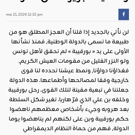
mai 21, 2024 12:32 pm
لن نأتي بالجديد إذا قلنا أن العجز المطلق هو من
طبيعة ما تسمى بالدولة الوطنية, فمنذ نشأتها
الأولى على يد « بورقيبة » لم تحقق لأهل تونس
ولو النزر القليل من مقومات العيش الكريم,
فغذاؤنا دواؤنا, ونمط عيشنا تحدده لنا قوى
خارجية وفقا لمصالحها وأطماعها. هذه الدولة
جعلتنا في تبعية مقيتة لتلك القوى. رحل بورقيبة
وخلفه بن علي الذي فرّ هاربا. تغير شكل السلطة
بعد هروبه وجيء بأشخاص معظمهم ناهضوا
حكم بورقيبة وبن على لكنهم لم يناهضوا يوما
الدولة, فهم من حماة النظام الديمقراطي