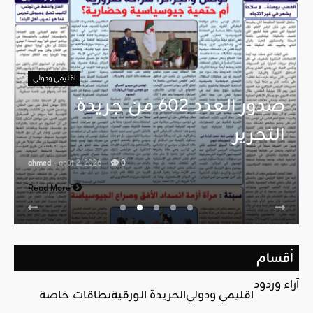
اقليمي ودولي
صدور العدد 602 من جريدة
التحرير
ahmed
- août 2, 2026
0
Read More
أقسام
آراء وردود
اقليمي ودولي
الجريدة الورقية
بطاقات خاصة