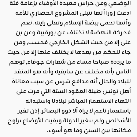
الوضعي ومن حراس معبده الأوفياء بزعامة فئة
ادعت زورا أنها تتبنى المشروع الحضاري للأمة
وأنها تحمي بيضة الإسلام وتعلي رايته. نعم
فحركة النهضة لا تختلف عن بورقيبة وعن بن
على إلا من حيث الشكل الخارجي فحسب, ومن
جاء للحكم من بعدها لا يختلف عنها إلا من حيث
ما يردده صباحا مساء من شعارات جوفاء, توهم
الناس بأنه مختلف عن سابقيه وأنه هو المنقذ
للبلاد والحال أنه مدافع شرس عن سبب معاناة
أهل تونس طيلة العقود الستة التي مرت على
انتهاء الاستعمار المباشر لبلادنا واستبداله
باستعمار ناعم لا يراه ألا ذوو البصائر. إذن تغير
الأشخاص ولم تتغير الدولة وبقيت الأوضاع تراوح
مكانها بين السيئ وما هو أسوء.