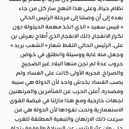
نظام حياة, وعلى هذا النهج سار كل من جاء
بعده إلى أن وصلنا إلى مرحلة الرئيس الحالي
« قيس سعيد » الذي اتخذ مهمة الحيلولة دون
تكرار الانفجار, ذلك الانفجار الذي أطاح بعرش بن
على. الرئيس الحالي التقط شعار « الشعب يريد »
وجعل منه غاية ووسيلة وانطلق في خوض
حروب عدة لم تجن منها البلاد غير الضجيج
والصراخ. فحربه الأولى كانت على الفساد ولم
يصب الفساد بخدش واحد لأن الدولة هي سببه
ومصدره. أعلن الحرب عن المتآمرين والمرتهنين
لجهات خارجية ومع هذا مازلنا في قبضة القوى
الاستعمارية وتحت نفوذها لأن الدولة هي من
سرعت ذلك الارتهان والتبعية المطلقة للغرب
حتى وإن عبّر الرئيس عن السيادة والوقوف تجاه