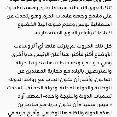
تلك القوى الند بالند ومهما صرخ ومهما ظهرت
على ملامح وجهه علامات الحزم وهو يتحدث عن
استقلالية تونس وعدم قبوله البتة الخضوع
لاملاءات وأوامر القوى الاستعمارية..
كل تلك الحروب لم يترتب عنها أي أثر وساءت
الأوضاع أكثر فأكثر. هنا أعلن الرئيس حربا أخرى
وهي حرب مزدوجة خلط فيها محاربة الخونة
والمتربصين بالبلاد مع محاربة المعتدين عن
القانون, وأختار أن تكون الحرب مع روافد الدولة
الوطنية والدولة المدنية, ودولة الحداثة.. -تعددت
تسميات الدولة والنتيجة واحدة- المهم, أراد
« قيس سعيد » أن تكون حربه مع مناصرين
لهذه الدولة ولنظامها الوضعي, وأدرج حربه في