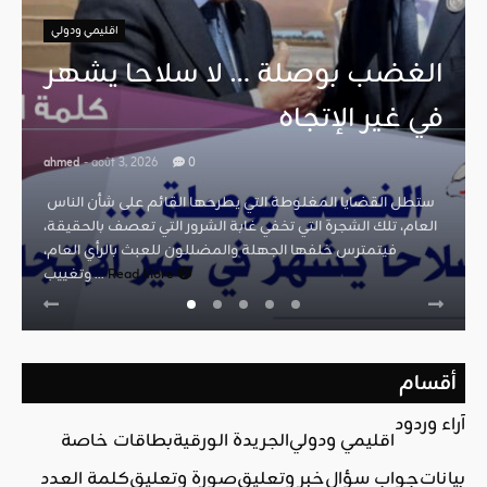
اقليمي ودولي
الغضب بوصلة … لا سلاحا يشهر
في غير الإتجاه
ahmed
- août 3, 2026
0
ستطل القضايا المغلوطة التي يطرحها القائم على شأن الناس
العام، تلك الشجرة التي تخفي غابة الشرور التي تعصف بالحقيقة،
فيتمترس خلفها الجهلة والمضللون للعبث بالرأي العام،
Read More
وتغييب ...
أقسام
آراء وردود
اقليمي ودولي
الجريدة الورقية
بطاقات خاصة
بيانات
جواب سؤال
خبر وتعليق
صورة وتعليق
كلمة العدد