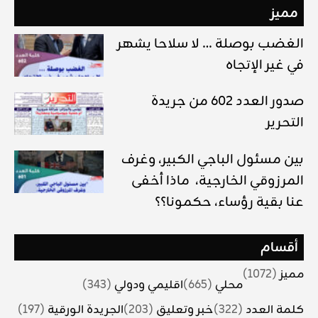
مميز
الغضب بوصلة … لا سلاحا يشهر
في غير الإتجاه
صدور العدد 602 من جريدة
التحرير
بين مسئول الباجي الكبير، وغرف
المرزوقي الخارجية، ماذا أخفى
عنا بقية رؤساء، حكمونا؟؟
أقسام
مميز
(1072)
محلي
(665)
اقليمي ودولي
(343)
كلمة العدد
(322)
خبر وتعليق
(203)
الجريدة الورقية
(197)