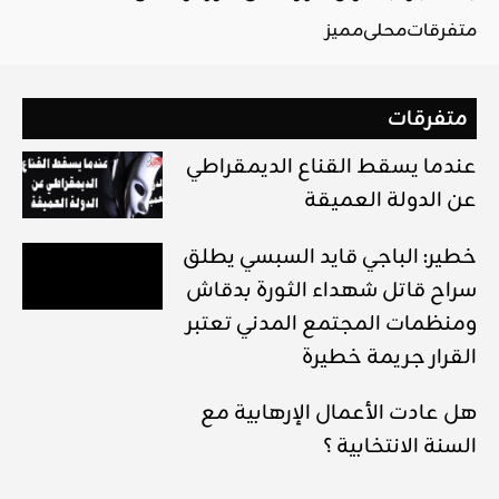
متفرقات
محلي
مميز
متفرقات
عندما يسقط القناع الديمقراطي
عن الدولة العميقة
خطير: الباجي قايد السبسي يطلق
سراح قاتل شهداء الثورة بدقاش
ومنظمات المجتمع المدني تعتبر
القرار جريمة خطيرة
هل عادت الأعمال الإرهابية مع
السنة الانتخابية ؟