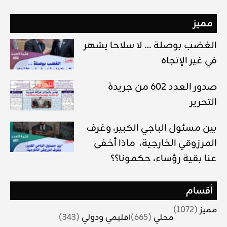
مميز
الغضب بوصلة … لا سلاحا يشهر
في غير الإتجاه
صدور العدد 602 من جريدة
التحرير
بين مسئول الباجي الكبير، وغرف
المرزوقي الخارجية، ماذا أخفى
عنا بقية رؤساء، حكمونا؟؟
أقسام
مميز
(1072)
محلي
(665)
اقليمي ودولي
(343)