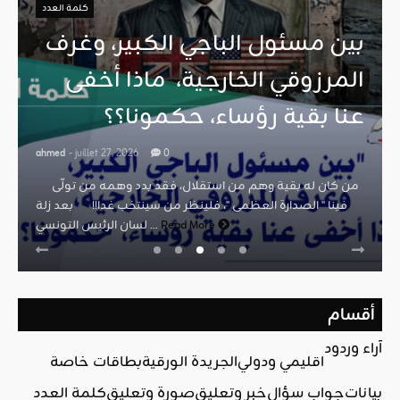
كلمة العدد
بين مسئول الباجي الكبير، وغرف
المرزوقي الخارجية، ماذا أخفى
عنا بقية رؤساء، حكمونا؟؟
ahmed
- juillet 27, 2026
0
من كان له بقية وهم من استقلال، فقد بدد وهمه من تولّى
فينا " الصدارة العظمى "، فلينظر من سينتخب غدا!! بعد زلة
Read More
لسان الرئيس التونسي ...
أقسام
آراء وردود
اقليمي ودولي
الجريدة الورقية
بطاقات خاصة
بيانات
جواب سؤال
خبر وتعليق
صورة وتعليق
كلمة العدد