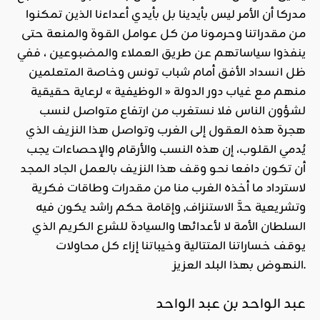
مدركا أن الأمر ليس بأيدينا بل بأيدي أعداءنا الذين تمكنوا
من مقدراتنا وحرمونا من كل عوامل القوة والمنعة حتى
ينفذوا سياساتهم عن طريق العملاء والمضبوعين ، ففي
ظل انسداد الأفق أمام شباب تونس وخاصة المتعلمين
منهم مع غياب دور الدولة « الوظيفية » لرعاية حقيقية
لشؤون الناس فلا نستغرب من ارتفاع متواصل لنسب
هجرة هذه العقول إلى الغرب وتواصل هذا النزيف الذي
يُدمي القلوب، إن هذه النسب والأرقام والإحصاءات يجب
أن تكون دافعا نحو وقف هذا النزيف بالعمل الجاد المجد
لاسترداد ما أخذه الغرب منا من مقدرات وطاقات فكرية
وتشريعية حدَّ الاستنزاف, وإقامة حكم راشد يكون فيه
السلطان الأمة لا لأعدائها والسيادة للشرع الكريم الذي
يوقف خساراتنا المتتالية وخيباتنا إزاء كل محاولات
النهوض بهذا البلد العزيز.
عبد الواحد بن عبد الواحد