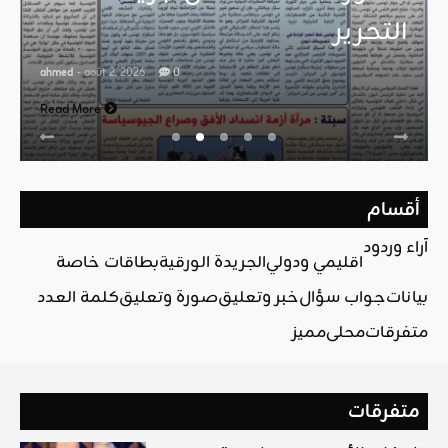
التحرير
ahmed
- août 2, 2026
0
Read More
أقسام
آراء وردود
اقليمي ودولي
الجريدة الورقية
بطاقات خاصة
بيانات
جواب سؤال
خبر وتعليق
صورة وتعليق
كلمة العدد
متفرقات
محلي
مميز
متفرقات