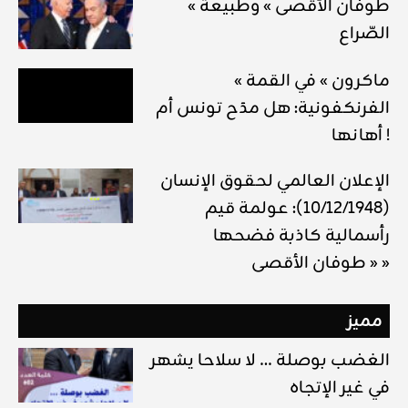
« طوفان الأقصى » وطبيعة
الصّراع
« ماكرون » في القمة
الفرنكفونية: هل مدَح تونس أم
أهانها !
الإعلان العالمي لحقوق الإنسان
(10/12/1948): عولمة قيم
رأسمالية كاذبة فضحها
« طوفان الأقصى »
مميز
الغضب بوصلة … لا سلاحا يشهر
في غير الإتجاه