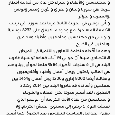
والمهندسين والأطباء والخبراء كل عام من ثمانية أقطار
عربية هي سوريا ولبنان والعراق والأردن ومصر وتونس
والمغرب والجزائر.
وتأتي تونس في المرتبة الثانية عربيا بعد سوريا في ترتيب
الأدمغة المهاجرة، مع وجود ما لا يقلّ على 8233 تونسية
وتونسي من مهندسين وجامعيين وأطباء ومحامين
وباحثين في الخارج.
وهو ما أكّدته منظمة التعاون والتنمية في الميدان
الاقتصادي مبينة أنّ حوالي 94 ألف كفاءة تونسية غادرت
البلاد في ال 6 سنوات الأخيرة, 84 % منها نحو أوروبا. وهم
في الغالب باحثون ورجال أعمال وأطباء وأكاديميون.
وهنالك أيضا 8000 إداري و1200 رجل أعمال و1464 بين
معلمين وأساتذة قد غادروا البلاد بين 2014 و2015.
التعليق : لقد أصبح مدركا لكل العقلاء والشرفاء
والمخلصين من هذه الأمة الكريمة أن الوضع الذي
نعيشه اليوم لا يرتقي إلى مستوى العيش الكريم, ولا
يهيئ العوامل المناسبة للنهوض بعد الكبوة، كما أصبح