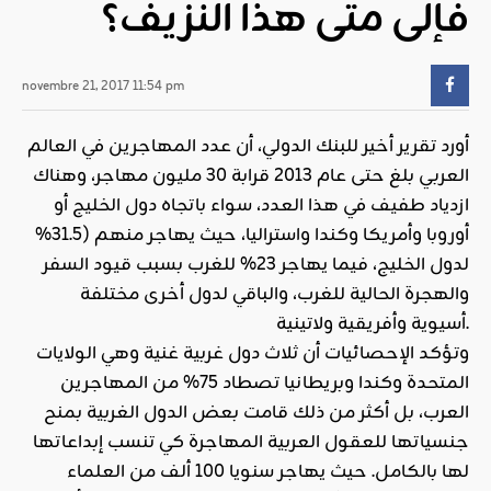
فإلى متى هذا النزيف؟
novembre 21, 2017 11:54 pm
أورد تقرير أخير للبنك الدولي، أن عدد المهاجرين في العالم
العربي بلغ حتى عام 2013 قرابة 30 مليون مهاجر، وهناك
ازدياد طفيف في هذا العدد، سواء باتجاه دول الخليج أو
أوروبا وأمريكا وكندا واستراليا، حيث يهاجر منهم (31.5%
لدول الخليج، فيما يهاجر 23% للغرب بسبب قيود السفر
والهجرة الحالية للغرب، والباقي لدول أخرى مختلفة
أسيوية وأفريقية ولاتينية.
وتؤكد الإحصائيات أن ثلاث دول غربية غنية وهي الولايات
المتحدة وكندا وبريطانيا تصطاد 75% من المهاجرين
العرب، بل أكثر من ذلك قامت بعض الدول الغربية بمنح
جنسياتها للعقول العربية المهاجرة كي تنسب إبداعاتها
لها بالكامل. حيث يهاجر سنويا 100 ألف من العلماء