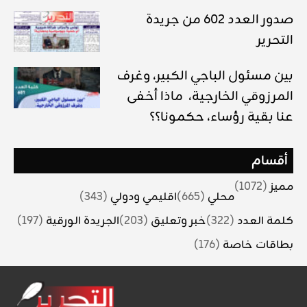
صدور العدد 602 من جريدة
التحرير
بين مسئول الباجي الكبير، وغرف
المرزوقي الخارجية، ماذا أخفى
عنا بقية رؤساء، حكمونا؟؟
أقسام
مميز
(1072)
محلي
(665)
اقليمي ودولي
(343)
كلمة العدد
(322)
خبر وتعليق
(203)
الجريدة الورقية
(197)
بطاقات خاصة
(176)