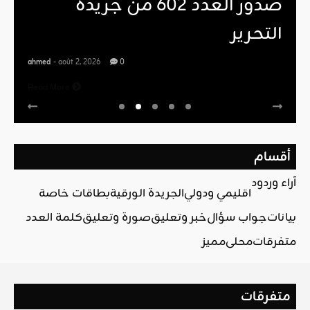
صدور العدد 602 من جريدة
التحرير
ahmed
- août 2, 2026
0
Read More
أقسام
آراء وردود
اقليمي ودولي
الجريدة الورقية
بطاقات خاصة
بيانات
جواب سؤال
خبر وتعليق
صورة وتعليق
كلمة العدد
متفرقات
محلي
مميز
متفرقات