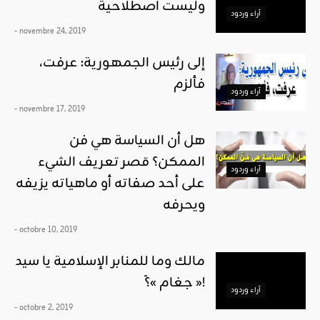
وليست اصطلاحية
آراء وردود
- novembre 24, 2019
إلى رئيس الجمهورية: عرفت،
فألزم
آراء وردود
- novembre 17, 2019
هل أن السياسة هي فن
الممكن؟ قصر تعريف الشيء
آراء وردود
على أحد صفاته أو ماهياته يزيفه
ويحرفه
- octobre 10, 2019
مالك وما للمنابر الإسلامية يا سيد
« جغام »؟َ!
آراء وردود
- octobre 2, 2019