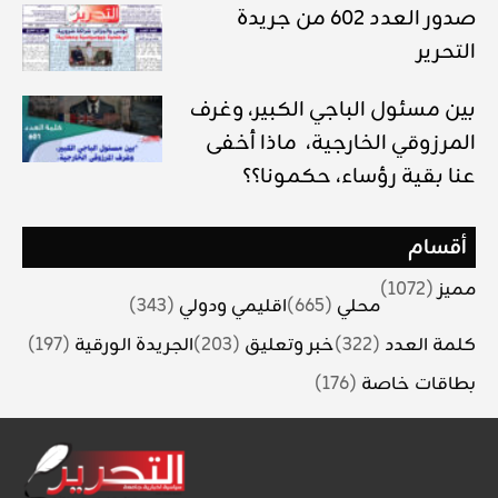
صدور العدد 602 من جريدة
التحرير
بين مسئول الباجي الكبير، وغرف
المرزوقي الخارجية، ماذا أخفى
عنا بقية رؤساء، حكمونا؟؟
أقسام
مميز
(1072)
محلي
(665)
اقليمي ودولي
(343)
كلمة العدد
(322)
خبر وتعليق
(203)
الجريدة الورقية
(197)
بطاقات خاصة
(176)