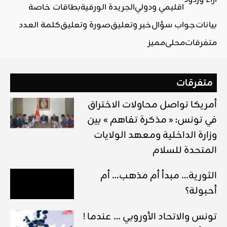
اقليمي ودولي
الجريدة الورقية
بطاقات خاصة
بيانات
جواب سؤال
خبر وتعليق
صورة وتعليق
كلمة العدد
متفرقات
محلي
مميز
متفرقات
أمريكا تواصل محاولات الاختراق
في تونس: « مذكرة تفاهم » بين
وزارة الداخلية ومعهد الولايات
المتحدة للسلام
الثورية… مبدأ أم مذهب… أم
أحبولة؟
! تونس والاتحاد الأوروبي … عندما