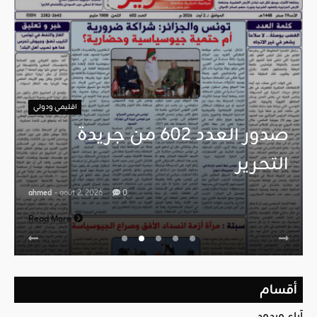
اقليمي ودولي
صدور العدد 602 من جريدة
التحرير
ahmed
- août 2, 2026
0
Read More
أقسام
آراء وردود