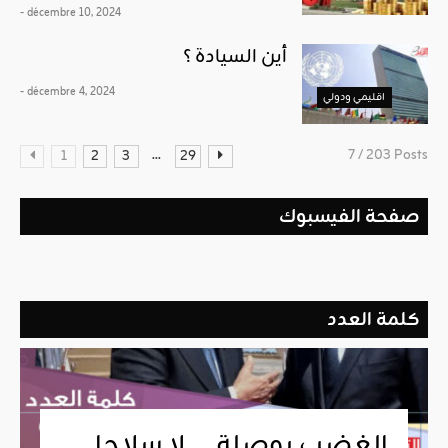
- décembre 10, 2024
أين السيادة ؟
- décembre 4, 2024
اقليمي ودولي
...
7 / 203 Posts
1
2
3
29
صفحة الفيسبوك
كلمة العدد
الغضب بوصلة … لا سلاحا