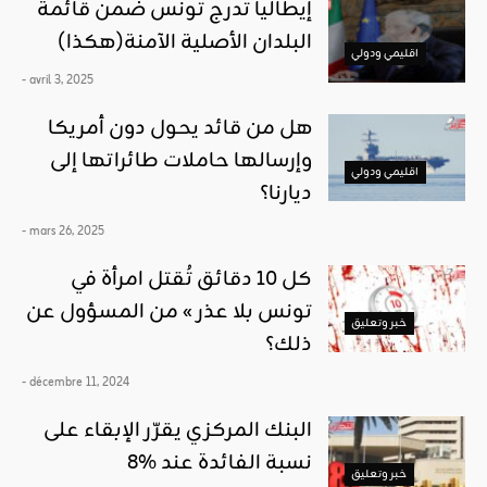
إيطاليا تدرج تونس ضمن قائمة
البلدان الأصلية الآمنة(هكذا)
اقليمي ودولي
- avril 3, 2025
هل من قائد يحول دون أمريكا
وإرسالها حاملات طائراتها إلى
اقليمي ودولي
ديارنا؟
- mars 26, 2025
كل 10 دقائق تُقتل امرأة في
تونس بلا عذر » من المسؤول عن
خبر وتعليق
ذلك؟
- décembre 11, 2024
البنك المركزي يقرّر الإبقاء على
نسبة الفائدة عند %8
خبر وتعليق