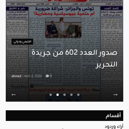
اقليمي ودولي
صدور العدد 602 من جريدة
التحرير
ahmed
- août 2, 2026
0
Read More
أقسام
آراء وردود