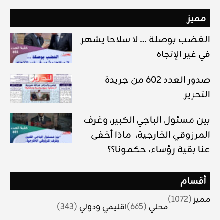
مميز
الغضب بوصلة … لا سلاحا يشهر
في غير الإتجاه
صدور العدد 602 من جريدة
التحرير
بين مسئول الباجي الكبير، وغرف
المرزوقي الخارجية، ماذا أخفى
عنا بقية رؤساء، حكمونا؟؟
أقسام
مميز
(1072)
محلي
(665)
اقليمي ودولي
(343)