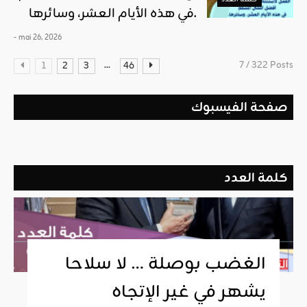
في هذه الأيام العشر، وسائرها.
- mai 26, 2026
...
7 / 322 Posts
1
2
3
46
صفحة الفيسبوك
كلمة العدد
الغضب بوصلة … لا سلاحا
يشهر في غير الإتجاه