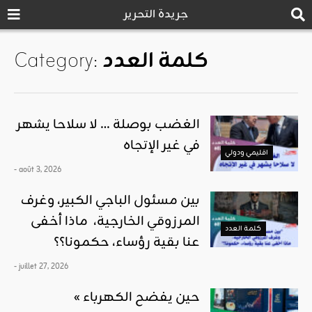
جريدة التحرير
كلمة العدد
Category:
الغضب بوصلة … لا سلاحا يشهر
في غير الإتجاه
اقليمي ودولي
- août 3, 2026
بين مسئول الباجي الكبير، وغرف
المرزوقي الخارجية، ماذا أخفى
كلمة العدد
عنا بقية رؤساء، حكمونا؟؟
- juillet 27, 2026
« حين يفضح الكهرباء