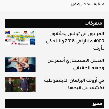
متفرقات
محلي
مميز
متفرقات
المرابون في تونس يحقّقون
4000 مليارا في 2018 والبلد في
أزمة..
التدخل الاستعماري أسفر عن
وجهه الحقيقي
في أروقة البرلمان الديمقراطية
تكشف عن قبحها
مميز