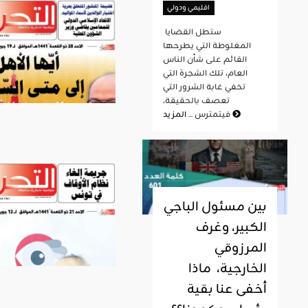
اقليمي ودولي
ستطل القضايا
المغلوطة التي يطرحها
القائم على شأن الناس
العام، تلك الشجرة التي
تخفي غابة الشرور التي
تعصف بالحقيقة،
المزيد
فيتمترس ...
بين مسئول الباجي
الكبير، وغرف
المرزوقي
الخارجية، ماذا
أخفى عنا بقية