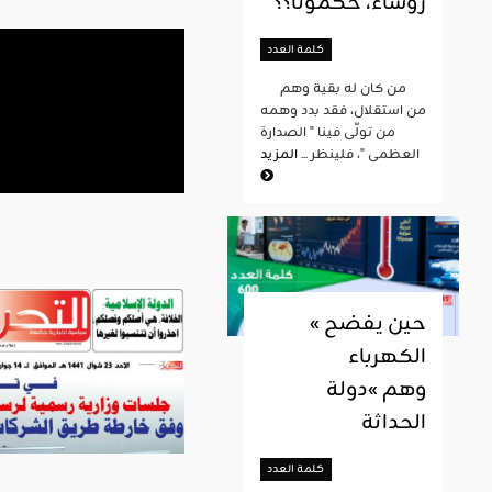
رؤساء، حكمونا؟؟
كلمة العدد
من كان له بقية وهم
من استقلال، فقد بدد وهمه
من تولّى فينا " الصدارة
العظمى "، فلينظر ...
المزيد
« حين يفضح
الكهرباء
وهم »دولة
الحداثة
كلمة العدد