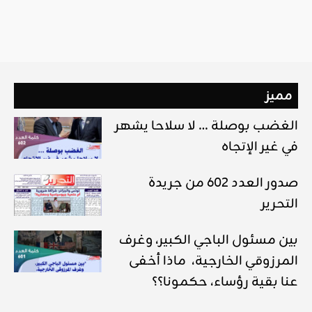
مميز
الغضب بوصلة … لا سلاحا يشهر
في غير الإتجاه
صدور العدد 602 من جريدة
التحرير
بين مسئول الباجي الكبير، وغرف
المرزوقي الخارجية، ماذا أخفى
عنا بقية رؤساء، حكمونا؟؟