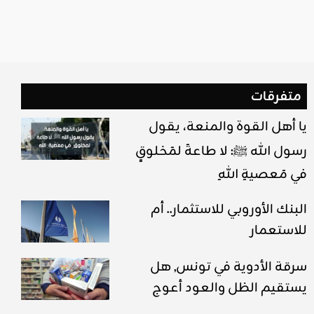
متفرقات
يا أهل القوة والمنعة، يقول
رسول الله ﷺ: لا طاعةَ لمَخلوقٍ
في مَعصيةِ اللهِ
البنك الأوروبي للاستثمار.. أم
للاستعمار
سرقة الأدوية في تونس, هل
يستقيم الظل والعود أعوج