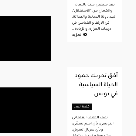
بعد سبعين سنة بالتمام
والكمال من "الاستقلال"،
تجد دولة المدنية والحداثة،
في الارتفاع القياسي في
درجات الحرارة، والزيادة ...
المزيد
أفق تحريك جمود
الحياة السياسية
في تونس
كلمة العدد
يقف الطيف العلماني
التونسي، بأي اسم تسمّى،
وبأي سربال تسربل،
مشدوها متحيرا، مرتبكا،