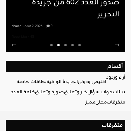
صدور العدد 602 من جريدة
التحرير
ahmed
- août 2, 2026
0
Read More
أقسام
آراء وردود
اقليمي ودولي
الجريدة الورقية
بطاقات خاصة
بيانات
جواب سؤال
خبر وتعليق
صورة وتعليق
كلمة العدد
متفرقات
محلي
مميز
متفرقات