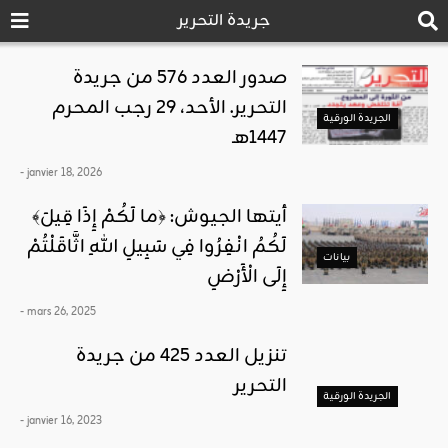
جريدة التحرير
صدور العدد 576 من جريدة
التحرير. الأحد، 29 رجب المحرم
الجريدة الورقية
1447هـ
- janvier 18, 2026
﴾أيتها الجيوش: ﴿ما لَكُمْ إِذَا قِيلَ
لَكُمُ انْفِرُوا فِي سَبِيلِ اللهِ اثَّاقَلْتُمْ
بيانات
إِلَى الْأَرْضِ
- mars 26, 2025
تنزيل العدد 425 من جريدة
التحرير
الجريدة الورقية
- janvier 16, 2023