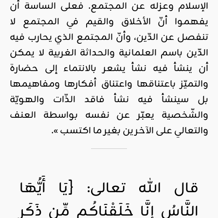
الإسلام وعزله عن المجتمع. فعلى الساسة أن
يفهموا أنّ الأخلاق والقيم في المجتمع لا
تنفصل عن الدّين، وأنّ المجتمع الذي يحارب فيه
الدّين باسم العلمانية والحداثة الغربية لا يمكن
أن ينشأ فيه نشأ يشعر بالانتماء إلى حضارة
والتميّز باعتناقها واعتناق أفكارها ومفاهيمها
بل سينشأ فيه نشأ فاقد الذّات والهويّة
والشّخصية يعبّر عن نفسه بواسطة العنف
والتعالي على الآخرين بغير ما اكتسب ».
قال الله تعالى: {يَا أَيُّهَا
النَّاسُ إِنَّا خَلَقْنَاكُم مِّن ذَكَرٍ