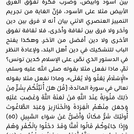
بين أسود وأبيض، وضرب فكرة تفوّق العرق
الأبيض مثلا على الأسود، فإنّ الغاية من تجريم
التمييز العنصري الاثني بيان أنه لا فرق بين دين
وآخر ولا فرق بين ثقافة وأخرى، فلا ثقافة تفوق
الأخرى ولا دين أفضل من الآخر. وهكذا يفتح
الباب للتشكيك في دين أهل البلد، ولإعادة النظر
في الدستور الذي نصّ على الإسلام كدين تونس؟
ثمّ، ماذا نفعل مثلا بقوله صلى الله عليه وسلم:
«الْإِسْلَامُ يَعْلُو وَلَا يُعْلَى». وماذا نفعل مثلا بقوله
تعالى في سورة المائدة: {قُلْ هَلْ أُنَبِّئُكُمْ بِشَرٍّ مِنْ
ذَلِكَ مَثُوبَةً عِنْدَ اللَّهِ مَنْ لَعَنَهُ اللَّهُ وَغَضِبَ عَلَيْهِ
وَجَعَلَ مِنْهُمُ الْقِرَدَةَ وَالْخَنَازِيرَ وَعَبَدَ الطَّاغُوتَ
أُولَئِكَ شَرٌّ مَكَانًا وَأَضَلُّ عَنْ سَوَاءِ السَّبِيلِ (60)
وَإِذَا جَاءُوكُمْ قَالُوا آَمَنَّا وَقَدْ دَخَلُوا بِالْكُفْرِ وَهُمْ