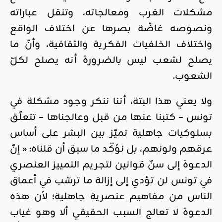
مشكلات الغرب ومعالجاته، وتنقل عباراته
ونصوصه غاضّة بصرها عن اختلاف الواقع
واختلاف الخلفيات الفكرية والثقافية، وأنّ ما
يصلح لشعب ليس بالضرورة أنه يصلح لكلّ
الشعوب.
ولا يعني هذا البتة، أننا ننكر وجود مشكلة في
تونس – كتبنا عنها من قبل وعالجناها – تتعلّق
بسلوكيات جاهلية تميّز بين البشر على أساس
عرقهم ولونهم، بل نؤكّد ما سبق أن قلناه: « إنّ
الدعوة إلى سنّ قوانين لتجريم التمييز العنصري
في تونس لن تؤدي إلى إزالة ما ترسّب في أعماق
الناس من مفاهيم عنصرية جاهلية؛ لأن هذه
الدعوة لا تعالج السبب الحقيقي ألا وهو غياب