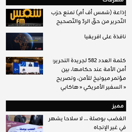
إذاعة (شمس أف أم) تمنع حزب
التّحرير من حقّ الردّ والتّصحيح
نافذة على افريقيا
كلمة العدد 582 لجريدة التحرير:
أمن الأمة عند حكامها، بين
مؤتمر ميونيخ للأمن، وتصريح
السفير الأمريكي « هاكابي »
مميز
الغضب بوصلة … لا سلاحا يشهر
في غير الإتجاه