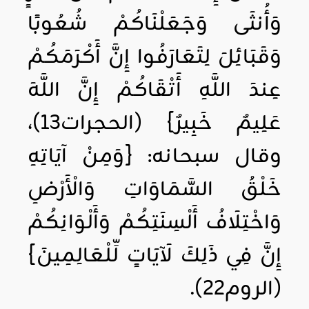
وَأُنثَى وَجَعَلْنَاكُمْ شُعُوبًا
وَقَبَائِلَ لِتَعَارَفُوا إِنَّ أَكْرَمَكُمْ
عِندَ اللَّهِ أَتْقَاكُمْ إِنَّ اللَّهَ
عَلِيمٌ خَبِيرٌ} (الحجرات13)،
وقال سبحانه: {وَمِنْ آيَاتِهِ
خَلْقُ السَّمَاوَاتِ وَالْأَرْضِ
وَاخْتِلَافُ أَلْسِنَتِكُمْ وَأَلْوَانِكُمْ
إِنَّ فِي ذَلِكَ لَآيَاتٍ لِّلْعَالِمِينَ}
(الروم22).