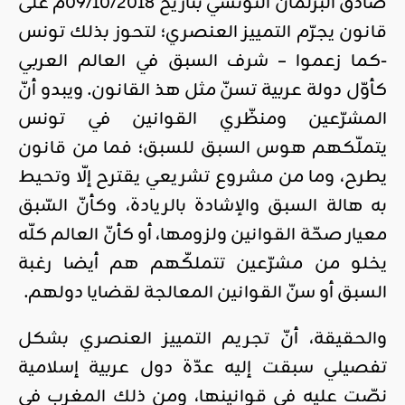
صادق البرلمان التونسي بتاريخ 09/10/2018م على
قانون يجرّم التمييز العنصري؛ لتحوز بذلك تونس
-كما زعموا – شرف السبق في العالم العربي
كأوّل دولة عربية تسنّ مثل هذ القانون. ويبدو أنّ
المشرّعين ومنظّري القوانين في تونس
يتملّكهم هوس السبق للسبق؛ فما من قانون
يطرح، وما من مشروع تشريعي يقترح إلّا وتحيط
به هالة السبق والإشادة بالريادة، وكأنّ السّبق
معيار صحّة القوانين ولزومها، أو كأنّ العالم كلّه
يخلو من مشرّعين تتملكّهم هم أيضا رغبة
السبق أو سنّ القوانين المعالجة لقضايا دولهم.
والحقيقة، أنّ تجريم التمييز العنصري بشكل
تفصيلي سبقت إليه عدّة دول عربية إسلامية
نصّت عليه في قوانينها، ومن ذلك المغرب في