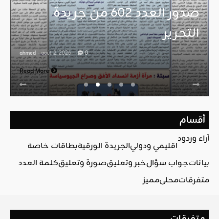
صدور العدد 602 من جريدة
التحرير
ahmed
- août 2, 2026
0
Read More
أقسام
آراء وردود
اقليمي ودولي
الجريدة الورقية
بطاقات خاصة
بيانات
جواب سؤال
خبر وتعليق
صورة وتعليق
كلمة العدد
متفرقات
محلي
مميز
متفرقات