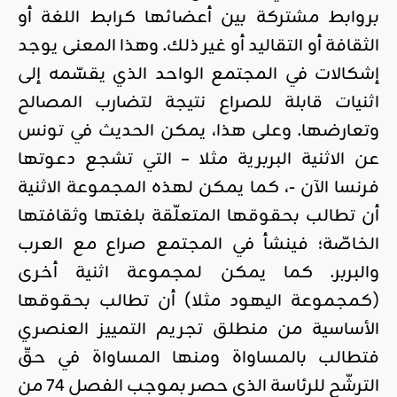
بروابط مشتركة بين أعضائها كرابط اللغة أو
الثقافة أو التقاليد أو غير ذلك. وهذا المعنى يوجد
إشكالات في المجتمع الواحد الذي يقسّمه إلى
اثنيات قابلة للصراع نتيجة لتضارب المصالح
وتعارضها. وعلى هذا، يمكن الحديث في تونس
عن الاثنية البربرية مثلا – التي تشجع دعوتها
فرنسا الآن -، كما يمكن لهذه المجموعة الاثنية
أن تطالب بحقوقها المتعلّقة بلغتها وثقافتها
الخاصّة؛ فينشأ في المجتمع صراع مع العرب
والبربر. كما يمكن لمجموعة اثنية أخرى
(كمجموعة اليهود مثلا) أن تطالب بحقوقها
الأساسية من منطلق تجريم التمييز العنصري
فتطالب بالمساواة ومنها المساواة في حقّ
الترشّح للرئاسة الذي حصر بموجب الفصل 74 من