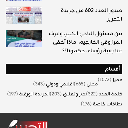
صدور العدد 602 من جريدة
التحرير
بين مسئول الباجي الكبير، وغرف
المرزوقي الخارجية، ماذا أخفى
عنا بقية رؤساء، حكمونا؟؟
أقسام
مميز
(1072)
محلي
(665)
اقليمي ودولي
(343)
كلمة العدد
(322)
خبر وتعليق
(203)
الجريدة الورقية
(197)
بطاقات خاصة
(176)