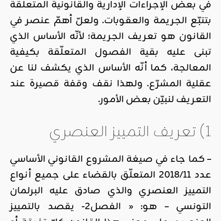
في بعض الإجراءات الإدارية والقانونية المتعلّقة
بتتبّع الجريمة والعقوبات. ولعلّ أهمّ عنصر في
القانون هو تعريف الجريمة؛ لأنّه الأساس الذي
تبنى عليه بقية الفصول المتعلّقة بكيفية
المعالجة، كما أنّه الأساس الذي يكشف لنا عن
عقلية المشرّع. ولهذا نقف وقفة قصيرة عند
التعريف لنبيّن بعض الأمور.
1) تعريف التمييز العنصري
– كما جاء في صيغة المشروع القانوني الأساسي
عدد 2018/11 المتعلّق بالقضاء على جميع أنواع
التمييز العنصري والذي صادق عليه البرلمان
التونسي – هو: « الفصل2- يقصد بالتمييز