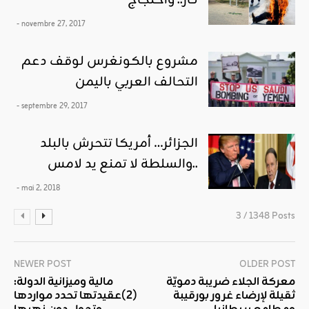
- novembre 27, 2017
مشروع بالكونغرس لوقف دعم
التحالف العربي باليمن
- septembre 29, 2017
الجزائر… أمريكا تتحرش بالبلد
والسلطة لا تمنع يد لامس..
- mai 2, 2018
3 / 1348 Posts
NEWER POST
OLDER POST
معركة الجلاء ضريبة دمويّة
مالية وميزانية الدولة:
ثقيلة لإرضاء غرور بورقيبة
(2)عقيدتها تحدد مواردها