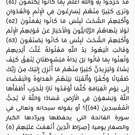
قَدْ خَرَجُوا بِهِ وَاللَّهُ أَعْلَمُ بِمَا كَانُوا يَكْتُمُونَ (61)
وَتَرَى كَثِيرًا مِنْهُمْ يُسَارِعُونَ فِي الْإِثْمِ وَالْعُدْوَانِ
وَأَكْلِهِمُ السُّحْتَ لَبِئْسَ مَا كَانُوا يَعْمَلُونَ (62)
لَوْلَا يَنْهَاهُمُ الرَّبَّانِيُّونَ وَالْأَحْبَارُ عَنْ قَوْلِهِمُ الْإِثْمَ
وَأَكْلِهِمُ السُّحْتَ لَبِئْسَ مَا كَانُوا يَصْنَعُونَ (63)
وَقَالَتِ الْيَهُودُ يَدُ اللَّهِ مَغْلُولَةٌ غُلَّتْ أَيْدِيهِمْ
وَلُعِنُوا بِمَا قَالُوا بَلْ يَدَاهُ مَبْسُوطَتَانِ يُنْفِقُ كَيْفَ
يَشَاءُ وَلَيَزِيدَنَّ كَثِيرًا مِنْهُمْ مَا أُنْزِلَ إِلَيْكَ مِنْ رَبِّكَ
طُغْيَانًا وَكُفْرًا وَأَلْقَيْنَا بَيْنَهُمُ الْعَدَاوَةَ وَالْبَغْضَاءَ
إِلَى يَوْمِ الْقِيَامَةِ كُلَّمَا أَوْقَدُوا نَارًا لِلْحَرْبِ أَطْفَأَهَا
اللَّهُ وَيَسْعَوْنَ فِي الْأَرْضِ فَسَادًا وَاللَّهُ لَا يُحِبُّ
الْمُفْسِدِينَ (64)}؟ أو بقوله سبحانه وتعالى في
سورة الفاتحة التي يحفظها ويردّدها الكبار
والصغار يوميا: {صِرَاطَ الَّذِينَ أَنْعَمْتَ عَلَيْهِمْ (6)