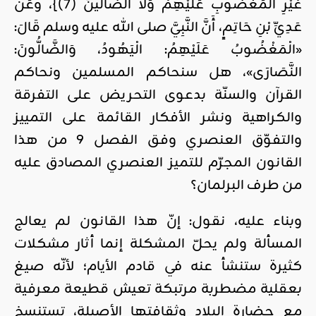
غَيْرِ الْمَغْضُوبِ عَلَيْهِمْ وَلَا الضَّالِّينَ (7)}، وعَنْ
عَدِيِّ بْنِ حَاتِمٍ، أَنَّ النَّبِيَّ صلى الله عليه وسلم قَالَ:
«الْمَغْضُوبُ عَلَيْهِمُ: الْيَهُودُ، وَالضَّالُّونَ:
النَّصَارَى»، هل سنحاكم المسلمين ونحاكم
القرآن والسنّة بدعوى التحريض على التفرقة
والكراهية ونشر الأفكار القائمة على التمييز
والتفوّق العنصري وفق الفصل 9 من هذا
القانون المجرّم للتميز العنصري المصادق عليه
من طرف البرلمان؟
وبناء عليه، نقول: إنّ هذا القانون لم يعالج
المسألة ولم يحلّ المشكلة إنما أثار مشكلات
كثيرة ستنشأ عنه في قادم الأيام؛ لأنّه صيغ
بعقلية مضطربة مرتبكة تعيش قطيعة معرفية
مع حضارة البلاد وثقافتها الأصيلة، تستنسخ