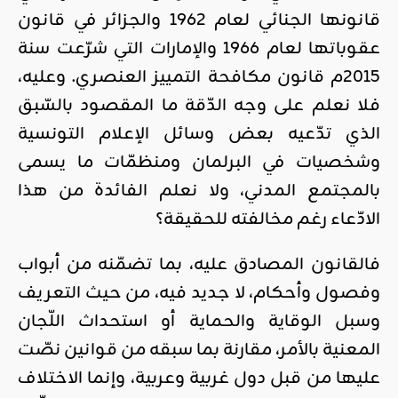
قانونها الجنائي لعام 1962 والجزائر في قانون
عقوباتها لعام 1966 والإمارات التي شرّعت سنة
2015م قانون مكافحة التمييز العنصري. وعليه،
فلا نعلم على وجه الدّقة ما المقصود بالسّبق
الذي تدّعيه بعض وسائل الإعلام التونسية
وشخصيات في البرلمان ومنظمّات ما يسمى
بالمجتمع المدني، ولا نعلم الفائدة من هذا
الادّعاء رغم مخالفته للحقيقة؟
فالقانون المصادق عليه، بما تضمّنه من أبواب
وفصول وأحكام، لا جديد فيه، من حيث التعريف
وسبل الوقاية والحماية أو استحداث اللّجان
المعنية بالأمر، مقارنة بما سبقه من قوانين نصّت
عليها من قبل دول غربية وعربية، وإنما الاختلاف