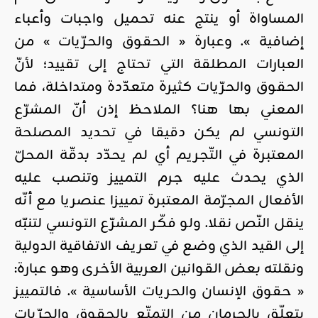
المساواة أو ينتج عنه تحميل واجبات وأعباء
إضافية ». وعبارة « الحقوق والحرّيات » من
العبارات المطلقة التي تحتاج إلى تقييد؛ لأنّ
الحقوق والحرّيات كثيرة متعدّدة ومتداخلة، فما
المعني بها هنا؟ الملاحظ إذن أنّ المشرّع
التونسي لم يكن دقيقا في تحديد المصلحة
المعتبرة في التّجريم أي لم يحدّد بدقّة المحلّ
الذي يحدث عليه جرم التمييز وتنصب عليه
الأفعال المجرّمة المعتبرة تمييزا عنصريا مع أنّه
ينقل النّص نقلا. ولو فكّر المشرّع التونسي لتنبّه
إلى القيد الذي وضع في تعريف الاتفاقية الدولية
ونقلته بعض القوانين العربية الأخرى وهو عبارة:
« حقوق الإنسان والحريات الأساسية ». فالتمييز
يتعلّق بالحرمان من التمتّع بالحقوق والحرّيات