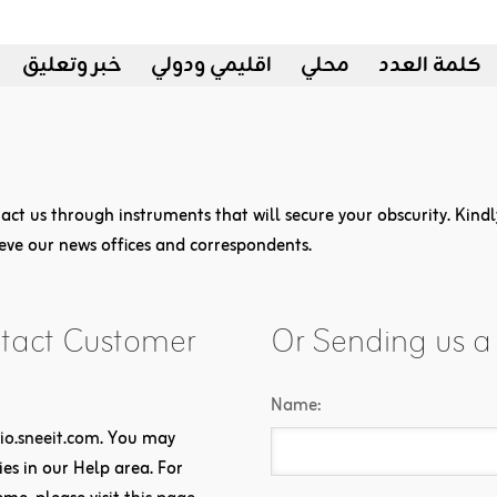
كلمة العدد
محلي
اقليمي ودولي
خبر وتعليق
tact us through instruments that will secure your obscurity. Kindl
eve our news offices and correspondents.
ntact Customer
Or Sending us 
Name:
io.sneeit.com
. You may
ies in our Help area. For