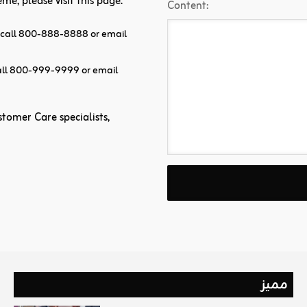
me, please visit
this page
.
Content:
o call 800-888-8888 or email
call 800-999-9999 or email
tomer Care specialists,
مميز