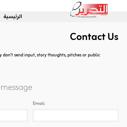
الرئيسية
Contact Us
y don’t send input, story thoughts, pitches or public
a message
Email: