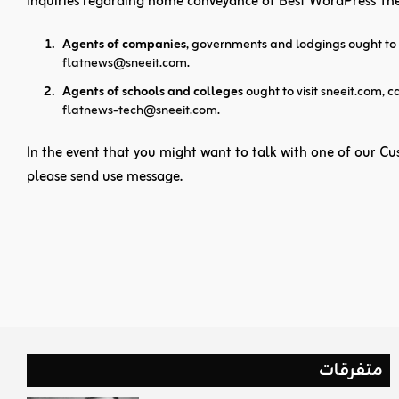
inquiries regarding home conveyance of Best WordPress The
Agents of companies
, governments and lodgings ought t
flatnews@sneeit.com
.
Agents of schools and colleges
ought to visit
sneeit.com
, 
flatnews-tech@sneeit.com
.
In the event that you might want to talk with one of our Cus
please send use message.
متفرقات