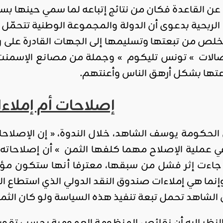
 القاعدة فكان من نتائج إتباعه لما سمي حينها بس
الربحية بدعوى أن الدولة والمجموعة الوطنية تتحمّل
لص من تبعتها وتسليمها إلى الجهات القادرة على رفع
صالات » تونس تليكوم » وجملة من مصانع الإسمنت 
تها بشكل أرهق الناس وأعنتهم.
إصلاحات أم إملاء
حكومة يوسف الشاهد، خلال الندوة، « إن الإصلاحا
في عملية الإصلاح مهما كلفها الثمن » أن إصلاحا
اءت إثر فشل من سبقها، معترفا أنها ستكون مؤلم
إنما هي إملاءات صندوق النقد الدولي الذي استطاع ا
 الشاهد تحمل تبعة تنفيذ هذه السياسة ولو كان الث
 النظر إليه أن نقائص المنظومة العمومية بحسب تقو