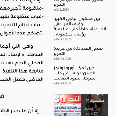
التحرير
-منظومة تأجير معقد
août 2, 2026
-غياب منظومة تقييم
بين مسئول الباجي الكبير،
-غياب نظام للتصرف ا
وغرف المرزوقي
كلمة العدد
الخارجية، ماذا أخفى عنا بقية
اقليمي ودولي
-تضخم عدد الأعوان ا
بين
رؤساء، حكمونا؟؟
حين تموّل
مسئول
juillet 27, 2026
أوروبا
وهي التي أجمالها 
الباجي
صدور العدد 601 من جريدة
وتنجز
الكبير،
اقليمي ودولي
الشاهد » لإنقاذ الم
التحرير
الصين:
الغضب
juillet 26, 2026
وغرف
تونس في
بوصلة …
المرزوقي
حين تموّل أوروبا وتنجز
متابعة هذا التنفيذ
قلب
لا سلاحا
الصين: تونس في قلب
الخارجية،
معركة
معركة النفوذ الصامت
الماضي ممثل الصند
يشهر في
ماذا أخفى
النفوذ
juillet 23, 2026
غير الإتجاه
عنا بقية
الصامت
من
رؤساء،
ahmed
حكمونا؟؟
ahmed
- août 3, 2026
- juillet 23,
0
إلا أن ما يجدر الإش
2026
ahmed
ستطل القضاي
0
- juillet 27,