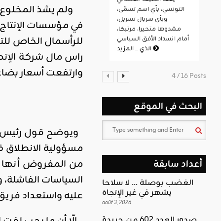
ولم يشذ المخلوع عن
التونسي، بأي اسم تسمّى،
وبأي سربال تسربل،
في مؤسسات الإنتاج 
مشدوها متحيرا، مرتبكا،
للرأسمال الخاص للتخ
أمام انسداد الأفق السياسي
المزيد
الذي ...
راس مال شركة الإت
وارتفعت أسعار بضاع
4 / 16 Posts
البحث في الموقع
ويوضح قول رئيس ال
مسؤولية الانطلاق 
من المفروض أنها ج
أعداد سابقة
السياسات الفاشلة، و
الغضب بوصلة … لا سلاحا
يشهر في غير الإتجاه
عليه واستعداد فريق
août 3, 2026
إلّا أن ما يجب لفت
صدور العدد 602 من جريدة