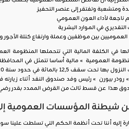
ة ومتشعبة وتفتقر إلى عنصر التحفيز
 ناجعة لأداء العون العمومي
لتقديري في الموارد البشرية
لعموميين بين موظفين وعملة وارتفاع كتلة الأجور ونس
في الكلفة المالية التي تتحملها المنظومة العمو
نظومة العمومية » مالية أساسا تتمثل في المحافظة ع
 » روذر بيورن » رئيس وفد صندوق النقد أثناء زيار
وق هذا عن قسط ثالث من القرض الممدد بقدر رضي ال
 شيطنة المؤسسات العمومية إلى
ارة إليه أننا تحت أنظمة الحكم التي تسلطت علينا سواء