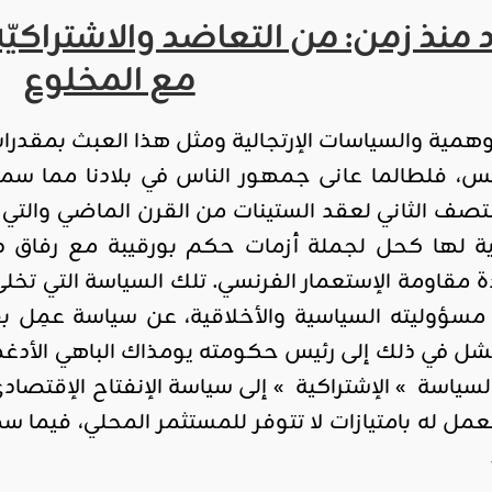
ذ زمن: من التعاضد والاشتراكيّة ا
مع المخلوع
وهمية والسياسات الإرتجالية ومثل هذا العبث بمق
، فلطالما عانى جمهور الناس في بلادنا مما سمي
نتصف الثاني لعقد الستينات من القرن الماضي والتي ك
ية لها كحل لجملة أزمات حكم بورقيبة مع رفاق د
دة مقاومة الإستعمار الفرنسي. تلك السياسة التي تخلى
مسؤوليته السياسية والأخلاقية، عن سياسة عمِل 
شل في ذلك إلى رئيس حكومته يومذاك الباهي الأدغم
لسياسة » الإشتراكية » إلى سياسة الإنفتاح الإقتص