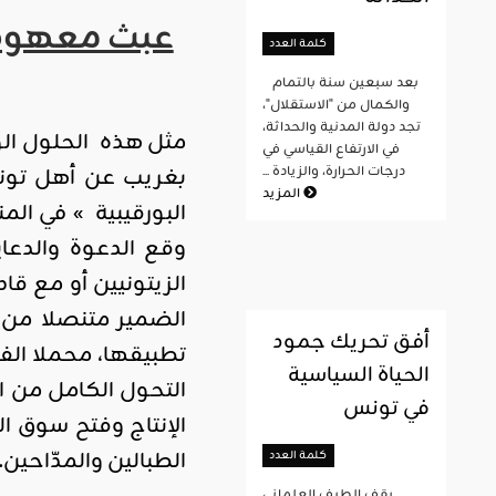
عبث معهود من
كلمة العدد
بعد سبعين سنة بالتمام
والكمال من "الاستقلال"،
تجد دولة المدنية والحداثة،
مثل هذه الحلول ال
في الارتفاع القياسي في
بغريب عن أهل تونس
درجات الحرارة، والزيادة ...
المزيد
البورقيبية » في الم
وقع الدعوة والدعا
الزيتونيين أو مع قا
الضمير متنصلا من 
أفق تحريك جمود
تطبيقها، محملا الف
الحياة السياسية
التحول الكامل من ا
في تونس
الطبالين والمدّاحين.
كلمة العدد
يقف الطيف العلماني