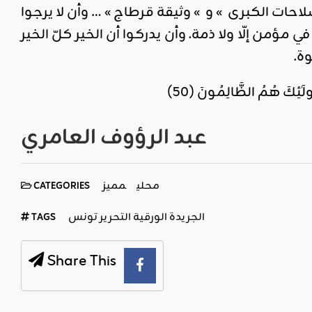
صلاحات الكبرى » و » وثيقة قرطاج » … وأن لا يرجوا
 مؤمن إلّا ولا ذمة. وأن يدركوا أن الخير كلّ الخير
ة.
لَٰئِكَ هُمُ الظَّالِمُونَ (50)
عبد الرؤوف العامري
محلي
مميز
CATEGORIES
الجريدة الورقية التحرير تونس
TAGS
Share This