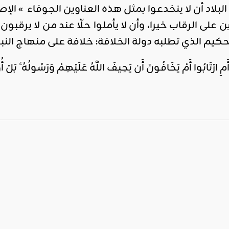
البلاد أن لا ينخدعوا بمثل هذه العناوين الجوفاء » الإ
ى الرقاب خيرا، وأن لا يأملوا حلّا عند من لا يرقبون في
لحكيم الذي تطلبه دولة الخلافة: خلافة على منهاج النبو
ارْتَابُوا أَمْ يَخَافُونَ أَن يَحِيفَ اللَّهُ عَلَيْهِمْ وَرَسُولُهُ ۚ بَلْ أُو