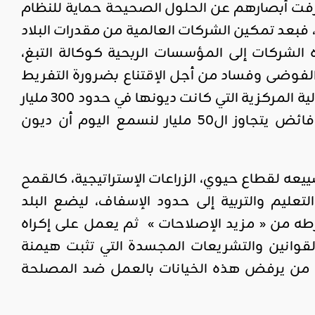
فت أبصارهم عن الحلول الصحيحة حماية للنظام
، فبعد تمكين الشركات العالمية من مقدرات البلاد
لشركات إلى المؤسسات الربحية كوكالة التبغ،
 الفوضى وفساد من أجل الإقتناع بضرورة التفريط
فيها إلى القطاع الخاص والذي سوف لن يكون إلا أجنبيا ولعل مثال الصيدلية المركزية التي كانت ديونها في حدود 300 مليار
حين اندلاع ثورة 17 ديسمبر2010 لتصبح وبعد سنتين لهذه المؤسسة فائض يتجاوز ال50 مليار لنسمع اليوم أن ديون
ييعه لقطاع حيوي، الزراعات الإستراتيجية، كالقمح
عليم والتربية إلى حدود الإسفاف، ليضع البلد
طه من « مزيد الإصلاحات » ثم يعمل على إكراه
قوانين والتشريعات المجسدة التي تثبت هيمنة
ا من يرفض هذه الخيانات بالعمل ضد المصلحة