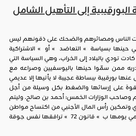
لبورقيبية إلى التأهيل الشامل
درات الناس ومصائرهم والضحك على ذقونهم ليس
 حينها بسياسة » التعاضد » أو » الاشتراكية
ادت تودي بالبلاد إلى الخراب، وهي السياسة التي
ربه ممن سمّوا حينها باليوسفيين وصراعه مع
 عنها بورقيبة ببساطة عجيبة لا يأتيها إلا عديمي
بقوة على إرسائها والضغط بكل وسيلة من أجل
 وصاحب الوزارات الخمس: أحمد بن صالح. وليتم
ادي وتمكين رأس المال الأجنبي من اكتساح مواطن
الإنتاج وفتح سوق العمل له بامتيازات لا تتوفر للمستثمر المحلي، فيما سمي يومها ب » قانون 72 » ترافقها نفس جوقة