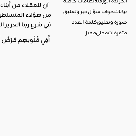
الجريدة الورقية
بطاقات خاصة
آن للعقلاء من أبناء 
بيانات
جواب سؤال
خبر وتعليق
من هؤلاء المتسلطين عل
صورة وتعليق
كلمة العدد
في شرع ربنا العزيز ا
متفرقات
محلي
مميز
أَفِي قُلُوبِهِم مَّرَضٌ أَمِ 