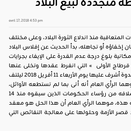
متجددة لبيع البلاد
avril 17, 2018 4:53 pm
متعاقبة منذ اندلاع الثورة البلاد، وعلى مختلف
ان إخفاؤه أو تجاهله، بدأ الحديث عن إفلاس البلاد
انية بلوغ درجة عدم القدرة على الإيفاء بجرايات
نطفاء السريع لجذوة وثيقة » قرطاج 2″ وريثة » قرطاج الأولى » التي انفرط عقدها وتخلى عنها
داعموها، التجأ يوسف الشاهد إلى ما أسماه ب » الإصلاحات الكبرى » في ندوة أشرف عليها يوم الأربعاء 11 أفريل 2018 ليلتف
هما الرأي العام أنه أتى بما لم تستطعه الأوائل،
تسانده في ذلك جوقة إعلامية وحملة دعائية لم يحظ بمثلها أيّ من أسلافه من رؤساء الحكومات الذين سبقوه منذ 14
احاته هذه، موهما الرأي العام أن هذا الحل هو معقد
 قصر الأزمة وحلولها على معالجة النقائص التي