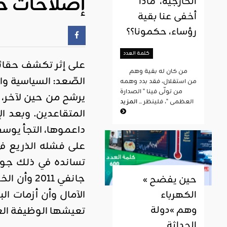
إصلاحات حك
الخارجية، ماذا
أخفى عنا بقية
رؤساء، حكمونا؟؟
كلمة العدد
على إثر تكشف حقائق
من كان له بقية وهم
الصّعد: السياسية وال
من استقلال، فقد بدد وهمه
من تولّى فينا " الصدارة
يرشح من حين لآخر، ح
العظمى "، فلينظر ...
المزيد
على فشله الذريع في 
جانفي 011
« حين يفضح
الآمال وأن أزمات ا
الكهرباء
وهم »دولة
تعيشها الوظيفة ال
الحداثة