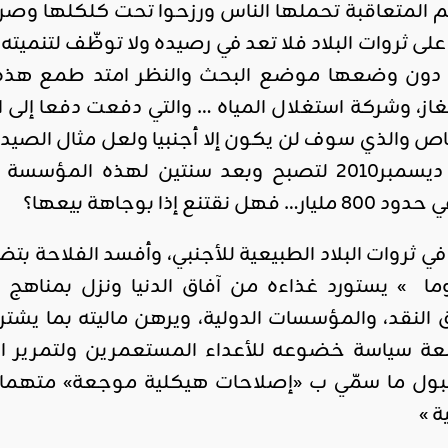
المتعاقبة تحملها الناس ورزحوا تحت كلكلها وصر
لى ثروات البلاد فلا تعد في رصيده ولا توظّف لتنميته
اقليمي ودولي
ة دون وضعها موضع البحث والنظر امتد طمع هذه ا
صدور
غاز، وشركة استغلال المياه … والتي دفعت دفعا إلى
العدد 601
من جريدة
التحرير
ahmed
ع إذا بوجاهة بيعها؟
- juillet 26,
2026
0
 ثروات البلاد الطبيعية للأجنبي، وأفسد الفلاحة بتض
Read More
 » يستورد غذاءه من آفاق الدنيا ونزل بمناهج الت
نقد، والمؤسسات الدولية، ويرهن ماليته بما يشتر
عة سياسة خضوعه للأعداء المستعمرين ولتمرير ال
قبول ما سمّي ب «إصلاحات هيكلية موجعة» متهم
ة »