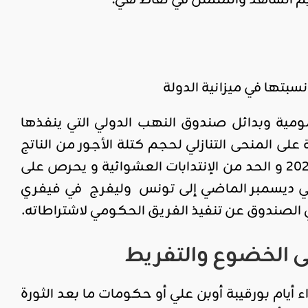
بتها في ميزانية الدولة
مية وبدائل صندوق النهب الدولي التي ينفذها
لى المنحى التنازلي لحجم كتلة الأجور من الناتج
المحلي الخام بهدف النزول بها تحت سقف 12,5 بالمائة في حدود سنة 2020 و الحد من الإنتدابات العشوائية و يحرص على
ته في ديسمبر الماضي إلى تونس وليفرج في فيفري
صندوق عن تنفيذ الفريق الحكومي لاشتراطاته.
 الخضوع والتفريط
 أيام بورقيبة أوبن علي أو حكومات ما بعد الثورة