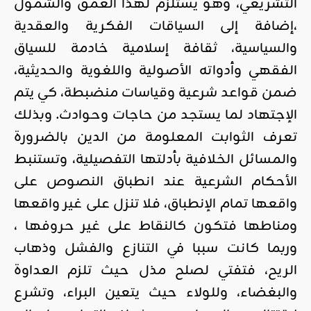
التشريعي، وهو يستلزم لهذا العمق والشمول
،إضافة إلى السياقات الفكرية والعقدية
والسياسية، ثقافة إسلامية خادمة للسياق
الفقهي وأدواته الأصولية واللغوية والحديثية،
ضمن قواعد شرعية وقياسات منضبطة، كي يتم
الإجتهاد لما يستجد من حاجات وحوادث. وبذلك
تعرف الثوابت المعلومة من الدين بالضرورة
والمسائل الخلافية بأدلتها التفصيلية، وتستنبط
الأحكام الشرعية عند انطباق النصوص على
واقعها تمام الإنطباق، فلا تنزل على غير واقعها
ومناطها فتكون كالنقاط على غير حروفها ،
وربما كانت سببا في التنازع والفشل وذهاب
الريح، فتفتي لصلح مذل حيث تلزم العداوة
والبغضاء، وللولاء حيث يتعين البراء، وتشرع