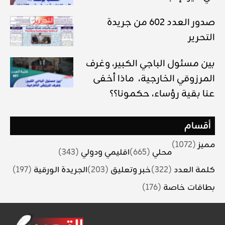
صدور العدد 602 من جريدة
التحرير
بين مسئول الباجي الكبير، وغرف
المرزوقي الخارجية، ماذا أخفى
عنا بقية رؤساء، حكمونا؟؟
أقسام
مميز
(1072)
محلي
(665)
اقليمي ودولي
(343)
كلمة العدد
(322)
خبر وتعليق
(203)
الجريدة الورقية
(197)
بطاقات خاصة
(176)