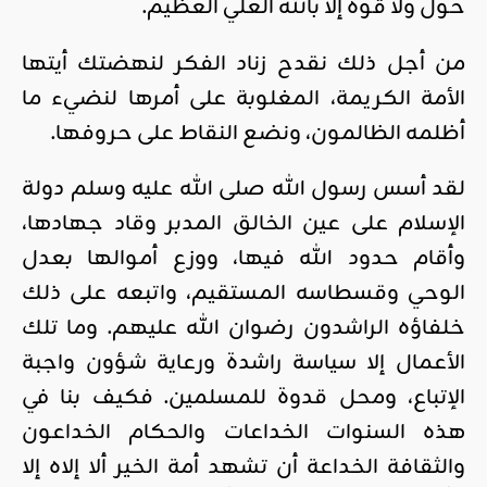
حول ولا قوة إلا بالله العلي العظيم.
من أجل ذلك نقدح زناد الفكر لنهضتك أيتها
الأمة الكريمة، المغلوبة على أمرها لنضيء ما
أظلمه الظالمون، ونضع النقاط على حروفها.
لقد أسس رسول الله صلى الله عليه وسلم دولة
الإسلام على عين الخالق المدبر وقاد جهادها،
وأقام حدود الله فيها، ووزع أموالها بعدل
الوحي وقسطاسه المستقيم، واتبعه على ذلك
خلفاؤه الراشدون رضوان الله عليهم. وما تلك
الأعمال إلا سياسة راشدة ورعاية شؤون واجبة
الإتباع، ومحل قدوة للمسلمين. فكيف بنا في
هذه السنوات الخداعات والحكام الخداعون
والثقافة الخداعة أن تشهد أمة الخير ألا إلاه إلا