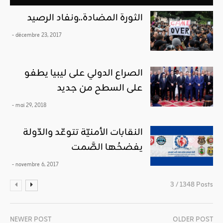
الثورة المضادة..ونفاد الرصيد
- décembre 23, 2017
الصراع الدولي على ليبيا يطفو
على السطح من جديد
- mai 29, 2018
النقابات الأمنيّة تتوعّد والدّولة
يفضحُها الصَّمت
- novembre 6, 2017
3 / 1348 Posts
NEWER POST
OLDER POST