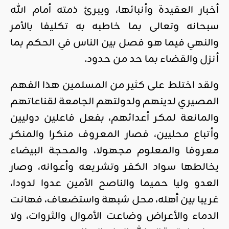
أخبار العقيدة وأنبائها، ويبرئ ذمته أمام الله
سبحانه وتعالى بما خاطبه به تكليفا بالأمر
والنهي فيما هو فصل بين الناس في الحكم بما
أنزل والقضاء بما حد من حدود.
ولقد اختلط على كثير من المسلمين هذا الفهم
المصيري لدينهم ولدولتهم الجامعة لقناعاتهم
والمانعة لمكر أعدائهم، بفعل فاعلين دوليين
وأتباع محليين، فصار المعروف منكرا والمنكر
معروفا والمعلوم مجهولا، والمحجة البيضاء
يخالطها سواد الكفر وتشريعه وأعوانه، وصار
العدو وليا حميما والناصح الأمين عدوا لدودا،
غريبا بين أهله، محل شبهة واستضعاف، فهانت
الدماء والأعراض وضاعت الأموال والثروات، ولا