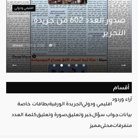
اقليمي ودولي
صدور العدد 602 من جريدة
التحرير
ahmed
- août 2, 2026
0
Read More
أقسام
آراء وردود
اقليمي ودولي
الجريدة الورقية
بطاقات خاصة
بيانات
جواب سؤال
خبر وتعليق
صورة وتعليق
كلمة العدد
متفرقات
محلي
مميز