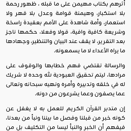
أثرهم بكتاب مهيمن على ما قبله ، ظهور رحمة
بلا استكبار، وهيمنة قوامة وعدل بلا قهر ولا
استعمار، وأمة شاهدة على الأمم بعقيدة راسخة
وشريعة كافية وافية، قولا وفعلا، حكمها ناجز
بعد التقرير، لا يقف عند البيان والتنظير، وجهادها
ما يراه الأعداء لا ما يسمعونه.
والرسالة تقتضي فهم خطابها والوقوف على
مرادها، ليتم تحقيق العبودية لله وحده لا شريك
له في خلقه وتدبيره وأمره ونهيه سبحانه وتعالى
عما يصفون وعما يشرعون من دونه.
إن متدبر القرآن الكريم للعمل به لا يغفل عن
كونه خبر من قبلنا وفصل ما بيننا ونبأ من بعدنا،
فيفهم أن الخبر والنبأ ليسا من التكليف بل من