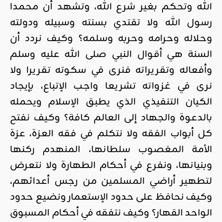
الله وتحكم بغير شرع الله، وتشهد أن محمدا
رسول الله ولا تقتدي بسنته وسبيله ودولته
وحلاله وحرامه وحربه وسلمه؟ وكيف نردد أن
السنة هي أقوال النبي صلى الله عليه وسلم
وأفعاله وتقريراته فنرى في سكوته تقريرا ولا
نرى في غزواته تشريعا واجب الإتباع، بإيجاد
الكيان التنفيذي الذي يطبق الإسلام ويحمله
بالدعوة والجهاد إلى العالم كافة؟ وكيف نفتح
كل أبواب الفقه ولا نتكلم في فقه العزة، عزة
الأمة المغصوب سلطانها، المنهدم ركنها
وبنيانها، ونفرع في أحكام الطهارة ولا نتعرض
لتطهير أراضي المسلمين من رجس أعدائهم،
وكيف نحافظ على حدود الإستعمار ونضيع حدود
الواحد القهار؟ وكيف نتفقه في أحكام المسبوق